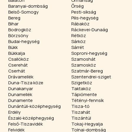
Balaton
Ormánság
Baranyai-dombság
Őrség
Belső-Somogy
Pesti-síkság
Bereg
Pilis-hegység
Bihar
Rábaköz
Bodrogköz
Ráckevei-Dunaág
Börzsöny
Rétköz
Budai-hegység
Sárköz
Bükk
Sárrét
Bükkalja
Soproni-hegység
Csallóköz
Szamoshát
Cserehát
Szamosköz
Cserhát
Szatmár-Bereg
Drávamellék
Szentendrei-sziget
Duna-Tisza köze
Szigetköz
Dunakanyar
Taktaköz
Dunamellék
Tápiómente
Dunamente
Tétényi-fennsík
Dunántúli-középhegység
Tisza-tó
Erdély
Tiszahát
Északi-középhegység
Tiszántúl
Felső-Tiszavidék
Tokaj-Hegyalja
Felvidék
Tolnai-dombság