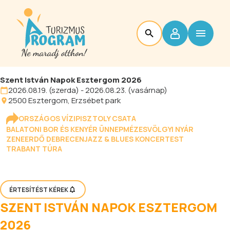
Szent István Napok Esztergom 2026
2026.08.19. (szerda) - 2026.08.23. (vasárnap)
2500
Esztergom
, Erzsébet park
ORSZÁGOS VÍZIPISZTOLY CSATA
BALATONI BOR ÉS KENYÉR ÜNNEP
MÉZESVÖLGYI NYÁR
ZENEERDŐ DEBRECEN
JAZZ & BLUES KONCERTEST
TRABANT TÚRA
ÉRTESÍTÉST KÉREK
SZENT ISTVÁN NAPOK ESZTERGOM
2026