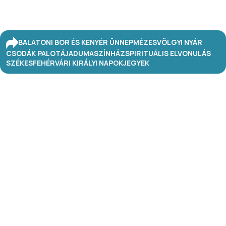
BALATONI BOR ÉS KENYÉR ÜNNEP
MÉZESVÖLGYI NYÁR
CSODÁK PALOTÁJA
DUMASZÍNHÁZ
SPIRITUÁLIS ELVONULÁS
SZÉKESFEHÉRVÁRI KIRÁLYI NAPOK
JEGYEK