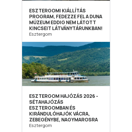
ESZTERGOMI KIÁLLÍTÁS
PROGRAM, FEDEZZE FEL A DUNA
MÚZEUM EDDIG NEM LÁTOTT
KINCSEIT LÁTVÁNYTÁRUNKBAN!
Esztergom
ESZTERGOM HAJÓZÁS 2026 -
SÉTAHAJÓZÁS
ESZTERGOMBAN ÉS
KIRÁNDULÓHAJÓK VÁCRA,
ZEBEGÉNYBE, NAGYMAROSRA
Esztergom