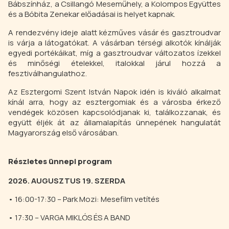
Bábszínház, a Csillangó Meseműhely, a Kolompos Együttes
és a Bóbita Zenekar előadásai is helyet kapnak.
A rendezvény ideje alatt kézműves vásár és gasztroudvar
is várja a látogatókat. A vásárban térségi alkotók kínálják
egyedi portékáikat, míg a gasztroudvar változatos ízekkel
és minőségi ételekkel, italokkal járul hozzá a
fesztiválhangulathoz.
Az Esztergomi Szent István Napok idén is kiváló alkalmat
kínál arra, hogy az esztergomiak és a városba érkező
vendégek közösen kapcsolódjanak ki, találkozzanak, és
együtt éljék át az államalapítás ünnepének hangulatát
Magyarország első városában.
Részletes ünnepi program
2026. AUGUSZTUS 19. SZERDA
• 16:00-17:30 – Park Mozi: Mesefilm vetítés
• 17:30 – VARGA MIKLÓS ÉS A BAND