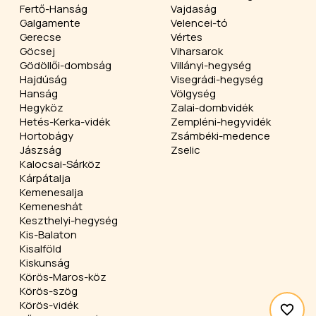
Fertő-Hanság
Vajdaság
Galgamente
Velencei-tó
Gerecse
Vértes
Göcsej
Viharsarok
Gödöllői-dombság
Villányi-hegység
Hajdúság
Visegrádi-hegység
Hanság
Völgység
Hegyköz
Zalai-dombvidék
Hetés-Kerka-vidék
Zempléni-hegyvidék
Hortobágy
Zsámbéki-medence
Jászság
Zselic
Kalocsai-Sárköz
Kárpátalja
Kemenesalja
Kemeneshát
Keszthelyi-hegység
Kis-Balaton
Kisalföld
Kiskunság
Körös-Maros-köz
Körös-szög
Körös-vidék