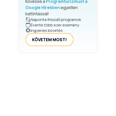
Kövesse a
Programturizmust a
Google Hírekben
egyetlen
kattintással!
Naponta frissülő programok
Évente több ezer esemény
Ingyenes követés
KÖVETEM MOST!