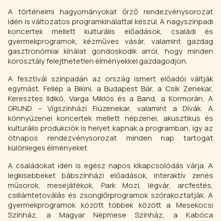
A történelmi hagyományokat őrző rendezvénysorozat
idén is változatos programkínálattal készül. A nagyszínpadi
koncertek mellett kulturális előadások, családi és
gyermekprogramok, kézműves vásár, valamint gazdag
gasztronómiai kínálat gondoskodik arról, hogy minden
korosztály felejthetetlen élményekkel gazdagodjon.
A fesztivál színpadán az ország ismert előadói váltják
egymást. Fellép a Bikini, a Budapest Bár, a Csík Zenekar,
Keresztes Ildikó, Varga Miklós és a Band, a Kormorán, A
GRUND – Vígszínházi Fiúzenekar, valamint a Dívák. A
könnyűzenei koncertek mellett népzenei, akusztikus és
kulturális produkciók is helyet kapnak a programban, így az
ötnapos rendezvénysorozat minden nap tartogat
különleges élményeket.
A családokat idén is egész napos kikapcsolódás várja. A
legkisebbeket bábszínházi előadások, interaktív zenés
műsorok, mesejátékok, Park Mozi, légvár, arcfestés,
csillámtetoválás és zsonglőrprogramok szórakoztatják. A
gyermekprogramok között többek között a Mesekocsi
Színház, a Magyar Népmese Színház, a Kabóca