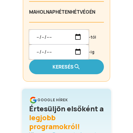
MA
HOLNAP
HÉTEN
HÉTVÉGÉN
-tól
-ig
KERESÉS
GOOGLE HÍREK
Értesüljön elsőként a
legjobb
programokról!