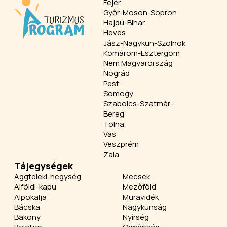
Fejér
Győr-Moson-Sopron
Hajdú-Bihar
Heves
Jász-Nagykun-Szolnok
Komárom-Esztergom
Nem Magyarország
Nógrád
Pest
Somogy
Szabolcs-Szatmár-
Bereg
Tolna
Vas
Veszprém
Zala
Tájegységek
Aggteleki-hegység
Mecsek
Alföldi-kapu
Mezőföld
Alpokalja
Muravidék
Bácska
Nagykunság
Bakony
Nyírség