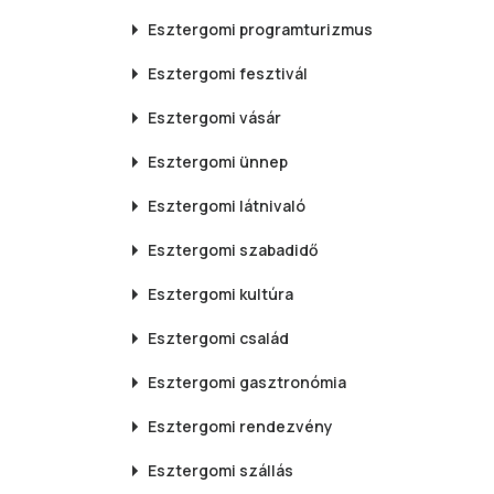
Esztergomi
programturizmus
Esztergomi
fesztivál
Esztergomi
vásár
Esztergomi
ünnep
Esztergomi
látnivaló
Esztergomi
szabadidő
Esztergomi
kultúra
Esztergomi
család
Esztergomi
gasztronómia
Esztergomi
rendezvény
Esztergomi
szállás