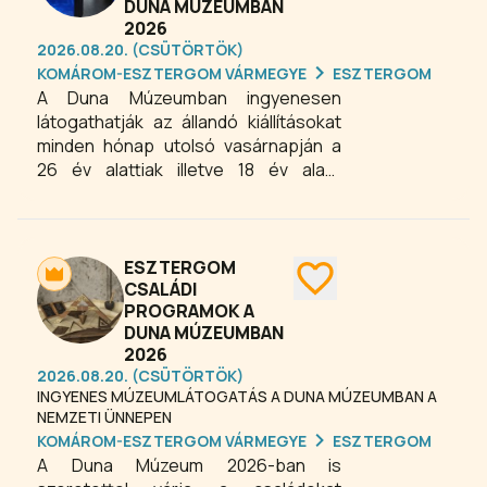
DUNA MÚZEUMBAN
2026
2026.08.20. (CSÜTÖRTÖK)
KOMÁROM-ESZTERGOM VÁRMEGYE
ESZTERGOM
A Duna Múzeumban ingyenesen
látogathatják az állandó kiállításokat
minden hónap utolsó vasárnapján a
26 év alattiak illetve 18 év alatti
gyermekek, két közeli
hozzátartozóval (magyar és EGT
állampolgárok részére). Nemzeti
ünnepeken (március 15., augusztus
ESZTERGOM
20., október 23.) a Duna Múzeumban
CSALÁDI
PROGRAMOK A
minden kiállítást ingyenesen
DUNA MÚZEUMBAN
tekinthetnek meg a látogatók.
2026
2026.08.20. (CSÜTÖRTÖK)
INGYENES MÚZEUMLÁTOGATÁS A DUNA MÚZEUMBAN A
NEMZETI ÜNNEPEN
KOMÁROM-ESZTERGOM VÁRMEGYE
ESZTERGOM
A Duna Múzeum 2026-ban is