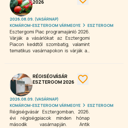
a közönséget.
2026
2026.08.09. (VASÁRNAP)
KOMÁROM-ESZTERGOM VÁRMEGYE
ESZTERGOM
Esztergomi Piac programajánló 2026.
Várják a vásárlókat az Esztergomi
Piacon keddtől szombatig, valamint
tematikus vasárnapokon is várják az
érdeklődőket. Legyen szó egy gyors
reggeliről, heti bevásárlásról vagy egy
kellemes hétvégi programról.
RÉGISÉGVÁSÁR
ESZTERGOM 2026
2026.08.09. (VASÁRNAP)
KOMÁROM-ESZTERGOM VÁRMEGYE
ESZTERGOM
Régiségvásár Esztergomban, 2026.
évi régiségpiacok minden hónap
második vasárnapján. Antik