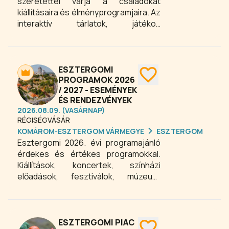
szeretettel várja a családokat
kiállításaira és élményprogramjaira. Az
interaktív tárlatok, játékos
múzeumpedagógiai foglalkozások és
tematikus rendezvények izgalmas
módon mutatják be a víz és a
természet világát. A programok
ESZTERGOMI
minden korosztálynak tartalmas
PROGRAMOK 2026
/ 2027 - ESEMÉNYEK
kikapcsolódást kínálnak.
ÉS RENDEZVÉNYEK
2026.08.09. (VASÁRNAP)
RÉGISÉGVÁSÁR
KOMÁROM-ESZTERGOM VÁRMEGYE
ESZTERGOM
Esztergomi 2026. évi programajánló
érdekes és értékes programokkal.
Kiállítások, koncertek, színházi
előadások, fesztiválok, múzeumi
foglalkozások, gasztronómiai
rendezvények, sportesemények és
még számos szabadidős garantált-
és fakultatív programlehetőség várja
ESZTERGOMI PIAC