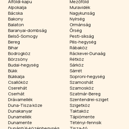
Alföldi-kapu
Mezőföld
Alpokalja
Muravidék
Bácska
Nagykunság
Bakony
Nyírség
Balaton
Ormánság
Baranyai-dombság
Őrség
Belső-Somogy
Pesti-síkság
Bereg
Pilis-hegység
Bihar
Rábaköz
Bodrogköz
Ráckevei-Dunaág
Börzsöny
Rétköz
Budai-hegység
Sárköz
Bükk
Sárrét
Bükkalja
Soproni-hegység
Csallóköz
Szamoshát
Cserehát
Szamosköz
Cserhát
Szatmár-Bereg
Drávamellék
Szentendrei-sziget
Duna-Tisza köze
Szigetköz
Dunakanyar
Taktaköz
Dunamellék
Tápiómente
Dunamente
Tétényi-fennsík
Dunántúli-középhegység
Tisza-tó