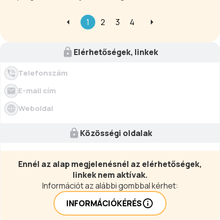
1
2
3
4
Elérhetőségek, linkek
Telefonszám
E-mail cím
Weboldal
Közösségi oldalak
Ennél az alap megjelenésnél az elérhetőségek,
linkek nem aktívak.
Információt az alábbi gombbal kérhet:
INFORMÁCIÓKÉRÉS