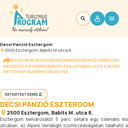
Decsi Panzió Esztergom
2500
Esztergom
, Babits M. utca 8.
BALATONI BOR ÉS KENYÉR ÜNNEP
ZENEERDŐ DEBRECEN
MÉZESVÖLGYI NYÁR
BORBUSZ A BALATONNÁL
JAZZ & BLUES
RETRO NAP BUDAPESTEN
JEGYEK
ÉRTESÍTÉST KÉREK
DECSI PANZIÓ ESZTERGOM
2500
Esztergom
, Babits M. utca 8.
Esztergom belvárosától 5 perc sétára egy csendes kis
utcában, az Alpesi Vendéglő szomszédságában található a