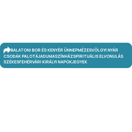
BALATONI BOR ÉS KENYÉR ÜNNEP
MÉZESVÖLGYI NYÁR
CSODÁK PALOTÁJA
DUMASZÍNHÁZ
SPIRITUÁLIS ELVONULÁS
SZÉKESFEHÉRVÁRI KIRÁLYI NAPOK
JEGYEK