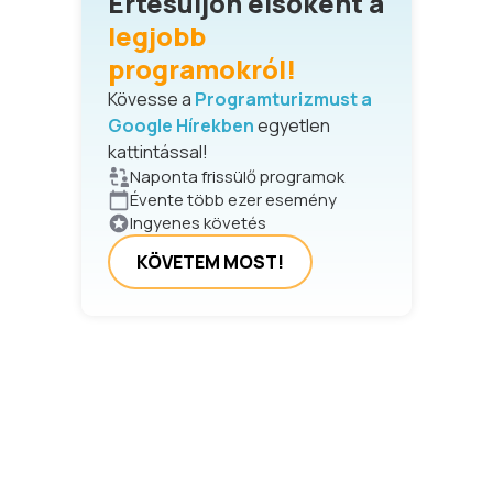
Értesüljön elsőként a
legjobb
programokról!
Kövesse a
Programturizmust a
Google Hírekben
egyetlen
kattintással!
Naponta frissülő programok
Évente több ezer esemény
Ingyenes követés
KÖVETEM MOST!