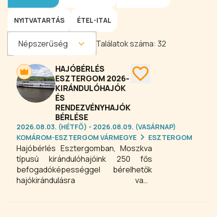
NYITVATARTÁS
ÉTEL-ITAL
Népszerűség
Találatok száma:
32
HAJÓBÉRLÉS
ESZTERGOM 2026-
KIRÁNDULÓHAJÓK
ÉS
RENDEZVÉNYHAJÓK
BÉRLÉSE
2026.08.03. (HÉTFŐ) - 2026.08.09. (VASÁRNAP)
KOMÁROM-ESZTERGOM VÁRMEGYE
ESZTERGOM
Hajóbérlés Esztergomban, Moszkva
típusú kirándulóhajóink 250 fős
befogadóképességgel bérelhetők
hajókirándulásra vagy
rendezvényekhez. Egy egész napos
sétahajó vagy kirándulóhajó program,
meglátogatva Szentendrét,