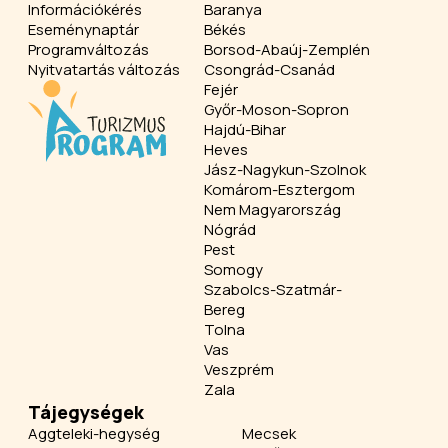
Információkérés
Baranya
Eseménynaptár
Békés
Programváltozás
Borsod-Abaúj-Zemplén
Nyitvatartás változás
Csongrád-Csanád
Fejér
Győr-Moson-Sopron
Hajdú-Bihar
Heves
Jász-Nagykun-Szolnok
Komárom-Esztergom
Nem Magyarország
Nógrád
Pest
Somogy
Szabolcs-Szatmár-
Bereg
Tolna
Vas
Veszprém
Zala
Tájegységek
Aggteleki-hegység
Mecsek