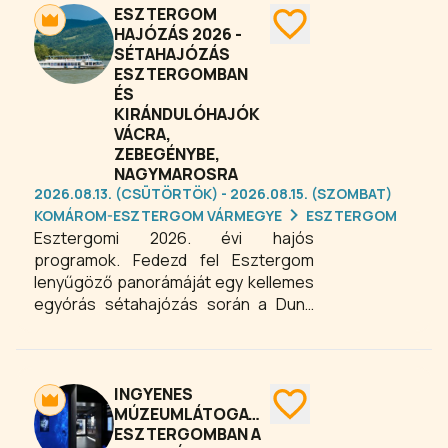
Visegrádot, Esztergomot a
ESZTERGOM
Dunakanyarban maradandó és
HAJÓZÁS 2026 -
SÉTAHAJÓZÁS
felejthetetlen élmény!
ESZTERGOMBAN
ÉS
KIRÁNDULÓHAJÓK
VÁCRA,
ZEBEGÉNYBE,
NAGYMAROSRA
2026.08.13. (CSÜTÖRTÖK) - 2026.08.15. (SZOMBAT)
KOMÁROM-ESZTERGOM VÁRMEGYE
ESZTERGOM
Esztergomi 2026. évi hajós
programok. Fedezd fel Esztergom
lenyűgöző panorámáját egy kellemes
egyórás sétahajózás során a Duna
hullámain! Kirándulóhajó is indul az
Esztergom - Zebegény - Dömös -
Nagymaros - Visegrád útvonalon.
INGYENES
MÚZEUMLÁTOGATÁS
ESZTERGOMBAN A