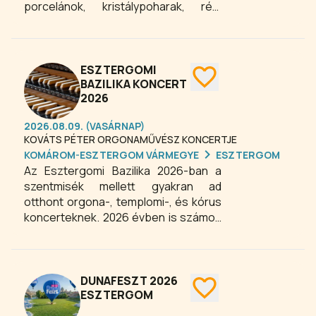
porcelánok, kristálypoharak, régi
ezüst/fém evőeszközök, bútorok,
festmények, órák, bakelitlemezek,
játékok és megannyi kincs az árusok
kínálatában.
ESZTERGOMI
BAZILIKA KONCERT
2026
2026.08.09. (VASÁRNAP)
KOVÁTS PÉTER ORGONAMŰVÉSZ KONCERTJE
KOMÁROM-ESZTERGOM VÁRMEGYE
ESZTERGOM
Az Esztergomi Bazilika 2026-ban a
szentmisék mellett gyakran ad
otthont orgona-, templomi-, és kórus
koncerteknek. 2026 évben is számos
országból érkeznek kórusok és
énekkarok koncertezni a bazilikába. A
koncertek néhány kivétellel
ingyenesek, amelyekre minden
DUNAFESZT 2026
érdeklődőt szeretettel várnak!
ESZTERGOM