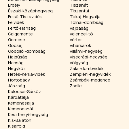
Erdély
Tiszahát
Északi-középhegység
Tiszántúl
Felső-Tiszavidék
Tokaj-Hegyalja
Felvidék
Tolnai-dombság
Fertő-Hanság
Vajdaság
Galgamente
Velencei-tó
Gerecse
Vértes
Göcsej
Viharsarok
Gödöllői-dombság
Villányi-hegység
Hajdúság
Visegrádi-hegység
Hanság
Völgység
Hegyköz
Zalai-dombvidék
Hetés-Kerka-vidék
Zempléni-hegyvidék
Hortobágy
Zsámbéki-medence
Jászság
Zselic
Kalocsai-Sárköz
Kárpátalja
Kemenesalja
Kemeneshát
Keszthelyi-hegység
Kis-Balaton
Kisalföld