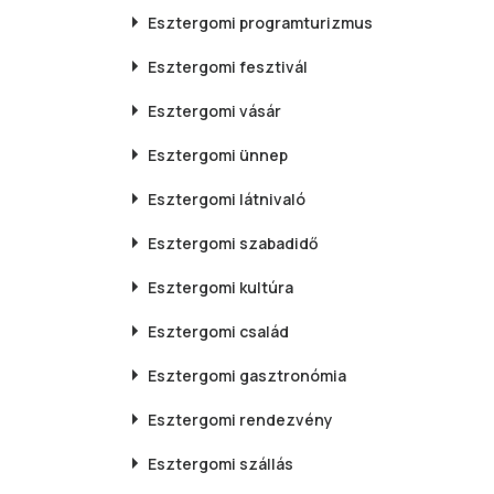
Esztergomi
programturizmus
Esztergomi
fesztivál
Esztergomi
vásár
Esztergomi
ünnep
Esztergomi
látnivaló
Esztergomi
szabadidő
Esztergomi
kultúra
Esztergomi
család
Esztergomi
gasztronómia
Esztergomi
rendezvény
Esztergomi
szállás