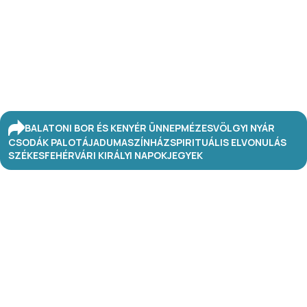
BALATONI BOR ÉS KENYÉR ÜNNEP
MÉZESVÖLGYI NYÁR
CSODÁK PALOTÁJA
DUMASZÍNHÁZ
SPIRITUÁLIS ELVONULÁS
SZÉKESFEHÉRVÁRI KIRÁLYI NAPOK
JEGYEK