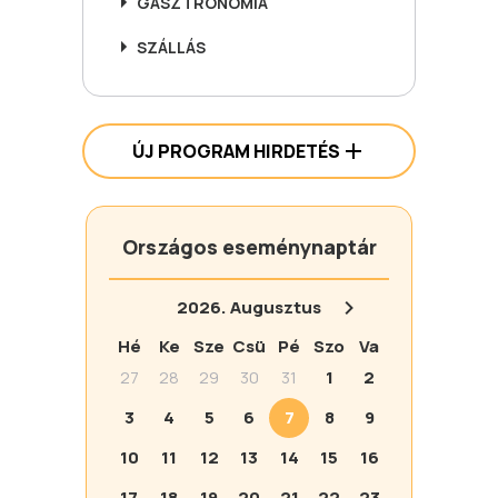
GASZTRONÓMIA
SZÁLLÁS
ÚJ PROGRAM HIRDETÉS
Országos eseménynaptár
2026.
Augusztus
Hé
Ke
Sze
Csü
Pé
Szo
Va
27
28
29
30
31
1
2
3
4
5
6
7
8
9
10
11
12
13
14
15
16
17
18
19
20
21
22
23