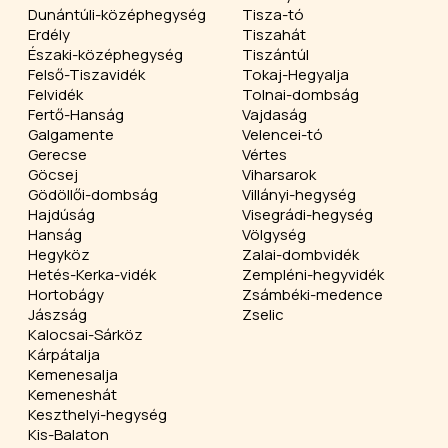
Dunántúli-középhegység
Tisza-tó
Erdély
Tiszahát
Északi-középhegység
Tiszántúl
Felső-Tiszavidék
Tokaj-Hegyalja
Felvidék
Tolnai-dombság
Fertő-Hanság
Vajdaság
Galgamente
Velencei-tó
Gerecse
Vértes
Göcsej
Viharsarok
Gödöllői-dombság
Villányi-hegység
Hajdúság
Visegrádi-hegység
Hanság
Völgység
Hegyköz
Zalai-dombvidék
Hetés-Kerka-vidék
Zempléni-hegyvidék
Hortobágy
Zsámbéki-medence
Jászság
Zselic
Kalocsai-Sárköz
Kárpátalja
Kemenesalja
Kemeneshát
Keszthelyi-hegység
Kis-Balaton