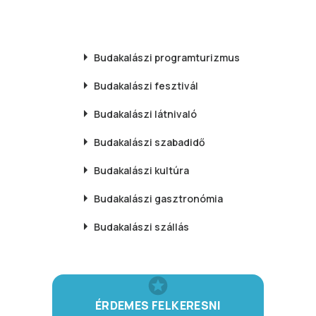
Budakalászi
programturizmus
Budakalászi
fesztivál
Budakalászi
látnivaló
Budakalászi
szabadidő
Budakalászi
kultúra
Budakalászi
gasztronómia
Budakalászi
szállás
ÉRDEMES FELKERESNI