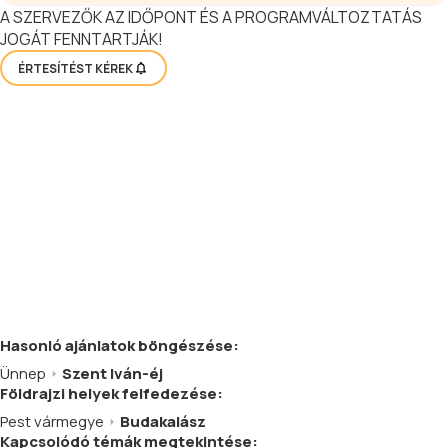
A SZERVEZŐK AZ IDŐPONT ÉS A PROGRAMVÁLTOZTATÁS
JOGÁT FENNTARTJÁK!
ÉRTESÍTÉST KÉREK
Hasonló
ajánlatok
böngészése:
Ünnep
Szent Iván-éj
Földrajzi helyek felfedezése:
Pest vármegye
Budakalász
Kapcsolódó témák megtekintése: