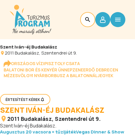
Szent Iván-éj Budakalász
2011
Budakalász
, Szentendrei út 9.
ORSZÁGOS VÍZIPISZTOLY CSATA
BALATONI BOR ÉS KENYÉR ÜNNEP
ZENEERDŐ DEBRECEN
MÉZESVÖLGYI NYÁR
BORBUSZ A BALATONNÁL
JEGYEK
ÉRTESÍTÉST KÉREK
SZENT IVÁN-ÉJ BUDAKALÁSZ
2011
Budakalász
, Szentendrei út 9.
Szent Iván-éj Budakalász.
Augusztus 20 vacsora + tűzijáték
Vegas Dinner & Show