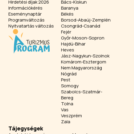
Hirdetési díjak 2026
Bács-Kiskun
Információkérés
Baranya
Eseménynaptár
Békés
Programváltozás
Borsod-Abaúj-Zemplén
Nyitvatartás változás
Csongrád-Csanád
Fejér
Győr-Moson-Sopron
Hajdú-Bihar
Heves
Jász-Nagykun-Szolnok
Komárom-Esztergom
Nem Magyarország
Nógrád
Pest
Somogy
Szabolcs-Szatmár-
Bereg
Tolna
Vas
Veszprém
Zala
Tájegységek