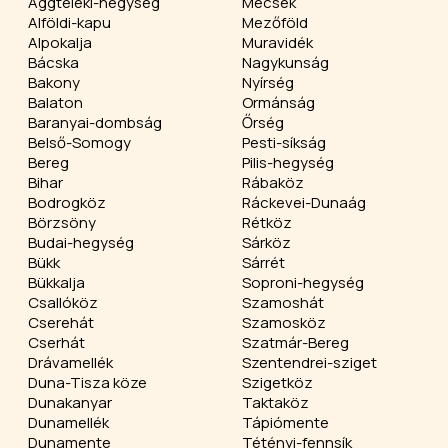
Aggteleki-hegység
Mecsek
Alföldi-kapu
Mezőföld
Alpokalja
Muravidék
Bácska
Nagykunság
Bakony
Nyírség
Balaton
Ormánság
Baranyai-dombság
Őrség
Belső-Somogy
Pesti-síkság
Bereg
Pilis-hegység
Bihar
Rábaköz
Bodrogköz
Ráckevei-Dunaág
Börzsöny
Rétköz
Budai-hegység
Sárköz
Bükk
Sárrét
Bükkalja
Soproni-hegység
Csallóköz
Szamoshát
Cserehát
Szamosköz
Cserhát
Szatmár-Bereg
Drávamellék
Szentendrei-sziget
Duna-Tisza köze
Szigetköz
Dunakanyar
Taktaköz
Dunamellék
Tápiómente
Dunamente
Tétényi-fennsík