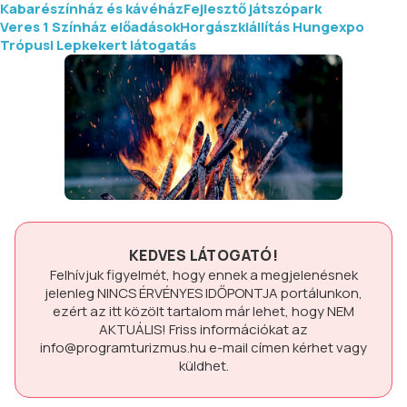
Kabarészínház és kávéház
Fejlesztő játszópark
Veres 1 Színház előadások
Horgászkiállítás Hungexpo
Trópusi Lepkekert látogatás
KEDVES LÁTOGATÓ!
Felhívjuk figyelmét, hogy ennek a megjelenésnek
jelenleg
NINCS ÉRVÉNYES IDŐPONTJA
portálunkon,
ezért az itt közölt tartalom már lehet, hogy
NEM
AKTUÁLIS!
Friss információkat az
info@programturizmus.hu
e-mail címen kérhet vagy
küldhet.