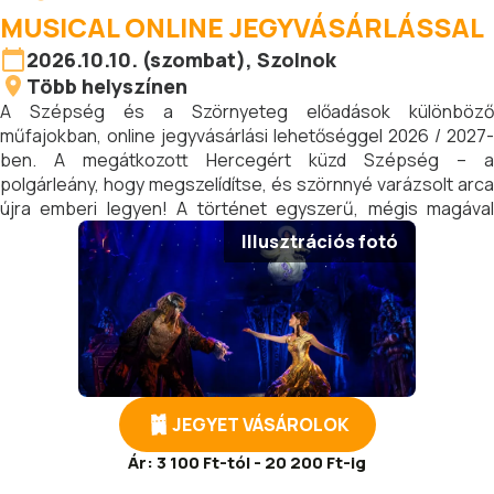
MUSICAL ONLINE JEGYVÁSÁRLÁSSAL
2026.10.10. (szombat), Szolnok
Több helyszínen
A Szépség és a Szörnyeteg előadások különböző
műfajokban, online jegyvásárlási lehetőséggel 2026 / 2027-
ben. A megátkozott Hercegért küzd Szépség – a
polgárleány, hogy megszelídítse, és szörnnyé varázsolt arca
újra emberi legyen! A történet egyszerű, mégis magával
ragadó, hiszen ki tudna ellenállni Szépségnek! És ki ne
Illusztrációs fotó
akarná, hogy szeretetével, szelídségével és szépségével
legyőzze a varázslatot, és kimondja az örök igazságot: a
szeretet soha el nem múlik!
JEGYET VÁSÁROLOK
Ár:
3 100 Ft-tól - 20 200 Ft-ig