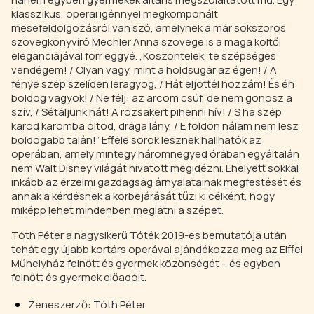
klasszikus, operai igénnyel megkomponált
mesefeldolgozásról van szó, amelynek a már sokszoros
szövegkönyvíró Mechler Anna szövege is a maga költői
eleganciájával forr eggyé. „Köszöntelek, te szépséges
vendégem! / Olyan vagy, mint a holdsugár az égen! / A
fénye szép szelíden leragyog, / Hát eljöttél hozzám! És én
boldog vagyok! / Ne félj: az arcom csúf, de nem gonosz a
szív, / Sétáljunk hát! A rózsakert pihenni hív! / S ha szép
karod karomba öltöd, drága lány, / E földön nálam nem lesz
boldogabb talán!” Efféle sorok lesznek hallhatók az
operában, amely mintegy háromnegyed órában egyáltalán
nem Walt Disney világát hivatott megidézni. Ehelyett sokkal
inkább az érzelmi gazdagság árnyalatainak megfestését és
annak a kérdésnek a körbejárását tűzi ki célként, hogy
miképp lehet mindenben meglátni a szépet.
Tóth Péter a nagysikerű Tóték 2019-es bemutatója után
tehát egy újabb kortárs operával ajándékozza meg az Eiffel
Műhelyház felnőtt és gyermek közönségét – és egyben
felnőtt és gyermek előadóit.
Zeneszerző: Tóth Péter