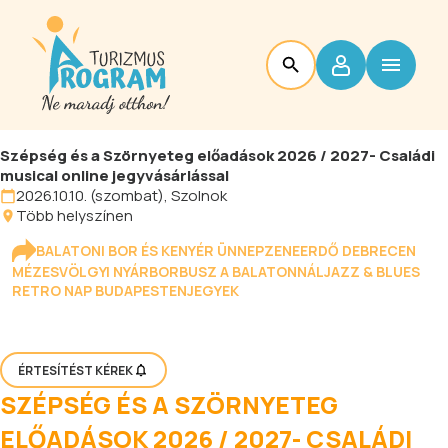
Szépség és a Szörnyeteg előadások 2026 / 2027- Családi
musical online jegyvásárlással
2026.10.10. (szombat), Szolnok
Több helyszínen
BALATONI BOR ÉS KENYÉR ÜNNEP
ZENEERDŐ DEBRECEN
MÉZESVÖLGYI NYÁR
BORBUSZ A BALATONNÁL
JAZZ & BLUES
RETRO NAP BUDAPESTEN
JEGYEK
ÉRTESÍTÉST KÉREK
SZÉPSÉG ÉS A SZÖRNYETEG
ELŐADÁSOK 2026 / 2027- CSALÁDI