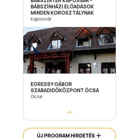
BÁBSZÍNTÉR KAPOSVÁR -
BÁBSZÍNHÁZI ELŐADÁSOK
MINDEN KOROSZTÁLYNAK
Kaposvár
EGRESSY GÁBOR
SZABADIDŐKÖZPONT ÓCSA
Ócsa
ÚJ PROGRAM HIRDETÉS