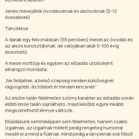
zenés mesejáték óvodásoknak és alsósoknak (5-12
éveseknek)
TáncMese
A darab egy felvonásban (55 percben) mesél az óvodás és
az alsós korosztálynak, de valójában akár 0-100 évig
élvezhető.
A mese mottója és egyben az előadás utolsóként
elhangzó mondata:
„Ne feldjétek, a belső szépség minden külsőségnél
ragyogóbb, és többet ér minden kincsnél!”
Az elsőre talán félélmetes szörny karakter az előadás során
előbb kissé talán sajnálható, majd később egyre inkább
megszerethető lénnyé változik.
Előadásunk semmiképpen sem félelmetes, hanem csakis
izgalmas, az izgalmak mellett pedig rengeteg humorral
meséli el a mind a fiúknak, mind pedig a lányoknak sok titkot