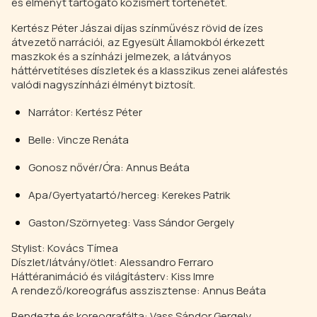
és élményt tartogató közismert történetet.
Kertész Péter Jászai díjas színművész rövid de ízes
átvezető narrációi, az Egyesült Államokból érkezett
maszkok és a színházi jelmezek, a látványos
háttérvetítéses díszletek és a klasszikus zenei aláfestés
valódi nagyszínházi élményt biztosít.
Narrátor: Kertész Péter
Belle: Vincze Renáta
Gonosz nővér/Óra: Annus Beáta
Apa/Gyertyatartó/herceg: Kerekes Patrik
Gaston/Szörnyeteg: Vass Sándor Gergely
Stylist: Kovács Tímea
Díszlet/látvány/ötlet: Alessandro Ferraro
Háttéranimáció és világításterv: Kiss Imre
A rendező/koreográfus asszisztense: Annus Beáta
Rendezte és koreografálta: Vass Sándor Gergely