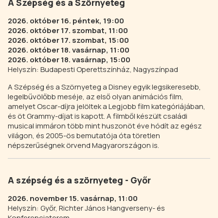
A Szépség és a Szörnyeteg
2026. október 16. péntek, 19:00
2026. október 17. szombat, 11:00
2026. október 17. szombat, 15:00
2026. október 18. vasárnap, 11:00
2026. október 18. vasárnap, 15:00
Helyszín: Budapesti Operettszínház, Nagyszínpad
A Szépség és a Szörnyeteg a Disney egyik legsikeresebb,
legelbűvölőbb meséje, az első olyan animációs film,
amelyet Oscar-díjra jelöltek a Legjobb film kategóriájában,
és öt Grammy-díjat is kapott. A filmből készült családi
musical immáron több mint huszonöt éve hódít az egész
világon, és 2005-ös bemutatója óta töretlen
népszerűségnek örvend Magyarországon is.
A szépség és a szörnyeteg - Győr
2026. november 15. vasárnap, 11:00
Helyszín: Győr, Richter János Hangverseny- és
Konferenciaterem