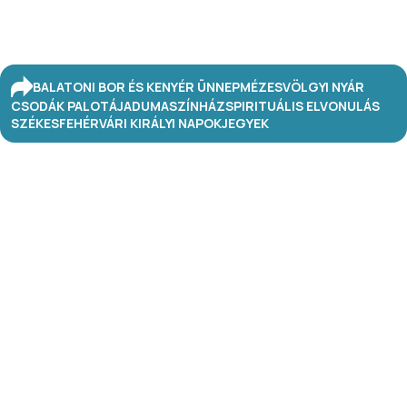
BALATONI BOR ÉS KENYÉR ÜNNEP
MÉZESVÖLGYI NYÁR
CSODÁK PALOTÁJA
DUMASZÍNHÁZ
SPIRITUÁLIS ELVONULÁS
SZÉKESFEHÉRVÁRI KIRÁLYI NAPOK
JEGYEK