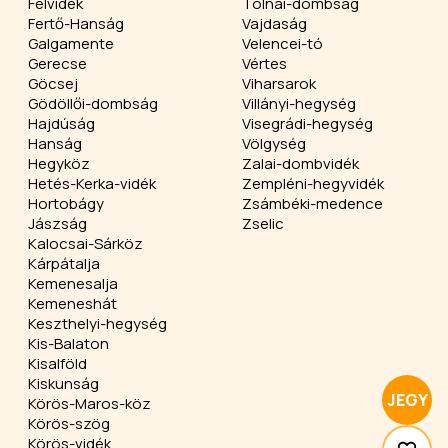
Felvidék
Tolnai-dombság
Fertő-Hanság
Vajdaság
Galgamente
Velencei-tó
Gerecse
Vértes
Göcsej
Viharsarok
Gödöllői-dombság
Villányi-hegység
Hajdúság
Visegrádi-hegység
Hanság
Völgység
Hegyköz
Zalai-dombvidék
Hetés-Kerka-vidék
Zempléni-hegyvidék
Hortobágy
Zsámbéki-medence
Jászság
Zselic
Kalocsai-Sárköz
Kárpátalja
Kemenesalja
Kemeneshát
Keszthelyi-hegység
Kis-Balaton
Kisalföld
Kiskunság
JEGY
Körös-Maros-köz
Körös-szög
Körös-vidék