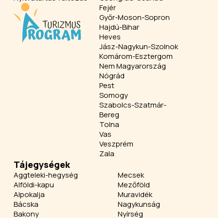
Fejér
Győr-Moson-Sopron
Hajdú-Bihar
Heves
Jász-Nagykun-Szolnok
Komárom-Esztergom
Nem Magyarország
Nógrád
Pest
Somogy
Szabolcs-Szatmár-
Bereg
Tolna
Vas
Veszprém
Zala
Tájegységek
Aggteleki-hegység
Mecsek
Alföldi-kapu
Mezőföld
Alpokalja
Muravidék
Bácska
Nagykunság
Bakony
Nyírség