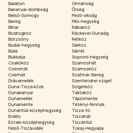
Balaton
Ormánság
Baranyai-dombság
Őrség
Belső-Somogy
Pesti-síkság
Bereg
Pilis-hegység
Bihar
Rábaköz
Bodrogköz
Ráckevei-Dunaág
Börzsöny
Rétköz
Budai-hegység
Sárköz
Bükk
Sárrét
Bükkalja
Soproni-hegység
Csallóköz
Szamoshát
Cserehát
Szamosköz
Cserhát
Szatmár-Bereg
Drávamellék
Szentendrei-sziget
Duna-Tisza köze
Szigetköz
Dunakanyar
Taktaköz
Dunamellék
Tápiómente
Dunamente
Tétényi-fennsík
Dunántúli-középhegység
Tisza-tó
Erdély
Tiszahát
Északi-középhegység
Tiszántúl
Felső-Tiszavidék
Tokaj-Hegyalja