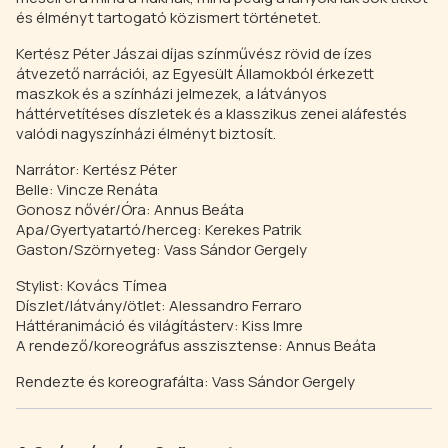
és élményt tartogató közismert történetet.
Kertész Péter Jászai díjas színművész rövid de ízes
átvezető narrációi, az Egyesült Államokból érkezett
maszkok és a színházi jelmezek, a látványos
háttérvetítéses díszletek és a klasszikus zenei aláfestés
valódi nagyszínházi élményt biztosít.
Narrátor: Kertész Péter
Belle: Vincze Renáta
Gonosz nővér/Óra: Annus Beáta
Apa/Gyertyatartó/herceg: Kerekes Patrik
Gaston/Szörnyeteg: Vass Sándor Gergely
Stylist: Kovács Tímea
Díszlet/látvány/ötlet: Alessandro Ferraro
Háttéranimáció és világításterv: Kiss Imre
A rendező/koreográfus asszisztense: Annus Beáta
Rendezte és koreografálta: Vass Sándor Gergely