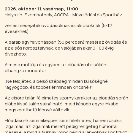
2026. október 11. vasárnap, 11:00
Helyszín: Szombathely, AGORA - Művelődési és Sportház
zenés mesejáték óvodásoknak és alsósoknak (5-12
éveseknek)
A darab egy felvonásban (55 percben) mesél az óvodás és
az alsós korosztálynak, de valójában akár 0-100 évig
élvezhető.
A mese mottója és egyben az előadás utolsóként
elhangzó mondata:
„Ne feldjétek, a belső szépség minden külsőségnél
ragyogóbb, és többet ér minden kincsnél!”
Az elsőre talán félélmetes szörny karakter az előadás során
előbb kissé talán sajnálható, majd később egyre inkább
megszerethető lénnyé változik.
Előadásunk semmiképpen sem félelmetes, hanem csakis
izgalmas, az izgalmak mellett pedig rengeteg humorral
meséli el a mind a fiúknak, mind pedig a lányoknak sok titkot