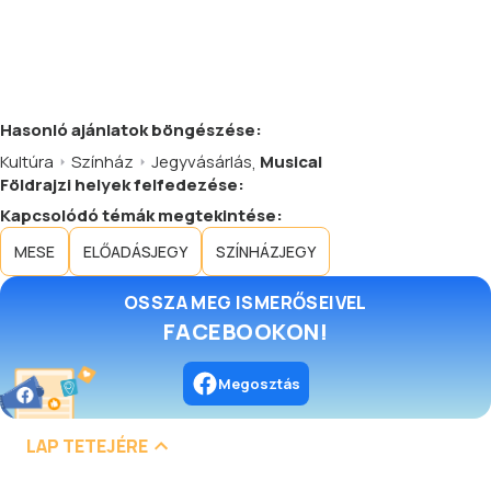
Hasonló
ajánlatok
böngészése:
Kultúra
Színház
Jegyvásárlás
,
Musical
Földrajzi helyek felfedezése:
Kapcsolódó témák megtekintése:
MESE
ELŐADÁSJEGY
SZÍNHÁZJEGY
OSSZA MEG ISMERŐSEIVEL
FACEBOOKON!
Megosztás
LAP TETEJÉRE