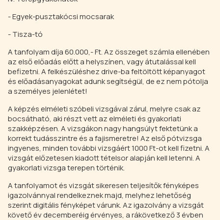
- Egyek-pusztakócsi mocsarak
- Tisza-tó
A tanfolyam díja 60.000,- Ft. Az összeget számla ellenében
az első előadás előtt a helyszínen, vagy átutalással kell
befizetni. A felkészüléshez drive-ba feltöltött képanyagot
és előadásanyagokat adunk segítségül, de ez nem pótolja
a személyes jelenlétet!
A képzés elméleti szóbeli vizsgával zárul, melyre csak az
bocsátható, aki részt vett az elméleti és gyakorlati
szakképzésen. A vizsgákon nagy hangsúlyt fektetünk a
korrekt tudásszintre és a fajismeretre! Az első pótvizsga
ingyenes, minden további vizsgáért 1000 Ft-ot kell fizetni. A
vizsgát előzetesen kiadott tételsor alapján kell letenni. A
gyakorlati vizsga terepen történik.
A tanfolyamot és vizsgát sikeresen teljesítők fényképes
igazolvánnyal rendelkeznek majd, melyhez lehetőség
szerint digitális fényképet várunk. Az igazolvány a vizsgát
követő év decemberéig érvényes, a rákövetkező 3 évben