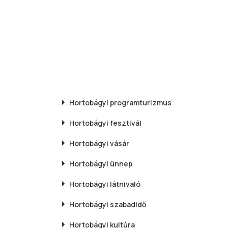
Hortobágyi
programturizmus
Hortobágyi
fesztivál
Hortobágyi
vásár
Hortobágyi
ünnep
Hortobágyi
látnivaló
Hortobágyi
szabadidő
Hortobágyi
kultúra