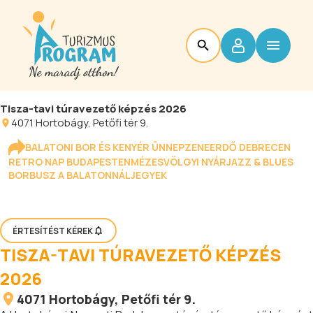
Tisza-tavi túravezető képzés 2026
4071
Hortobágy
, Petőfi tér 9.
BALATONI BOR ÉS KENYÉR ÜNNEP
ZENEERDŐ DEBRECEN
RETRO NAP BUDAPESTEN
MÉZESVÖLGYI NYÁR
JAZZ & BLUES
BORBUSZ A BALATONNÁL
JEGYEK
ÉRTESÍTÉST KÉREK
TISZA-TAVI TÚRAVEZETŐ KÉPZÉS
2026
4071
Hortobágy
, Petőfi tér 9.