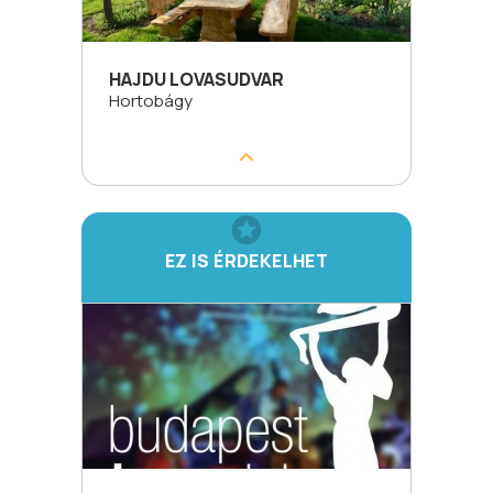
HAJDU LOVASUDVAR
Hortobágy
EZ IS ÉRDEKELHET