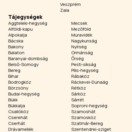
Veszprém
Zala
Tájegységek
Aggteleki-hegység
Mecsek
Alföldi-kapu
Mezőföld
Alpokalja
Muravidék
Bácska
Nagykunság
Bakony
Nyírség
Balaton
Ormánság
Baranyai-dombság
Őrség
Belső-Somogy
Pesti-síkság
Bereg
Pilis-hegység
Bihar
Rábaköz
Bodrogköz
Ráckevei-Dunaág
Börzsöny
Rétköz
Budai-hegység
Sárköz
Bükk
Sárrét
Bükkalja
Soproni-hegység
Csallóköz
Szamoshát
Cserehát
Szamosköz
Cserhát
Szatmár-Bereg
Drávamellék
Szentendrei-sziget