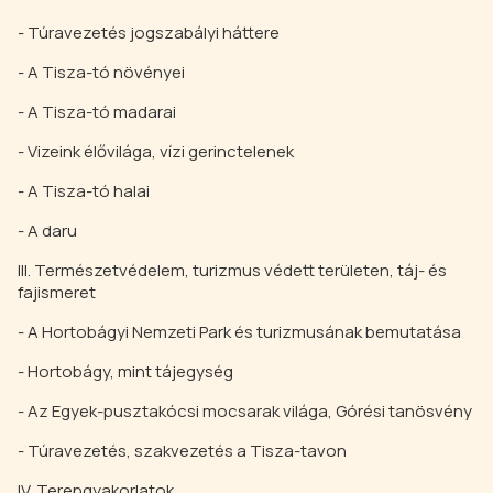
- Túravezetés jogszabályi háttere
- A Tisza-tó növényei
- A Tisza-tó madarai
- Vizeink élővilága, vízi gerinctelenek
- A Tisza-tó halai
- A daru
III. Természetvédelem, turizmus védett területen, táj- és
fajismeret
- A Hortobágyi Nemzeti Park és turizmusának bemutatása
- Hortobágy, mint tájegység
- Az Egyek-pusztakócsi mocsarak világa, Górési tanösvény
- Túravezetés, szakvezetés a Tisza-tavon
IV. Terepgyakorlatok