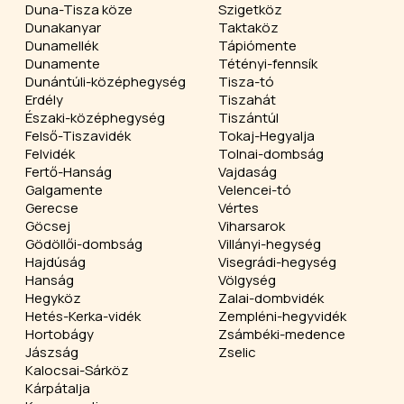
Duna-Tisza köze
Szigetköz
Dunakanyar
Taktaköz
Dunamellék
Tápiómente
Dunamente
Tétényi-fennsík
Dunántúli-középhegység
Tisza-tó
Erdély
Tiszahát
Északi-középhegység
Tiszántúl
Felső-Tiszavidék
Tokaj-Hegyalja
Felvidék
Tolnai-dombság
Fertő-Hanság
Vajdaság
Galgamente
Velencei-tó
Gerecse
Vértes
Göcsej
Viharsarok
Gödöllői-dombság
Villányi-hegység
Hajdúság
Visegrádi-hegység
Hanság
Völgység
Hegyköz
Zalai-dombvidék
Hetés-Kerka-vidék
Zempléni-hegyvidék
Hortobágy
Zsámbéki-medence
Jászság
Zselic
Kalocsai-Sárköz
Kárpátalja