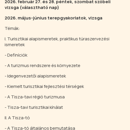
2026. február 27. és 28. péntek, szombat szóbeli
vizsga (választható nap)
2026. május-június terepgyakorlatok, vizsga
Témák:
I. Turisztikai alapismeretek, praktikus túraszervezési
ismeretek
- Definíciók
- A turizmus rendszere és környezete
- Idegenvezetői alapismeretek
- Kiemelt turisztikai fejlesztési térségek
- A Tisza-tavi régió turizmusa
- Tisza-tavi turisztikai kínálat
II. A Tisza-tó
- A Tisza-tó általános bemutatása