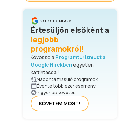
GOOGLE HÍREK
Értesüljön elsőként a
legjobb
programokról!
Kövesse a
Programturizmust a
Google Hírekben
egyetlen
kattintással!
Naponta frissülő programok
Évente több ezer esemény
Ingyenes követés
KÖVETEM MOST!