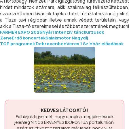
A Hortobágyi Nemzeti Park Igazgatóság túravezető képzést
hirdet mindazok számára, akik szakmailag felkészültebben,
szakszerűbben kívánják tájékoztatni, túráztatni vendégeiket
a Tisza-tavi régióban illetve annak védett területein, vagy
akik a Tisza-tó szerelmesei és többet szeretnének megtudni
FARMER EXPO 2026
Nyári intenzív tánckurzusok
annak élővilágáról. A képzés során kiemelt helyet kap a
ZeneErdő koncertek
Salakmotor Nagydíj
turisztikai alapismeretek és a természeti értékek
TOP programok Debrecenben
Veres 1 Színház előadások
megismertetése elméleti és gyakorlati formában.
KEDVES LÁTOGATÓ!
Felhívjuk figyelmét, hogy ennek a megjelenésnek
jelenleg
NINCS ÉRVÉNYES IDŐPONTJA
portálunkon,
ezért az itt közölt tartalom már lehet, hogy
NEM