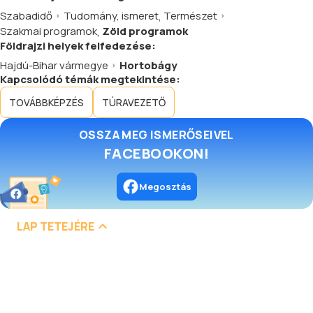
Szabadidő
Tudomány, ismeret
,
Természet
Szakmai programok
,
Zöld programok
Földrajzi helyek felfedezése:
Hajdú-Bihar vármegye
Hortobágy
Kapcsolódó témák megtekintése:
TOVÁBBKÉPZÉS
TÚRAVEZETŐ
OSSZA MEG ISMERŐSEIVEL
FACEBOOKON!
Megosztás
LAP TETEJÉRE