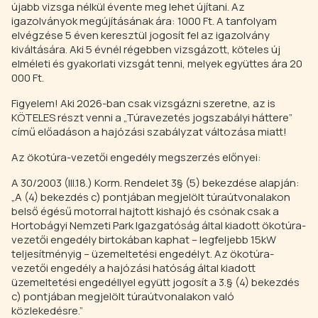
újabb vizsga nélkül évente meg lehet újítani. Az
igazolványok megújításának ára: 1000 Ft. A tanfolyam
elvégzése 5 éven keresztül jogosít fel az igazolvány
kiváltására. Aki 5 évnél régebben vizsgázott, köteles új
elméleti és gyakorlati vizsgát tenni, melyek együttes ára 20
000 Ft.
Figyelem! Aki 2026-ban csak vizsgázni szeretne, az is
KÖTELES részt venni a „Túravezetés jogszabályi háttere”
című előadáson a hajózási szabályzat változása miatt!
Az ökotúra-vezetői engedély megszerzés előnyei:
A 30/2003 (III.18.) Korm. Rendelet 3§ (5) bekezdése alapján:
„A (4) bekezdés c) pontjában megjelölt túraútvonalakon
belső égésű motorral hajtott kishajó és csónak csak a
Hortobágyi Nemzeti Park Igazgatóság által kiadott ökotúra-
vezetői engedély birtokában kaphat – legfeljebb 15kW
teljesítményig – üzemeltetési engedélyt. Az ökotúra-
vezetői engedély a hajózási hatóság által kiadott
üzemeltetési engedéllyel együtt jogosít a 3.§ (4) bekezdés
c) pontjában megjelölt túraútvonalakon való
közlekedésre.”