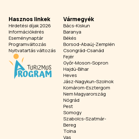
Hasznos linkek
Vármegyék
Hirdetési díjak 2026
Bács-Kiskun
Információkérés
Baranya
Eseménynaptár
Békés
Programváltozás
Borsod-Abaúj-Zemplén
Nyitvatartás változás
Csongrád-Csanád
Fejér
Győr-Moson-Sopron
Hajdú-Bihar
Heves
Jász-Nagykun-Szolnok
Komárom-Esztergom
Nem Magyarország
Nógrád
Pest
Somogy
Szabolcs-Szatmár-
Bereg
Tolna
Vas