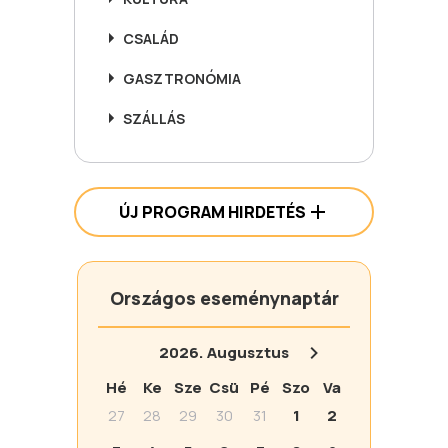
CSALÁD
GASZTRONÓMIA
SZÁLLÁS
ÚJ PROGRAM HIRDETÉS
Országos eseménynaptár
2026.
Augusztus
Hé
Ke
Sze
Csü
Pé
Szo
Va
27
28
29
30
31
1
2