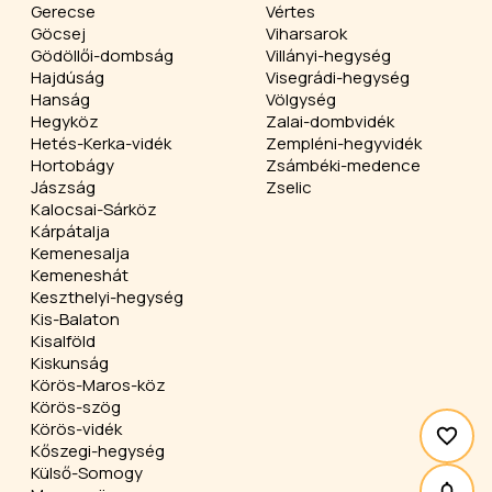
Gerecse
Vértes
Göcsej
Viharsarok
Gödöllői-dombság
Villányi-hegység
Hajdúság
Visegrádi-hegység
Hanság
Völgység
Hegyköz
Zalai-dombvidék
Hetés-Kerka-vidék
Zempléni-hegyvidék
Hortobágy
Zsámbéki-medence
Jászság
Zselic
Kalocsai-Sárköz
Kárpátalja
Kemenesalja
Kemeneshát
Keszthelyi-hegység
Kis-Balaton
Kisalföld
Kiskunság
Körös-Maros-köz
Körös-szög
Körös-vidék
Kőszegi-hegység
Külső-Somogy