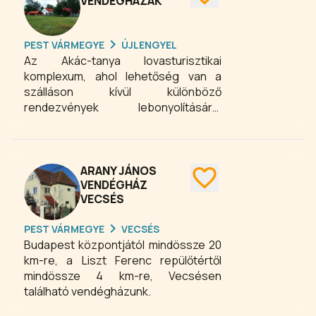
termekkel, tárgyalókkal, ingyenes
VENDÉGHÁZAK
vezeték nélküli internet
hozzáféréssel, non-stop étteremmel,
PEST VÁRMEGYE
ÚJLENGYEL
ingyenes transzferrel, kávézóval várja
Az Akác-tanya lovasturisztikai
üzleti, és egyéni utazókat egyaránt.
komplexum, ahol lehetőség van a
Vállaljuk rendezvények, esküvők,
szálláson kívül különböző
tárgyalások és konferenciák
rendezvények lebonyolítására,
szervezését és lebonyolítását. A
gyalog- és lovastúrák teljes körű
szálloda teljes egészében klimatizált
megszervezésére. Aki csak pusztán
és nem dohányzó.
kikapcsolódásra, nyugalomra vágyik,
az Akác-tanyán kipihenheti a
ARANY JÁNOS
hétköznapok fáradalmait,
VENDÉGHÁZ
VECSÉS
szolgáltatásaink a felfrissülésben is
segítenek. A lovaspanzió szobái és
PEST VÁRMEGYE
VECSÉS
apartmanjai 3 illetve 4 napraforgós
Budapest központjától mindössze 20
besorolású magánszálláshelyek.
km-re, a Liszt Ferenc repülőtértől
mindössze 4 km-re, Vecsésen
található vendégházunk.