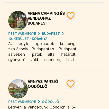
ARÉNA CAMPING ÉS
VENDÉGHÁZ
BUDAPEST
PEST VÁRMEGYE
BUDAPEST
10. KERÜLET - KŐBÁNYA
Az egyik legolcsóbb kemping,
szálláshely Budapesten. Budapest
szívében, patak által határolt,
gyönyörű zöld, csendes, tiszta
környezetben, egész évben várjuk
kedves vendégeinket.
ÁRNYAS PANZIÓ
GÖDÖLLŐ
PEST VÁRMEGYE
GÖDÖLLŐ
Legyen a vendégünk Gödöllőn a 64