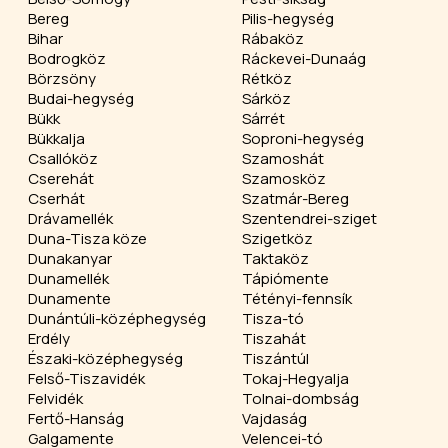
Bereg
Pilis-hegység
Bihar
Rábaköz
Bodrogköz
Ráckevei-Dunaág
Börzsöny
Rétköz
Budai-hegység
Sárköz
Bükk
Sárrét
Bükkalja
Soproni-hegység
Csallóköz
Szamoshát
Cserehát
Szamosköz
Cserhát
Szatmár-Bereg
Drávamellék
Szentendrei-sziget
Duna-Tisza köze
Szigetköz
Dunakanyar
Taktaköz
Dunamellék
Tápiómente
Dunamente
Tétényi-fennsík
Dunántúli-középhegység
Tisza-tó
Erdély
Tiszahát
Északi-középhegység
Tiszántúl
Felső-Tiszavidék
Tokaj-Hegyalja
Felvidék
Tolnai-dombság
Fertő-Hanság
Vajdaság
Galgamente
Velencei-tó