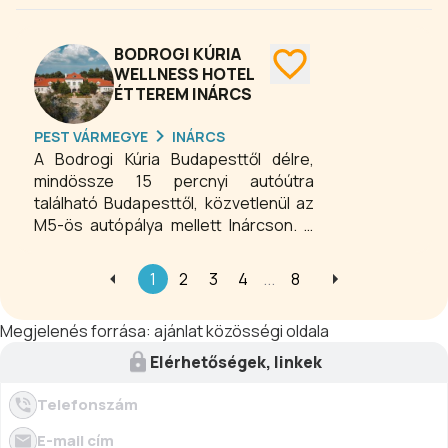
BODROGI KÚRIA
WELLNESS HOTEL
ÉTTEREM INÁRCS
PEST VÁRMEGYE
INÁRCS
A Bodrogi Kúria Budapesttől délre,
mindössze 15 percnyi autóútra
található Budapesttől, közvetlenül az
M5-ös autópálya mellett Inárcson. A
főváros közelsége dacára egy
alapvetően más világ; nyugodt,
1
2
3
4
...
8
kellemes környezet várja a pihenni
vágyókat.
Megjelenés forrása:
ajánlat közösségi oldala
Elérhetőségek, linkek
Telefonszám
E-mail cím