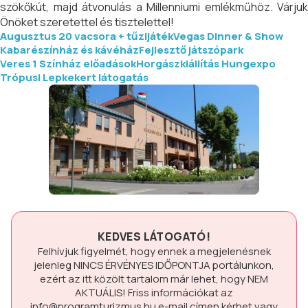
szökőkút, majd átvonulás a Millenniumi emlékműhöz. Várjuk
Önöket szeretettel és tisztelettel!
Augusztus 20 vacsora + tűzijáték
Vegas Dinner & Show
Kabarészínház és kávéház
Fejlesztő játszópark
Veres 1 Színház előadások
Horgászkiállítás Hungexpo
Trópusi Lepkekert látogatás
KEDVES LÁTOGATÓ!
Felhívjuk figyelmét, hogy ennek a megjelenésnek
jelenleg
NINCS ÉRVÉNYES IDŐPONTJA
portálunkon,
ezért az itt közölt tartalom már lehet, hogy
NEM
AKTUÁLIS!
Friss információkat az
info@programturizmus.hu
e-mail címen kérhet vagy