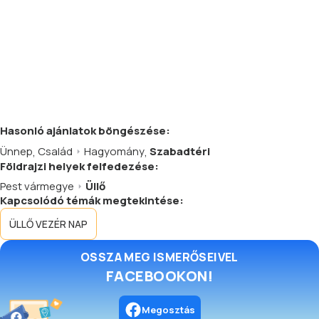
Hasonló
ajánlatok
böngészése:
Ünnep
,
Család
Hagyomány
,
Szabadtéri
Földrajzi helyek felfedezése:
Pest vármegye
Üllő
Kapcsolódó témák megtekintése:
ÜLLŐ VEZÉR NAP
OSSZA MEG ISMERŐSEIVEL
FACEBOOKON!
Megosztás