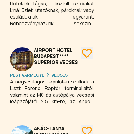
Hotelünk tágas, letisztult szobákat
kínál üzleti utazóknak, pároknak vagy
családoknak egyaránt.
Rendezvényházunk sokszínű
eseményekhez alkalmazkodik, legyen
az esküvő, céges esemény vagy
privát ünneplés. Epres72 Bisztrónk
pedig gondoskodik róla, hogy minden
AIRPORT HOTEL
étkezés emlékezetes legyen
BUDAPEST****
SUPERIOR VECSÉS
minőségi alapanyagokkal, modern
fogásokkal és valódi figyelemmel.
PEST VÁRMEGYE
VECSÉS
Közel vagyunk Budapesthez és a
A négycsillagos repülőtéri szálloda a
repülőtérhez.
Liszt Ferenc Reptér termináljaitól,
valamint az M0-ás autópálya vecsési
leágazójától 2,5 km-re, az Airport
Business Parkkal szemben található,
mindössze 20 percre Budapest
központjától. Budapest repülőtéri
szállodája 110 szobával, konferencia
AKÁC-TANYA