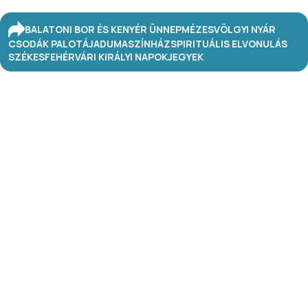
BALATONI BOR ÉS KENYÉR ÜNNEP
MÉZESVÖLGYI NYÁR
CSODÁK PALOTÁJA
DUMASZÍNHÁZ
SPIRITUÁLIS ELVONULÁS
SZÉKESFEHÉRVÁRI KIRÁLYI NAPOK
JEGYEK