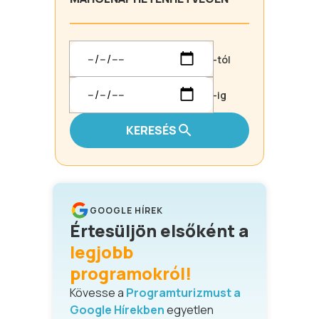
-tól
-ig
KERESÉS
GOOGLE HÍREK
Értesüljön elsőként a
legjobb
programokról!
Kövesse a
Programturizmust a
Google Hírekben
egyetlen