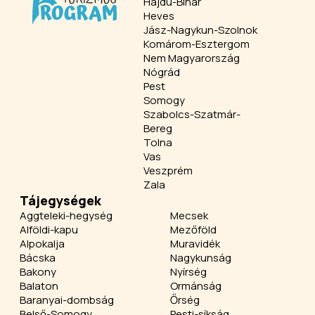
Hajdú-Bihar
Heves
Jász-Nagykun-Szolnok
Komárom-Esztergom
Nem Magyarország
Nógrád
Pest
Somogy
Szabolcs-Szatmár-
Bereg
Tolna
Vas
Veszprém
Zala
Tájegységek
Aggteleki-hegység
Mecsek
Alföldi-kapu
Mezőföld
Alpokalja
Muravidék
Bácska
Nagykunság
Bakony
Nyírség
Balaton
Ormánság
Baranyai-dombság
Őrség
Belső-Somogy
Pesti-síkság