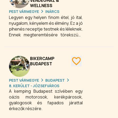
VENDÉGHÁZ &
közt a magyar konyha remekei,
WELLNESS
nemzetközi ízek és ínyenc falatok is
PEST VÁRMEGYE
INÁRCS
helyet kaptak.
Legyen egy helyen finom étel, jó ital,
nyugalom, kényelem és élmény. Ez a jó
pihenés receptje testnek és léleknek.
Ennek megteremtésére törekszünk
az év minden egyes napján.
Vendégeinknek infra és finn szauna,
meleg vizű fedett élménymedence és
szabadtéri medence (szezonális) is
BIKERCAMP
segít a kikapcsolódásban. A
BUDAPEST
gyermekeket játszótér, labirintus és
minipónik várják. Tegyen egy sétát
PEST VÁRMEGYE
BUDAPEST
dísz-halastavunk partján és csodálja
8. KERÜLET - JÓZSEFVÁROS
meg a virágzó növényeket a kerti
A kemping Budapest szívében egy
sétány mellett. Családi, baráti, céges
oázis motorosok, kerékpárosok,
rendezvények, tóparti esküvők
gyalogosok és fapados járattal
lebonyolítását is vállaljuk.
érkezők részére.