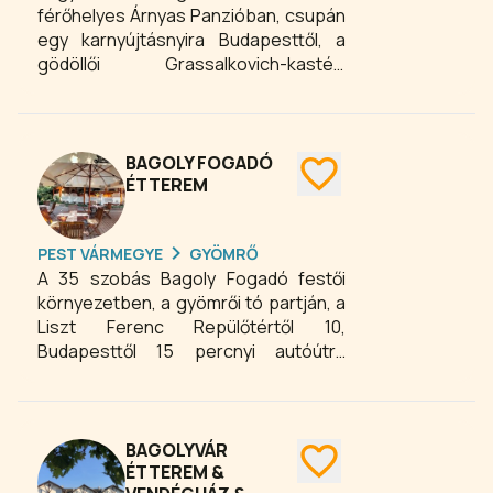
férőhelyes Árnyas Panzióban, csupán
egy karnyújtásnyira Budapesttől, a
gödöllői Grassalkovich-kastély
közelében! Közvetlen
kertkapcsolatos rendezvénytermünk
csodálatos helyszínt biztosít esküvők,
céges rendezvények, állófogadások,
BAGOLY FOGADÓ
zenés rendezvények, konferenciák,
ÉTTEREM
szakmai képzések, családi
összejövetelek számára is.
PEST VÁRMEGYE
GYÖMRŐ
A 35 szobás Bagoly Fogadó festői
környezetben, a gyömrői tó partján, a
Liszt Ferenc Repülőtértől 10,
Budapesttől 15 percnyi autóútra
található. A szobák, a 175 fő
befogadására alkalmas étterem,
különterem és kerthelység csodás,
tóra néző panorámával kápráztatja el
BAGOLYVÁR
a vendégeket. Az ételspecialitások
ÉTTEREM &