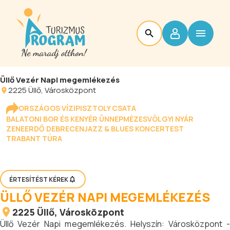
Üllő Vezér Napi megemlékezés
2225
Üllő
, Városközpont
ORSZÁGOS VÍZIPISZTOLY CSATA
BALATONI BOR ÉS KENYÉR ÜNNEP
MÉZESVÖLGYI NYÁR
ZENEERDŐ DEBRECEN
JAZZ & BLUES KONCERTEST
TRABANT TÚRA
ÉRTESÍTÉST KÉREK
ÜLLŐ VEZÉR NAPI MEGEMLÉKEZÉS
2225
Üllő
, Városközpont
Üllő Vezér Napi megemlékezés. Helyszín: Városközpont -