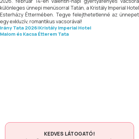
2026. február 14-én Valentin-napi gyertyafényes vacsora
különleges ünnepi menüsorral Tatán, a Kristály Imperial Hotel
Esterházy Éttermében. Tegye felejthetetlenné az ünnepet
egy exkluzív, romantikus vacsorával!
Irány Tata 2026!
Kristály Imperial Hotel
Malom és Kacsa Étterem Tata
KEDVES LÁTOGATÓ!