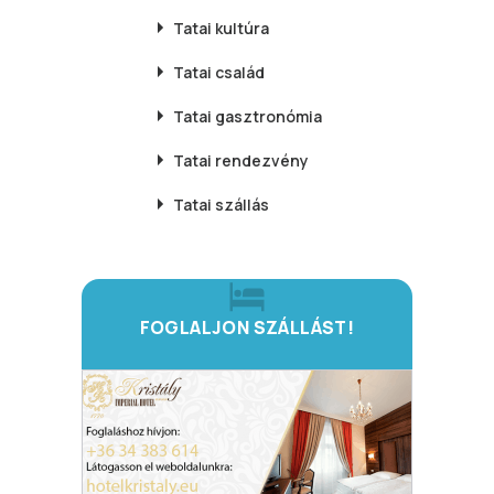
Tatai
kultúra
Tatai
család
Tatai
gasztronómia
Tatai
rendezvény
Tatai
szállás
FOGLALJON SZÁLLÁST!