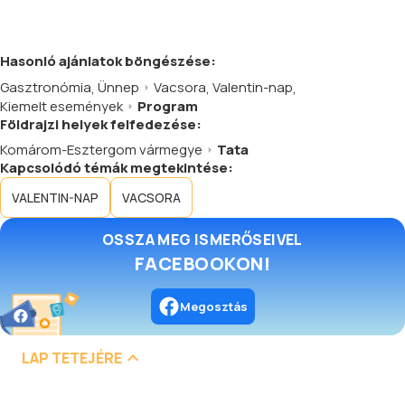
Hasonló
ajánlatok
böngészése:
Gasztronómia
,
Ünnep
Vacsora
,
Valentin-nap
,
Kiemelt események
Program
Földrajzi helyek felfedezése:
Komárom-Esztergom vármegye
Tata
Kapcsolódó témák megtekintése:
VALENTIN-NAP
VACSORA
OSSZA MEG ISMERŐSEIVEL
FACEBOOKON!
Megosztás
LAP TETEJÉRE