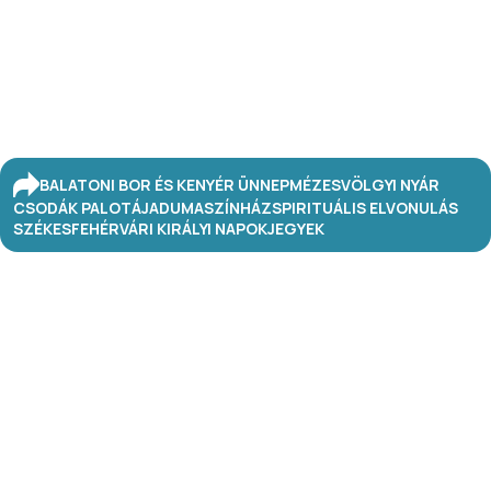
BALATONI BOR ÉS KENYÉR ÜNNEP
MÉZESVÖLGYI NYÁR
CSODÁK PALOTÁJA
DUMASZÍNHÁZ
SPIRITUÁLIS ELVONULÁS
SZÉKESFEHÉRVÁRI KIRÁLYI NAPOK
JEGYEK