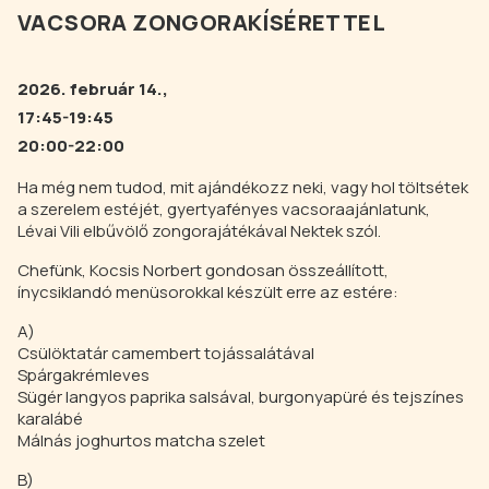
VACSORA ZONGORAKÍSÉRETTEL
2026. február 14.,
17:45-19:45
20:00-22:00
Ha még nem tudod, mit ajándékozz neki, vagy hol töltsétek
a szerelem estéjét, gyertyafényes vacsoraajánlatunk,
Lévai Vili elbűvölő zongorajátékával Nektek szól.
Chefünk, Kocsis Norbert gondosan összeállított,
ínycsiklandó menüsorokkal készült erre az estére:
A)
Csülöktatár camembert tojássalátával
Spárgakrémleves
Sügér langyos paprika salsával, burgonyapüré és tejszínes
karalábé
Málnás joghurtos matcha szelet
B)