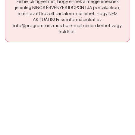
Felhívjuk figyelmét, hogy ennek a megjelenésnek
jelenleg
NINCS ÉRVÉNYES IDŐPONTJA
portálunkon,
ezért az itt közölt tartalom már lehet, hogy
NEM
AKTUÁLIS!
Friss információkat az
info@programturizmus.hu
e-mail címen kérhet vagy
küldhet.