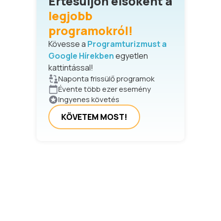
Értesüljön elsőként a
legjobb
programokról!
Kövesse a
Programturizmust a
Google Hírekben
egyetlen
kattintással!
Naponta frissülő programok
Évente több ezer esemény
Ingyenes követés
KÖVETEM MOST!