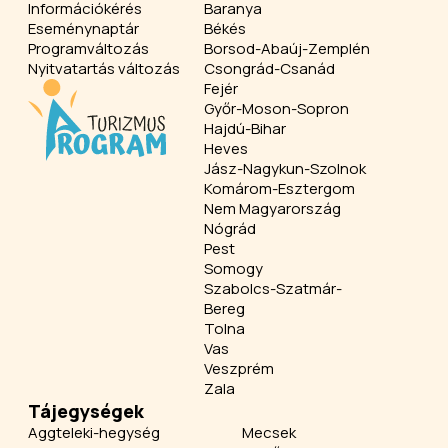
Információkérés
Baranya
Eseménynaptár
Békés
Programváltozás
Borsod-Abaúj-Zemplén
Nyitvatartás változás
Csongrád-Csanád
Fejér
Győr-Moson-Sopron
Hajdú-Bihar
Heves
Jász-Nagykun-Szolnok
Komárom-Esztergom
Nem Magyarország
Nógrád
Pest
Somogy
Szabolcs-Szatmár-
Bereg
Tolna
Vas
Veszprém
Zala
Tájegységek
Aggteleki-hegység
Mecsek