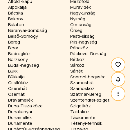
Alföldi-kapu
Mezőföld
Alpokalja
Muravidék
Bácska
Nagykunság
Bakony
Nyírség
Balaton
Ormánság
Baranyai-dombság
Őrség
Belső-Somogy
Pesti-síkság
Bereg
Pilis-hegység
Bihar
Rábaköz
Bodrogköz
Ráckevei-Dunaág
Börzsöny
Rétköz
Budai-hegység
Sárköz
Bükk
Sárrét
Bükkalja
Soproni-hegység
Csallóköz
Szamoshát
Cserehát
Szamosköz
Cserhát
Szatmár-Bereg
Drávamellék
Szentendrei-sziget
Duna-Tisza köze
Szigetköz
Dunakanyar
Taktaköz
Dunamellék
Tápiómente
Dunamente
Tétényi-fennsík
Dunántúli-középhegység
Tisza-tó