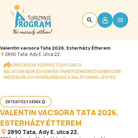
Valentin vacsora Tata 2026. Esterházy Étterem
2890
Tata
, Ady E. utca 22.
ORSZÁGOS VÍZIPISZTOLY CSATA
BALATONI BOR ÉS KENYÉR ÜNNEP
ZENEERDŐ DEBRECEN
MÉZESVÖLGYI NYÁR
BORBUSZ A BALATONNÁL
JEGYEK
ÉRTESÍTÉST KÉREK
VALENTIN VACSORA TATA 2026.
ESTERHÁZY ÉTTEREM
2890
Tata
, Ady E. utca 22.