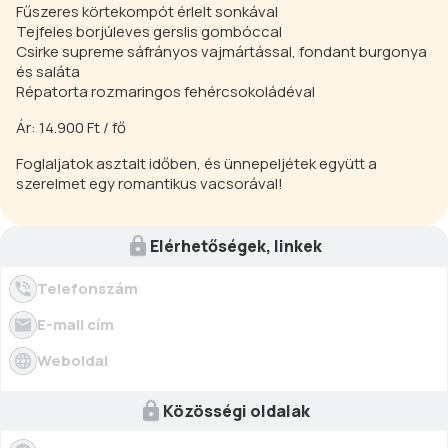
Fűszeres körtekompót érlelt sonkával
Tejfeles borjúleves gerslis gombóccal
Csirke supreme sáfrányos vajmártással, fondant burgonya
és saláta
Répatorta rozmaringos fehércsokoládéval
Ár: 14.900 Ft / fő
Foglaljatok asztalt időben, és ünnepeljétek együtt a
szerelmet egy romantikus vacsorával!
Elérhetőségek, linkek
Telefonszám
E-mail cím
Weboldal
Közösségi oldalak