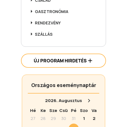
CSALÁD
GASZTRONÓMIA
RENDEZVÉNY
SZÁLLÁS
ÚJ PROGRAM HIRDETÉS
Országos eseménynaptár
2026.
Augusztus
Hé
Ke
Sze
Csü
Pé
Szo
Va
27
28
29
30
31
1
2