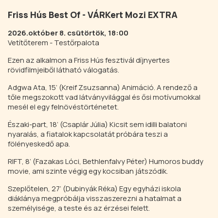
Friss Hús Best Of - VÁRKert Mozi EXTRA
2026.október 8. csütörtök, 18:00
Vetítőterem - Testőrpalota
Ezen az alkalmon a Friss Hús fesztivál díjnyertes
rövidfilmjeiből látható válogatás.
Adgwa Ata, 15’ (Kreif Zsuzsanna) Animáció. A rendező a
tőle megszokott vad látványvilággal és ősi motívumokkal
mesél el egy felnövéstörténetet.
Északi-part, 18’ (Csaplár Júlia) Kicsit sem idilli balatoni
nyaralás, a fiatalok kapcsolatát próbára teszi a
fölényeskedő apa.
RIFT, 8’ (Fazakas Lóci, Bethlenfalvy Péter) Humoros buddy
movie, ami szinte végig egy kocsiban játszódik.
Szeplőtelen, 27’ (Dubinyák Réka) Egy egyházi iskola
diáklánya megpróbálja visszaszerezni a hatalmat a
személyisége, a teste és az érzései felett.