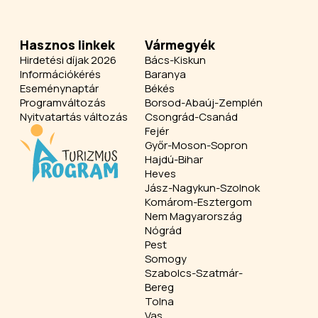
Hasznos linkek
Vármegyék
Hirdetési díjak 2026
Bács-Kiskun
Információkérés
Baranya
Eseménynaptár
Békés
Programváltozás
Borsod-Abaúj-Zemplén
Nyitvatartás változás
Csongrád-Csanád
Fejér
Győr-Moson-Sopron
Hajdú-Bihar
Heves
Jász-Nagykun-Szolnok
Komárom-Esztergom
Nem Magyarország
Nógrád
Pest
Somogy
Szabolcs-Szatmár-
Bereg
Tolna
Vas