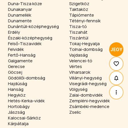
Duna-Tisza köze
Szigetköz
Dunakanyar
Taktaköz
Dunamellék
Tápiómente
Dunamente
Tétényi-fennsík
Dunántúli-középhegység
Tisza-tó
Erdély
Tiszahát
Északi-középhegység
Tiszántúl
Felső-Tiszavidék
Tokaj-Hegyalja
Felvidék
Tolnai-dombság
JEGY
Fertő-Hanság
Vajdaság
Galgamente
Velencei-tó
Gerecse
Vértes
Göcsej
Viharsarok
Gödöllői-dombság
Villányi-hegység
Hajdúság
Visegrádi-hegység
Hanság
Völgység
Hegyköz
Zalai-dombvidék
Hetés-Kerka-vidék
Zempléni-hegyvidék
Hortobágy
Zsámbéki-medence
Jászság
Zselic
Kalocsai-Sárköz
Kárpátalja