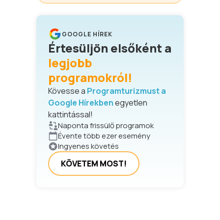
GOOGLE HÍREK
Értesüljön elsőként a
legjobb
programokról!
Kövesse a
Programturizmust a
Google Hírekben
egyetlen
kattintással!
Naponta frissülő programok
Évente több ezer esemény
Ingyenes követés
KÖVETEM MOST!