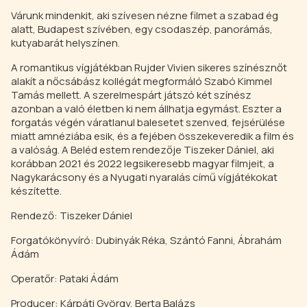
Várunk mindenkit, aki szívesen nézne filmet a szabad ég
alatt, Budapest szívében, egy csodaszép, panorámás,
kutyabarát helyszínen.
A romantikus vígjátékban Rujder Vivien sikeres színésznőt
alakít a nőcsábász kollégát megformáló Szabó Kimmel
Tamás mellett. A szerelmespárt játszó két színész
azonban a való életben ki nem állhatja egymást. Eszter a
forgatás végén váratlanul balesetet szenved, fejsérülése
miatt amnéziába esik, és a fejében összekeveredik a film és
a valóság. A Beléd estem rendezője Tiszeker Dániel, aki
korábban 2021 és 2022 legsikeresebb magyar filmjeit, a
Nagykarácsony és a Nyugati nyaralás című vígjátékokat
készítette.
Rendező: Tiszeker Dániel
Forgatókönyvíró: Dubinyák Réka, Szántó Fanni, Ábrahám
Ádám
Operatőr: Pataki Ádám
Producer: Kárpáti György, Berta Balázs