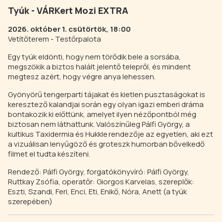
Tyúk - VÁRKert Mozi EXTRA
2026. október 1. csütörtök, 18:00
Vetítőterem - Testőrpalota
Egy tyúk eldönti, hogy nem törődik bele a sorsába,
megszökik a biztos halált jelentő telepről, és mindent
megtesz azért, hogy végre anya lehessen.
Gyönyörű tengerparti tájakat és kietlen pusztaságokat is
keresztező kalandjai során egy olyan igazi emberi dráma
bontakozik ki előttünk, amelyet ilyen nézőpontból még
biztosan nem láthattunk. Valószínűleg Pálfi György, a
kultikus Taxidermia és Hukkle rendezője az egyetlen, aki ezt
a vizuálisan lenyűgöző és groteszk humorban bővelkedő
filmet el tudta készíteni.
Rendező: Pálfi György, forgatókönyvíró: Pálfi György,
Ruttkay Zsófia, operatőr: Giorgos Karvelas, szereplők:
Eszti, Szandi, Feri, Enci, Eti, Enikő, Nóra, Anett (a tyúk
szerepében)