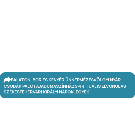
BALATONI BOR ÉS KENYÉR ÜNNEP
MÉZESVÖLGYI NYÁR
CSODÁK PALOTÁJA
DUMASZÍNHÁZ
SPIRITUÁLIS ELVONULÁS
SZÉKESFEHÉRVÁRI KIRÁLYI NAPOK
JEGYEK