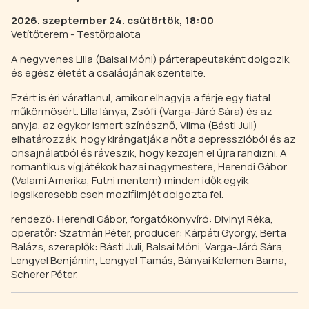
2026. szeptember 24. csütörtök, 18:00
Vetítőterem - Testőrpalota
A negyvenes Lilla (Balsai Móni) párterapeutaként dolgozik,
és egész életét a családjának szentelte.
Ezért is éri váratlanul, amikor elhagyja a férje egy fiatal
műkörmösért. Lilla lánya, Zsófi (Varga-Járó Sára) és az
anyja, az egykor ismert színésznő, Vilma (Básti Juli)
elhatározzák, hogy kirángatják a nőt a depresszióból és az
önsajnálatból és ráveszik, hogy kezdjen el újra randizni. A
romantikus vígjátékok hazai nagymestere, Herendi Gábor
(Valami Amerika, Futni mentem) minden idők egyik
legsikeresebb cseh mozifilmjét dolgozta fel.
rendező: Herendi Gábor, forgatókönyvíró: Divinyi Réka,
operatőr: Szatmári Péter, producer: Kárpáti György, Berta
Balázs, szereplők: Básti Juli, Balsai Móni, Varga-Járó Sára,
Lengyel Benjámin, Lengyel Tamás, Bányai Kelemen Barna,
Scherer Péter.