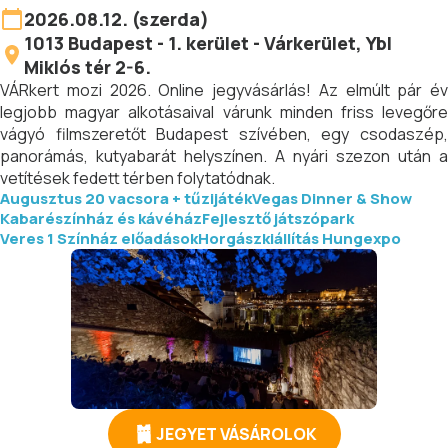
2026.08.12. (szerda)
1013
Budapest
-
1. kerület - Várkerület
, Ybl
Miklós tér 2-6.
VÁRkert mozi 2026. Online jegyvásárlás! Az elmúlt pár év
legjobb magyar alkotásaival várunk minden friss levegőre
vágyó filmszeretőt Budapest szívében, egy csodaszép,
panorámás, kutyabarát helyszínen. A nyári szezon után a
vetítések fedett térben folytatódnak.
Augusztus 20 vacsora + tűzijáték
Vegas Dinner & Show
Kabarészínház és kávéház
Fejlesztő játszópark
Veres 1 Színház előadások
Horgászkiállítás Hungexpo
JEGYET VÁSÁROLOK