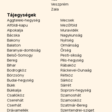
Veszprém
Zala
Tájegységek
Aggteleki-hegység
Mecsek
Alföldi-kapu
Mezőföld
Alpokalja
Muravidék
Bácska
Nagykunság
Bakony
Nyírség
Balaton
Ormánság
Baranyai-dombság
Őrség
Belső-Somogy
Pesti-síkság
Bereg
Pilis-hegység
Bihar
Rábaköz
Bodrogköz
Ráckevei-Dunaág
Börzsöny
Rétköz
Budai-hegység
Sárköz
Bükk
Sárrét
Bükkalja
Soproni-hegység
Csallóköz
Szamoshát
Cserehát
Szamosköz
Cserhát
Szatmár-Bereg
Drávamellék
Szentendrei-sziget