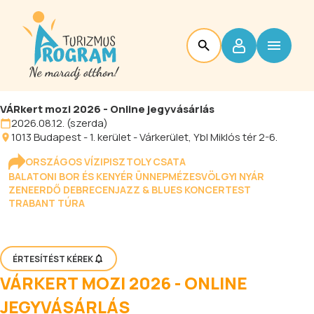
VÁRkert mozi 2026 - Online jegyvásárlás
2026.08.12. (szerda)
1013
Budapest
-
1. kerület - Várkerület
, Ybl Miklós tér 2-6.
ORSZÁGOS VÍZIPISZTOLY CSATA
BALATONI BOR ÉS KENYÉR ÜNNEP
MÉZESVÖLGYI NYÁR
ZENEERDŐ DEBRECEN
JAZZ & BLUES KONCERTEST
TRABANT TÚRA
ÉRTESÍTÉST KÉREK
VÁRKERT MOZI 2026 - ONLINE
JEGYVÁSÁRLÁS