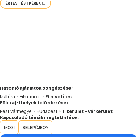
ÉRTESÍTÉST KÉREK
Hasonló
ajánlatok
böngészése:
Kultúra
Film, mozi
Filmvetítés
Földrajzi helyek felfedezése:
Pest vármegye
Budapest
1. kerület - Várkerület
Kapcsolódó témák megtekintése:
MOZI
BELÉPŐJEGY