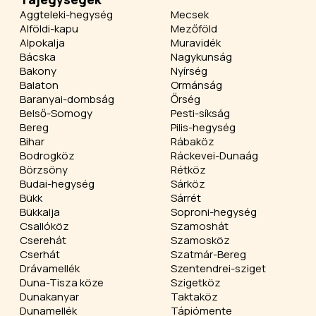
Aggteleki-hegység
Mecsek
Alföldi-kapu
Mezőföld
Alpokalja
Muravidék
Bácska
Nagykunság
Bakony
Nyírség
Balaton
Ormánság
Baranyai-dombság
Őrség
Belső-Somogy
Pesti-síkság
Bereg
Pilis-hegység
Bihar
Rábaköz
Bodrogköz
Ráckevei-Dunaág
Börzsöny
Rétköz
Budai-hegység
Sárköz
Bükk
Sárrét
Bükkalja
Soproni-hegység
Csallóköz
Szamoshát
Cserehát
Szamosköz
Cserhát
Szatmár-Bereg
Drávamellék
Szentendrei-sziget
Duna-Tisza köze
Szigetköz
Dunakanyar
Taktaköz
Dunamellék
Tápiómente