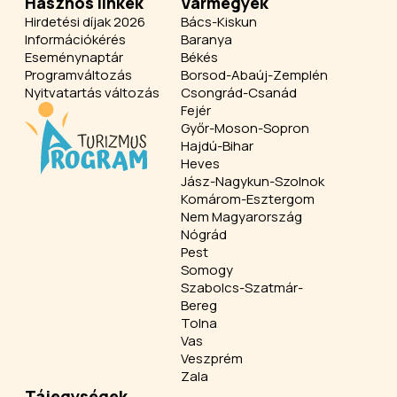
Hasznos linkek
Vármegyék
Hirdetési díjak 2026
Bács-Kiskun
Információkérés
Baranya
Eseménynaptár
Békés
Programváltozás
Borsod-Abaúj-Zemplén
Nyitvatartás változás
Csongrád-Csanád
Fejér
Győr-Moson-Sopron
Hajdú-Bihar
Heves
Jász-Nagykun-Szolnok
Komárom-Esztergom
Nem Magyarország
Nógrád
Pest
Somogy
Szabolcs-Szatmár-
Bereg
Tolna
Vas
Veszprém
Zala
Tájegységek