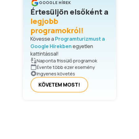
GOOGLE HÍREK
Értesüljön elsőként a
legjobb
programokról!
Kövesse a
Programturizmust a
Google Hírekben
egyetlen
kattintással!
Naponta frissülő programok
Évente több ezer esemény
Ingyenes követés
KÖVETEM MOST!