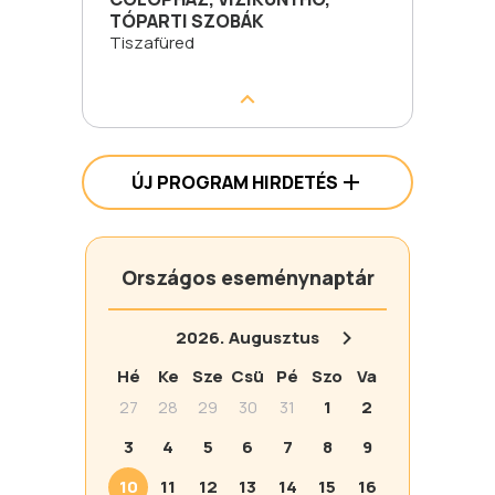
TÓPARTI SZOBÁK
Tiszafüred
ÚJ PROGRAM HIRDETÉS
Országos eseménynaptár
2026.
Augusztus
Hé
Ke
Sze
Csü
Pé
Szo
Va
27
28
29
30
31
1
2
3
4
5
6
7
8
9
10
11
12
13
14
15
16