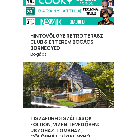
HINTÓVÖLGYE RETRO TERASZ
CLUB & ÉTTEREM BOGÁCS
BORNEGYED
Bogács
TISZAFÜREDI SZÁLLÁSOK
FÖLDÖN, VÍZEN, LEVEGŐBEN:
ÚSZÓHÁZ, LOMBHÁZ,
CÖLÖPHÁZ, VÍZIKUNYHÓ,