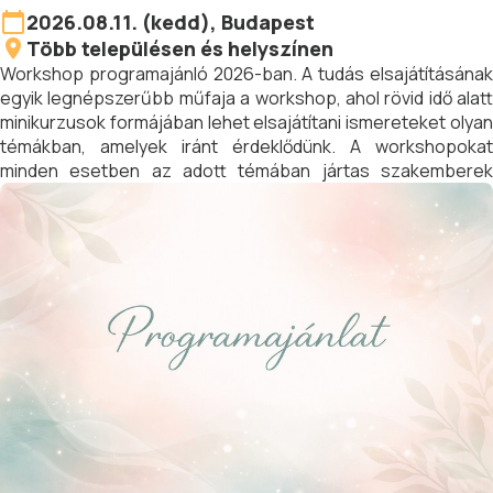
2026.08.11. (kedd), Budapest
Több településen és helyszínen
Workshop programajánló 2026-ban. A tudás elsajátításának
egyik legnépszerűbb műfaja a workshop, ahol rövid idő alatt
minikurzusok formájában lehet elsajátítani ismereteket olyan
témákban, amelyek iránt érdeklődünk. A workshopokat
minden esetben az adott témában jártas szakemberek
tartják. A workshopokra az érdeklődők előzetesen
jelentkezhetnek.