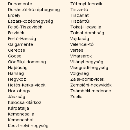
Dunamente
Tétényi-fennsík
Dunántúli-középhegység
Tisza-tó
Erdély
Tiszahát
Északi-középhegység
Tiszántúl
Felső-Tiszavidék
Tokaj-Hegyalja
Felvidék
Tolnai-dombság
Fertő-Hanság
Vajdaság
Galgamente
Velencei-tó
Gerecse
Vértes
Göcsej
Viharsarok
Gödöllői-dombság
Villányi-hegység
Hajdúság
Visegrádi-hegység
Hanság
Völgység
Hegyköz
Zalai-dombvidék
Hetés-Kerka-vidék
Zempléni-hegyvidék
Hortobágy
Zsámbéki-medence
Jászság
Zselic
Kalocsai-Sárköz
Kárpátalja
Kemenesalja
Kemeneshát
Keszthelyi-hegység