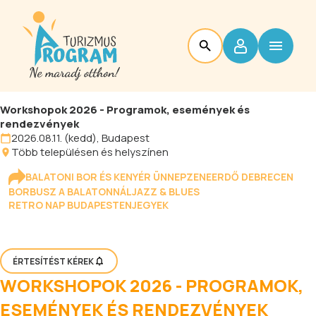
Workshopok 2026 - Programok, események és
rendezvények
2026.08.11. (kedd), Budapest
Több településen és helyszínen
BALATONI BOR ÉS KENYÉR ÜNNEP
ZENEERDŐ DEBRECEN
BORBUSZ A BALATONNÁL
JAZZ & BLUES
RETRO NAP BUDAPESTEN
JEGYEK
ÉRTESÍTÉST KÉREK
WORKSHOPOK 2026 - PROGRAMOK,
ESEMÉNYEK ÉS RENDEZVÉNYEK