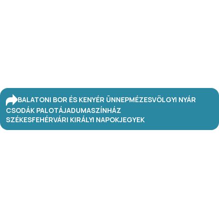
BALATONI BOR ÉS KENYÉR ÜNNEP
MÉZESVÖLGYI NYÁR
CSODÁK PALOTÁJA
DUMASZÍNHÁZ
SZÉKESFEHÉRVÁRI KIRÁLYI NAPOK
JEGYEK