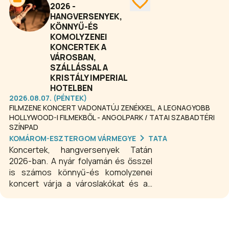
térhetnek haza.
2026 -
HANGVERSENYEK,
KÖNNYŰ-ÉS
KOMOLYZENEI
KONCERTEK A
VÁROSBAN,
SZÁLLÁSSAL A
KRISTÁLY IMPERIAL
HOTELBEN
2026.08.07. (PÉNTEK)
FILMZENE KONCERT VADONATÚJ ZENÉKKEL, A LEGNAGYOBB
HOLLYWOOD-I FILMEKBŐL - ANGOLPARK / TATAI SZABADTÉRI
SZÍNPAD
KOMÁROM-ESZTERGOM VÁRMEGYE
TATA
Koncertek, hangversenyek Tatán
2026-ban. A nyár folyamán és ősszel
is számos könnyű-és komolyzenei
koncert várja a városlakókat és az
idelátogató vendégeket Tata számos
helyszínén. A nagyszerű zenei
élményhez foglaljon wellness szállást
a Kristály Imperial Hotelben!