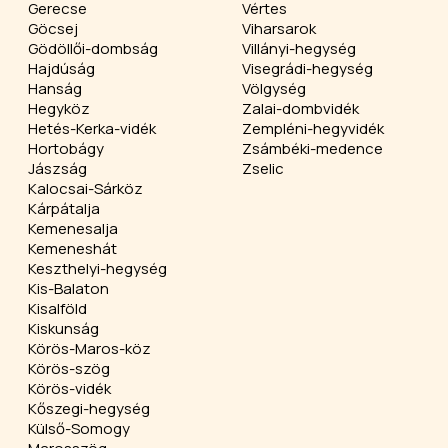
Gerecse
Vértes
Göcsej
Viharsarok
Gödöllői-dombság
Villányi-hegység
Hajdúság
Visegrádi-hegység
Hanság
Völgység
Hegyköz
Zalai-dombvidék
Hetés-Kerka-vidék
Zempléni-hegyvidék
Hortobágy
Zsámbéki-medence
Jászság
Zselic
Kalocsai-Sárköz
Kárpátalja
Kemenesalja
Kemeneshát
Keszthelyi-hegység
Kis-Balaton
Kisalföld
Kiskunság
Körös-Maros-köz
Körös-szög
Körös-vidék
Kőszegi-hegység
Külső-Somogy