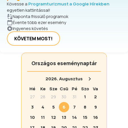
Kövesse a
Programturizmust a Google Hírekben
egyetlen kattintással!
Naponta frissülő programok
Évente több ezer esemény
Ingyenes követés
KÖVETEM MOST!
Országos eseménynaptár
2026.
Augusztus
Hé
Ke
Sze
Csü
Pé
Szo
Va
27
28
29
30
31
1
2
3
4
5
6
7
8
9
10
11
12
13
14
15
16
17
18
19
20
21
22
23