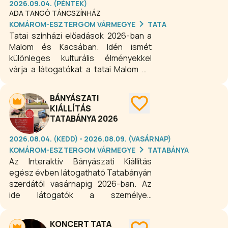
2026.09.04. (PÉNTEK)
ADA TANGÓ TÁNCSZÍNHÁZ
KOMÁROM-ESZTERGOM VÁRMEGYE
TATA
Tatai színházi előadások 2026-ban a
Malom és Kacsában. Idén ismét
különleges kulturális élményekkel
várja a látogatókat a tatai Malom és
Kacsa Étterem és Rendezvényház. A
hangulatos helyszín a gasztronómia
BÁNYÁSZATI
és a színház találkozásának ad
KIÁLLÍTÁS
otthont, ahol a nézők színvonalas
TATABÁNYA 2026
színházi előadásokat élvezhetnek
barátságos, közvetlen környezetben.
2026.08.04. (KEDD) - 2026.08.09. (VASÁRNAP)
KOMÁROM-ESZTERGOM VÁRMEGYE
TATABÁNYA
Az Interaktív Bányászati Kiállítás
egész évben látogatható Tatabányán
szerdától vasárnapig 2026-ban. Az
ide látogatók a személyes
tapasztalásokon túl, a virtuális és
kiterjesztett valóság élményével
KONCERT TATA