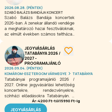
2026.08.28. (PÉNTEK)
SZABÓ BALÁZS BANDÁJA KONCERT
Szabó Balázs Bandája koncertek
2026-ban. A zenekar állandó vendége
a meghatározó hazai fesztiváloknak,
az elmúlt években számos teltházas
koncertet adtak Budapesten illetve
vidéken, külföldön pedig olyan neves
JEGYVÁSÁRLÁS
külföldi fesztiválon is
TATABÁNYA 2026 /
bemutatkozhattak már, mint a
2027 -
hollandiai Eurosonic, ami Európa
PROGRAMAJÁNLÓ
legnagyobb showcase fesztiválja.
2026.09.04. (PÉNTEK)
KOMÁROM-ESZTERGOM VÁRMEGYE
TATABÁNYA
Tatabányai programajánló 2026 /
2027. Online jegyvásárlási lehetőség
koncertekre, rendezvényekre,
színházi előadásokra Tatabányán. A
Ár:
4200
Ft-tól
15990
Ft-ig
város kulturális élete virágzó. A
különböző helyszíneken számos
JEGYVÁSÁRLÁS