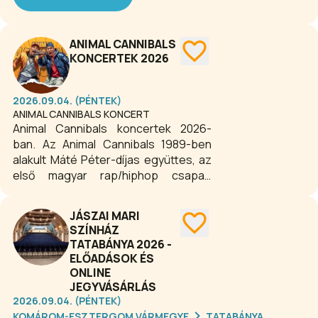
eseményt, fesztivált és kiállítás
rendeznek. A hely bővelkedik
látnivalókban is, amelyek a
ANIMAL CANNIBALS
szórakozási lehetőségekkel együtt
KONCERTEK 2026
vonzzák a turistákat.
2026.09.04. (PÉNTEK)
ANIMAL CANNIBALS KONCERT
Animal Cannibals koncertek 2026-
ban. Az Animal Cannibals 1989-ben
alakult Máté Péter-díjas együttes, az
első magyar rap/hiphop csapat.
Maguk írják a szövegeiket és a
zenéiket, és az idők során számos,
JÁSZAI MARI
mára sikeres előadót fedeztek fel.
SZÍNHÁZ
TATABÁNYA 2026 -
ELŐADÁSOK ÉS
ONLINE
JEGYVÁSÁRLÁS
2026.09.04. (PÉNTEK)
KOMÁROM-ESZTERGOM VÁRMEGYE
TATABÁNYA