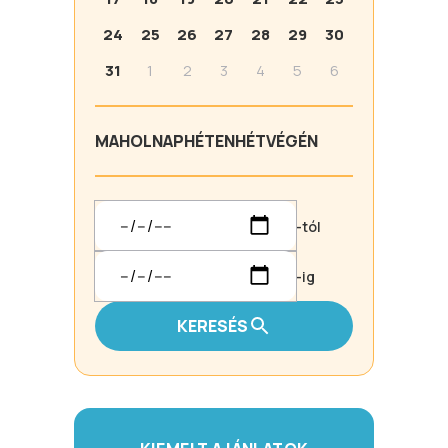
24
25
26
27
28
29
30
31
1
2
3
4
5
6
MA
HOLNAP
HÉTEN
HÉTVÉGÉN
-tól
-ig
KERESÉS