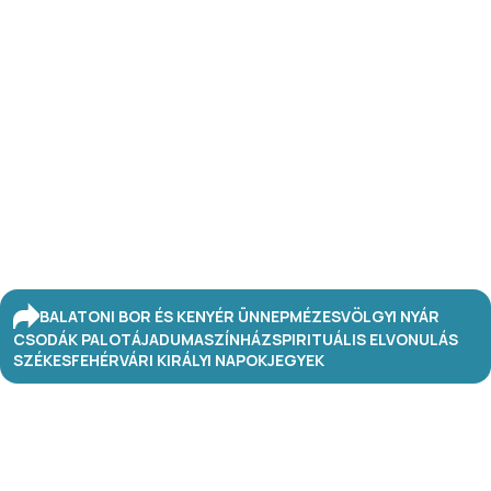
BALATONI BOR ÉS KENYÉR ÜNNEP
MÉZESVÖLGYI NYÁR
CSODÁK PALOTÁJA
DUMASZÍNHÁZ
SPIRITUÁLIS ELVONULÁS
SZÉKESFEHÉRVÁRI KIRÁLYI NAPOK
JEGYEK