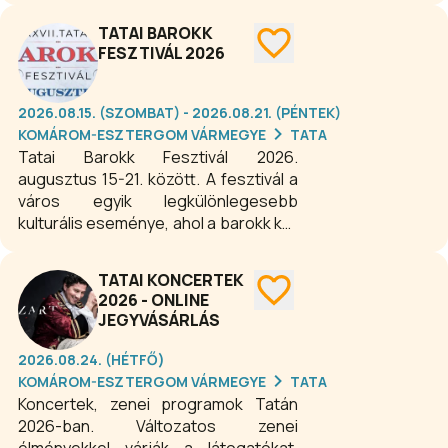
kultúra, a tánc és az élőzene
TATAI BAROKK
találkozik. A kétnapos fesztivál
FESZTIVÁL 2026
változatos programokkal,
tombolasorsolással és kiváló
fellépőkkel kínál kikapcsolódást
2026.08.15. (SZOMBAT) - 2026.08.21. (PÉNTEK)
minden korosztály számára. A
KOMÁROM-ESZTERGOM VÁRMEGYE
TATA
belépés ingyenes!
Tatai Barokk Fesztivál 2026.
augusztus 15-21. között. A fesztivál a
város egyik legkülönlegesebb
kulturális eseménye, ahol a barokk kor
zenéje, tánca, képzőművészete és
történelmi hangulata kel életre. A
TATAI KONCERTEK
többnapos összművészeti
2026 - ONLINE
rendezvény koncertekkel,
JEGYVÁSÁRLÁS
kiállításokkal, színházi előadásokkal,
városi sétákkal és családi
2026.08.24. (HÉTFŐ)
programokkal várja a látogatókat Tata
KOMÁROM-ESZTERGOM VÁRMEGYE
TATA
ikonikus helyszínein.
Koncertek, zenei programok Tatán
2026-ban. Változatos zenei