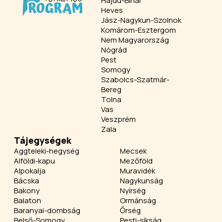
Hajdú-Bihar
Heves
Jász-Nagykun-Szolnok
Komárom-Esztergom
Nem Magyarország
Nógrád
Pest
Somogy
Szabolcs-Szatmár-
Bereg
Tolna
Vas
Veszprém
Zala
Tájegységek
Aggteleki-hegység
Mecsek
Alföldi-kapu
Mezőföld
Alpokalja
Muravidék
Bácska
Nagykunság
Bakony
Nyírség
Balaton
Ormánság
Baranyai-dombság
Őrség
Belső-Somogy
Pesti-síkság