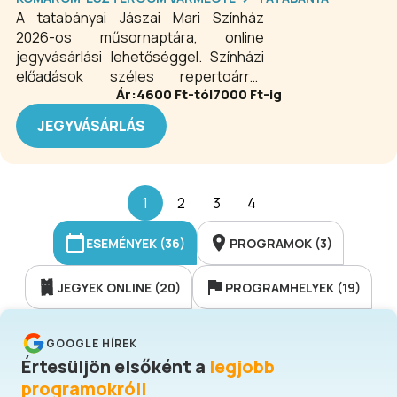
A tatabányai Jászai Mari Színház
2026-os műsornaptára, online
jegyvásárlási lehetőséggel. Színházi
előadások széles repertoárral,
Ár:
4600
Ft-tól
7000
Ft-ig
felnőtt- és gyermekdarabokkal várják
a közönséget egész évben
JEGYVÁSÁRLÁS
Tatabányán. A vármegye egyetlen
kőszínházaként meghatározó
szerepet tölt be a város és
környezete életében. A színház
1
2
3
4
játszóhelyeinek adottságaiból
kifolyólag sok műfaj bemutatására
ESEMÉNYEK (36)
PROGRAMOK (3)
alkalmas. Nagy hangsúlyt fektetnek a
fiatal korosztálynak szóló darabokra,
JEGYEK ONLINE (20)
PROGRAMHELYEK (19)
ezzel segítve a színházi élmény lehető
legkorábbi megtapasztalását.
GOOGLE HÍREK
Értesüljön elsőként a
legjobb
programokról!