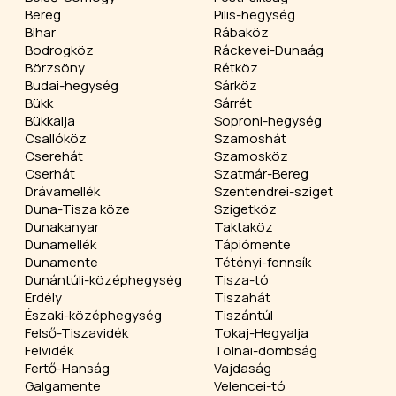
Bereg
Pilis-hegység
Bihar
Rábaköz
Bodrogköz
Ráckevei-Dunaág
Börzsöny
Rétköz
Budai-hegység
Sárköz
Bükk
Sárrét
Bükkalja
Soproni-hegység
Csallóköz
Szamoshát
Cserehát
Szamosköz
Cserhát
Szatmár-Bereg
Drávamellék
Szentendrei-sziget
Duna-Tisza köze
Szigetköz
Dunakanyar
Taktaköz
Dunamellék
Tápiómente
Dunamente
Tétényi-fennsík
Dunántúli-középhegység
Tisza-tó
Erdély
Tiszahát
Északi-középhegység
Tiszántúl
Felső-Tiszavidék
Tokaj-Hegyalja
Felvidék
Tolnai-dombság
Fertő-Hanság
Vajdaság
Galgamente
Velencei-tó