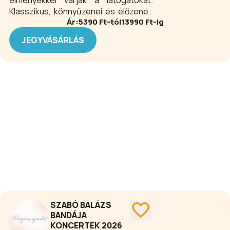
élményekkel várják a látogatókat.
Klasszikus, könnyűzenei és élőzenés
Ár:
5390
Ft-tól
13990
Ft-ig
estek egyaránt színesítik a
programot, elegáns és barátságos
JEGYVÁSÁRLÁS
helyszíneken.
SZABÓ BALÁZS
BANDÁJA
KONCERTEK 2026