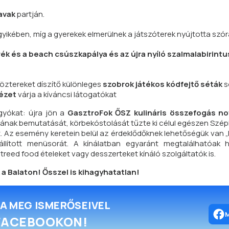
avak
partján.
yikében, míg a gyerekek elmerülnek a játszóterek nyújtotta sz
ék és a beach csúszkapálya és az újra nyíló szalmalabirintu
 köztereket díszítő különleges
szobrok játékos kódfejtő séták
s
ézet
várja a kíváncsi látogatókat
ágyókat: újra jön a
GasztroFok ŐSZ kulináris összefogás no
ának bemutatását, körbekóstolását tűzte ki célul egészen Szépl
kat. Az esemény keretein belül az érdeklődőknek lehetőségük van 
lított menüsorát. A kínálatban egyaránt megtalálhatóak he
eed food ételeket vagy desszerteket kínáló szolgáltatók is.
k a Balaton! Ősszel is kihagyhatatlan!
A MEG ISMERŐSEIVEL
FACEBOOKON!