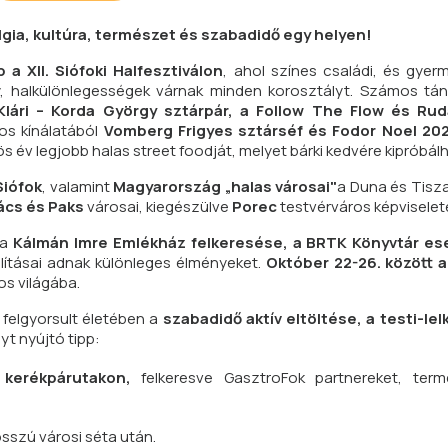
lgia, kultúra, természet és szabadidő egy helyen!
 a XII. Siófoki Halfesztiválon
, ahol színes családi, és gye
ny, halkülönlegességek várnak minden korosztályt. Számos tá
Klári – Korda György sztárpár, a Follow The Flow és Ru
os kínálatából
Vomberg Frigyes sztárséf és Fodor Noel 20
-ös év legjobb halas street foodját, melyet bárki kedvére kipróbálh
iófok
, valamint
Magyarország „halas városai"
a Duna és Tisza
ács és Paks
városai, kiegészülve
Porec
testvérváros képviselet
 a
Kálmán Imre Emlékház felkeresése, a BRTK Könyvtár es
llításai adnak különleges élményeket.
Október 22-26. között 
s világába.
 felgyorsult életében a
szabadidő aktív eltöltése, a testi-lelk
t nyújtó tipp:
i kerékpárutakon,
felkeresve GasztroFok partnereket, terme
sszú városi séta után.