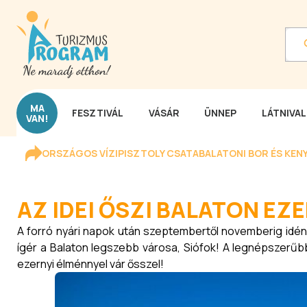
MA
FESZTIVÁL
VÁSÁR
ÜNNEP
LÁTNIVA
VAN!
ORSZÁGOS VÍZIPISZTOLY CSATA
BALATONI BOR ÉS KEN
AZ IDEI ŐSZI BALATON EZ
A forró nyári napok után szeptembertől novemberig idén 
ígér a Balaton legszebb városa, Siófok! A legnépszerűbb
ezernyi élménnyel vár ősszel!