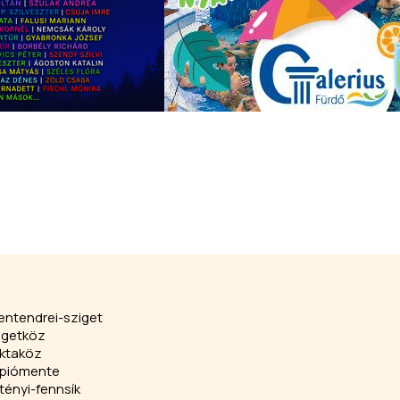
entendrei-sziget
igetköz
ktaköz
piómente
tényi-fennsík