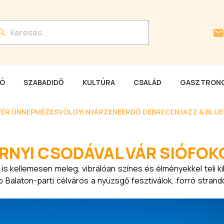
LÓ
SZABADIDŐ
KULTÚRA
CSALÁD
GASZTRONÓ
YÉR ÜNNEP
MÉZESVÖLGYI NYÁR
ZENEERDŐ DEBRECEN
JAZZ & BLU
ERNYI CSODÁVAL VÁR SIÓFOK
is kellemesen meleg, vibrálóan színes és élményekkel teli k
 Balaton-parti célváros a nyüzsgő fesztiválok, forró strand