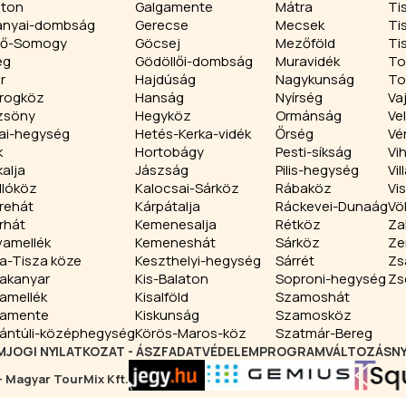
aton
Galgamente
Mátra
Ti
anyai-dombság
Gerecse
Mecsek
Ti
ső-Somogy
Göcsej
Mezőföld
Ti
eg
Gödöllői-dombság
Muravidék
To
r
Hajdúság
Nagykunság
To
rogköz
Hanság
Nyírség
Va
zsöny
Hegyköz
Ormánság
Ve
ai-hegység
Hetés-Kerka-vidék
Őrség
Vé
k
Hortobágy
Pesti-síkság
Vi
alja
Jászság
Pilis-hegység
Vi
llóköz
Kalocsai-Sárköz
Rábaköz
Vi
rehát
Kárpátalja
Ráckevei-Dunaág
Vö
rhát
Kemenesalja
Rétköz
Za
vamellék
Kemeneshát
Sárköz
Ze
a-Tisza köze
Keszthelyi-hegység
Sárrét
Zs
akanyar
Kis-Balaton
Soproni-hegység
Zs
amellék
Kisalföld
Szamoshát
amente
Kiskunság
Szamosköz
ántúli-középhegység
Körös-Maros-köz
Szatmár-Bereg
M
JOGI NYILATKOZAT - ÁSZF
ADATVÉDELEM
PROGRAMVÁLTOZÁS
N
Magyar TourMix Kft.