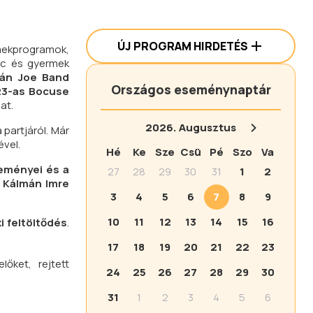
ÚJ PROGRAM HIRDETÉS
rmekprogramok,
nc és gyermek
dán Joe Band
Országos eseménynaptár
23-as Bocuse
at.
2026.
Augusztus
 partjáról. Már
ével.
Hé
Ke
Sze
Csü
Pé
Szo
Va
eményei és a
27
28
29
30
31
1
2
a Kálmán Imre
3
4
5
6
7
8
9
10
11
12
13
14
15
16
i feltöltődés
.
17
18
19
20
21
22
23
lőket, rejtett
24
25
26
27
28
29
30
31
1
2
3
4
5
6