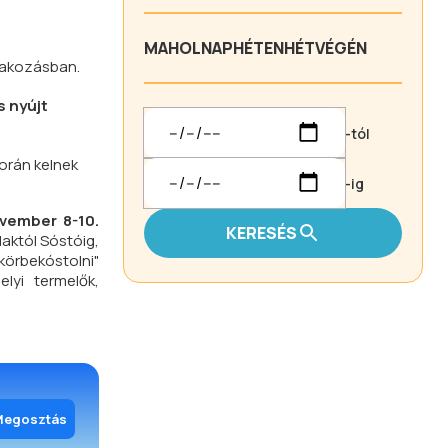
MA
HOLNAP
HÉTEN
HÉTVÉGÉN
órakozásban.
s nyújt
-tól
orán kelnek
-ig
vember 8-10.
KERESÉS
aktól Sóstóig,
„körbekóstolni"
lyi termelők,
Megosztás