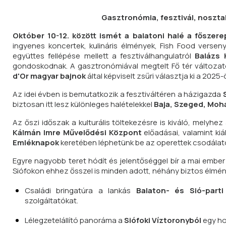
Gasztronómia, fesztivál, noszta
Október 10-12. között ismét a balatoni halé a főszerep
ingyenes koncertek, kulináris élmények, Fish Food verse
együttes fellépése mellett a fesztiválhangulatról
Balázs 
gondoskodnak. A gasztronómiával megtelt Fő tér változat
d'Or magyar bajnok
által képviselt zsűri választja ki a 2025
Az idei évben is bemutatkozik a fesztiváltéren a házigazda
S
biztosan itt lesz különleges halételekkel
Baja, Szeged, Moh
Az őszi időszak a kulturális töltekezésre is kiváló, melyhez
Kálmán Imre Művelődési Központ
előadásai, valamint kiá
Emléknapok
keretében léphetünk be az operettek csodálato
Egyre nagyobb teret hódít és jelentőséggel bír a mai ember
Siófokon ehhez ősszel is minden adott, néhány biztos élmény
Családi bringatúra a lankás
Balaton- és Sió-part
szolgáltatókat.
Lélegzetelállító panoráma a
Siófoki Víztoronyból
egy ho