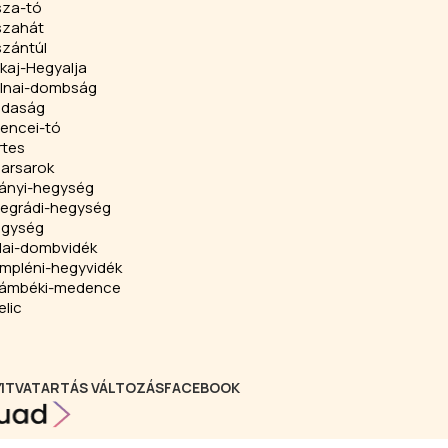
sza-tó
szahát
szántúl
kaj-Hegyalja
lnai-dombság
jdaság
lencei-tó
rtes
harsarok
llányi-hegység
segrádi-hegység
lgység
lai-dombvidék
mpléni-hegyvidék
ámbéki-medence
elic
YITVATARTÁS VÁLTOZÁS
FACEBOOK