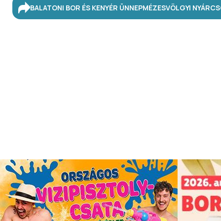
BALATONI BOR ÉS KENYÉR ÜNNEP
MÉZESVÖLGYI NYÁR
CS