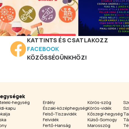
KATTINTS ÉS CSATLAKOZZ
FACEBOOK
KÖZÖSSÉGÜNKHÖZ!
jegységek
teleki-hegység
Erdély
Körös-szög
Sz
ldi-kapu
Északi-középhegység
Körös-vidék
Sz
kalja
Felső-Tiszavidék
Kőszegi-hegység
Ta
ska
Felvidék
Külső-Somogy
Tá
ony
Fertő-Hanság
Marosszög
Té