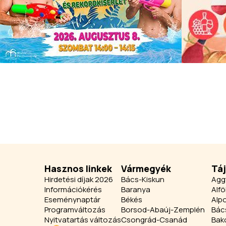
Hasznos linkek
Vármegyék
Tá
Hirdetési díjak 2026
Bács-Kiskun
Agg
Információkérés
Baranya
Alfö
Eseménynaptár
Békés
Alpo
Programváltozás
Borsod-Abaúj-Zemplén
Bác
Nyitvatartás változás
Csongrád-Csanád
Bak