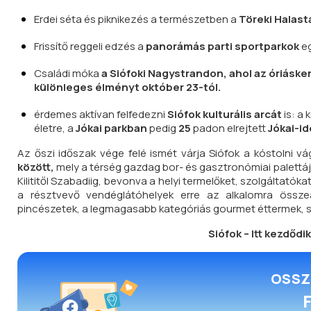
Erdei séta és piknikezés a természetben a
Töreki Halast
Frissítő reggeli edzés a
panorámás parti sportparkok
eg
Családi móka
a Siófoki Nagystrandon, ahol az óriásker
különleges élményt október 23-tól.
érdemes aktívan felfedezni
Siófok kulturális arcát
is: a
életre, a
Jókai parkban
pedig
25
padon elrejtett
Jókai-id
Az őszi időszak vége felé ismét várja Siófok a kóstolni v
között,
mely a térség gazdag bor- és gasztronómiai palettáj
Kilititől Szabadiig, bevonva a helyi termelőket, szolgáltató
a résztvevő vendéglátóhelyek erre az alkalomra összeál
pincészetek, a legmagasabb kategóriás gourmet éttermek, str
Siófok – Itt kezdődi
OSSZ