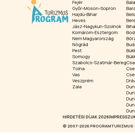
Fejér
Bal
Győr-Moson-Sopron
Bar
Hajdú-Bihar
Bel
Heves
Ber
Jász-Nagykun-Szolnok
Biha
Komárom-Esztergom
Bod
Nem Magyarország
Bör
Nógrád
Bud
Pest
Bük
Somogy
Bükk
Szabolcs-Szatmár-Bereg
Csa
Tolna
Cse
Vas
Cse
Veszprém
Drá
Zala
Dun
Dun
Dun
Dun
Dun
HIRDETÉSI DÍJAK 2026
IMPRESSZU
© 2007-2026 PROGRAMTURIZMUS - 