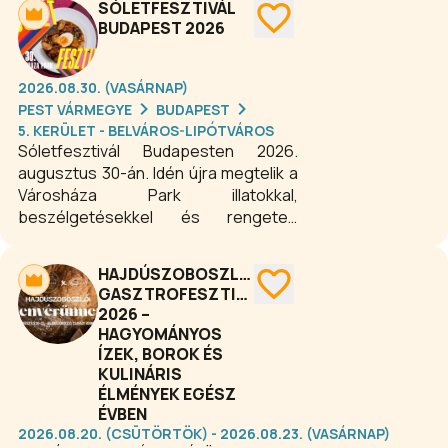
SÓLETFESZTIVÁL
BUDAPEST 2026
2026.08.30. (VASÁRNAP)
PEST VÁRMEGYE
BUDAPEST
5. KERÜLET - BELVÁROS-LIPÓTVÁROS
Sóletfesztivál Budapesten 2026.
augusztus 30-án. Idén újra megtelik a
Városháza Park illatokkal,
beszélgetésekkel és rengeteg
finomsággal. A sólet, a zsidó konyha
ikonikus étele, lassan megfőzött bab,
HAJDÚSZOBOSZLÓI
árpa és füstölt hús különleges
GASZTROFESZTIVÁLOK
keveréke, amely a tradíciók szerint
2026 –
szombatra készül. A Sóletfesztivál a
HAGYOMÁNYOS
Zsinagógák Hetének nagyszabású
ÍZEK, BOROK ÉS
gasztroprogramja, amelyen évről
KULINÁRIS
évre sok ezer adag sóletet
ÉLMÉNYEK EGÉSZ
ÉVBEN
vonultatunk fel, ám sosem ugyanúgy,
2026.08.20. (CSÜTÖRTÖK) - 2026.08.23. (VASÁRNAP)
sosem ugyanazt.