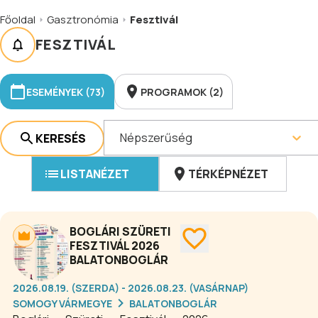
Főoldal
Gasztronómia
Fesztivál
FESZTIVÁL
ESEMÉNYEK (73)
PROGRAMOK (2)
Népszerűség
KERESÉS
LISTANÉZET
TÉRKÉPNÉZET
BOGLÁRI SZÜRETI
FESZTIVÁL 2026
BALATONBOGLÁR
2026.08.19. (SZERDA) - 2026.08.23. (VASÁRNAP)
SOMOGY VÁRMEGYE
BALATONBOGLÁR