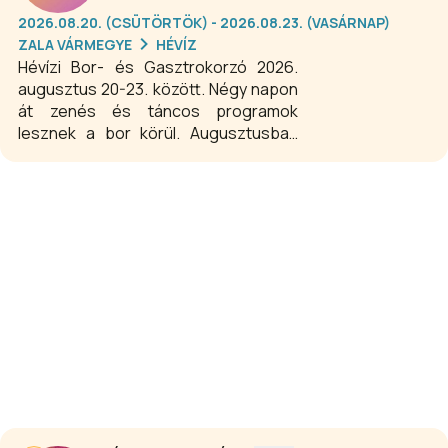
környezetben, változatos szabadtéri
2026.08.20. (CSÜTÖRTÖK) - 2026.08.23. (VASÁRNAP)
programokkal adjon gondtalan
ZALA VÁRMEGYE
HÉVÍZ
kikapcsolódást felnőtteknek és
Hévízi Bor- és Gasztrokorzó 2026.
gyerekeknek egyaránt.
augusztus 20-23. között. Négy napon
át zenés és táncos programok
lesznek a bor körül. Augusztusban
ismét neves borászokkal,
pincészetekkel, megújuló
gasztronómiai kínálattal,
kézművesekkel,
gyermekprogramokkal és
idősebbeket is megszólító
művészekkel, fellépőkkel vár Hévíz.