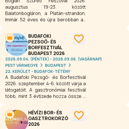
Boglári Szüreti Fesztivál 2026.
augusztus 19-23. között
Balatonbogláron, a Platán-strandon.
Immár 52 éves és újra berobban az
ország egyik legrégebbi kulturális-,
bor-, gasztro családi fesztiválja! A
BUDAFOKI
rendezvényen idén nyáron is színes
PEZSGŐ- ÉS
programkavalkáddal, több tucat
BORFESZTIVÁL
koncerttel, vásárral, kézműves
BUDAPEST 2026
udvarral, gasztronómiai
2026.09.04. (PÉNTEK) - 2026.09.06. (VASÁRNAP)
különlegességekkel, egészség
PEST VÁRMEGYE
BUDAPEST
szigettel, gyermekfesztivállal és az
22. KERÜLET - BUDAFOK-TÉTÉNY
ország jeles borvidékeinek boraival
A Budafoki Pezsgő- és Borfesztivál
várják a látogatókat.
2026. szeptember 4-6. között várja a
látogatóit. A gasztronómiai fesztivál
több, mint 3 évtizede hozza össze a
minőségi borokat és pezsgőket, a
gasztronómiát, a kultúrát és a jó
HÉVÍZI BOR- ÉS
hangulatú koncerteket kedvelőket
GASZTROKORZÓ
Budafok varázslatos utcáin, terein. A
2026
fesztivál célja, hogy barátságos