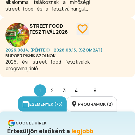
alkalommal találkoznak a minőségi
street food és a fesztiválhangulat
rajongói a szolnoki Tiszaliget árnyas
fái között. A háromnapos
STREET FOOD
rendezvényen a legjobb kézműves
FESZTIVÁL 2026
burgerek, frissítő italok mellett
interaktív programok teszik
felejthetetlenné az élményt.
2026.08.14. (PÉNTEK) - 2026.08.15. (SZOMBAT)
BURGER PIKNIK SZOLNOK
2026. évi street food fesztiválok
programajánló.
1
2
3
4
...
8
ESEMÉNYEK (73)
PROGRAMOK (2)
GOOGLE HÍREK
Értesüljön elsőként a
legjobb