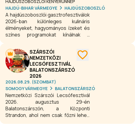
HAJDÚSZOBOSZLÓI KENYÉRÜNNEP
HAJDÚ-BIHAR VÁRMEGYE
HAJDÚSZOBOSZLÓ
A hajdúszoboszlói gasztrofesztiválok
2026-ban különleges kulináris
élményeket, hagyományos ízeket és
színes programokat kínálnak a
látogatóknak. A város rendezvényein
a minőségi borok, helyi és magyaros
SZÁRSZÓI
ételek, kézműves finomságok,
NEMZETKÖZI
valamint családi és kulturális
LECSÓFESZTIVÁL
programok találkoznak, így minden
BALATONSZÁRSZÓ
korosztály számára tartalmas
2026
kikapcsolódást nyújtanak. Fedezze fel
2026.08.29. (SZOMBAT)
Hajdúszoboszló gasztronómiai
SOMOGY VÁRMEGYE
BALATONSZÁRSZÓ
fesztiváljait, ahol a jó hangulat, az ízek
Nemzetközi Szárszói Lecsófesztivál
és a közösségi élmények
2026. augusztus 29-én
felejthetetlen nyári és őszi programot
Balatonszárszón, a Központi
teremtenek!
Strandon, ahol nem csak főzni lehet,
hanem azokat az érdeklődőket is
várják, akik csak nézelődni, kóstolni