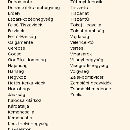
Dunamente
Tétényi-fennsík
Dunántúli-középhegység
Tisza-tó
Erdély
Tiszahát
Északi-középhegység
Tiszántúl
Felső-Tiszavidék
Tokaj-Hegyalja
Felvidék
Tolnai-dombság
Fertő-Hanság
Vajdaság
Galgamente
Velencei-tó
Gerecse
Vértes
Göcsej
Viharsarok
Gödöllői-dombság
Villányi-hegység
Hajdúság
Visegrádi-hegység
Hanság
Völgység
Hegyköz
Zalai-dombvidék
Hetés-Kerka-vidék
Zempléni-hegyvidék
Hortobágy
Zsámbéki-medence
Jászság
Zselic
Kalocsai-Sárköz
Kárpátalja
Kemenesalja
Kemeneshát
Keszthelyi-hegység
Kis-Balaton