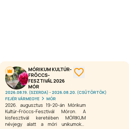
vagy szórakozni szeretnének.
MÓRIKUM KULTÚR-
FRÖCCS-
FESZTIVÁL 2026
MÓR
2026.08.19. (SZERDA) - 2026.08.20. (CSÜTÖRTÖK)
FEJÉR VÁRMEGYE
MÓR
2026. augusztus 19-20-án Mórikum
Kultúr-Fröccs-Fesztivál Móron. A
kisfesztivál keretében MÓRIKUM
névjegy alatt a móri unikumokat