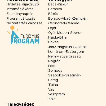
Hirdetési díjak 2026
Bács-Kiskun
Információkérés
Baranya
Eseménynaptár
Békés
Programváltozás
Borsod-Abaúj-Zemplén
Nyitvatartás változás
Csongrád-Csanád
Fejér
Győr-Moson-Sopron
Hajdú-Bihar
Heves
Jász-Nagykun-Szolnok
Komárom-Esztergom
Nem Magyarország
Nógrád
Pest
Somogy
Szabolcs-Szatmár-
Bereg
Tolna
Vas
Veszprém
Zala
Tájegységek