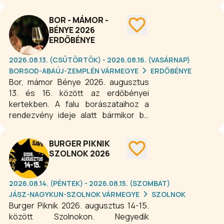
gyűjtjük össze és ismertetjük meg
látogatóinkkal. Városunk
BOR - MÁMOR -
legemblematikusabb helyén, a
BÉNYE 2026
gyönyörű Lamberg-kastélyban és
ERDŐBÉNYE
csodálatos akusztikával bíró udvarán
az érdeklődők találkozhatnak a móri
2026.08.13. (CSÜTÖRTÖK) - 2026.08.16. (VASÁRNAP)
kultúra színfoltjaival. Mindezt nemzeti
BORSOD-ABAÚJ-ZEMPLÉN VÁRMEGYE
ERDŐBÉNYE
ünnepünk programjai, valamint
Bor, mámor Bénye 2026. augusztus
színházi események, koncertek
13. és 16. között az erdőbényei
gazdagítják.
kertekben. A falu borászataihoz a
rendezvény ideje alatt bármikor be
lehet ülni egy-két pohár borra vagy az
impozáns gasztro kiállítók által kínált
BURGER PIKNIK
finom falatokra. Emellett számos
SZOLNOK 2026
különleges borkóstoló, irodalmi estek,
zenei- és gyerekprogramok,
esténként pedig koncertek várják a
2026.08.14. (PÉNTEK) - 2026.08.15. (SZOMBAT)
látogatókat Tokaj-Hegyalja békés,
JÁSZ-NAGYKUN-SZOLNOK VÁRMEGYE
SZOLNOK
mesebeli falujában.
Burger Piknik 2026. augusztus 14-15.
között Szolnokon. Negyedik