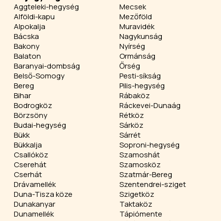
Aggteleki-hegység
Mecsek
Alföldi-kapu
Mezőföld
Alpokalja
Muravidék
Bácska
Nagykunság
Bakony
Nyírség
Balaton
Ormánság
Baranyai-dombság
Őrség
Belső-Somogy
Pesti-síkság
Bereg
Pilis-hegység
Bihar
Rábaköz
Bodrogköz
Ráckevei-Dunaág
Börzsöny
Rétköz
Budai-hegység
Sárköz
Bükk
Sárrét
Bükkalja
Soproni-hegység
Csallóköz
Szamoshát
Cserehát
Szamosköz
Cserhát
Szatmár-Bereg
Drávamellék
Szentendrei-sziget
Duna-Tisza köze
Szigetköz
Dunakanyar
Taktaköz
Dunamellék
Tápiómente