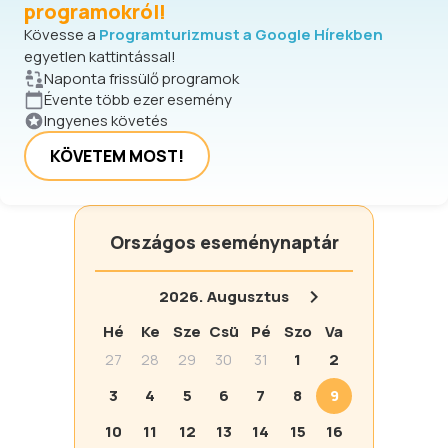
programokról!
Kövesse a
Programturizmust a Google Hírekben
egyetlen kattintással!
Naponta frissülő programok
Évente több ezer esemény
Ingyenes követés
KÖVETEM MOST!
Országos eseménynaptár
2026.
Augusztus
Hé
Ke
Sze
Csü
Pé
Szo
Va
27
28
29
30
31
1
2
3
4
5
6
7
8
9
10
11
12
13
14
15
16