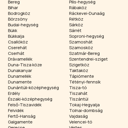
Bereg
Pilis-hegység
Bihar
Rábaköz
Bodrogköz
Ráckevei-Dunaág
Börzsöny
Rétköz
Budai-hegység
Sárköz
Bükk
Sárrét
Bükkalja
Soproni-hegység
Csallóköz
Szamoshát
Cserehát
Szamosköz
Cserhát
Szatmár-Bereg
Drávamellék
Szentendrei-sziget
Duna-Tisza köze
Szigetköz
Dunakanyar
Taktaköz
Dunamellék
Tápiómente
Dunamente
Tétényi-fennsík
Dunántúli-középhegység
Tisza-tó
Erdély
Tiszahát
Északi-középhegység
Tiszántúl
Felső-Tiszavidék
Tokaj-Hegyalja
Felvidék
Tolnai-dombság
Fertő-Hanság
Vajdaság
Galgamente
Velencei-tó
Gerecse
Vértes