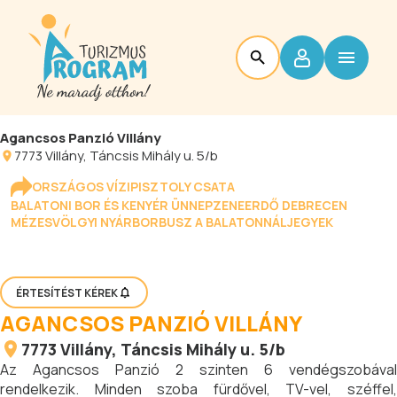
Agancsos Panzió Villány
7773
Villány
, Táncsis Mihály u. 5/b
ORSZÁGOS VÍZIPISZTOLY CSATA
BALATONI BOR ÉS KENYÉR ÜNNEP
ZENEERDŐ DEBRECEN
MÉZESVÖLGYI NYÁR
BORBUSZ A BALATONNÁL
JEGYEK
ÉRTESÍTÉST KÉREK
AGANCSOS PANZIÓ VILLÁNY
7773
Villány
, Táncsis Mihály u. 5/b
Az Agancsos Panzió 2 szinten 6 vendégszobával
rendelkezik. Minden szoba fürdővel, TV-vel, széffel,