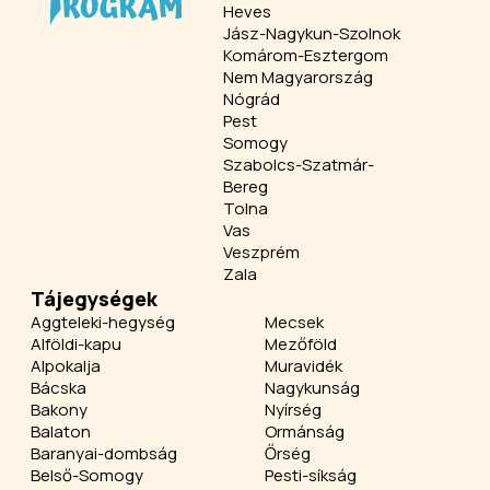
Heves
Jász-Nagykun-Szolnok
Komárom-Esztergom
Nem Magyarország
Nógrád
Pest
Somogy
Szabolcs-Szatmár-
Bereg
Tolna
Vas
Veszprém
Zala
Tájegységek
Aggteleki-hegység
Mecsek
Alföldi-kapu
Mezőföld
Alpokalja
Muravidék
Bácska
Nagykunság
Bakony
Nyírség
Balaton
Ormánság
Baranyai-dombság
Őrség
Belső-Somogy
Pesti-síkság