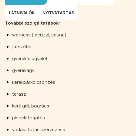
LÁTNIVALÓK
NYITVATARTÁS
További szolgáltatások:
wellness (jacuzzi, sauna)
játszótér
gyerekfelügyelet
gyerekágy
kerékpárkölcsönzés
terasz
kerti grill, bogrács
pincelátogatás
vadásztatás szervezése