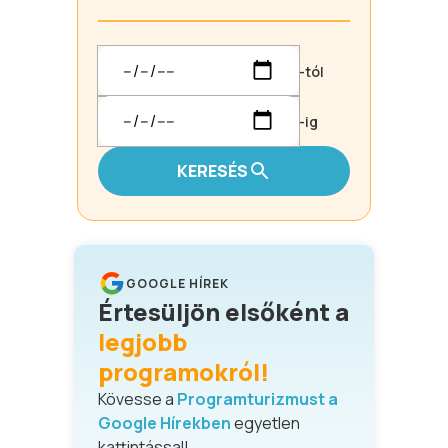
-tól
-ig
KERESÉS
GOOGLE HÍREK
Értesüljön elsőként a
legjobb
programokról!
Kövesse a
Programturizmust a
Google Hírekben
egyetlen
kattintással!