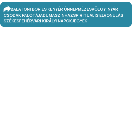
BALATONI BOR ÉS KENYÉR ÜNNEP
MÉZESVÖLGYI NYÁR
CSODÁK PALOTÁJA
DUMASZÍNHÁZ
SPIRITUÁLIS ELVONULÁS
SZÉKESFEHÉRVÁRI KIRÁLYI NAPOK
JEGYEK