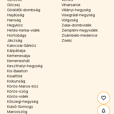
Göcsej
Viharsarok
Gödöllői-dombság
Villányi-hegység
Hajdúság
Visegrádi-hegység
Hanság
Völgység
Hegyköz
Zalai-dombvidék
Hetés-Kerka-vidék
Zempléni-hegyvidék
Hortobágy
Zsámbéki-medence
Jászság
Zselic
Kalocsai-Sárköz
Kárpátalja
Kemenesalja
Kemeneshát
Keszthelyi-hegység
Kis-Balaton
Kisalföld
Kiskunság
Körös-Maros-köz
Körös-szög
Körös-vidék
Kőszegi-hegység
Külső-Somogy
Marosszög