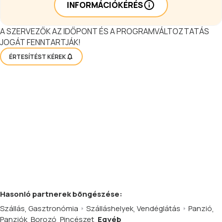
INFORMÁCIÓKÉRÉS
A SZERVEZŐK AZ IDŐPONT ÉS A PROGRAMVÁLTOZTATÁS
JOGÁT FENNTARTJÁK!
ÉRTESÍTÉST KÉREK
Hasonló
partnerek
böngészése:
Szállás
,
Gasztronómia
Szálláshelyek
,
Vendéglátás
Panzió
,
Panziók
,
Borozó
,
Pincészet
,
Egyéb