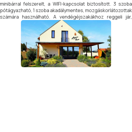
minibárral felszerelt, a WIFI-kapcsolat biztosított. 3 szoba
pótágyazható, 1 szoba akadálymentes, mozgáskorlátozottak
számára használható. A vendégéjszakákhoz reggeli jár,
vacsora és borkóstoló igény szerint rendelhető.