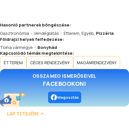
Hasonló
partnerek
böngészése:
Gasztronómia
Vendéglátás
Étterem
,
Egyéb
,
Pizzéria
Földrajzi helyek felfedezése:
Tolna vármegye
Bonyhád
Kapcsolódó témák megtekintése:
ÉTTEREM
CÉGES RENDEZVÉNY
MAGÁNRENDEZVÉNY
OSSZA MEG ISMERŐSEIVEL
FACEBOOKON!
Megosztás
LAP TETEJÉRE