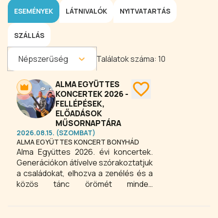
ESEMÉNYEK
LÁTNIVALÓK
NYITVATARTÁS
SZÁLLÁS
Népszerűség
Találatok száma:
10
ALMA EGYÜTTES
KONCERTEK 2026 -
FELLÉPÉSEK,
ELŐADÁSOK
MŰSORNAPTÁRA
2026.08.15. (SZOMBAT)
ALMA EGYÜTTES KONCERT BONYHÁD
Alma Együttes 2026. évi koncertek.
Generációkon átívelve szórakoztatjuk
a családokat, elhozva a zenélés és a
közös tánc örömét minden
korosztálynak!