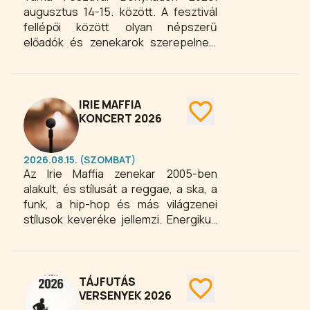
augusztus 14-15. között. A fesztivál
fellépői között olyan népszerű
előadók és zenekarok szerepelnek,
mint Lengyel Johanna, László Evelin,
Titán, Máklikőr, Irie Maffia, Vad Fruttik,
New Generation, DJ Dominique és DJ
Regán Lili. A családokat az Alma
IRIE MAFFIA
Együttes koncertje, a közönséget
KONCERT 2026
pedig egész napos fesztiválhangulat,
zenei programok és közösségi
2026.08.15. (SZOMBAT)
élmények várják Bonyhádon.
Az Irie Maffia zenekar 2005-ben
Szeretettel várunk mindenkit!
alakult, és stílusát a reggae, a ska, a
funk, a hip-hop és más világzenei
stílusok keveréke jellemzi. Energikus
élő fellépéseiről és karakteres
hangzásáról ismert. Az együttes
zenéjében sokszínűség és pozitív
üzenetek jelennek meg, és gyakran
TÁJFUTÁS
társadalmi és politikai témákat is
VERSENYEK 2026