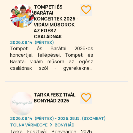
Európa egyik legjelentősebb
TOMPETI ÉS
hagyományőrző rendezvénye. Három
BARÁTAI
KONCERTEK 2026 -
napon át színes folklórműsorok,
VIDÁM MŰSOROK
népzenei koncertek,
AZ EGÉSZ
néptáncbemutatók, kiállítások,
CSALÁDNAK
kézműves foglalkozások,
2026.08.14. (PÉNTEK)
gasztronómiai élmények és a
Tompeti és Barátai 2026-os
hagyományos Székelybál várja az
koncertjei, fellépései. Tompeti és
érdeklődőket.
Barátai vidám műsora az egész
családnak szól - gyerekeknek,
felnőtteknek, gyerekes felnőtteknek
és felnőttes gyerekeknek - egyszóval
mindenkinek, aki szívesen
bepillantana Tompeti varázslatos
TARKA FESZTIVÁL
világába, és szeretne egy órácskára
BONYHÁD 2026
újra gyerek lenni.
2026.08.14. (PÉNTEK) - 2026.08.15. (SZOMBAT)
TOLNA VÁRMEGYE
BONYHÁD
Tarka Fesztivál Bonyhádon 2026.