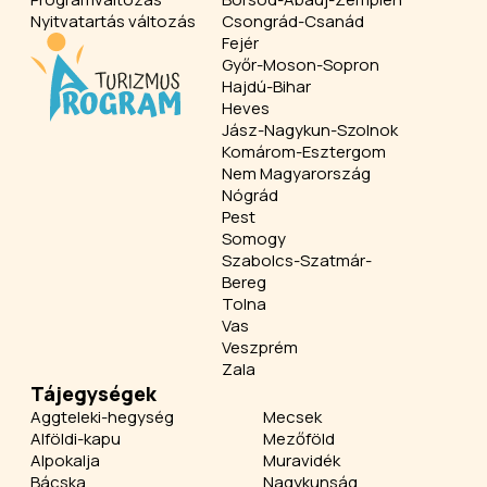
Nyitvatartás változás
Csongrád-Csanád
Fejér
Győr-Moson-Sopron
Hajdú-Bihar
Heves
Jász-Nagykun-Szolnok
Komárom-Esztergom
Nem Magyarország
Nógrád
Pest
Somogy
Szabolcs-Szatmár-
Bereg
Tolna
Vas
Veszprém
Zala
Tájegységek
Aggteleki-hegység
Mecsek
Alföldi-kapu
Mezőföld
Alpokalja
Muravidék
Bácska
Nagykunság