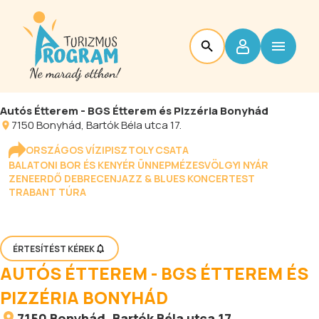
Autós Étterem - BGS Étterem és Pizzéria Bonyhád
7150
Bonyhád
, Bartók Béla utca 17.
ORSZÁGOS VÍZIPISZTOLY CSATA
BALATONI BOR ÉS KENYÉR ÜNNEP
MÉZESVÖLGYI NYÁR
ZENEERDŐ DEBRECEN
JAZZ & BLUES KONCERTEST
TRABANT TÚRA
ÉRTESÍTÉST KÉREK
AUTÓS ÉTTEREM - BGS ÉTTEREM ÉS
PIZZÉRIA BONYHÁD
7150
Bonyhád
, Bartók Béla utca 17.