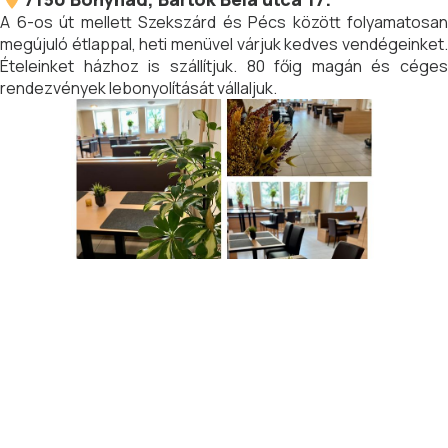
A 6-os út mellett Szekszárd és Pécs között folyamatosan
megújuló étlappal, heti menüvel várjuk kedves vendégeinket.
Ételeinket házhoz is szállítjuk. 80 főig magán és céges
rendezvények lebonyolítását vállaljuk.