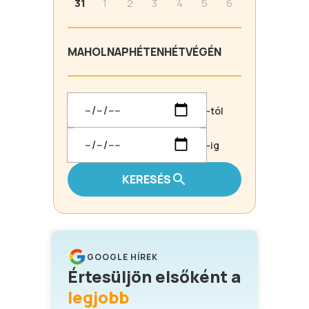
31
1
2
3
4
5
6
MA
HOLNAP
HÉTEN
HÉTVÉGÉN
-tól
-ig
KERESÉS
GOOGLE HÍREK
Értesüljön elsőként a
legjobb