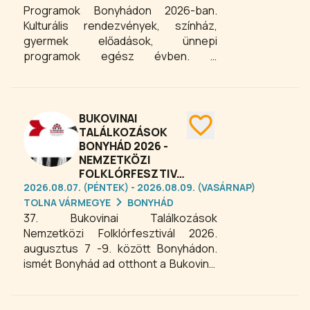
Programok Bonyhádon 2026-ban.
Kulturális rendezvények, színház,
gyermek előadások, ünnepi
programok egész évben. A
településen népszerű a helyi fürdő és
a termelői vásár is a helyiek és az ide
kirándulók, érdeklődők körében.
BUKOVINAI
TALÁLKOZÁSOK
BONYHÁD 2026 -
NEMZETKÖZI
FOLKLÓRFESZTIVÁL
2026.08.07. (PÉNTEK) - 2026.08.09. (VASÁRNAP)
TOLNA VÁRMEGYE
BONYHÁD
37. Bukovinai Találkozások
Nemzetközi Folklórfesztivál 2026.
augusztus 7 -9. között Bonyhádon.
ismét Bonyhád ad otthont a Bukovinai
Találkozások Nemzetközi
Folklórfesztiválnak, amely évtizedek
óta a Kárpát-medence és Közép-