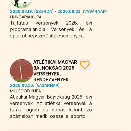
feldolgoznak szövegeikben.
2026.08.19. (SZERDA) - 2026.08.23. (VASÁRNAP)
HUNGÁRIA KUPA
Tájfutás versenyek 2026. évi
programajánlója. Versenyek és a
sportot népszerűsítő események.
ATLÉTIKAI MAGYAR
BAJNOKSÁG 2026 -
VERSENYEK,
RENDEZVÉNYEK
2026.08.23. (VASÁRNAP)
MILLFOOD KUPA
Atlétikai Magyar Bajnokság 2026. évi
versenyek. Az atlétikai versenyek a
futás, ugrás és dobás különböző
számaiban mérik össze a sportolók
gyorsaságát, erejét és
állóképességét. Ajánló.