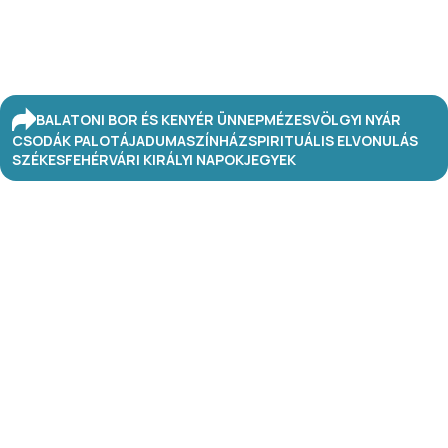
BALATONI BOR ÉS KENYÉR ÜNNEP
MÉZESVÖLGYI NYÁR
CSODÁK PALOTÁJA
DUMASZÍNHÁZ
SPIRITUÁLIS ELVONULÁS
SZÉKESFEHÉRVÁRI KIRÁLYI NAPOK
JEGYEK