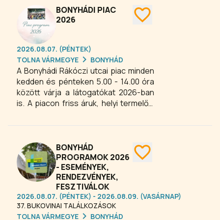
BONYHÁDI PIAC
2026
2026.08.07. (PÉNTEK)
TOLNA VÁRMEGYE
BONYHÁD
A Bonyhádi Rákóczi utcai piac minden
kedden és pénteken 5.00 - 14.00 óra
között várja a látogatókat 2026-ban
is. A piacon friss áruk, helyi termelők,
ismerős arcok és igazi vásári hangulat
fogadja az érdeklődőket. Ideális hely a
heti bevásárláshoz, egy jó
beszélgetéshez. Gyere el, vásárolj,
BONYHÁD
találkozz a helyi árusokkal, és élvezd a
PROGRAMOK 2026
- ESEMÉNYEK,
piac megszokott, barátságos
RENDEZVÉNYEK,
hangulatát!
FESZTIVÁLOK
2026.08.07. (PÉNTEK) - 2026.08.09. (VASÁRNAP)
37. BUKOVINAI TALÁLKOZÁSOK
TOLNA VÁRMEGYE
BONYHÁD