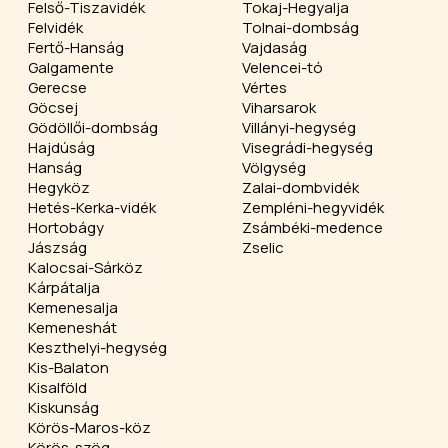
Felső-Tiszavidék
Tokaj-Hegyalja
Felvidék
Tolnai-dombság
Fertő-Hanság
Vajdaság
Galgamente
Velencei-tó
Gerecse
Vértes
Göcsej
Viharsarok
Gödöllői-dombság
Villányi-hegység
Hajdúság
Visegrádi-hegység
Hanság
Völgység
Hegyköz
Zalai-dombvidék
Hetés-Kerka-vidék
Zempléni-hegyvidék
Hortobágy
Zsámbéki-medence
Jászság
Zselic
Kalocsai-Sárköz
Kárpátalja
Kemenesalja
Kemeneshát
Keszthelyi-hegység
Kis-Balaton
Kisalföld
Kiskunság
Körös-Maros-köz
Körös-szög