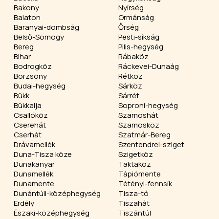
Bakony
Nyírség
Balaton
Ormánság
Baranyai-dombság
Őrség
Belső-Somogy
Pesti-síkság
Bereg
Pilis-hegység
Bihar
Rábaköz
Bodrogköz
Ráckevei-Dunaág
Börzsöny
Rétköz
Budai-hegység
Sárköz
Bükk
Sárrét
Bükkalja
Soproni-hegység
Csallóköz
Szamoshát
Cserehát
Szamosköz
Cserhát
Szatmár-Bereg
Drávamellék
Szentendrei-sziget
Duna-Tisza köze
Szigetköz
Dunakanyar
Taktaköz
Dunamellék
Tápiómente
Dunamente
Tétényi-fennsík
Dunántúli-középhegység
Tisza-tó
Erdély
Tiszahát
Északi-középhegység
Tiszántúl