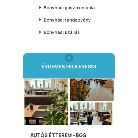
Bonyhádi
gasztronómia
Bonyhádi
rendezvény
Bonyhádi
szállás
ÉRDEMES FELKERESNI
AUTÓS ÉTTEREM - BGS