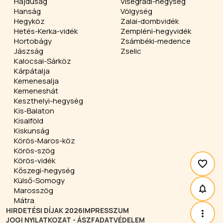
Hajdúság
Visegrádi-hegység
Hanság
Völgység
Hegyköz
Zalai-dombvidék
Hetés-Kerka-vidék
Zempléni-hegyvidék
Hortobágy
Zsámbéki-medence
Jászság
Zselic
Kalocsai-Sárköz
Kárpátalja
Kemenesalja
Kemeneshát
Keszthelyi-hegység
Kis-Balaton
Kisalföld
Kiskunság
Körös-Maros-köz
Körös-szög
Körös-vidék
Kőszegi-hegység
Külső-Somogy
Marosszög
Mátra
HIRDETÉSI DÍJAK 2026
IMPRESSZUM
JOGI NYILATKOZAT - ÁSZF
ADATVÉDELEM