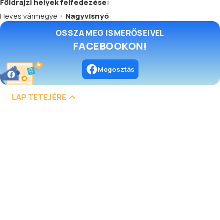
Földrajzi helyek felfedezése:
Heves vármegye
Nagyvisnyó
OSSZA MEG ISMERŐSEIVEL
FACEBOOKON!
Megosztás
LAP TETEJÉRE