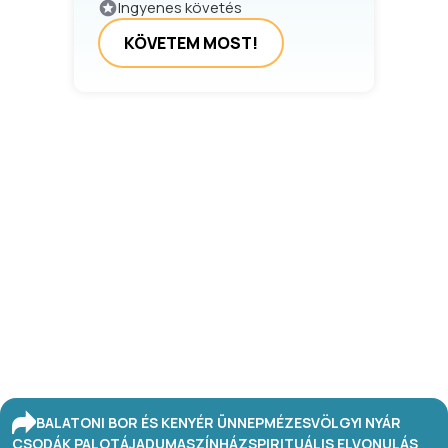
Ingyenes követés
KÖVETEM MOST!
BALATONI BOR ÉS KENYÉR ÜNNEP
MÉZESVÖLGYI NYÁR
CSODÁK PALOTÁJA
DUMASZÍNHÁZ
SPIRITUÁLIS ELVONULÁS