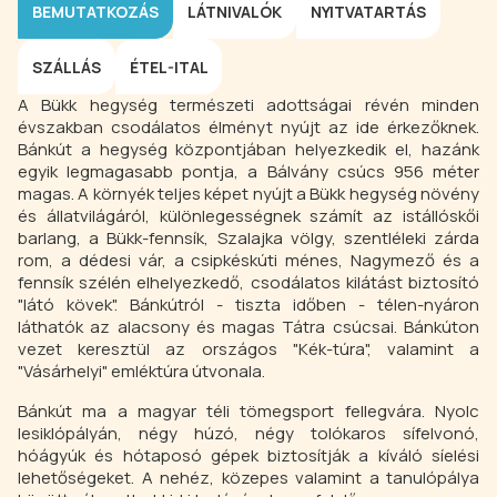
BEMUTATKOZÁS
LÁTNIVALÓK
NYITVATARTÁS
SZÁLLÁS
ÉTEL-ITAL
A Bükk hegység természeti adottságai révén minden
évszakban csodálatos élményt nyújt az ide érkezőknek.
Bánkút a hegység központjában helyezkedik el, hazánk
egyik legmagasabb pontja, a Bálvány csúcs 956 méter
magas. A környék teljes képet nyújt a Bükk hegység növény
és állatvilágáról, különlegességnek számít az istállóskői
barlang, a Bükk-fennsík, Szalajka völgy, szentléleki zárda
rom, a dédesi vár, a csipkéskúti ménes, Nagymező és a
fennsík szélén elhelyezkedő, csodálatos kilátást biztosító
"látó kövek". Bánkútról - tiszta időben - télen-nyáron
láthatók az alacsony és magas Tátra csúcsai. Bánkúton
vezet keresztül az országos "Kék-túra", valamint a
"Vásárhelyi" emléktúra útvonala.
Bánkút ma a magyar téli tömegsport fellegvára. Nyolc
lesiklópályán, négy húzó, négy tolókaros sífelvonó,
hóágyúk és hótaposó gépek biztosítják a kíváló síelési
lehetőségeket. A nehéz, közepes valamint a tanulópálya