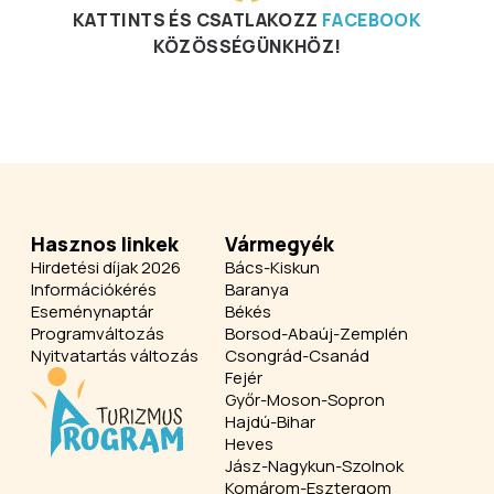
KATTINTS ÉS CSATLAKOZZ
FACEBOOK
KÖZÖSSÉGÜNKHÖZ!
Hasznos linkek
Vármegyék
Hirdetési díjak 2026
Bács-Kiskun
Információkérés
Baranya
Eseménynaptár
Békés
Programváltozás
Borsod-Abaúj-Zemplén
Nyitvatartás változás
Csongrád-Csanád
Fejér
Győr-Moson-Sopron
Hajdú-Bihar
Heves
Jász-Nagykun-Szolnok
Komárom-Esztergom