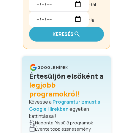
-tól
-ig
KERESÉS
GOOGLE HÍREK
Értesüljön elsőként a
legjobb
programokról!
Kövesse a
Programturizmust a
Google Hírekben
egyetlen
kattintással!
Naponta frissülő programok
Évente több ezer esemény