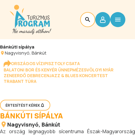
Bánkúti sípálya
Nagyvisnyó
, Bánkút
ORSZÁGOS VÍZIPISZTOLY CSATA
BALATONI BOR ÉS KENYÉR ÜNNEP
MÉZESVÖLGYI NYÁR
ZENEERDŐ DEBRECEN
JAZZ & BLUES KONCERTEST
TRABANT TÚRA
ÉRTESÍTÉST KÉREK
BÁNKÚTI SÍPÁLYA
Nagyvisnyó
, Bánkút
Az ország legnagyobb sícentruma Észak-Magyarország