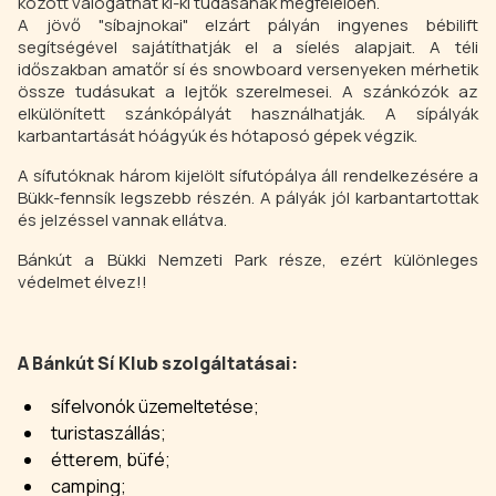
között válogathat ki-ki tudásának megfelelően.
A jövő "síbajnokai" elzárt pályán ingyenes bébilift
segítségével sajátíthatják el a síelés alapjait. A téli
időszakban amatőr sí és snowboard versenyeken mérhetik
össze tudásukat a lejtők szerelmesei. A szánkózók az
elkülönített szánkópályát használhatják. A sípályák
karbantartását hóágyúk és hótaposó gépek végzik.
A sífutóknak három kijelölt sífutópálya áll rendelkezésére a
Bükk-fennsík legszebb részén. A pályák jól karbantartottak
és jelzéssel vannak ellátva.
Bánkút a Bükki Nemzeti Park része, ezért különleges
védelmet élvez!!
A Bánkút Sí Klub szolgáltatásai:
sífelvonók üzemeltetése;
turistaszállás;
étterem, büfé;
camping;