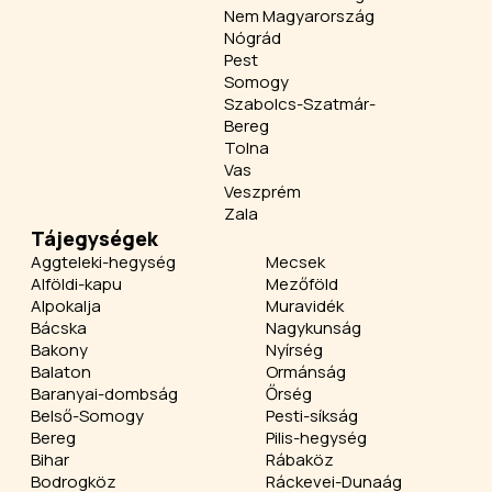
Nem Magyarország
Nógrád
Pest
Somogy
Szabolcs-Szatmár-
Bereg
Tolna
Vas
Veszprém
Zala
Tájegységek
Aggteleki-hegység
Mecsek
Alföldi-kapu
Mezőföld
Alpokalja
Muravidék
Bácska
Nagykunság
Bakony
Nyírség
Balaton
Ormánság
Baranyai-dombság
Őrség
Belső-Somogy
Pesti-síkság
Bereg
Pilis-hegység
Bihar
Rábaköz
Bodrogköz
Ráckevei-Dunaág