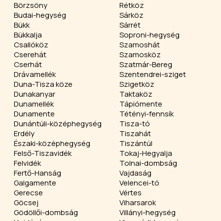
Börzsöny
Rétköz
Budai-hegység
Sárköz
Bükk
Sárrét
Bükkalja
Soproni-hegység
Csallóköz
Szamoshát
Cserehát
Szamosköz
Cserhát
Szatmár-Bereg
Drávamellék
Szentendrei-sziget
Duna-Tisza köze
Szigetköz
Dunakanyar
Taktaköz
Dunamellék
Tápiómente
Dunamente
Tétényi-fennsík
Dunántúli-középhegység
Tisza-tó
Erdély
Tiszahát
Északi-középhegység
Tiszántúl
Felső-Tiszavidék
Tokaj-Hegyalja
Felvidék
Tolnai-dombság
Fertő-Hanság
Vajdaság
Galgamente
Velencei-tó
Gerecse
Vértes
Göcsej
Viharsarok
Gödöllői-dombság
Villányi-hegység