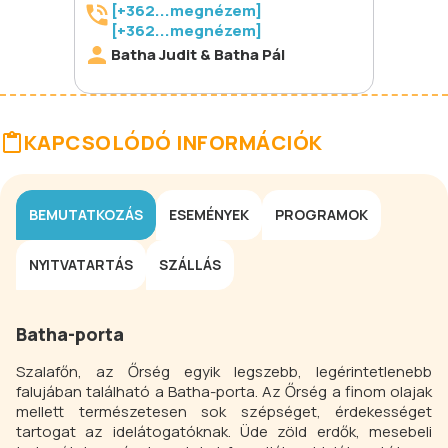
[+362...megnézem]
[+362...megnézem]
Batha Judit & Batha Pál
KAPCSOLÓDÓ INFORMÁCIÓK
BEMUTATKOZÁS
ESEMÉNYEK
PROGRAMOK
NYITVATARTÁS
SZÁLLÁS
Batha-porta
Szalafőn, az Őrség egyik legszebb, legérintetlenebb
falujában található a Batha-porta. Az Őrség a finom olajak
mellett természetesen sok szépséget, érdekességet
tartogat az idelátogatóknak. Üde zöld erdők, mesebeli