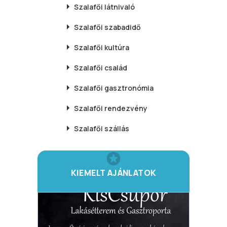
Szalafői
látnivaló
Szalafői
szabadidő
Szalafői
kultúra
Szalafői
család
Szalafői
gasztronómia
Szalafői
rendezvény
Szalafői
szállás
KIEMELT AJÁNLATOK