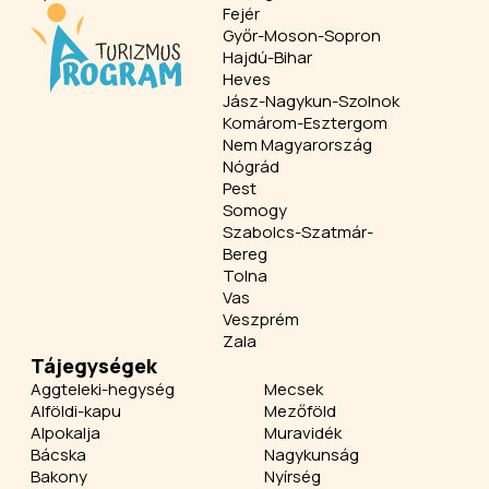
Fejér
Győr-Moson-Sopron
Hajdú-Bihar
Heves
Jász-Nagykun-Szolnok
Komárom-Esztergom
Nem Magyarország
Nógrád
Pest
Somogy
Szabolcs-Szatmár-
Bereg
Tolna
Vas
Veszprém
Zala
Tájegységek
Aggteleki-hegység
Mecsek
Alföldi-kapu
Mezőföld
Alpokalja
Muravidék
Bácska
Nagykunság
Bakony
Nyírség