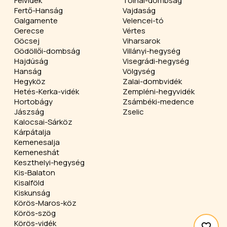
Felvidék
Tolnai-dombság
Fertő-Hanság
Vajdaság
Galgamente
Velencei-tó
Gerecse
Vértes
Göcsej
Viharsarok
Gödöllői-dombság
Villányi-hegység
Hajdúság
Visegrádi-hegység
Hanság
Völgység
Hegyköz
Zalai-dombvidék
Hetés-Kerka-vidék
Zempléni-hegyvidék
Hortobágy
Zsámbéki-medence
Jászság
Zselic
Kalocsai-Sárköz
Kárpátalja
Kemenesalja
Kemeneshát
Keszthelyi-hegység
Kis-Balaton
Kisalföld
Kiskunság
Körös-Maros-köz
Körös-szög
Körös-vidék