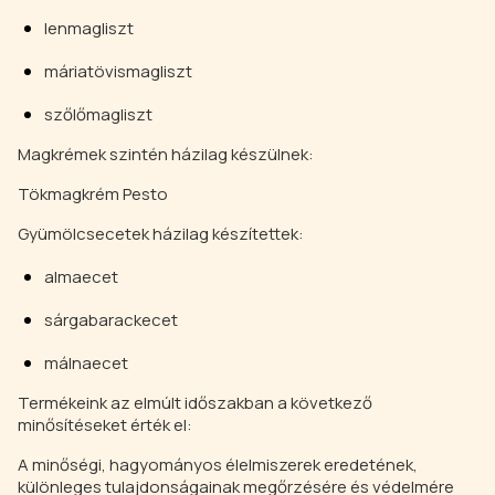
lenmagliszt
máriatövismagliszt
szőlőmagliszt
Magkrémek szintén házilag készülnek:
Tökmagkrém Pesto
Gyümölcsecetek házilag készítettek:
almaecet
sárgabarackecet
málnaecet
Termékeink az elmúlt időszakban a következő
minősítéseket érték el:
A minőségi, hagyományos élelmiszerek eredetének,
különleges tulajdonságainak megőrzésére és védelmére