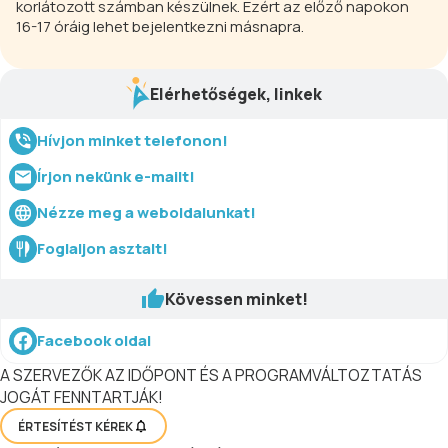
korlátozott számban készülnek. Ezért az előző napokon
16-17 óráig lehet bejelentkezni másnapra.
Elérhetőségek, linkek
Hívjon minket telefonon!
Írjon nekünk e-mailt!
Nézze meg a weboldalunkat!
Foglaljon asztalt!
Kövessen minket!
Facebook oldal
A SZERVEZŐK AZ IDŐPONT ÉS A PROGRAMVÁLTOZTATÁS
JOGÁT FENNTARTJÁK!
ÉRTESÍTÉST KÉREK