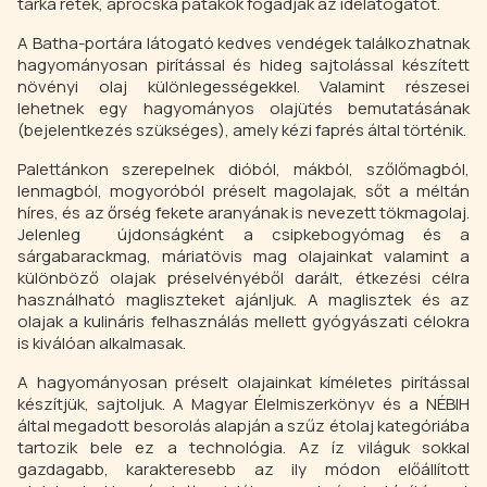
tarka rétek, aprócska patakok fogadják az idelátogatót.
A Batha-portára látogató kedves vendégek találkozhatnak
hagyományosan pirítással és hideg sajtolással készített
növényi olaj különlegességekkel. Valamint részesei
lehetnek egy hagyományos olajütés bemutatásának
(bejelentkezés szükséges), amely kézi faprés által történik.
Palettánkon szerepelnek dióból, mákból, szőlőmagból,
lenmagból, mogyoróból préselt magolajak, sőt a méltán
híres, és az őrség fekete aranyának is nevezett tökmagolaj.
Jelenleg újdonságként a csipkebogyómag és a
sárgabarackmag, máriatövis mag olajainkat valamint a
különböző olajak préselvényéből darált, étkezési célra
használható magliszteket ajánljuk. A maglisztek és az
olajak a kulináris felhasználás mellett gyógyászati célokra
is kiválóan alkalmasak.
A hagyományosan préselt olajainkat kíméletes pirítással
készítjük, sajtoljuk. A Magyar Élelmiszerkönyv és a NÉBIH
által megadott besorolás alapján a szűz étolaj kategóriába
tartozik bele ez a technológia. Az íz világuk sokkal
gazdagabb, karakteresebb az ily módon előállított