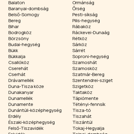
Balaton
Ormánság
Baranyai-dombság
Őrség
Belső-Somogy
Pesti-síkság
Bereg
Pilis-hegység
Bihar
Rábaköz
Bodrogköz
Ráckevei-Dunaág
Börzsöny
Rétköz
Budai-hegység
Sárköz
Bükk
Sárrét
Bükkalja
Soproni-hegység
Csallóköz
Szamoshát
Cserehát
Szamosköz
Cserhát
Szatmár-Bereg
Drávamellék
Szentendrei-sziget
Duna-Tisza köze
Szigetköz
Dunakanyar
Taktaköz
Dunamellék
Tápiómente
Dunamente
Tétényi-fennsík
Dunántúli-középhegység
Tisza-tó
Erdély
Tiszahát
Északi-középhegység
Tiszántúl
Felső-Tiszavidék
Tokaj-Hegyalja