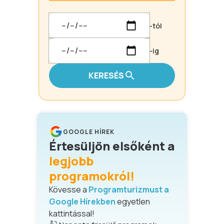
-tól
-ig
KERESÉS
GOOGLE HÍREK
Értesüljön elsőként a
legjobb
programokról!
Kövesse a
Programturizmust a
Google Hírekben
egyetlen
kattintással!