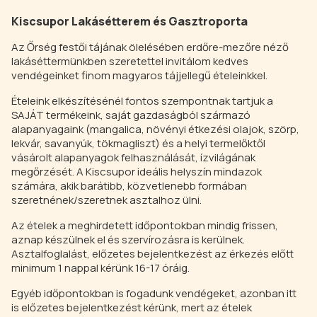
Kiscsupor Lakásétterem és Gasztroporta
Az Őrség festői tájának ölelésében erdőre-mezőre néző
lakáséttermünkben szeretettel invitálom kedves
vendégeinket finom magyaros tájjellegű ételeinkkel.
Ételeink elkészítésénél fontos szempontnak tartjuk a
SAJÁT termékeink, saját gazdaságból származó
alapanyagaink (mangalica, növényi étkezési olajok, szörp,
lekvár, savanyúk, tökmagliszt) és a helyi termelőktől
vásárolt alapanyagok felhasználását, ízvilágának
megőrzését. A Kiscsupor ideális helyszín mindazok
számára, akik barátibb, közvetlenebb formában
szeretnének/szeretnek asztalhoz ülni.
Az ételek a meghirdetett időpontokban mindig frissen,
aznap készülnek el és szervírozásra is kerülnek.
Asztalfoglalást, előzetes bejelentkezést az érkezés előtt
minimum 1 nappal kérünk 16-17 óráig.
Egyéb időpontokban is fogadunk vendégeket, azonban itt
is előzetes bejelentkezést kérünk, mert az ételek