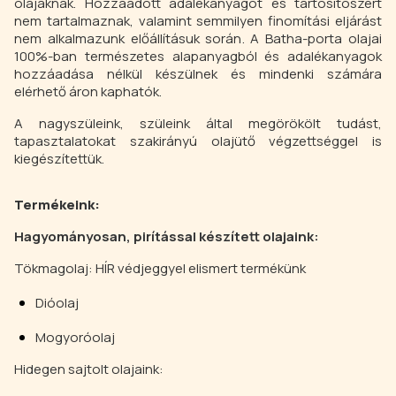
olajaknak. Hozzáadott adalékanyagot és tartósítószert
nem tartalmaznak, valamint semmilyen finomítási eljárást
nem alkalmazunk előállításuk során. A Batha-porta olajai
100%-ban természetes alapanyagból és adalékanyagok
hozzáadása nélkül készülnek és mindenki számára
elérhető áron kaphatók.
A nagyszüleink, szüleink által megörökölt tudást,
tapasztalatokat szakirányú olajütő végzettséggel is
kiegészítettük.
Termékeink:
Hagyományosan, pirítással készített olajaink:
Tökmagolaj: HÍR védjeggyel elismert termékünk
Dióolaj
Mogyoróolaj
Hidegen sajtolt olajaink: