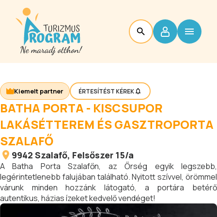
Kiemelt partner
ÉRTESÍTÉST KÉREK
BATHA PORTA - KISCSUPOR
LAKÁSÉTTEREM ÉS GASZTROPORTA
SZALAFŐ
9942
Szalafő
, Felsőszer 15/a
A Batha Porta Szalafőn, az Őrség egyik legszebb,
legérintetlenebb falujában található. Nyitott szívvel, örömmel
várunk minden hozzánk látogató, a portára betérő
autentikus, házias ízeket kedvelő vendéget!