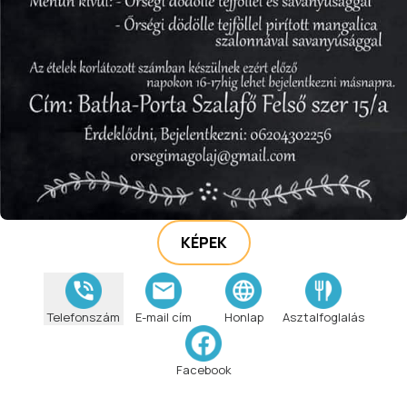
KÉPEK
Telefonszám
E-mail cím
Honlap
Asztalfoglalás
Facebook