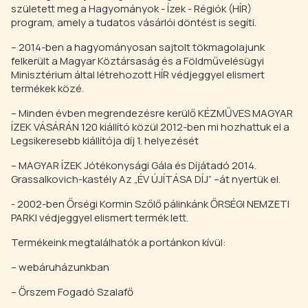
született meg a Hagyományok - Ízek - Régiók (HÍR)
program, amely a tudatos vásárlói döntést is segíti.
– 2014-ben a hagyományosan sajtolt tökmagolajunk
felkerült a Magyar Köztársaság és a Földművelésügyi
Minisztérium által létrehozott HÍR védjeggyel elismert
termékek közé.
– Minden évben megrendezésre kerülő KÉZMŰVES MAGYAR
ÍZEK VÁSÁRÁN 120 kiállító közül 2012-ben mi hozhattuk el a
Legsikeresebb kiállítója díj 1. helyezését
– MAGYAR ÍZEK Jótékonysági Gála és Díjátadó 2014.
Grassalkovich-kastély Az „ÉV ÚJÍTÁSA DÍJ” –át nyertük el.
- 2002-ben Őrségi Kormin Szőlő pálinkánk ŐRSÉGI NEMZETI
PARKI védjeggyel elismert termék lett.
Termékeink megtalálhatók a portánkon kívül:
– webáruházunkban
– Őrszem Fogadó Szalafő