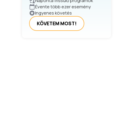
Naponta frissülő programok
Évente több ezer esemény
Ingyenes követés
KÖVETEM MOST!