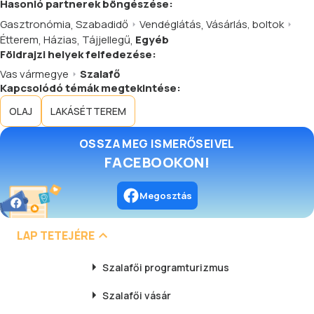
Hasonló
partnerek
böngészése:
Gasztronómia
,
Szabadidő
Vendéglátás
,
Vásárlás, boltok
Étterem
,
Házias
,
Tájjellegű
,
Egyéb
Földrajzi helyek felfedezése:
Vas vármegye
Szalafő
Kapcsolódó témák megtekintése:
OLAJ
LAKÁSÉTTEREM
OSSZA MEG ISMERŐSEIVEL
FACEBOOKON!
Megosztás
LAP TETEJÉRE
Szalafői
programturizmus
Szalafői
vásár