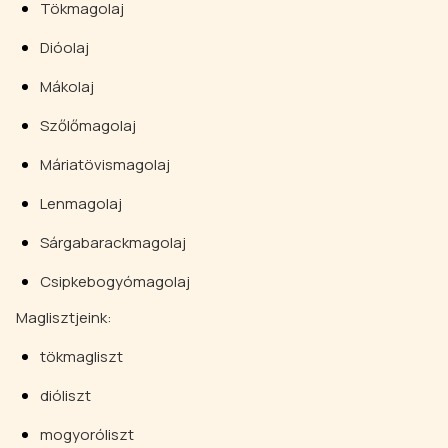
Tökmagolaj
Dióolaj
Mákolaj
Szőlőmagolaj
Máriatövismagolaj
Lenmagolaj
Sárgabarackmagolaj
Csipkebogyómagolaj
Maglisztjeink:
tökmagliszt
dióliszt
mogyoróliszt