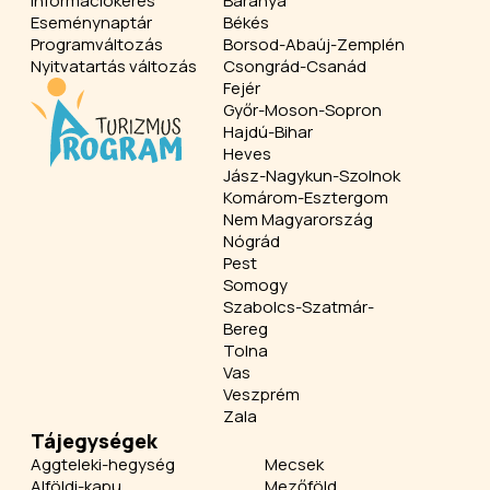
Információkérés
Baranya
Eseménynaptár
Békés
Programváltozás
Borsod-Abaúj-Zemplén
Nyitvatartás változás
Csongrád-Csanád
Fejér
Győr-Moson-Sopron
Hajdú-Bihar
Heves
Jász-Nagykun-Szolnok
Komárom-Esztergom
Nem Magyarország
Nógrád
Pest
Somogy
Szabolcs-Szatmár-
Bereg
Tolna
Vas
Veszprém
Zala
Tájegységek
Aggteleki-hegység
Mecsek
Alföldi-kapu
Mezőföld