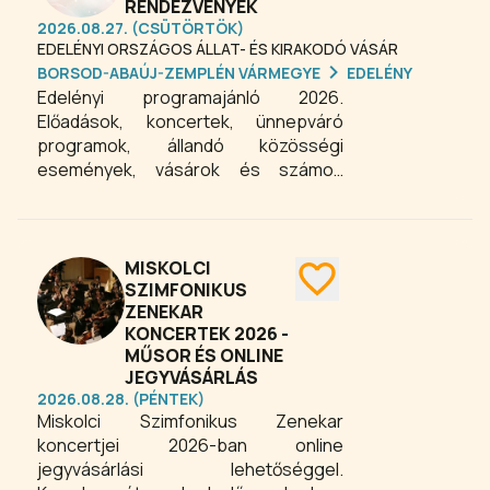
RENDEZVÉNYEK
környék gazdái és kézművesei
2026.08.27. (CSÜTÖRTÖK)
közvetlenül mutassák be portékáikat
EDELÉNYI ORSZÁGOS ÁLLAT- ÉS KIRAKODÓ VÁSÁR
a vásárlóknak.
BORSOD-ABAÚJ-ZEMPLÉN VÁRMEGYE
EDELÉNY
Edelényi programajánló 2026.
Előadások, koncertek, ünnepváró
programok, állandó közösségi
események, vásárok és számos
értékes programok egész évben
minden korosztálynak.
MISKOLCI
SZIMFONIKUS
ZENEKAR
KONCERTEK 2026 -
MŰSOR ÉS ONLINE
JEGYVÁSÁRLÁS
2026.08.28. (PÉNTEK)
Miskolci Szimfonikus Zenekar
koncertjei 2026-ban online
jegyvásárlási lehetőséggel.