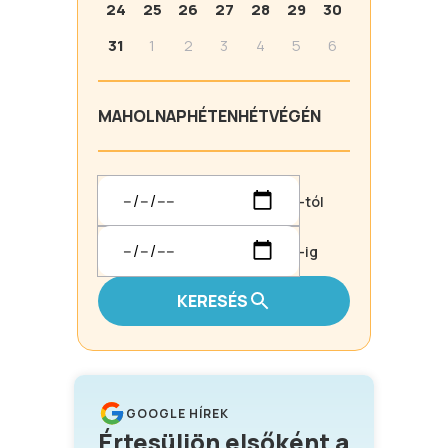
24
25
26
27
28
29
30
31
1
2
3
4
5
6
MA
HOLNAP
HÉTEN
HÉTVÉGÉN
-tól
-ig
KERESÉS
GOOGLE HÍREK
Értesüljön elsőként a