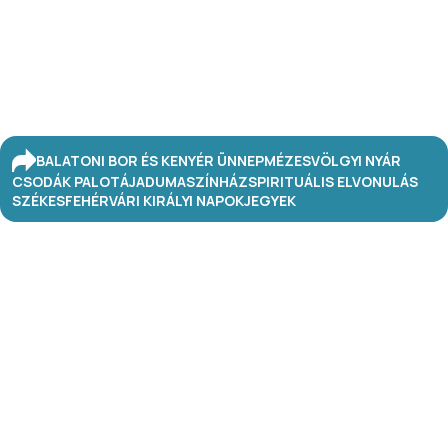
BALATONI BOR ÉS KENYÉR ÜNNEP
MÉZESVÖLGYI NYÁR
CSODÁK PALOTÁJA
DUMASZÍNHÁZ
SPIRITUÁLIS ELVONULÁS
SZÉKESFEHÉRVÁRI KIRÁLYI NAPOK
JEGYEK