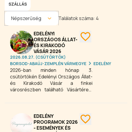
SZÁLLÁS
Népszerűség
Találatok száma:
4
EDELÉNYI
ORSZÁGOS ÁLLAT-
ÉS KIRAKODÓ
VÁSÁR 2026
2026.08.27. (CSÜTÖRTÖK)
BORSOD-ABAÚJ-ZEMPLÉN VÁRMEGYE
EDELÉNY
2026-ban minden hónap 3.
csütörtökén Edelényi Országos Állat-
és Kirakodó Vásár a finkei
városrészben található Vásártéren.
Az edelényi vásár a térség egyik
népszerű helyi eseménye, ahol a
látogatók friss termelői árukkal,
kézműves termékekkel és vásári
EDELÉNY
hangulattal találkozhatnak. A piac
PROGRAMOK 2026
- ESEMÉNYEK ÉS
remek lehetőséget kínál arra, hogy a