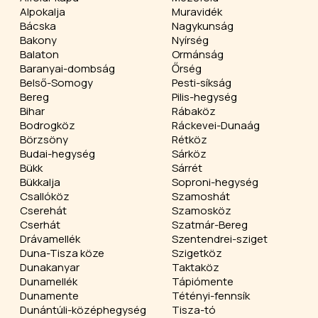
Alpokalja
Muravidék
Bácska
Nagykunság
Bakony
Nyírség
Balaton
Ormánság
Baranyai-dombság
Őrség
Belső-Somogy
Pesti-síkság
Bereg
Pilis-hegység
Bihar
Rábaköz
Bodrogköz
Ráckevei-Dunaág
Börzsöny
Rétköz
Budai-hegység
Sárköz
Bükk
Sárrét
Bükkalja
Soproni-hegység
Csallóköz
Szamoshát
Cserehát
Szamosköz
Cserhát
Szatmár-Bereg
Drávamellék
Szentendrei-sziget
Duna-Tisza köze
Szigetköz
Dunakanyar
Taktaköz
Dunamellék
Tápiómente
Dunamente
Tétényi-fennsík
Dunántúli-középhegység
Tisza-tó