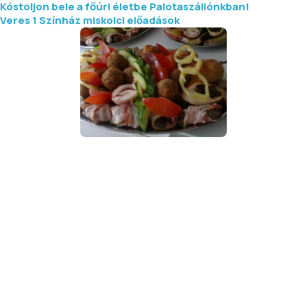
Kóstoljon bele a főúri életbe Palotaszállónkban!
Veres 1 Színház miskolci előadások