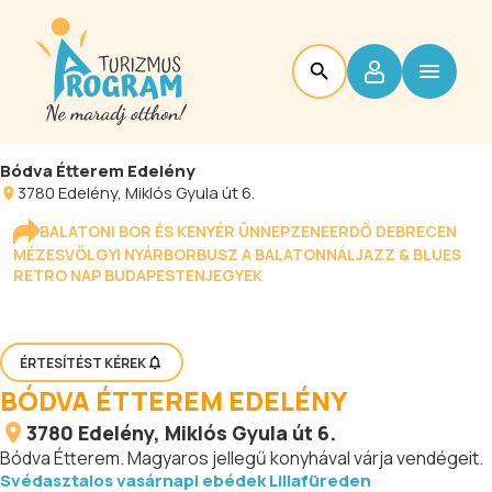
Bódva Étterem Edelény
3780
Edelény
, Miklós Gyula út 6.
BALATONI BOR ÉS KENYÉR ÜNNEP
ZENEERDŐ DEBRECEN
MÉZESVÖLGYI NYÁR
BORBUSZ A BALATONNÁL
JAZZ & BLUES
RETRO NAP BUDAPESTEN
JEGYEK
ÉRTESÍTÉST KÉREK
BÓDVA ÉTTEREM EDELÉNY
3780
Edelény
, Miklós Gyula út 6.
Bódva Étterem. Magyaros jellegű konyhával várja vendégeit.
Svédasztalos vasárnapi ebédek Lillafüreden