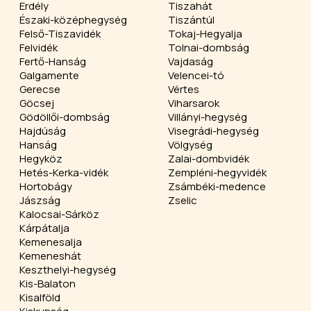
Erdély
Tiszahát
Északi-középhegység
Tiszántúl
Felső-Tiszavidék
Tokaj-Hegyalja
Felvidék
Tolnai-dombság
Fertő-Hanság
Vajdaság
Galgamente
Velencei-tó
Gerecse
Vértes
Göcsej
Viharsarok
Gödöllői-dombság
Villányi-hegység
Hajdúság
Visegrádi-hegység
Hanság
Völgység
Hegyköz
Zalai-dombvidék
Hetés-Kerka-vidék
Zempléni-hegyvidék
Hortobágy
Zsámbéki-medence
Jászság
Zselic
Kalocsai-Sárköz
Kárpátalja
Kemenesalja
Kemeneshát
Keszthelyi-hegység
Kis-Balaton
Kisalföld