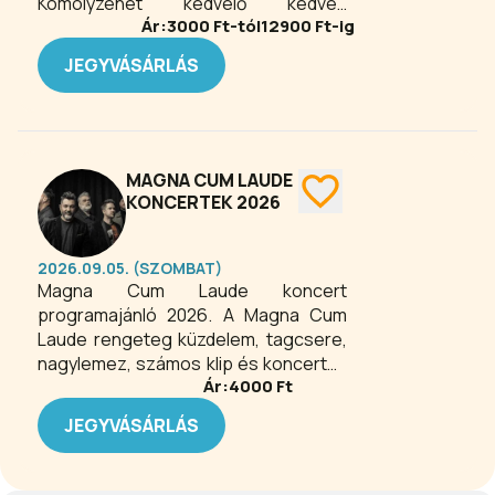
Komolyzenét kedvelő kedves
Ár:
3000
Ft-tól
12900
Ft-ig
vendégeinknek ajánljuk a zenekar
koncertjeit. Az évente több hazai és
JEGYVÁSÁRLÁS
külföldi hangversenyt adó zenekar két
saját szervezésű miskolci
bérletsorozattal büszkélkedhet.
Nemzetközi kapcsolatainak
köszönhetően a zenekar gyakran
MAGNA CUM LAUDE
vendégszerepel nemzetközi
KONCERTEK 2026
fesztiválokon, valamint rangosabb
európai hangversenytermek
2026.09.05. (SZOMBAT)
színpadain. Állandó fellépője a miskolci
Magna Cum Laude koncert
Bartók+ Operafesztiválnak.
programajánló 2026. A Magna Cum
Laude rengeteg küzdelem, tagcsere,
nagylemez, számos klip és koncertek
Ár:
4000
Ft
százai nyomán jutott el a Mező Misi,
Szabó Tibi, Kara Misa alkotta, máig
JEGYVÁSÁRLÁS
eredeti formáció gyulai
próbaterméből, hogy a
nagyszínpadok kiemelt attrakciója