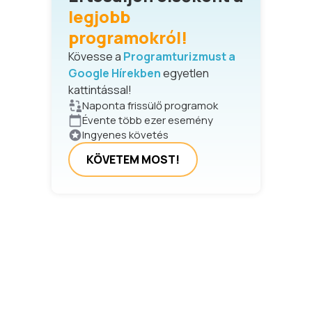
legjobb
programokról!
Kövesse a
Programturizmust a
Google Hírekben
egyetlen
kattintással!
Naponta frissülő programok
Évente több ezer esemény
Ingyenes követés
KÖVETEM MOST!