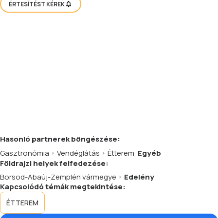
ÉRTESÍTÉST KÉREK
Hasonló
partnerek
böngészése:
Gasztronómia
Vendéglátás
Étterem
,
Egyéb
Földrajzi helyek felfedezése:
Borsod-Abaúj-Zemplén vármegye
Edelény
Kapcsolódó témák megtekintése:
ÉTTEREM