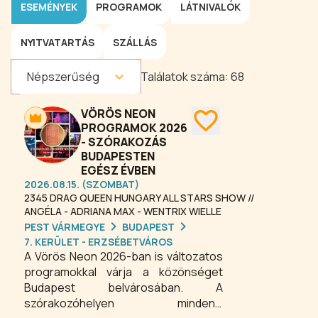
ESEMÉNYEK
PROGRAMOK
LÁTNIVALÓK
NYITVATARTÁS
SZÁLLÁS
Népszerűség
Találatok száma:
68
VÖRÖS NEON
PROGRAMOK 2026
- SZÓRAKOZÁS
BUDAPESTEN
EGÉSZ ÉVBEN
2026.08.15. (SZOMBAT)
2345 DRAG QUEEN HUNGARY ALL STARS SHOW //
ANGÉLA - ADRIANA MAX - WENTRIX WIELLE
PEST VÁRMEGYE
BUDAPEST
7. KERÜLET - ERZSÉBETVÁROS
A Vörös Neon 2026-ban is változatos
programokkal várja a közönséget
Budapest belvárosában. A
szórakozóhelyen mindenki