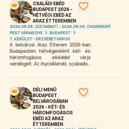
válogathatják össze az ízlésüknek
CSALÁDI EBÉD
leginkább megfelelő aktuális
BUDAPEST 2026 -
HÉTVÉGI EBÉD AZ
ebédjüket. Élvezze a friss, ízletes
ARAZ ÉTTEREMBEN
fogásokat és változatos menüsort
2026.08.08. (SZOMBAT) - 2026.08.09. (VASÁRNAP)
Budapesten minden vasárnap az
PEST VÁRMEGYE
BUDAPEST
ARAZ Étteremben – tökéletes
7. KERÜLET - ERZSÉBETVÁROS
program családi vagy baráti
A belvárosi Araz Étterem 2026-ban
ebédekhez!
Budapesten hétvégenként két- és
háromfogásos ebéddel várja
vendégeit. Az ínycsiklandó, szabadon
összeállítható menü lehetőséget
biztosít, hogy mindenki ízlésének
megfelelően válogathassa össze a
fogásokat. Tökéletes választás
DÉLI MENÜ
családi ebédekhez vagy baráti
BUDAPEST
BELVÁROSÁBAN
összejövetelekhez, ahol a változatos
2026 - KÉT- ÉS
és friss alapanyagokból készült
HÁROMFOGÁSOS
ételek garantálják az élménydús
EBÉD AZ ARAZ
gasztronómiai pillanatokat
ÉTTEREMBEN
Budapesten.