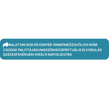
BALATONI BOR ÉS KENYÉR ÜNNEP
MÉZESVÖLGYI NYÁR
CSODÁK PALOTÁJA
DUMASZÍNHÁZ
SPIRITUÁLIS ELVONULÁS
SZÉKESFEHÉRVÁRI KIRÁLYI NAPOK
JEGYEK