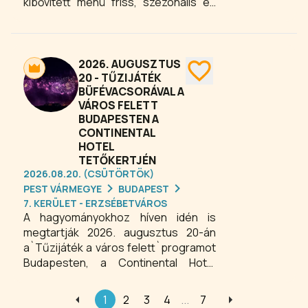
kibővített menü friss, szezonális és
ízletes fogásokkal teszi teljessé a
hétvégi gasztronómiai élményt. A
Budapest belvárosában található
étterem ideális választás mindazok
2026. AUGUSZTUS
számára, akik egy hangulatos
20 - TŰZIJÁTÉK
BÜFÉVACSORÁVAL A
környezetben szeretnének minőségi
VÁROS FELETT
ebédet fogyasztani. A szombati
BUDAPESTEN A
menüajánlat a gasztronómia
CONTINENTAL
szerelmeseinek nyújt változatos és
HOTEL
különleges élményeket.
TETŐKERTJÉN
2026.08.20. (CSÜTÖRTÖK)
PEST VÁRMEGYE
BUDAPEST
7. KERÜLET - ERZSÉBETVÁROS
A hagyományokhoz híven idén is
megtartják 2026. augusztus 20-án
a`Tűzijáték a város felett`programot
Budapesten, a Continental Hotel
tetőkertjén. Élvezze a tűzijátékot
köszöntő pezsgő, az Araz Étterem
1
2
3
4
...
7