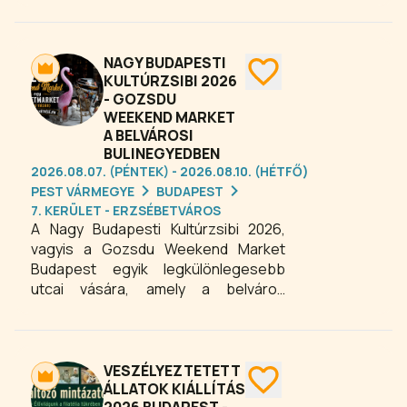
megtalálhatja a kedvére való
eseményt: kabaré, komédia, színház,
varieté, drag show, koncertek és
izgalmas éjszakai bulik garantálják a
NAGY BUDAPESTI
felejthetetlen kikapcsolódást. A
KULTÚRZSIBI 2026
- GOZSDU
kulturális központ ideális helyszín
WEEKEND MARKET
mindazoknak, akik kulturális és
A BELVÁROSI
szórakoztató programokra vágynak
BULINEGYEDBEN
2026-ban. Látogasson el, élvezze a
2026.08.07. (PÉNTEK) - 2026.08.10. (HÉTFŐ)
színvonalas előadásokat, és fedezze
PEST VÁRMEGYE
BUDAPEST
fel a belváros pezsgő éjszakai életét,
7. KERÜLET - ERZSÉBETVÁROS
ahol a nevetés, zene és tánc minden
A Nagy Budapesti Kultúrzsibi 2026,
alkalommal garantált!
vagyis a Gozsdu Weekend Market
Budapest egyik legkülönlegesebb
utcai vására, amely a belváros
szívében, a legendás Gozsdu Udvar
hangulatos környezetében várja az
érdeklődőket. A rendezvény a design,
a kézművesség, a művészet és a
VESZÉLYEZTETETT
vintage világának találkozási pontja,
ÁLLATOK KIÁLLÍTÁS