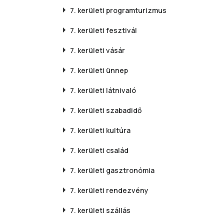
7. kerületi
programturizmus
7. kerületi
fesztivál
7. kerületi
vásár
7. kerületi
ünnep
7. kerületi
látnivaló
7. kerületi
szabadidő
7. kerületi
kultúra
7. kerületi
család
7. kerületi
gasztronómia
7. kerületi
rendezvény
7. kerületi
szállás