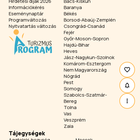
Hirdetési díjak 2026
Bács-Kiskun
Információkérés
Baranya
Eseménynaptár
Békés
Programváltozás
Borsod-Abaúj-Zemplén
Nyitvatartás változás
Csongrád-Csanád
Fejér
Győr-Moson-Sopron
Hajdú-Bihar
Heves
Jász-Nagykun-Szolnok
Komárom-Esztergom
Nem Magyarország
Nógrád
Pest
Somogy
Szabolcs-Szatmár-
Bereg
Tolna
Vas
Veszprém
Zala
Tájegységek
Aggteleki-hegység
Mecsek