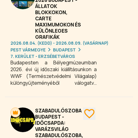
2026 BUDAPEST -
ahol egyedi portékák, különleges
ÁLLATOK
ajándéktárgyak és kreatív alkotások
BLOKKOKON,
közül válogathatnak a látogatók. Ha
CARTE
egy inspiráló, színes és pezsgő
MAXIMUMOKON ÉS
budapesti programot keresel, a Nagy
KÜLÖNLEGES
Budapesti Kultúrzsibi 2026 kiváló
GRAFIKÁK
választás, ahol a vásárlás élménye és
2026.08.04. (KEDD) - 2026.08.09. (VASÁRNAP)
a kikapcsolódás egy helyen találkozik.
PEST VÁRMEGYE
BUDAPEST
7. KERÜLET - ERZSÉBETVÁROS
Budapesten a Bélyegmúzeumban
2026. évi új időszaki kiállításunkon a
WWF (Természetvédelmi Világalap)
különgyűjteményéből válogatva
mutatjuk be bolygónk tíz nagy
éghajlati övezetének veszélyeztetett
állatvilágát az Északi-sarktól az
Egyenlítőn át egészen a Déli-sarkig –
SZABADULÓSZOBA
bélyegeken, blokkokon, carte
BUDAPEST -
IDŐCSAPDA:
maximumokon és különleges
VARÁZSVILÁG
grafikákon.
SZABADULÓSZOBA,