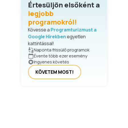
Értesüljön elsőként a
legjobb
programokról!
Kövesse a
Programturizmust a
Google Hírekben
egyetlen
kattintással!
Naponta frissülő programok
Évente több ezer esemény
Ingyenes követés
KÖVETEM MOST!