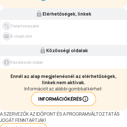
séfjének ínycsiklandozó
ételválasztéka és minőségi italpultunk
kínálatának kíséretében. Az est
Elérhetőségek, linkek
különleges fellépője Eliza Bliss, aki
elektronikus hegedűn játszik a
Telefonszám
naplementében.
E-mail cím
Közösségi oldalak
Facebook oldal
Ennél az alap megjelenésnél az elérhetőségek,
linkek nem aktívak.
Információt az alábbi gombbal kérhet:
INFORMÁCIÓKÉRÉS
A SZERVEZŐK AZ IDŐPONT ÉS A PROGRAMVÁLTOZTATÁS
JOGÁT FENNTARTJÁK!