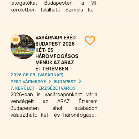
látogatókat Budapesten, a VII.
kerületben található Szimpla Kert
ikonikus helyszínén. Ez a különleges
kirakodóvásár, kultúrzsibi és
használtcikk piac egyben a
felfedezés élményét kínálja mindazok
VASÁRNAPI EBÉD
számára, akik szeretik a régi
BUDAPEST 2026 -
KÉT- ÉS
tárgyakban rejlő történeteket és a
HÁROMFOGÁSOS
kincsvadászat izgalmát. A Szimpla
MENÜK AZ ARAZ
Bolhapiac tökéletes program
ÉTTEREMBEN
mindazok számára, akik szeretik a
2026.08.09. (VASÁRNAP)
turkálás izgalmát, a fenntartható
PEST VÁRMEGYE
BUDAPEST
vásárlást és a különleges budapesti
7. KERÜLET - ERZSÉBETVÁROS
élményeket.
2026-ban is vasárnaponként várja
vendégeit az ARAZ Étterem
Budapesten, ahol szabadon
választható két- és háromfogásos
ebédmenü kínálat áll rendelkezésre. A
vendégek háromféle leves, ötféle
főétel és háromféle desszert közül