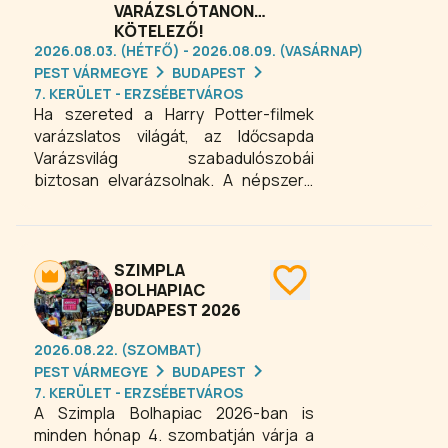
VARÁZSLÓTANONCOKNAK
KÖTELEZŐ!
2026.08.03. (HÉTFŐ) - 2026.08.09. (VASÁRNAP)
PEST VÁRMEGYE
BUDAPEST
7. KERÜLET - ERZSÉBETVÁROS
Ha szereted a Harry Potter-filmek
varázslatos világát, az Időcsapda
Varázsvilág szabadulószobái
biztosan elvarázsolnak. A népszerű
pályákon mágikus lényekkel és
különleges tárgyakkal találkozhatsz,
varázspálcát használva oldhatod meg
a feladatokat, sőt akár a
SZIMPLA
Varázslóbörtön foglyait is
BOLHAPIAC
BUDAPEST 2026
kiszabadíthatod egy izgalmas
szabadulós játék során.
2026.08.22. (SZOMBAT)
PEST VÁRMEGYE
BUDAPEST
7. KERÜLET - ERZSÉBETVÁROS
A Szimpla Bolhapiac 2026-ban is
minden hónap 4. szombatján várja a