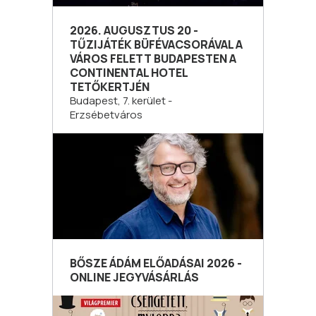
2026. AUGUSZTUS 20 -
TŰZIJÁTÉK BÜFÉVACSORÁVAL A
VÁROS FELETT BUDAPESTEN A
CONTINENTAL HOTEL
TETŐKERTJÉN
Budapest, 7. kerület -
Erzsébetváros
BŐSZE ÁDÁM ELŐADÁSAI 2026 -
ONLINE JEGYVÁSÁRLÁS