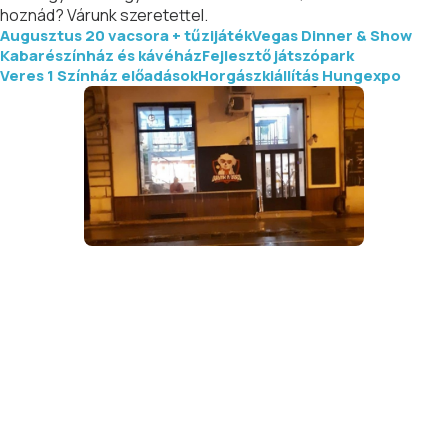
hoznád? Várunk szeretettel.
Augusztus 20 vacsora + tűzijáték
Vegas Dinner & Show
Kabarészínház és kávéház
Fejlesztő játszópark
Veres 1 Színház előadások
Horgászkiállítás Hungexpo