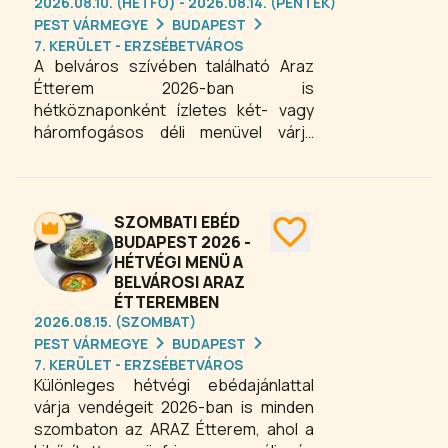
2026.08.10. (HÉTFŐ) - 2026.08.14. (PÉNTEK)
PEST VÁRMEGYE
BUDAPEST
7. KERÜLET - ERZSÉBETVÁROS
A belváros szívében található Araz
Étterem 2026-ban is
hétköznaponként ízletes két- vagy
háromfogásos déli menüvel várja
vendégeit. A gondosan összeállított
ebédmenü tökéletes választás
mindazoknak, akik egy gyors, mégis
minőségi gasztronómiai élménnyel
SZOMBATI EBÉD
szeretnék megszakítani a mozgalmas
BUDAPEST 2026 -
HÉTVÉGI MENÜ A
hétköznapokat Budapesten. Élvezze
BELVÁROSI ARAZ
a friss alapanyagokból készült
ÉTTEREMBEN
változatos fogásokat egy hangulatos
2026.08.15. (SZOMBAT)
belvárosi étteremben, és töltődjön fel
PEST VÁRMEGYE
BUDAPEST
energiával a nap további részére.
7. KERÜLET - ERZSÉBETVÁROS
Különleges hétvégi ebédajánlattal
várja vendégeit 2026-ban is minden
szombaton az ARAZ Étterem, ahol a