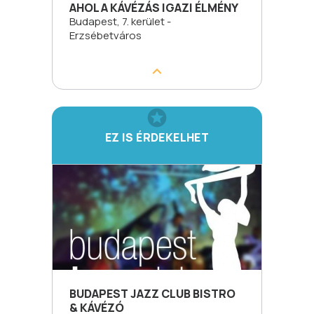
AHOL A KÁVÉZÁS IGAZI ÉLMÉNY
Budapest, 7. kerület -
Erzsébetváros
EZ IS ÉRDEKELHET
BUDAPEST JAZZ CLUB BISTRO
& KÁVÉZÓ