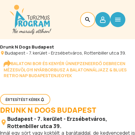
Drunk N Dogs Budapest
Budapest
-
7. kerület - Erzsébetváros
, Rottenbiller utca 39.
BALATONI BOR ÉS KENYÉR ÜNNEP
ZENEERDŐ DEBRECEN
MÉZESVÖLGYI NYÁR
BORBUSZ A BALATONNÁL
JAZZ & BLUES
RETRO NAP BUDAPESTEN
JEGYEK
ÉRTESÍTÉST KÉREK
DRUNK N DOGS BUDAPEST
Budapest
-
7. kerület - Erzsébetváros
,
Rottenbiller utca 39.
Innál egy sört vagy koktélt a barátaiddal, de kedvencedet is