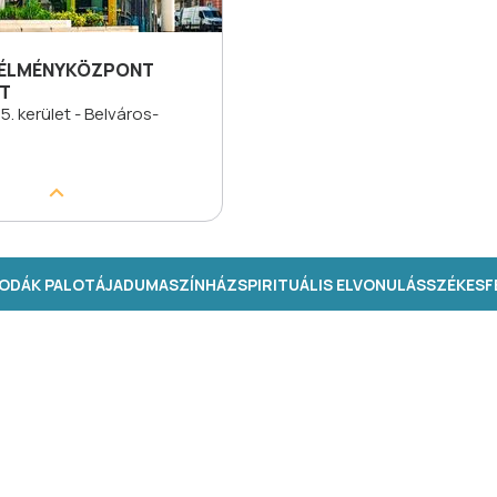
-ÉLMÉNYKÖZPONT
T
5. kerület - Belváros-
s
ODÁK PALOTÁJA
DUMASZÍNHÁZ
SPIRITUÁLIS ELVONULÁS
SZÉKESFE