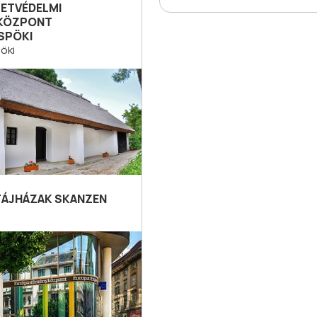
ETVÉDELMI
KÖZPONT
SPÖKI
öki
 TÁJHÁZAK SKANZEN