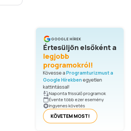
GOOGLE HÍREK
Értesüljön elsőként a
legjobb
programokról!
Kövesse a
Programturizmust a
Google Hírekben
egyetlen
kattintással!
Naponta frissülő programok
Évente több ezer esemény
Ingyenes követés
KÖVETEM MOST!