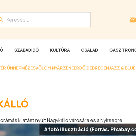
LÓ
SZABADIDŐ
KULTÚRA
CSALÁD
GASZTRONÓ
YÉR ÜNNEP
MÉZESVÖLGYI NYÁR
ZENEERDŐ DEBRECEN
JAZZ & BLU
KÁLLÓ
orámás kilátást nyújt Nagykálló városára és a Nyírségre.
A fotó illusztráció (Forrás: Pixabay.