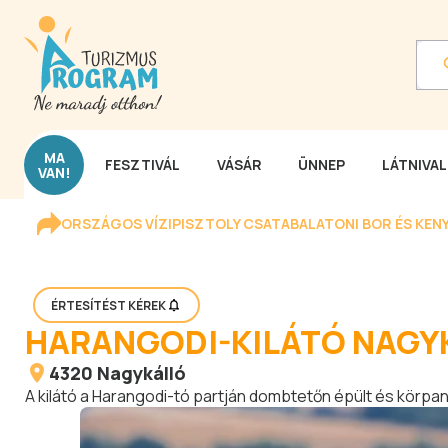
MA
FESZTIVÁL
VÁSÁR
ÜNNEP
LÁTNIVA
VAN!
ORSZÁGOS VÍZIPISZTOLY CSATA
BALATONI BOR ÉS KEN
ÉRTESÍTÉST KÉREK
HARANGODI-KILÁTÓ NAGY
4320
Nagykálló
A kilátó a Harangodi-tó partján dombtetőn épült és körpan