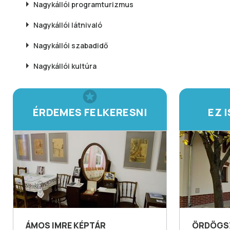
Nagykállói
programturizmus
Nagykállói
látnivaló
Nagykállói
szabadidő
Nagykállói
kultúra
ÉRDEMES FELKERESNI
EZ 
ÁMOS IMRE KÉPTÁR
ÖRDÖGS