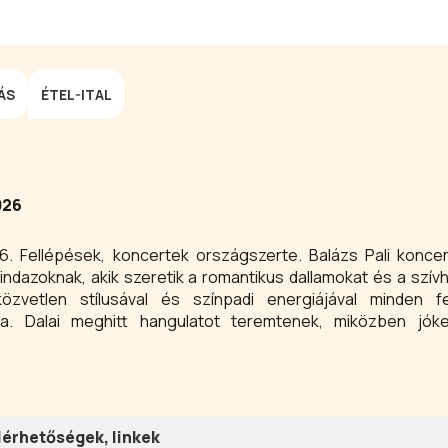
ÁS
ÉTEL-ITAL
026
6. Fellépések, koncertek országszerte. Balázs Pali koncert
indazoknak, akik szeretik a romantikus dallamokat és a szív
özvetlen stílusával és színpadi energiájával minden fe
lja. Dalai meghitt hangulatot teremtenek, miközben jók
a közönségben.
lérhetőségek, linkek