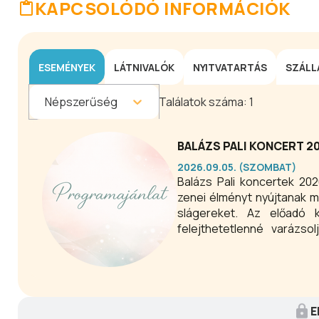
KAPCSOLÓDÓ INFORMÁCIÓK
ESEMÉNYEK
LÁTNIVALÓK
NYITVATARTÁS
SZÁLL
Népszerűség
Találatok száma:
1
BALÁZS PALI KONCERT 2
2026.09.05. (SZOMBAT)
Balázs Pali koncertek 202
zenei élményt nyújtanak m
slágereket. Az előadó k
felejthetetlenné varázso
nosztalgiát ébresztenek 
E