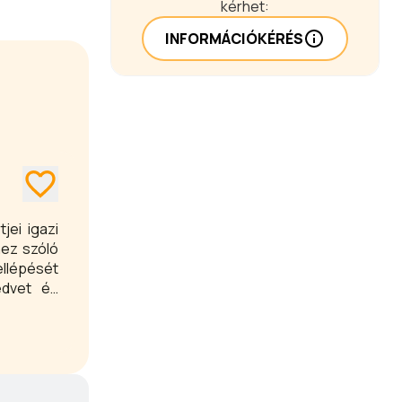
kérhet:
INFORMÁCIÓKÉRÉS
jei igazi
hez szóló
llépését
edvet és