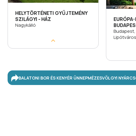
HELYTÖRTÉNETI GYŰJTEMÉNY
SZILÁGYI - HÁZ
EURÓPA
Nagykálló
BUDAPES
Budapest, 
Lipótváro
BALATONI BOR ÉS KENYÉR ÜNNEP
MÉZESVÖLGYI NYÁR
CS