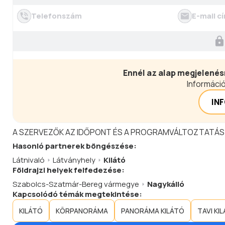
Telefonszám
E-mail c
Ennél az alap megjelenés
Információ
IN
A SZERVEZŐK AZ IDŐPONT ÉS A PROGRAMVÁLTOZTATÁS
Hasonló
partnerek
böngészése:
Látnivaló
Látványhely
Kilátó
Földrajzi helyek felfedezése:
Szabolcs-Szatmár-Bereg vármegye
Nagykálló
Kapcsolódó témák megtekintése:
KILÁTÓ
KÖRPANORÁMA
PANORÁMA KILÁTÓ
TAVI KI