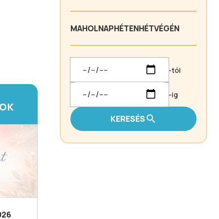
MA
HOLNAP
HÉTEN
HÉTVÉGÉN
-tól
-ig
TOK
KERESÉS
026