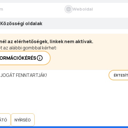
ím
Weboldal
Közösségi oldalak
nél az elérhetőségek, linkek nem aktívak.
t az alábbi gombbal kérhet:
FORMÁCIÓKÉRÉS
 JOGÁT FENNTARTJÁK!
ÉRTESÍ
LÁTÓ
NYÍRSÉG