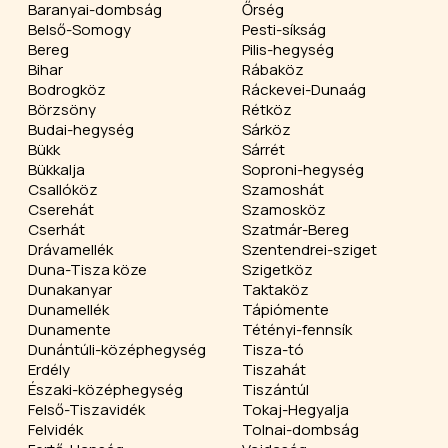
Baranyai-dombság
Őrség
Belső-Somogy
Pesti-síkság
Bereg
Pilis-hegység
Bihar
Rábaköz
Bodrogköz
Ráckevei-Dunaág
Börzsöny
Rétköz
Budai-hegység
Sárköz
Bükk
Sárrét
Bükkalja
Soproni-hegység
Csallóköz
Szamoshát
Cserehát
Szamosköz
Cserhát
Szatmár-Bereg
Drávamellék
Szentendrei-sziget
Duna-Tisza köze
Szigetköz
Dunakanyar
Taktaköz
Dunamellék
Tápiómente
Dunamente
Tétényi-fennsík
Dunántúli-középhegység
Tisza-tó
Erdély
Tiszahát
Északi-középhegység
Tiszántúl
Felső-Tiszavidék
Tokaj-Hegyalja
Felvidék
Tolnai-dombság