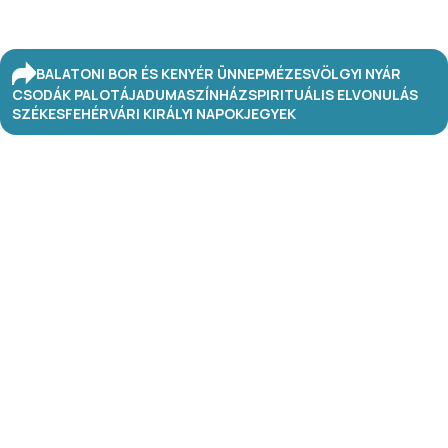
BALATONI BOR ÉS KENYÉR ÜNNEP
MÉZESVÖLGYI NYÁR
CSODÁK PALOTÁJA
DUMASZÍNHÁZ
SPIRITUÁLIS ELVONULÁS
SZÉKESFEHÉRVÁRI KIRÁLYI NAPOK
JEGYEK