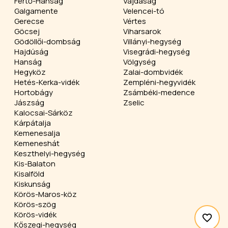
Fertő-Hanság
Vajdaság
Galgamente
Velencei-tó
Gerecse
Vértes
Göcsej
Viharsarok
Gödöllői-dombság
Villányi-hegység
Hajdúság
Visegrádi-hegység
Hanság
Völgység
Hegyköz
Zalai-dombvidék
Hetés-Kerka-vidék
Zempléni-hegyvidék
Hortobágy
Zsámbéki-medence
Jászság
Zselic
Kalocsai-Sárköz
Kárpátalja
Kemenesalja
Kemeneshát
Keszthelyi-hegység
Kis-Balaton
Kisalföld
Kiskunság
Körös-Maros-köz
Körös-szög
Körös-vidék
Kőszegi-hegység