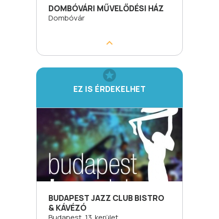
DOMBÓVÁRI MŰVELŐDÉSI HÁZ
Dombóvár
EZ IS ÉRDEKELHET
BUDAPEST JAZZ CLUB BISTRO
& KÁVÉZÓ
Budapest, 13. kerület