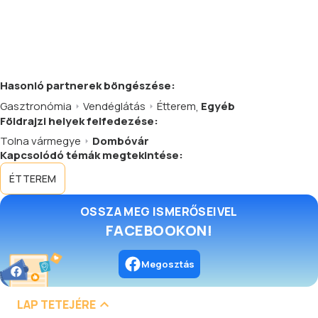
Hasonló
partnerek
böngészése:
Gasztronómia
Vendéglátás
Étterem
,
Egyéb
Földrajzi helyek felfedezése:
Tolna vármegye
Dombóvár
Kapcsolódó témák megtekintése:
ÉTTEREM
OSSZA MEG ISMERŐSEIVEL
FACEBOOKON!
Megosztás
LAP TETEJÉRE