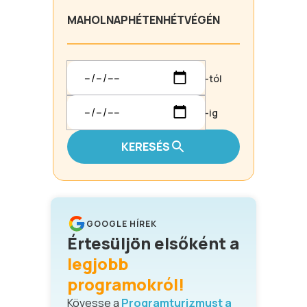
MA
HOLNAP
HÉTEN
HÉTVÉGÉN
-tól
-ig
KERESÉS
GOOGLE HÍREK
Értesüljön elsőként a
legjobb
programokról!
Kövesse a
Programturizmust a