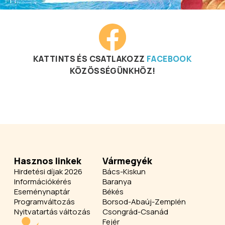
KATTINTS ÉS CSATLAKOZZ
FACEBOOK
KÖZÖSSÉGÜNKHÖZ!
Hasznos linkek
Vármegyék
Hirdetési díjak 2026
Bács-Kiskun
Információkérés
Baranya
Eseménynaptár
Békés
Programváltozás
Borsod-Abaúj-Zemplén
Nyitvatartás változás
Csongrád-Csanád
Fejér