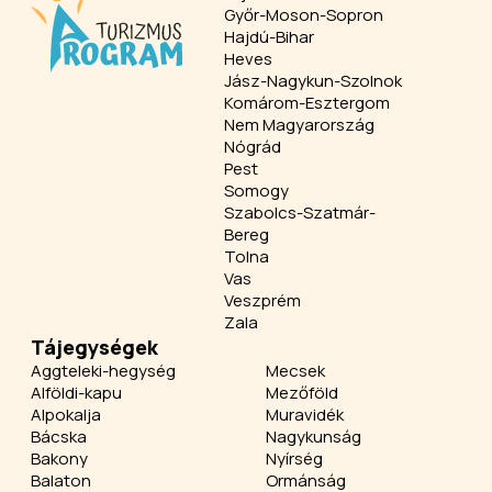
Győr-Moson-Sopron
Hajdú-Bihar
Heves
Jász-Nagykun-Szolnok
Komárom-Esztergom
Nem Magyarország
Nógrád
Pest
Somogy
Szabolcs-Szatmár-
Bereg
Tolna
Vas
Veszprém
Zala
Tájegységek
Aggteleki-hegység
Mecsek
Alföldi-kapu
Mezőföld
Alpokalja
Muravidék
Bácska
Nagykunság
Bakony
Nyírség
Balaton
Ormánság