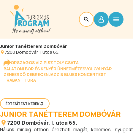
Junior Tanétterem Dombóvár
7200
Dombóvár
, I. utca 65.
ORSZÁGOS VÍZIPISZTOLY CSATA
BALATONI BOR ÉS KENYÉR ÜNNEP
MÉZESVÖLGYI NYÁR
ZENEERDŐ DEBRECEN
JAZZ & BLUES KONCERTEST
TRABANT TÚRA
ÉRTESÍTÉST KÉREK
JUNIOR TANÉTTEREM DOMBÓVÁR
7200
Dombóvár
, I. utca 65.
Nálunk mindig otthon érezheti magát, kellemes, nyugodt