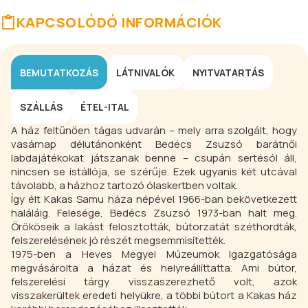
KAPCSOLÓDÓ INFORMÁCIÓK
BEMUTATKOZÁS
LÁTNIVALÓK
NYITVATARTÁS
SZÁLLÁS
ÉTEL-ITAL
A ház feltűnően tágas udvarán – mely arra szolgált, hogy
vasárnap délutánonként Bedécs Zsuzsó barátnői
labdajátékokat játszanak benne – csupán sertésól áll,
nincsen se istállója, se szérűje. Ezek ugyanis két utcával
távolabb, a házhoz tartozó ólaskertben voltak.
Így élt Kakas Samu háza népével 1966-ban bekövetkezett
haláláig. Felesége, Bedécs Zsuzsó 1973-ban halt meg.
Örököseik a lakást felosztották, bútorzatát széthordták,
felszerelésének jó részét megsemmisítették.
1975-ben a Heves Megyei Múzeumok Igazgatósága
megvásárolta a házat és helyreállíttatta. Ami bútor,
felszerelési tárgy visszaszerezhető volt, azok
visszakerültek eredeti helyükre, a többi bútort a Kakas ház