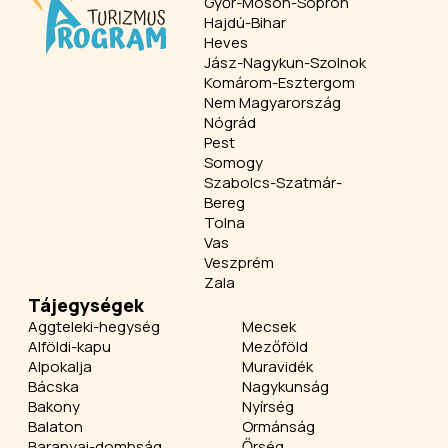
Győr-Moson-Sopron
Hajdú-Bihar
Heves
Jász-Nagykun-Szolnok
Komárom-Esztergom
Nem Magyarország
Nógrád
Pest
Somogy
Szabolcs-Szatmár-
Bereg
Tolna
Vas
Veszprém
Zala
Tájegységek
Aggteleki-hegység
Mecsek
Alföldi-kapu
Mezőföld
Alpokalja
Muravidék
Bácska
Nagykunság
Bakony
Nyírség
Balaton
Ormánság
Baranyai-dombság
Őrség