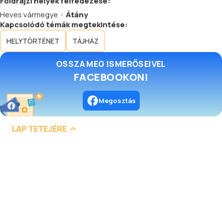
Földrajzi helyek felfedezése:
Heves vármegye
Átány
Kapcsolódó témák megtekintése:
HELYTÖRTÉNET
TÁJHÁZ
OSSZA MEG ISMERŐSEIVEL
FACEBOOKON!
Megosztás
LAP TETEJÉRE