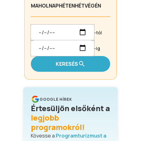
MA
HOLNAP
HÉTEN
HÉTVÉGÉN
-tól
-ig
KERESÉS
GOOGLE HÍREK
Értesüljön elsőként a
legjobb
programokról!
Kövesse a
Programturizmust a