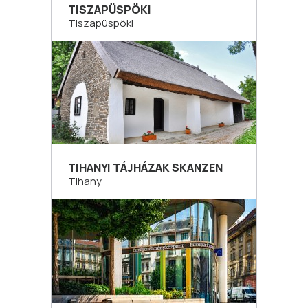
TISZAPÜSPÖKI
Tiszapüspöki
TIHANYI TÁJHÁZAK SKANZEN
Tihany