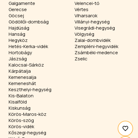
Galgamente
Velencei-tó
Gerecse
Vértes
Göcsej
Viharsarok
Gödöllői-dombság
Villányi-hegység
Hajdúság
Visegrádi-hegység
Hanság
Völgység
Hegyköz
Zalai-dombvidék
Hetés-Kerka-vidék
Zempléni-hegyvidék
Hortobágy
Zsámbéki-medence
Jászság
Zselic
Kalocsai-Sárköz
Kárpátalja
Kemenesalja
Kemeneshát
Keszthelyi-hegység
Kis-Balaton
Kisalföld
Kiskunság
Körös-Maros-köz
Körös-szög
Körös-vidék
Kőszegi-hegység