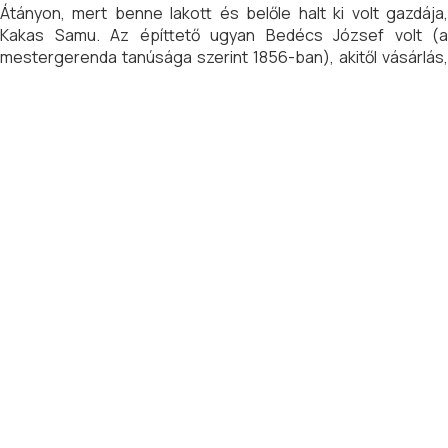
Átányon, mert benne lakott és belőle halt ki volt gazdája,
Kakas Samu. Az építtető ugyan Bedécs József volt (a
mestergerenda tanúsága szerint 1856-ban), akitől vásárlás,
illetve örökség révén jutott Bedécs Imre kezére. Bedécs
Imre lányát, Zsuzsát, pedig Kakas Samu vette feleségül 1920-
ban, aki vagyonnal bár, de vevőnek jött a házhoz. Kakas Samu
az Átányon nagy múltú Kakas család szegényebb ágából
származott.