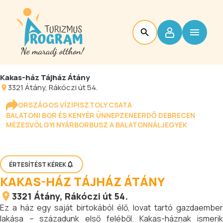
Kakas-ház Tájház Átány
3321
Átány
, Rákóczi út 54.
ORSZÁGOS VÍZIPISZTOLY CSATA
BALATONI BOR ÉS KENYÉR ÜNNEP
ZENEERDŐ DEBRECEN
MÉZESVÖLGYI NYÁR
BORBUSZ A BALATONNÁL
JEGYEK
ÉRTESÍTÉST KÉREK
KAKAS-HÁZ TÁJHÁZ ÁTÁNY
3321
Átány
, Rákóczi út 54.
Ez a ház egy saját birtokából élő, lovat tartó gazdaember
lakása – századunk első feléből. Kakas-háznak ismerik