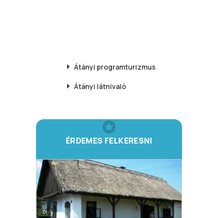
Átányi
programturizmus
Átányi
látnivaló
ÉRDEMES FELKERESNI