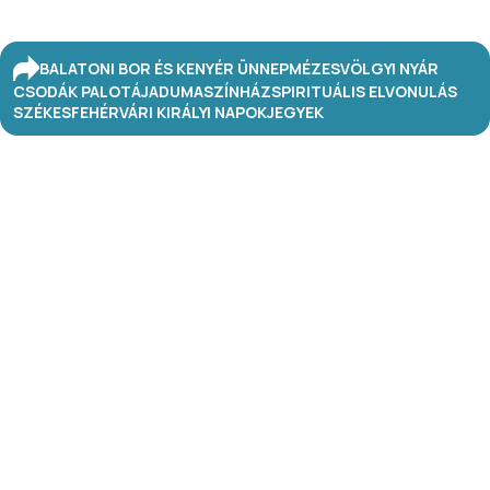
BALATONI BOR ÉS KENYÉR ÜNNEP
MÉZESVÖLGYI NYÁR
CSODÁK PALOTÁJA
DUMASZÍNHÁZ
SPIRITUÁLIS ELVONULÁS
SZÉKESFEHÉRVÁRI KIRÁLYI NAPOK
JEGYEK