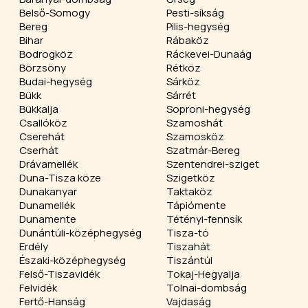
Belső-Somogy
Pesti-síkság
Bereg
Pilis-hegység
Bihar
Rábaköz
Bodrogköz
Ráckevei-Dunaág
Börzsöny
Rétköz
Budai-hegység
Sárköz
Bükk
Sárrét
Bükkalja
Soproni-hegység
Csallóköz
Szamoshát
Cserehát
Szamosköz
Cserhát
Szatmár-Bereg
Drávamellék
Szentendrei-sziget
Duna-Tisza köze
Szigetköz
Dunakanyar
Taktaköz
Dunamellék
Tápiómente
Dunamente
Tétényi-fennsík
Dunántúli-középhegység
Tisza-tó
Erdély
Tiszahát
Északi-középhegység
Tiszántúl
Felső-Tiszavidék
Tokaj-Hegyalja
Felvidék
Tolnai-dombság
Fertő-Hanság
Vajdaság