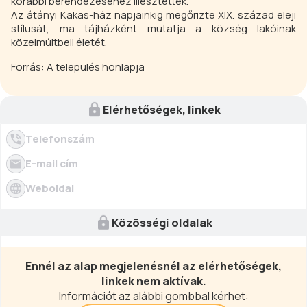
korábbi berendezéséhez illesztették.
Az átányi Kakas-ház napjainkig megőrizte XIX. század eleji
stílusát, ma tájházként mutatja a község lakóinak
közelmúltbeli életét.
Forrás: A település honlapja
Elérhetőségek, linkek
Telefonszám
E-mail cím
Weboldal
Közösségi oldalak
Ennél az alap megjelenésnél az elérhetőségek,
linkek nem aktívak.
Információt az alábbi gombbal kérhet: