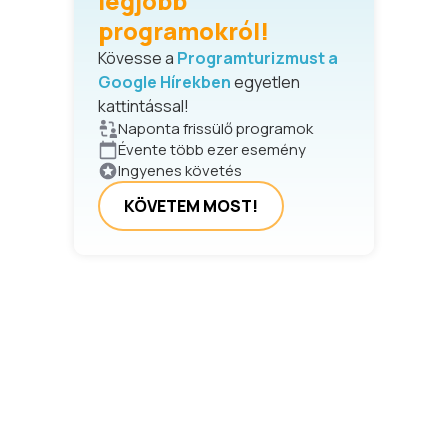
legjobb
programokról!
Kövesse a
Programturizmust a
Google Hírekben
egyetlen
kattintással!
Naponta frissülő programok
Évente több ezer esemény
Ingyenes követés
KÖVETEM MOST!