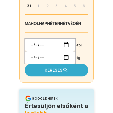
31
1
2
3
4
5
6
MA
HOLNAP
HÉTEN
HÉTVÉGÉN
-tól
-ig
KERESÉS
GOOGLE HÍREK
Értesüljön elsőként a