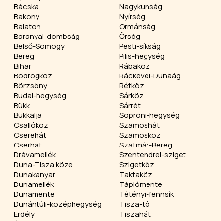
Bácska
Nagykunság
Bakony
Nyírség
Balaton
Ormánság
Baranyai-dombság
Őrség
Belső-Somogy
Pesti-síkság
Bereg
Pilis-hegység
Bihar
Rábaköz
Bodrogköz
Ráckevei-Dunaág
Börzsöny
Rétköz
Budai-hegység
Sárköz
Bükk
Sárrét
Bükkalja
Soproni-hegység
Csallóköz
Szamoshát
Cserehát
Szamosköz
Cserhát
Szatmár-Bereg
Drávamellék
Szentendrei-sziget
Duna-Tisza köze
Szigetköz
Dunakanyar
Taktaköz
Dunamellék
Tápiómente
Dunamente
Tétényi-fennsík
Dunántúli-középhegység
Tisza-tó
Erdély
Tiszahát