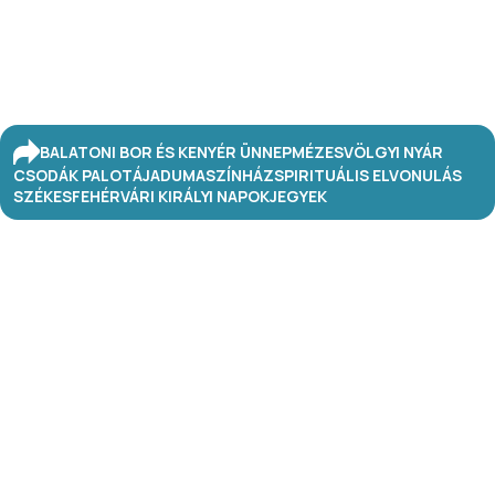
BALATONI BOR ÉS KENYÉR ÜNNEP
MÉZESVÖLGYI NYÁR
CSODÁK PALOTÁJA
DUMASZÍNHÁZ
SPIRITUÁLIS ELVONULÁS
SZÉKESFEHÉRVÁRI KIRÁLYI NAPOK
JEGYEK