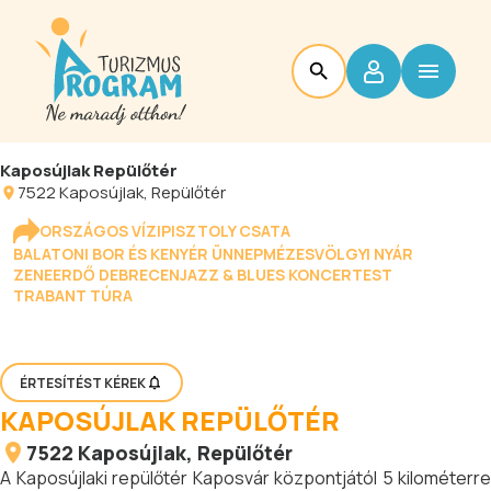
Kaposújlak Repülőtér
7522
Kaposújlak
, Repülőtér
ORSZÁGOS VÍZIPISZTOLY CSATA
BALATONI BOR ÉS KENYÉR ÜNNEP
MÉZESVÖLGYI NYÁR
ZENEERDŐ DEBRECEN
JAZZ & BLUES KONCERTEST
TRABANT TÚRA
ÉRTESÍTÉST KÉREK
KAPOSÚJLAK REPÜLŐTÉR
7522
Kaposújlak
, Repülőtér
A Kaposújlaki repülőtér Kaposvár központjától 5 kilométerre