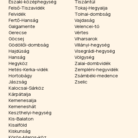
Északi-középhegység
Tiszántúl
Felső-Tiszavidék
Tokaj-Hegyalja
Felvidék
Tolnai-dombság
Fertő-Hanság
Vajdaság
Galgamente
Velencei-tó
Gerecse
Vértes
Göcsej
Viharsarok
Gödöllői-dombság
Villányi-hegység
Hajdúság
Visegrádi-hegység
Hanság
Völgység
Hegyköz
Zalai-dombvidék
Hetés-Kerka-vidék
Zempléni-hegyvidék
Hortobágy
Zsámbéki-medence
Jászság
Zselic
Kalocsai-Sárköz
Kárpátalja
Kemenesalja
Kemeneshát
Keszthelyi-hegység
Kis-Balaton
Kisalföld
Kiskunság
Körös-Maros-köz