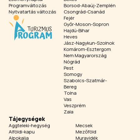
Programváltozás
Borsod-Abaúj-Zemplén
Nyitvatartás változás
Csongrád-Csanád
Fejér
Győr-Moson-Sopron
Hajdú-Bihar
Heves
Jász-Nagykun-Szolnok
Komárom-Esztergom
Nem Magyarország
Nógrád
Pest
Somogy
Szabolcs-Szatmár-
Bereg
Tolna
Vas
Veszprém
Zala
Tájegységek
Aggteleki-hegység
Mecsek
Alföldi-kapu
Mezőföld
Alpokalja
Muravidék