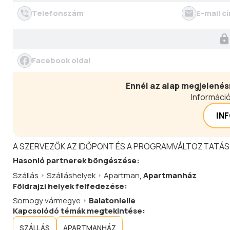
Telefonszám
E-mail c
Facebook oldal
Ennél az alap megjelenés
Információ
IN
A SZERVEZŐK AZ IDŐPONT ÉS A PROGRAMVÁLTOZTATÁS
Hasonló
partnerek
böngészése:
Szállás
Szálláshelyek
Apartman
,
Apartmanház
Földrajzi helyek felfedezése:
Somogy vármegye
Balatonlelle
Kapcsolódó témák megtekintése:
SZÁLLÁS
APARTMANHÁZ