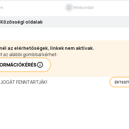
ím
Weboldal
Közösségi oldalak
nél az elérhetőségek, linkek nem aktívak.
t az alábbi gombbal kérhet:
FORMÁCIÓKÉRÉS
 JOGÁT FENNTARTJÁK!
ÉRTESÍ