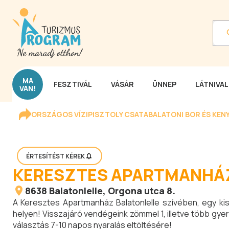
MA
FESZTIVÁL
VÁSÁR
ÜNNEP
LÁTNIVA
VAN!
ORSZÁGOS VÍZIPISZTOLY CSATA
BALATONI BOR ÉS KEN
ÉRTESÍTÉST KÉREK
KERESZTES APARTMANHÁ
8638
Balatonlelle
, Orgona utca 8.
A Keresztes Apartmanház Balatonlelle szívében, egy kis 
helyen! Visszajáró vendégeink zömmel 1, illetve több gye
választás 7-10 napos nyaralás eltöltésére!