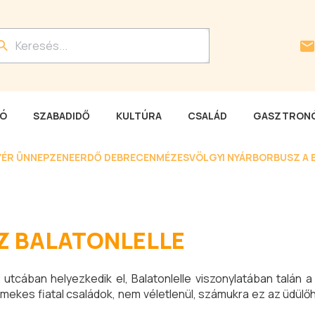
LÓ
SZABADIDŐ
KULTÚRA
CSALÁD
GASZTRONÓ
YÉR ÜNNEP
ZENEERDŐ DEBRECEN
MÉZESVÖLGYI NYÁR
BORBUSZ A 
Z BALATONLELLE
utcában helyezkedik el, Balatonlelle viszonylatában talán a
rmekes fiatal családok, nem véletlenül, számukra ez az üdülő