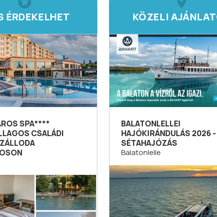
IS ÉRDEKELHET
KÖZELI AJÁNLA
AROS SPA****
BALATONLELLEI
LLAGOS CSALÁDI
HAJÓKIRÁNDULÁS 2026 -
ZÁLLODA
SÉTAHAJÓZÁS
ROSON
Balatonlelle