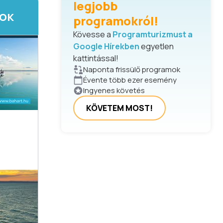
legjobb
TOK
programokról!
Kövesse a
Programturizmust a
Google Hírekben
egyetlen
kattintással!
Naponta frissülő programok
Évente több ezer esemény
Ingyenes követés
KÖVETEM MOST!