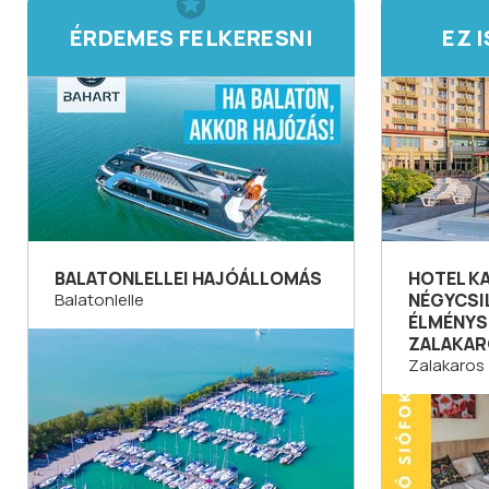
ÉRDEMES FELKERESNI
EZ 
BALATONLELLEI HAJÓÁLLOMÁS
HOTEL K
Balatonlelle
NÉGYCSI
ÉLMÉNYS
ZALAKA
Zalakaros