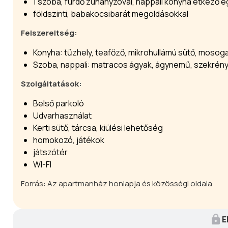
1 szoba, fürdő zuhanyzóval, nappali konyha étkező 
földszinti, babakocsibarát megoldásokkal
Felszereltség:
Konyha: tűzhely, teafőző, mikrohullámú sütő, mosog
Szoba, nappali: matracos ágyak, ágynemű, szekrény
Szolgáltatások:
Belső parkoló
Udvarhasználat
Kerti sütő, tárcsa, kiülési lehetőség
homokozó, játékok
játszótér
WI-FI
Forrás: Az apartmanház honlapja és közösségi oldala
E