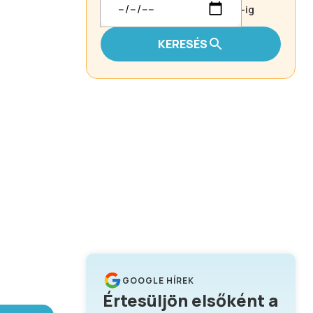
-ig
KERESÉS
GOOGLE HÍREK
Értesüljön elsőként a