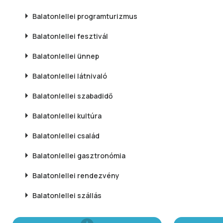
Balatonlellei
programturizmus
Balatonlellei
fesztivál
Balatonlellei
ünnep
Balatonlellei
látnivaló
Balatonlellei
szabadidő
Balatonlellei
kultúra
Balatonlellei
család
Balatonlellei
gasztronómia
Balatonlellei
rendezvény
Balatonlellei
szállás