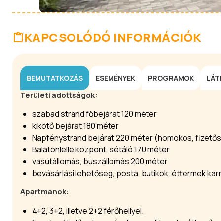
KAPCSOLÓDÓ INFORMÁCIÓK
BEMUTATKOZÁS
ESEMÉNYEK
PROGRAMOK
LÁT
Területi adottságok:
szabad strand főbejárat 120 méter
kikötő bejárat 180 méter
Napfénystrand bejárat 220 méter (homokos, fizetős s
Balatonlelle központ, sétáló 170 méter
vasútállomás, buszállomás 200 méter
bevásárlási lehetőség, posta, butikok, éttermek kar
Apartmanok:
4+2, 3+2, illetve 2+2 férőhellyel.