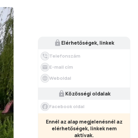
Elérhetőségek, linkek
Telefonszám
E-mail cím
Weboldal
Közösségi oldalak
Facebook oldal
Ennél az alap megjelenésnél az
elérhetőségek, linkek nem
aktívak.