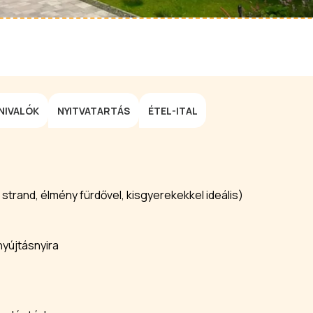
NIVALÓK
NYITVATARTÁS
ÉTEL-ITAL
trand, élmény fürdővel, kisgyerekekkel ideális)
nyújtásnyira