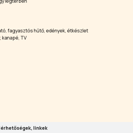
egy légtérben
ató, fagyasztós hűtő, edények, étkészlet
, kanapé, TV
lérhetőségek, linkek