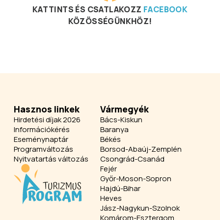
KATTINTS ÉS CSATLAKOZZ
FACEBOOK
KÖZÖSSÉGÜNKHÖZ!
Hasznos linkek
Vármegyék
Hirdetési díjak 2026
Bács-Kiskun
Információkérés
Baranya
Eseménynaptár
Békés
Programváltozás
Borsod-Abaúj-Zemplén
Nyitvatartás változás
Csongrád-Csanád
Fejér
Győr-Moson-Sopron
Hajdú-Bihar
Heves
Jász-Nagykun-Szolnok
Komárom-Esztergom