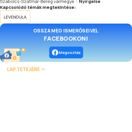
Szabolcs-Szatmár-Bereg vármegye
Nyírgelse
Kapcsolódó témák megtekintése:
LEVENDULA
OSSZA MEG ISMERŐSEIVEL
FACEBOOKON!
Megosztás
LAP TETEJÉRE