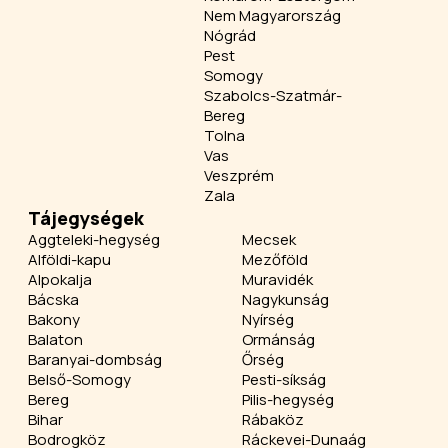
Nem Magyarország
Nógrád
Pest
Somogy
Szabolcs-Szatmár-
Bereg
Tolna
Vas
Veszprém
Zala
Tájegységek
Aggteleki-hegység
Mecsek
Alföldi-kapu
Mezőföld
Alpokalja
Muravidék
Bácska
Nagykunság
Bakony
Nyírség
Balaton
Ormánság
Baranyai-dombság
Őrség
Belső-Somogy
Pesti-síkság
Bereg
Pilis-hegység
Bihar
Rábaköz
Bodrogköz
Ráckevei-Dunaág