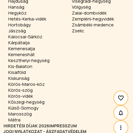
Hajdúság
Visegrádi-hegység
Hanság
Völgység
Hegyköz
Zalai-dombvidék
Hetés-Kerka-vidék
Zempléni-hegyvidék
Hortobágy
Zsámbéki-medence
Jászság
Zselic
Kalocsai-Sárköz
Kárpátalja
Kemenesalja
Kemeneshát
Keszthelyi-hegység
Kis-Balaton
Kisalföld
Kiskunság
Körös-Maros-köz
Körös-szög
Körös-vidék
Kőszegi-hegység
Külső-Somogy
Marosszög
Mátra
HIRDETÉSI DÍJAK 2026
IMPRESSZUM
JOGI NYILATKOZAT - ÁSZF
ADATVÉDELEM