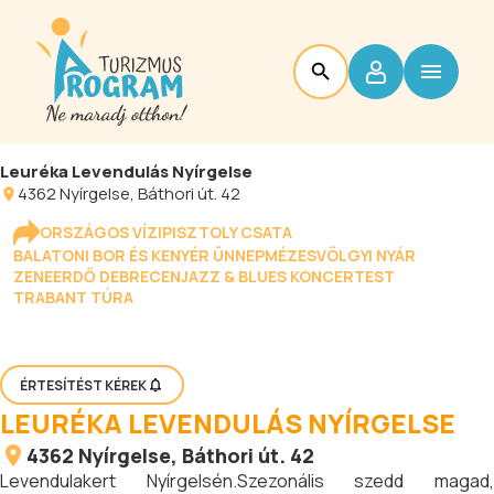
Leuréka Levendulás Nyírgelse
4362
Nyírgelse
, Báthori út. 42
ORSZÁGOS VÍZIPISZTOLY CSATA
BALATONI BOR ÉS KENYÉR ÜNNEP
MÉZESVÖLGYI NYÁR
ZENEERDŐ DEBRECEN
JAZZ & BLUES KONCERTEST
TRABANT TÚRA
ÉRTESÍTÉST KÉREK
LEURÉKA LEVENDULÁS NYÍRGELSE
4362
Nyírgelse
, Báthori út. 42
Levendulakert Nyírgelsén.Szezonális szedd magad,