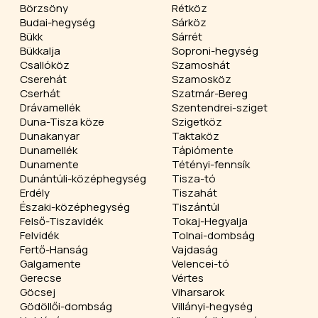
Börzsöny
Rétköz
Budai-hegység
Sárköz
Bükk
Sárrét
Bükkalja
Soproni-hegység
Csallóköz
Szamoshát
Cserehát
Szamosköz
Cserhát
Szatmár-Bereg
Drávamellék
Szentendrei-sziget
Duna-Tisza köze
Szigetköz
Dunakanyar
Taktaköz
Dunamellék
Tápiómente
Dunamente
Tétényi-fennsík
Dunántúli-középhegység
Tisza-tó
Erdély
Tiszahát
Északi-középhegység
Tiszántúl
Felső-Tiszavidék
Tokaj-Hegyalja
Felvidék
Tolnai-dombság
Fertő-Hanság
Vajdaság
Galgamente
Velencei-tó
Gerecse
Vértes
Göcsej
Viharsarok
Gödöllői-dombság
Villányi-hegység