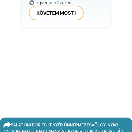
Ingyenes követés
KÖVETEM MOST!
BALATONI BOR ÉS KENYÉR ÜNNEP
MÉZESVÖLGYI NYÁR
CSODÁK PALOTÁJA
DUMASZÍNHÁZ
SPIRITUÁLIS ELVONULÁS