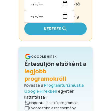
-tól
-ig
KERESÉS
GOOGLE HÍREK
Értesüljön elsőként a
legjobb
programokról!
Kövesse a
Programturizmust a
Google Hírekben
egyetlen
kattintással!
Naponta frissülő programok
Évente több ezer esemény