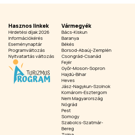
Hasznos linkek
Vármegyék
Hirdetési díjak 2026
Bács-Kiskun
Információkérés
Baranya
Eseménynaptár
Békés
Programváltozás
Borsod-Abaúj-Zemplén
Nyitvatartás változás
Csongrád-Csanád
Fejér
Győr-Moson-Sopron
Hajdú-Bihar
Heves
Jász-Nagykun-Szolnok
Komárom-Esztergom
Nem Magyarország
Nógrád
Pest
Somogy
Szabolcs-Szatmár-
Bereg
Tolna