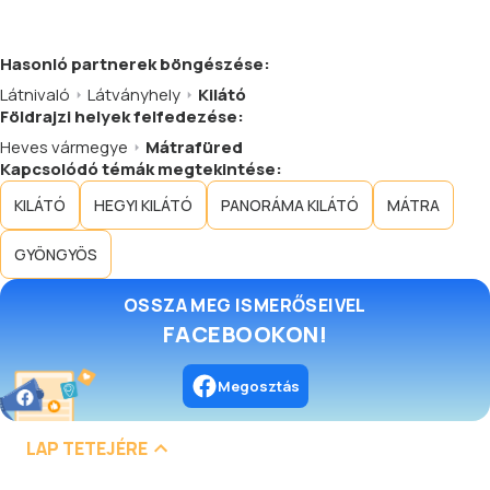
Hasonló
partnerek
böngészése:
Látnivaló
Látványhely
Kilátó
Földrajzi helyek felfedezése:
Heves vármegye
Mátrafüred
Kapcsolódó témák megtekintése:
KILÁTÓ
HEGYI KILÁTÓ
PANORÁMA KILÁTÓ
MÁTRA
GYÖNGYÖS
OSSZA MEG ISMERŐSEIVEL
FACEBOOKON!
Megosztás
LAP TETEJÉRE