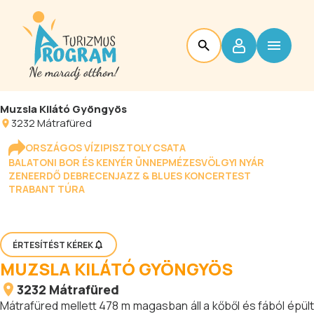
Muzsla Kilátó Gyöngyös
3232
Mátrafüred
ORSZÁGOS VÍZIPISZTOLY CSATA
BALATONI BOR ÉS KENYÉR ÜNNEP
MÉZESVÖLGYI NYÁR
ZENEERDŐ DEBRECEN
JAZZ & BLUES KONCERTEST
TRABANT TÚRA
ÉRTESÍTÉST KÉREK
MUZSLA KILÁTÓ GYÖNGYÖS
3232
Mátrafüred
Mátrafüred mellett 478 m magasban áll a kőből és fából épült