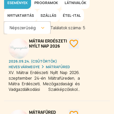
ESEMÉNYEK
PROGRAMOK
LÁTNIVALÓK
NYITVATARTÁS
SZÁLLÁS
ÉTEL-ITAL
Népszerűség
Találatok száma:
5
MÁTRAI ERDÉSZETI
NYÍLT NAP 2026
2026.09.24. (CSÜTÖRTÖK)
HEVES VÁRMEGYE
MÁTRAFÜRED
XV. Mátrai Erdészeti Nyílt Nap 2026.
szeptember 24-én Mátrafüreden, a
Mátra Erdészeti, Mezőgazdasági és
Vadgazdálkodási Szakképzőiskola
parkjában. Gyere el és tekintsd be az
erdő és az erdészek rejtélyes
világába!
MÁTRAFÜRED