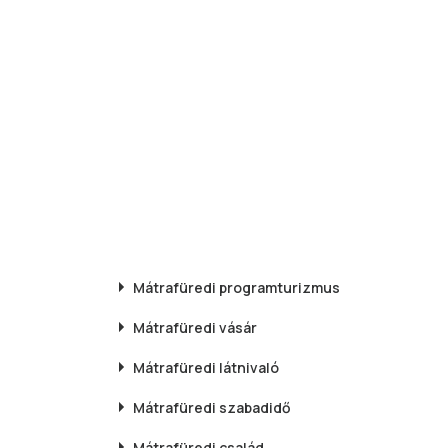
Mátrafüredi
programturizmus
Mátrafüredi
vásár
Mátrafüredi
látnivaló
Mátrafüredi
szabadidő
Mátrafüredi
család