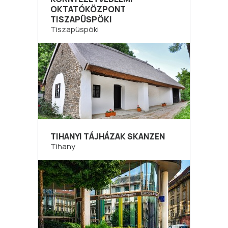
OKTATÓKÖZPONT
TISZAPÜSPÖKI
Tiszapüspöki
TIHANYI TÁJHÁZAK SKANZEN
Tihany