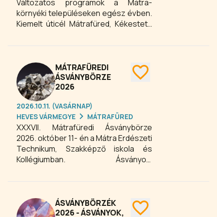
Változatos programok a Mátra-
környéki településeken egész évben.
Kiemelt úticél Mátrafüred, Kékestető
és Galyatető, a váraikról híres Kisnána
és Sirok, a régióközpont Gyöngyös, a
boráról híres Nagyréde és Abasár.
MÁTRAFÜREDI
ÁSVÁNYBÖRZE
2026
2026.10.11. (VASÁRNAP)
HEVES VÁRMEGYE
MÁTRAFÜRED
XXXVII. Mátrafüredi Ásványbörze
2026. október 11- én a Mátra Erdészeti
Technikum, Szakképző iskola és
Kollégiumban. Ásványok,
ásványékszerek, csiszolatok,
fosszíliák, meteoritok várják az
érdeklődőket.
ÁSVÁNYBÖRZÉK
2026 - ÁSVÁNYOK,