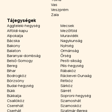
Vas
Veszprém
Zala
Tájegységek
Aggteleki-hegység
Mecsek
Alföldi-kapu
Mezőföld
Alpokalja
Muravidék
Bácska
Nagykunság
Bakony
Nyírség
Balaton
Ormánság
Baranyai-dombság
Őrség
Belső-Somogy
Pesti-síkság
Bereg
Pilis-hegység
Bihar
Rábaköz
Bodrogköz
Ráckevei-Dunaág
Börzsöny
Rétköz
Budai-hegység
Sárköz
Bükk
Sárrét
Bükkalja
Soproni-hegység
Csallóköz
Szamoshát
Cserehát
Szamosköz
Cserhát
Szatmár-Bereg