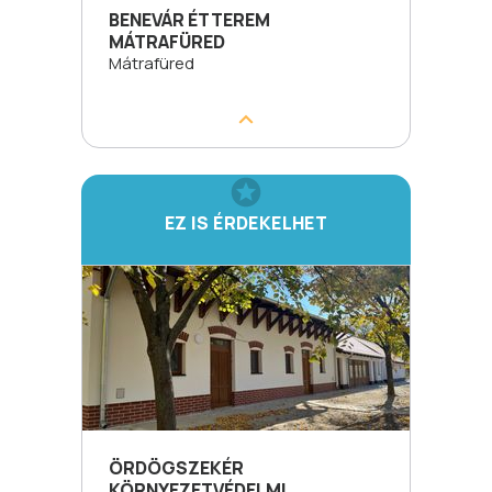
BENEVÁR ÉTTEREM
MÁTRAFÜRED
Mátrafüred
EZ IS ÉRDEKELHET
ÖRDÖGSZEKÉR
KÖRNYEZETVÉDELMI