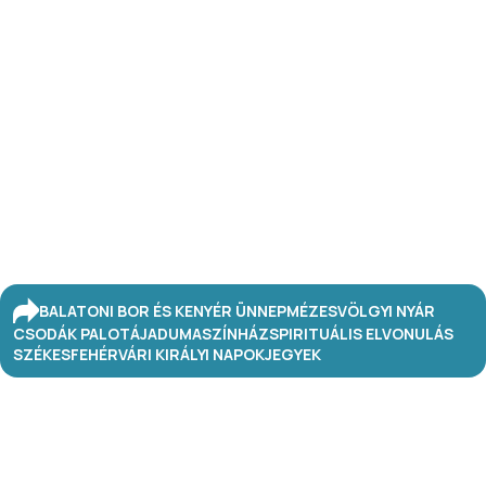
BALATONI BOR ÉS KENYÉR ÜNNEP
MÉZESVÖLGYI NYÁR
CSODÁK PALOTÁJA
DUMASZÍNHÁZ
SPIRITUÁLIS ELVONULÁS
SZÉKESFEHÉRVÁRI KIRÁLYI NAPOK
JEGYEK