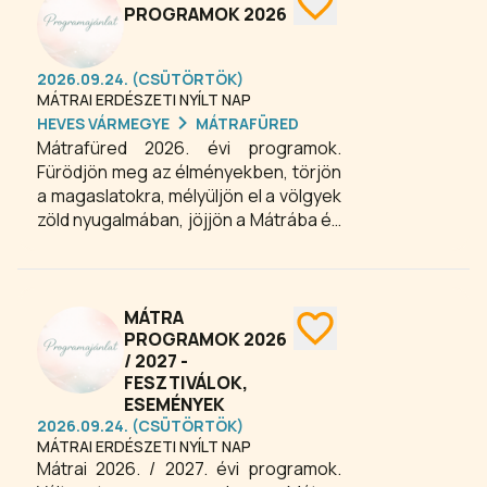
PROGRAMOK 2026
2026.09.24. (CSÜTÖRTÖK)
MÁTRAI ERDÉSZETI NYÍLT NAP
HEVES VÁRMEGYE
MÁTRAFÜRED
Mátrafüred 2026. évi programok.
Fürödjön meg az élményekben, törjön
a magaslatokra, mélyüljön el a völgyek
zöld nyugalmában, jöjjön a Mátrába és
meglátja: a világ hazánk legmagasabb
pontjáról nézve sokkal izgalmasabb.
MÁTRA
PROGRAMOK 2026
/ 2027 -
FESZTIVÁLOK,
ESEMÉNYEK
2026.09.24. (CSÜTÖRTÖK)
MÁTRAI ERDÉSZETI NYÍLT NAP
Mátrai 2026. / 2027. évi programok.