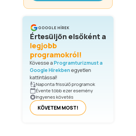
GOOGLE HÍREK
Értesüljön elsőként a
legjobb
programokról!
Kövesse a
Programturizmust a
Google Hírekben
egyetlen
kattintással!
Naponta frissülő programok
Évente több ezer esemény
Ingyenes követés
KÖVETEM MOST!