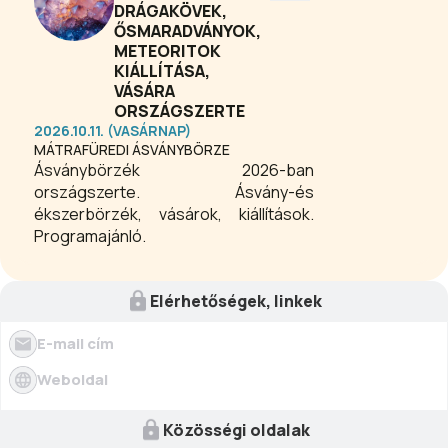
DRÁGAKÖVEK,
ŐSMARADVÁNYOK,
METEORITOK
KIÁLLÍTÁSA,
VÁSÁRA
ORSZÁGSZERTE
2026.10.11. (VASÁRNAP)
MÁTRAFÜREDI ÁSVÁNYBÖRZE
Ásványbörzék 2026-ban
országszerte. Ásvány-és
ékszerbörzék, vásárok, kiállítások.
Programajánló.
Elérhetőségek, linkek
E-mail cím
Weboldal
Közösségi oldalak