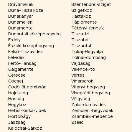
Drávamellék
Szentendrei-sziget
Duna-Tisza köze
Szigetköz
Dunakanyar
Taktaköz
Dunamellék
Tápiómente
Dunamente
Tétényi-fennsík
Dunántúli-középhegység
Tisza-tó
Erdély
Tiszahát
Északi-középhegység
Tiszántúl
Felső-Tiszavidék
Tokaj-Hegyalja
Felvidék
Tolnai-dombság
Fertő-Hanság
Vajdaság
Galgamente
Velencei-tó
Gerecse
Vértes
Göcsej
Viharsarok
Gödöllői-dombság
Villányi-hegység
Hajdúság
Visegrádi-hegység
Hanság
Völgység
Hegyköz
Zalai-dombvidék
Hetés-Kerka-vidék
Zempléni-hegyvidék
Hortobágy
Zsámbéki-medence
Jászság
Zselic
Kalocsai-Sárköz