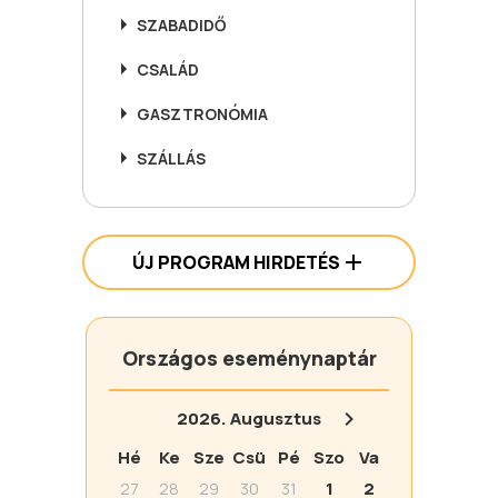
SZABADIDŐ
CSALÁD
GASZTRONÓMIA
SZÁLLÁS
ÚJ PROGRAM HIRDETÉS
Országos eseménynaptár
2026.
Augusztus
Hé
Ke
Sze
Csü
Pé
Szo
Va
27
28
29
30
31
1
2