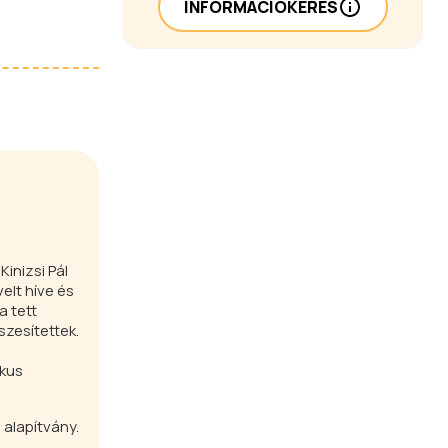
INFORMÁCIÓKÉRÉS
inizsi Pál
elt híve és
a tett
zesítettek.
,
ikus
alapítvány.