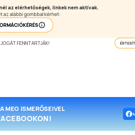
nél az elérhetőségek, linkek nem aktívak.
t az alábbi gombbal kérhet:
FORMÁCIÓKÉRÉS
 JOGÁT FENNTARTJÁK!
ÉRTESÍ
A MEG ISMERŐSEIVEL
FACEBOOKON!