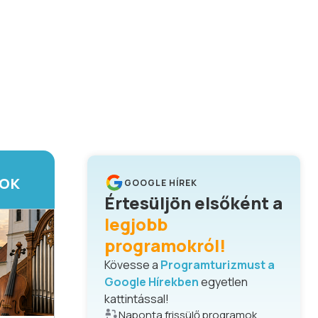
TOK
GOOGLE HÍREK
Értesüljön elsőként a
legjobb
programokról!
Kövesse a
Programturizmust a
Google Hírekben
egyetlen
kattintással!
Naponta frissülő programok