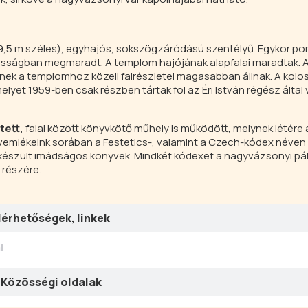
9,5 m széles), egyhajós, sokszögzáródású szentélyű. Egykor p
agasságban megmaradt. A templom hajójának alapfalai maradtak.
nek a templomhoz közeli falrészletei magasabban állnak. A kol
elyet 1959-ben csak részben tártak föl az Éri István régész által
tett,
falai között könyvkötő műhely is működött, melynek létére 
yelvemlékeink sorában a Festetics-, valamint a Czech-kódex néve
a készült imádságos könyvek. Mindkét kódexet a nagyvázsonyi pá
 részére.
lérhetőségek, linkek
l
Közösségi oldalak