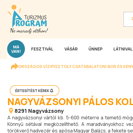
MA
FESZTIVÁL
VÁSÁR
ÜNNEP
LÁTNIVA
VAN!
ORSZÁGOS VÍZIPISZTOLY CSATA
BALATONI BOR ÉS KEN
ÉRTESÍTÉST KÉREK
NAGYVÁZSONYI PÁLOS K
8291
Nagyvázsony
A nagyvázsonyi vártól kb. 5-600 méterre a temető mögöt
Könnyű sétával megközelíthető. A maradványokhoz vezet
törökverő hadvezér és apósa Magyar Balázs, a fekete se