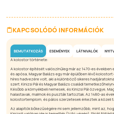
KAPCSOLÓDÓ INFORMÁCIÓK
BEMUTATKOZÁS
ESEMÉNYEK
LÁTNIVALÓK
NYIT
A kolostor története:
A kolostor építését valószínűleg már az 1470-es években elk
és apósa, Magyar Balázs egy már épülőben lévő kolostort e
híres hadvezére volt, aki a különböző sikeres hadjáratokn
szert. Kinizsi Pál és Magyar Balázs családi temetkezőhel
Később a környékbeli nemesek, és Kinizsi Pál özvegye, Mag
halastavak, malmok és puszták tartoztak. Az 1480-as évek 
kolostortemplom, és pálos szerzetesek érkeztek a közeli tá
Az alapítók bőkezűségére mi sem jellemzőbb, mint az, hog
Kinizsit valóban ide is temették (1494 végén). Sírját föltá