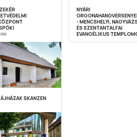
ZEKÉR
NYÁRI
ETVÉDELMI
ORGONAHANGVERSENYEK
KÖZPONT
- MENCSHELYI, NAGYVÁZ
SPÖKI
ÉS SZENTANTALFAI
öki
EVANGÉLIKUS TEMPLOM
 TÁJHÁZAK SKANZEN