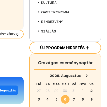
KULTÚRA
GASZTRONÓMIA
RENDEZVÉNY
SZÁLLÁS
TÉST KÉREK
ÚJ PROGRAM HIRDETÉS
Országos eseménynaptár
2026.
Augusztus
Hé
Ke
Sze
Csü
Pé
Szo
Va
Megosztás
27
28
29
30
31
1
2
3
4
5
6
7
8
9