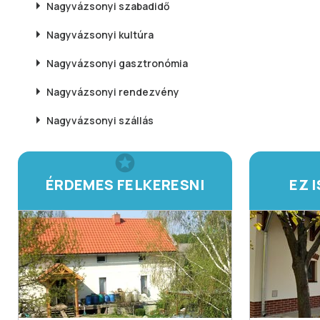
Nagyvázsonyi
szabadidő
Nagyvázsonyi
kultúra
Nagyvázsonyi
gasztronómia
Nagyvázsonyi
rendezvény
Nagyvázsonyi
szállás
ÉRDEMES FELKERESNI
EZ 