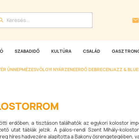
LÓ
SZABADIDŐ
KULTÚRA
CSALÁD
GASZTRONÓ
YÉR ÜNNEP
MÉZESVÖLGYI NYÁR
ZENEERDŐ DEBRECEN
JAZZ & BLU
OLOSTORROM
ti erdőben, a tisztáson találhatók az egykori kolostor imp
ő utat táblák jelzik. A pálos-rendi Szent Mihály-kolosto
reg híres hadvezére alapította a Bakony ősrengetegében, va