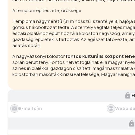
A templom építészete, öröksége
Temploma nagyméretű (31 m hosszú, szentélye 8, hajója 
gótikus hálóboltozat fedte. A szentély végfala teljes m
északi oldalához épült hozzá a kolostori négyszög, amely
gazdasági épületek is tartoztak. Az egészet fal övezte, am
ásatás során.
A nagyvázsonyi kolostor
fontos kulturális központ lehe
során derült fény. Fontos helyet foglalnak el a magyar n
színes iniciálékkal gazdagon díszített, magánhasználatr
kolostorban másolták Kinizsi Pál felesége, Magyar Benigna
E
E-mail cím
Webolda