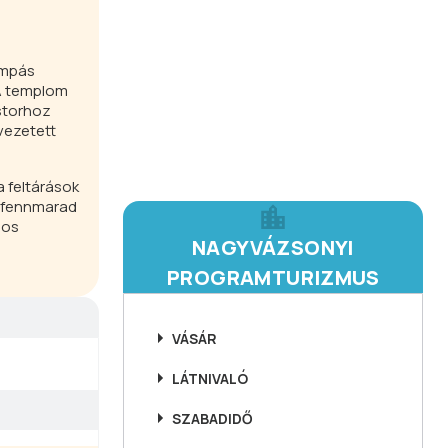
ompás
 A templom
ostorhoz
 vezetett
a feltárások
n fennmarad
los
NAGYVÁZSONYI
PROGRAMTURIZMUS
VÁSÁR
LÁTNIVALÓ
SZABADIDŐ