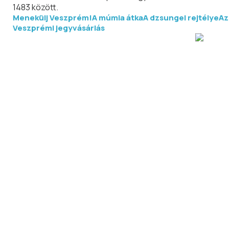
1483 között.
Menekülj Veszprém!
A múmia átka
A dzsungel rejtélye
Az
Veszprémi jegyvásárlás