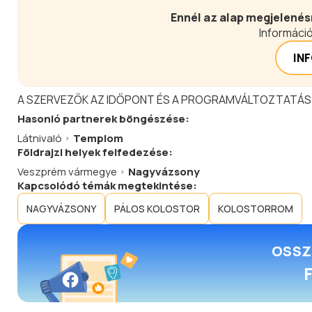
Ennél az alap megjelenés
Információ
IN
A SZERVEZŐK AZ IDŐPONT ÉS A PROGRAMVÁLTOZTATÁS
Hasonló
partnerek
böngészése:
Látnivaló
Templom
Földrajzi helyek felfedezése:
Veszprém vármegye
Nagyvázsony
Kapcsolódó témák megtekintése:
NAGYVÁZSONY
PÁLOS KOLOSTOR
KOLOSTORROM
OSSZ