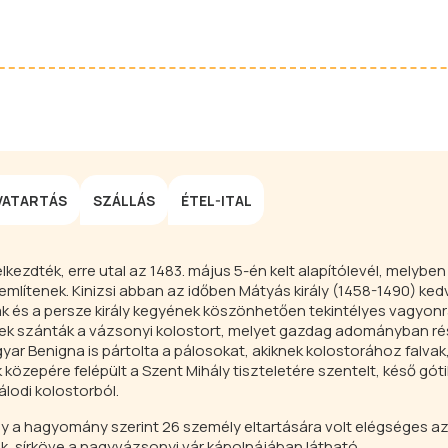
VATARTÁS
SZÁLLÁS
ÉTEL-ITAL
ezdték, erre utal az 1483. május 5-én kelt alapítólevél, melyben K
mlítenek. Kinizsi abban az időben Mátyás király (1458-1490) kedv
ak és a persze király kegyének köszönhetően tekintélyes vagyonr
ynek szánták a vázsonyi kolostort, melyet gazdag adományban rés
yar Benigna is pártolta a pálosokat, akiknek kolostorához falvak
közepére felépült a Szent Mihály tiszteletére szentelt, késő gót
lodi kolostorból.
y a hagyomány szerint 26 személy eltartására volt elégséges az 
rták, sírköve a nagyvázsonyi vár kápolnájában látható.