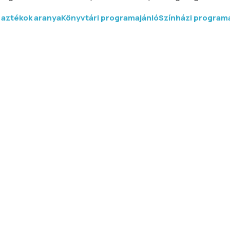
 aztékok aranya
Könyvtári programajánló
Színházi program