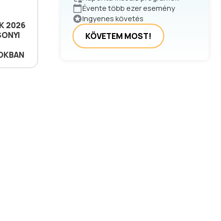
Évente több ezer esemény
Ingyenes követés
 2026
SONYI
KÖVETEM MOST!
OKBAN