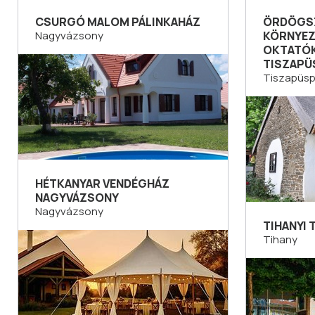
CSURGÓ MALOM PÁLINKAHÁZ
ÖRDÖGS
Nagyvázsony
KÖRNYEZ
OKTATÓ
TISZAPÜ
Tiszapüsp
HÉTKANYAR VENDÉGHÁZ
NAGYVÁZSONY
Nagyvázsony
TIHANYI
Tihany