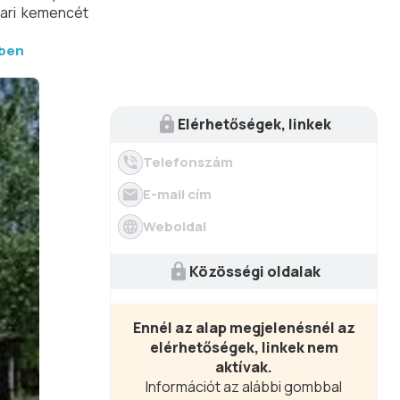
vari kemencét
ben
Elérhetőségek, linkek
Telefonszám
E-mail cím
Weboldal
Közösségi oldalak
Ennél az alap megjelenésnél az
elérhetőségek, linkek nem
aktívak.
Információt az alábbi gombbal