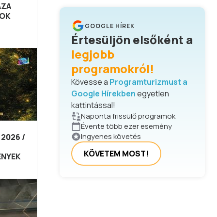
ÁZA
SOK
GOOGLE HÍREK
Értesüljön elsőként a
legjobb
programokról!
Kövesse a
Programturizmust a
Google Hírekben
egyetlen
kattintással!
Naponta frissülő programok
Évente több ezer esemény
Ingyenes követés
2026 /
KÖVETEM MOST!
ÉNYEK