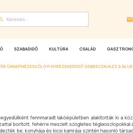
LÓ
SZABADIDŐ
KULTÚRA
CSALÁD
GASZTRONÓ
YÉR ÜNNEP
MÉZESVÖLGYI NYÁR
ZENEERDŐ DEBRECEN
JAZZ & BLU
gyedüliként fennmaradt lakóépületben alakították ki a köz
attal borított, fehérre meszelt szögletes téglaoszlopokkal 
dezték be, konyhája és kicsi kamrája szintén hasonló társad