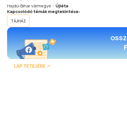
Hajdú-Bihar vármegye
Újléta
Kapcsolódó témák megtekintése:
TÁJHÁZ
OSSZ
LAP TETEJÉRE