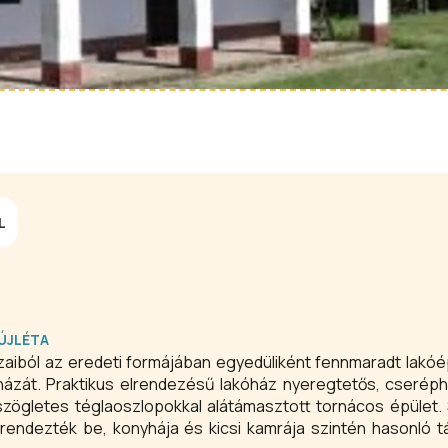
L
ÚJLÉTA
aiból az eredeti formájában egyedüliként fennmaradt lakó
ájházát. Praktikus elrendezésű lakóház nyeregtetős, cseréph
 szögletes téglaoszlopokkal alátámasztott tornácos épület.
rendezték be, konyhája és kicsi kamrája szintén hasonló t