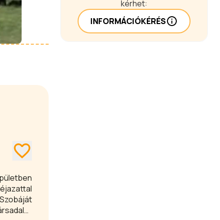
kérhet:
INFORMÁCIÓKÉRÉS
épületben
éjazattal
 Szobáját
ársadalmi