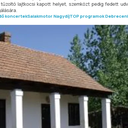
, tűzoltó lajtkocsi kapott helyet, szemközt pedig fedett ud
álására.
ő koncertek
Salakmotor Nagydíj
TOP programok Debrecen