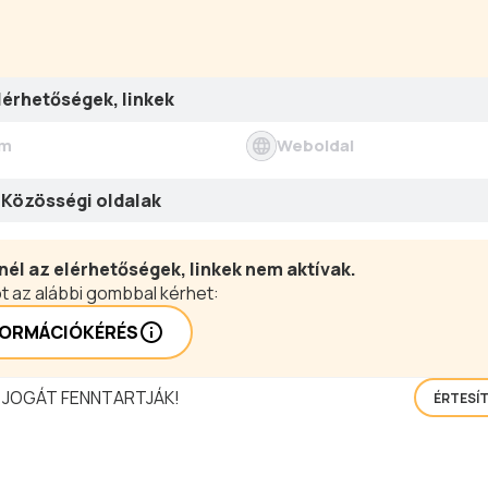
tükrözi. A portán a szín alatt szekér, tűzoltó lajtkocsi kapot
vari kemencét építettek a falunapok gasztronómiai bemu
lérhetőségek, linkek
ím
Weboldal
Közösségi oldalak
nél az elérhetőségek, linkek nem aktívak.
t az alábbi gombbal kérhet:
FORMÁCIÓKÉRÉS
 JOGÁT FENNTARTJÁK!
ÉRTESÍ