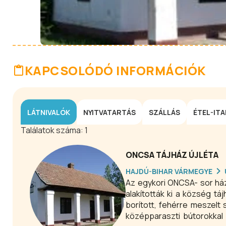
KAPCSOLÓDÓ INFORMÁCIÓK
LÁTNIVALÓK
NYITVATARTÁS
SZÁLLÁS
ÉTEL-ITA
Találatok száma:
1
ONCSA TÁJHÁZ ÚJLÉTA
HAJDÚ-BIHAR VÁRMEGYE
Az egykori ONCSA- sor ház
alakították ki a község t
borított, fehérre meszelt
középparaszti bútorokkal 