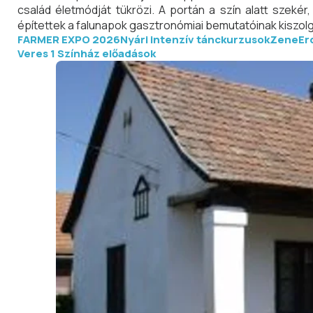
család életmódját tükrözi. A portán a szín alatt szekér
építettek a falunapok gasztronómiai bemutatóinak kiszolg
FARMER EXPO 2026
Nyári intenzív tánckurzusok
ZeneErd
Veres 1 Színház előadások