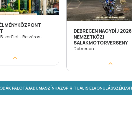
-ÉLMÉNYKÖZPONT
T
DEBRECEN NAGYDÍJ 2026 
5. kerület - Belváros-
NEMZETKÖZI
s
SALAKMOTORVERSENY
Debrecen
ODÁK PALOTÁJA
DUMASZÍNHÁZ
SPIRITUÁLIS ELVONULÁS
SZÉKESFE