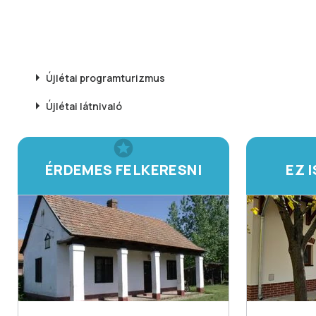
Újlétai
programturizmus
Újlétai
látnivaló
ÉRDEMES FELKERESNI
EZ 