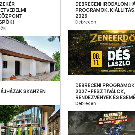
ZEKÉR
DEBRECENI IRODALOM H
ETVÉDELMI
PROGRAMOK, KIÁLLÍTÁ
KÖZPONT
2026
SPÖKI
Debrecen
öki
DEBRECENI PROGRAMOK 
 TÁJHÁZAK SKANZEN
2027 - FESZTIVÁLOK,
RENDEZVÉNYEK ÉS ESEM
Debrecen