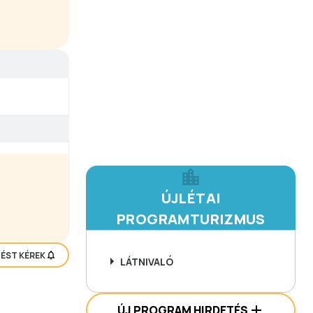
t helyet,
tatóinak
ÚJLÉTAI
PROGRAMTURIZMUS
TÉST KÉREK
LÁTNIVALÓ
ÚJ PROGRAM HIRDETÉS