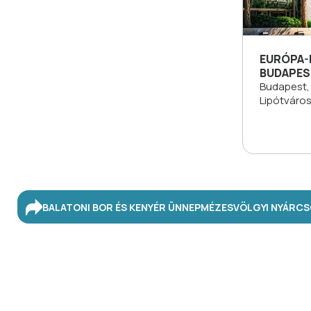
EURÓPA
BUDAPES
Budapest, 
Lipótváro
BALATONI BOR ÉS KENYÉR ÜNNEP
MÉZESVÖLGYI NYÁR
CS