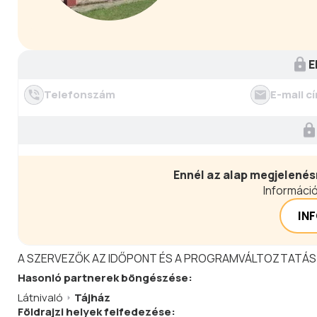
helyzetű család életmódját 
szemközt pedig fedett ud
kiszolgálására.
E
Telefonszám
E-mail c
Ennél az alap megjelenés
Információ
IN
A SZERVEZŐK AZ IDŐPONT ÉS A PROGRAMVÁLTOZTATÁS
Hasonló
partnerek
böngészése:
Látnivaló
Tájház
Földrajzi helyek felfedezése: