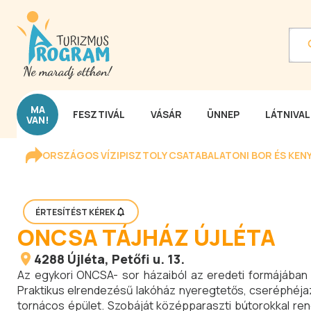
MA
FESZTIVÁL
VÁSÁR
ÜNNEP
LÁTNIVA
VAN!
ORSZÁGOS VÍZIPISZTOLY CSATA
BALATONI BOR ÉS KEN
ÉRTESÍTÉST KÉREK
ONCSA TÁJHÁZ ÚJLÉTA
4288
Újléta
, Petőfi u. 13.
Az egykori ONCSA- sor házaiból az eredeti formájában e
Praktikus elrendezésű lakóház nyeregtetős, cseréphéjaz
tornácos épület. Szobáját középparaszti bútorokkal ren