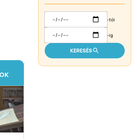
-tól
-ig
KERESÉS
TOK