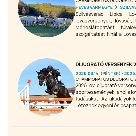
CHAMPIONÁTUS DÍJUGRATÓ 
HEVES VÁRMEGYE
SZILVÁ
Szilvásváradi Lipicai 
lovasversenyek, lóvásár, 
Méneslátogatást, túral
szolgáltatást kínál a Lovas
Lipicai Lovasközpontban, S
DÍJUGRATÓ VERSENYEK 
2026.08.14. (PÉNTEK) - 2026
CHAMPIONÁTUS DÍJUGRATÓ 
2026. évi díjugrató versenyek programajánló. A lovas díjugrató versenyek izgalmas és
sportesemények, ahol a lo
tudásukat. Az akadályok 
Léteznek egyéni és csapatv