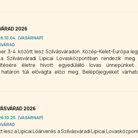
VÁRAD 2026
26.10.04. (VASÁRNAP)
SVÁRAD
er 3-4. között lesz Szilvásváradon. Közép-Kelet-Európa l
a Szilvásváradi Lipicai Lovasközpontban rendezik meg.
nítésére életre hívott egyedülálló lovas ünnepünket 
 határon túli elővágta előzi meg. Belépőjegyeket várhat
VÁSVÁRAD 2026
26.10.25. (VASÁRNAP)
SVÁRAD
i Lovasközpont Fedeles