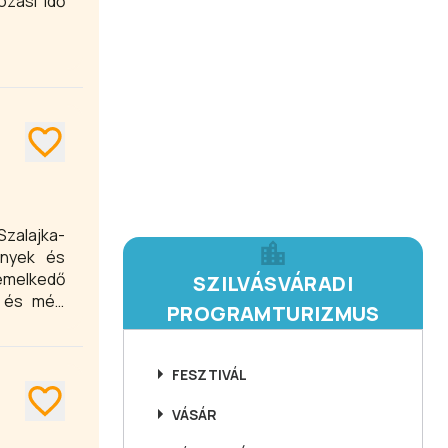
zási idő
Szalajka-
ények és
iemelkedő
SZILVÁSVÁRADI
s és még
PROGRAMTURIZMUS
FESZTIVÁL
VÁSÁR