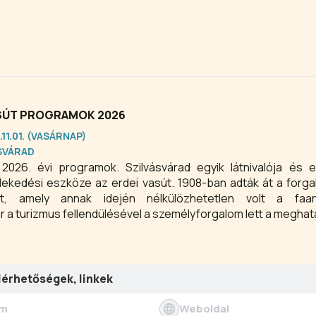
ASÚT PROGRAMOK 2026
.11.01. (VASÁRNAP)
SVÁRAD
t 2026. évi programok. Szilvásvárad egyik látnivalója és
zlekedési eszköze az erdei vasút. 1908-ban adták át a forg
t, amely annak idején nélkülözhetetlen volt a fa
 a turizmus fellendülésével a személyforgalom lett a meghat
lérhetőségek, linkek
ím
Weboldal