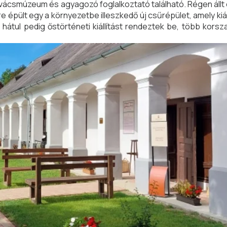
vácsmúzeum és agyagozó foglalkoztató található. Régen állt 
 épült egy a környezetbe illeszkedő új csűrépület, amely kiá
hátul pedig őstörténeti kiállítást rendeztek be, több korsz