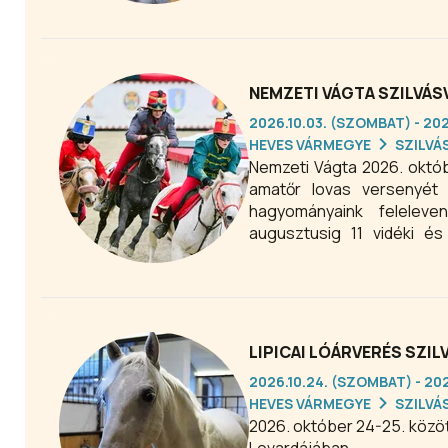
NEMZETI VÁGTA SZILVÁS
2026.10.03. (SZOMBAT) - 20
HEVES VÁRMEGYE
SZILVÁ
Nemzeti Vágta 2026. októb
amatőr lovas versenyét 
hagyományaink feleleve
augusztusig 11 vidéki és
közepétől lehet vásárolni.
LIPICAI LÓÁRVERÉS SZIL
2026.10.24. (SZOMBAT) - 20
HEVES VÁRMEGYE
SZILVÁ
2026. október 24-25. között lesz a Lipicai Lóárverés a Szilvásváradi Lipica