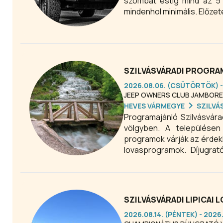
szombat estig mind az 5 
mindenhol minimális. Előze
SZILVÁSVÁRADI PROGRAM
2026.08.06. (CSÜTÖRTÖK) -
JEEP OWNERS CLUB JAMBORE
HEVES VÁRMEGYE
SZILVÁ
Programajánló Szilvásvára
völgyben. A településen
programok várják az érdek
lovasprogramok. Díjugrat
számos népszerű lovas pr
SZILVÁSVÁRADI LIPICA
2026.08.14. (PÉNTEK) - 2026