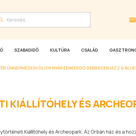
LÓ
SZABADIDŐ
KULTÚRA
CSALÁD
GASZTRONÓ
YÉR ÜNNEP
MÉZESVÖLGYI NYÁR
ZENEERDŐ DEBRECEN
JAZZ & BLU
I KIÁLLÍTÓHELY ÉS ARCHEO
történeti Kiállítóhely és Archeopark. Az Orbán ház és a hoz