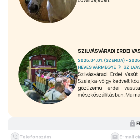
Lovardájában.
SZILVÁSVÁRADI ERDEI V
2026.04.01. (SZERDA) - 2026
HEVES VÁRMEGYE
SZILVÁ
Szilvásváradi Erdei Vasú
Szalajka-völgy kedvelt kö
gőzüzemű erdei vasuta
mészkőszállításban. Ma már
E
Telefonszám
E-mail c