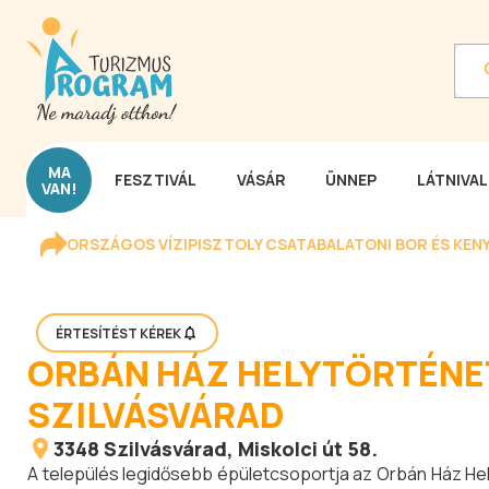
MA
FESZTIVÁL
VÁSÁR
ÜNNEP
LÁTNIVA
VAN!
ORSZÁGOS VÍZIPISZTOLY CSATA
BALATONI BOR ÉS KEN
ÉRTESÍTÉST KÉREK
ORBÁN HÁZ HELYTÖRTÉNET
SZILVÁSVÁRAD
3348
Szilvásvárad
, Miskolci út 58.
A település legidősebb épületcsoportja az Orbán Ház Hely