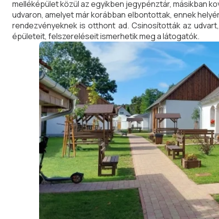
melléképület közül az egyikben jegypénztár, másikban ko
udvaron, amelyet már korábban elbontottak, ennek helyére
rendezvényeknek is otthont ad. Csinosították az udvart, 
épületeit, felszereléseit ismerhetik meg a látogatók.