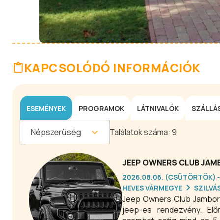
KAPCSOLÓDÓ INFORMÁCIÓK
ESEMÉNYEK
PROGRAMOK
LÁTNIVALÓK
SZÁLLÁ
Népszerűség
Találatok száma:
9
JEEP OWNERS CLUB JAMB
2026.08.06. (CSÜTÖRTÖK) -
HEVES VÁRMEGYE
SZILVÁ
Jeep Owners Club Jambore
jeep-es rendezvény. Elő