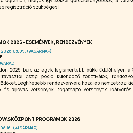
programon, melyek így sokkal gördülékenyebbek, a várako
tes regisztráció szükséges!
OK 2026 - ESEMÉNYEK, RENDEZVÉNYEK
 2026.08.09. (VASÁRNAP)
E
SVÁRAD
don 2026-ban, az egyik legismertebb bükki üdülőhelyen a 
 tavasztól őszig pedig különböző fesztiválok, rendezv
lődőket. Leghíresebb rendezvényei a hazai és nemzetközi k
ó és díjlovas versenyek, fogathajtó versenyek, lóárveré
ogram.
I LOVASKÖZPONT PROGRAMOK 2026
.08.16. (VASÁRNAP)