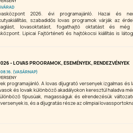
VERSENY
SVÁRAD
Lovasközpont 2026. évi programajánló. Hazai és ne
kutyakiállítás, szabadidős lovas programok várják az érde
ovaglást, lovasoktatást, fogathajtó oktatást és mé
központ. Lipicai Fajtörténeti és hajtókocsi kiállítás is láto
zilvásváradon.
2026 - LOVAS PROGRAMOK, ESEMÉNYEK, RENDEZVÉNYEK
.08.16. (VASÁRNAP)
VERSENY
 látványos
vasok és lovaik különböző akadályokon keresztül haladva mé
különböző típusúak, magasságuk és elrendezésük változat
ersenyek is, és a díjugratás része az olimpiai lovassportokn