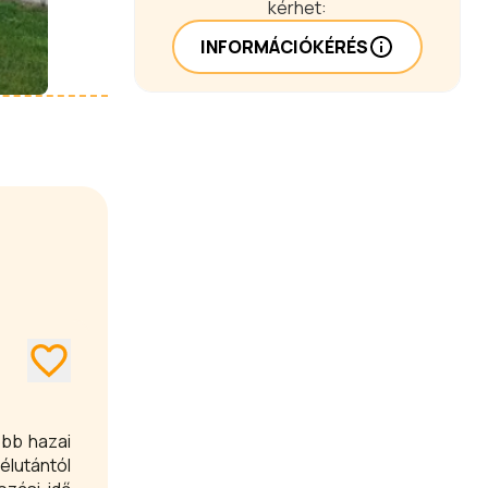
kérhet:
INFORMÁCIÓKÉRÉS
obb hazai
lutántól