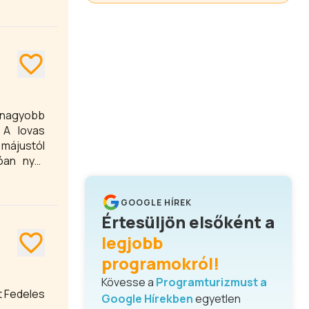
egnagyobb
 A lovas
májustól
óan nyár
GOOGLE HÍREK
Értesüljön elsőként a
legjobb
programokról!
Kövesse a
Programturizmust a
Google Hírekben
egyetlen