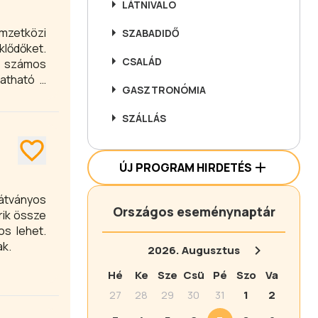
LÁTNIVALÓ
mzetközi
SZABADIDŐ
klődőket.
CSALÁD
g számos
gatható a
GASZTRONÓMIA
SZÁLLÁS
ÚJ PROGRAM HIRDETÉS
Országos eseménynaptár
rik össze
os lehet.
ak.
2026.
Augusztus
Hé
Ke
Sze
Csü
Pé
Szo
Va
27
28
29
30
31
1
2