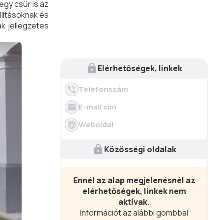
egy csűr is az
llításoknak és
ak jellegzetes
Elérhetőségek, linkek
Telefonszám
E-mail cím
Weboldal
Közösségi oldalak
Ennél az alap megjelenésnél az
elérhetőségek, linkek nem
aktívak.
Információt az alábbi gombbal