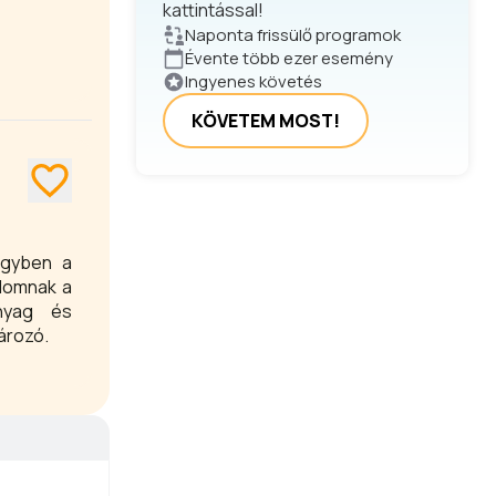
kattintással!
Naponta frissülő programok
Évente több ezer esemény
Ingyenes követés
KÖVETEM MOST!
 egyben a
alomnak a
anyag és
ározó.