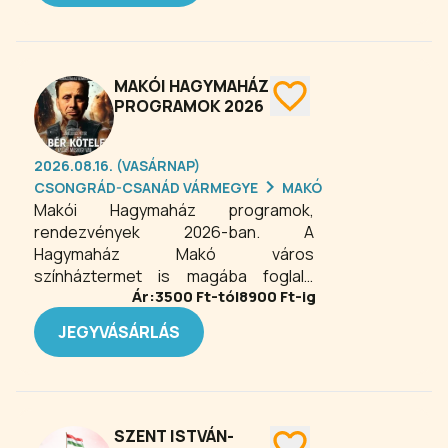
MAKÓI HAGYMAHÁZ
PROGRAMOK 2026
2026.08.16. (VASÁRNAP)
CSONGRÁD-CSANÁD VÁRMEGYE
MAKÓ
Makói Hagymaház programok,
rendezvények 2026-ban. A
Hagymaház Makó város
színháztermet is magába foglaló
Ár:
3500
Ft-tól
8900
Ft-ig
kulturális központja, a belvárosban, a
Posta utcán található. A Makói
JEGYVÁSÁRLÁS
Hagymaházban egész évben, a
szabadtéri színpadon pedig a nyári
időszakban várják a kicsiket és
nagyokat színes programkínálattal.
SZENT ISTVÁN-