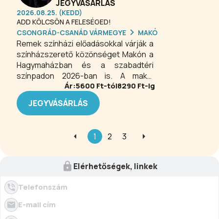
JEGYVÁSÁRLÁS
2026.08.25. (KEDD)
ADD KÖLCSÖN A FELESÉGED!
CSONGRÁD-CSANÁD VÁRMEGYE
MAKÓ
Remek színházi előadásokkal várják a
színházszerető közönséget Makón a
Hagymaházban és a szabadtéri
színpadon 2026-ban is. A makói
Ár:
5600
Ft-tól
8290
Ft-ig
színházi előadások minden alkalommal
különleges élményt kínálnak a
JEGYVÁSÁRLÁS
közönségnek. Klasszikus és kortárs
darabok, zenés és prózai produkciók
váltják egymást, így mindenki
1
2
3
megtalálhatja a hozzá legközelebb
álló műfajt. A minőségi szórakozás
mellett a színház közösségi élményt
Elérhetőségek, linkek
is teremt, ahol a művészet összeköti
az embereket és maradandó
Telefonszám
emlékeket ad.
E-mail cím