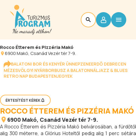
Rocco Étterem és Pizzéria Makó
6900
Makó
, Csanád Vezér tér 7-9.
BALATONI BOR ÉS KENYÉR ÜNNEP
ZENEERDŐ DEBRECEN
MÉZESVÖLGYI NYÁR
BORBUSZ A BALATONNÁL
JAZZ & BLUES
RETRO NAP BUDAPESTEN
JEGYEK
ÉRTESÍTÉST KÉREK
ROCCO ÉTTEREM ÉS PIZZÉRIA MAKÓ
6900
Makó
, Csanád Vezér tér 7-9.
A Rocco Étterem és Pizzéria Makó belvárosában, a fürdőtől
alig 300 méterre, a Glórius Hoteltől pedig alig 1 perc sétára