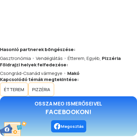
Hasonló
partnerek
böngészése:
Gasztronómia
Vendéglátás
Étterem
,
Egyéb
,
Pizzéria
Földrajzi helyek felfedezése:
Csongrád-Csanád vármegye
Makó
Kapcsolódó témák megtekintése:
ÉTTEREM
PIZZÉRIA
OSSZA MEG ISMERŐSEIVEL
FACEBOOKON!
Megosztás