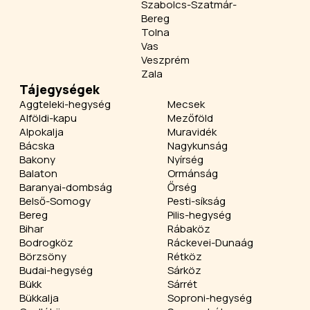
Szabolcs-Szatmár-
Bereg
Tolna
Vas
Veszprém
Zala
Tájegységek
Aggteleki-hegység
Mecsek
Alföldi-kapu
Mezőföld
Alpokalja
Muravidék
Bácska
Nagykunság
Bakony
Nyírség
Balaton
Ormánság
Baranyai-dombság
Őrség
Belső-Somogy
Pesti-síkság
Bereg
Pilis-hegység
Bihar
Rábaköz
Bodrogköz
Ráckevei-Dunaág
Börzsöny
Rétköz
Budai-hegység
Sárköz
Bükk
Sárrét
Bükkalja
Soproni-hegység