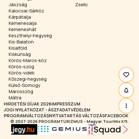
Jászság
Zselic
Kalocsai-Sárköz
Kárpátalja
Kemenesalja
Kemeneshát
Keszthelyi-hegység
Kis-Balaton
Kisalföld
Kiskunság
Körös-Maros-köz
Körös-szög
Körös-vidék
Kőszegi-hegység
Külső-Somogy
Marosszög
Mátra
HIRDETÉSI DÍJAK 2026
IMPRESSZUM
JOGI NYILATKOZAT - ÁSZF
ADATVÉDELEM
PROGRAMVÁLTOZÁS
NYITVATARTÁS VÁLTOZÁS
FACEBOOK
© 2007-2026 PROGRAMTURIZMUS - Magyar TourMix Kft.