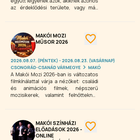
együtt legyenek azok, akiknek azonos
az érdeklődési területe, vagy más
közös élmény fűzi össze őket. Nagyon
népszerűek az autós, lakóautós,
oldtimer, motoros, kamionos, traktor
és tuning találkozók, szakember és
MAKÓI MOZI
üzleti találkozók, színházi találkozók,
MŰSOR 2026
fúvószenekari találkozók, néptánc és
táncház találkozók, fazekas
2026.08.07. (PÉNTEK) - 2026.08.23. (VASÁRNAP)
találkozók, kutyás találkozók,
CSONGRÁD-CSANÁD VÁRMEGYE
MAKÓ
numizmatikai találkozók, nyugdíjas
A Makói Mozi 2026-ban is változatos
találkozók, nemzetiségi találkozók,
filmkínálattal várja a nézőket: családi
múltidéző találkozók, rádióamatőr
és animációs filmek, népszerű
találkozók, golf találkozók, és még
mozisikerek, valamint felnőtteknek
hosszan lehetne sorolni.
szóló alkotások egyaránt
szerepelnek a műsoron. Remek
programlehetőség kettesben, a
családdal, barátokkal, kollégákkal.
MAKÓI SZÍNHÁZI
ELŐADÁSOK 2026 -
ONLINE