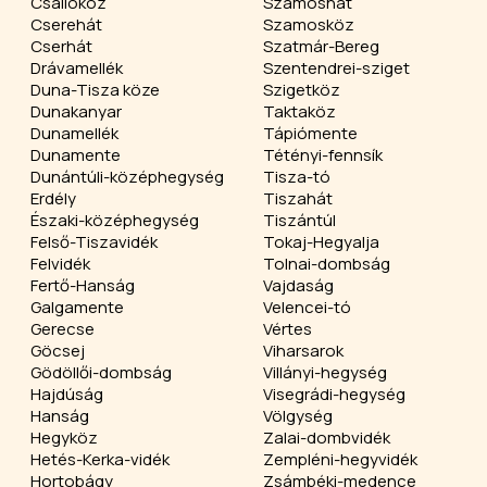
Csallóköz
Szamoshát
Cserehát
Szamosköz
Cserhát
Szatmár-Bereg
Drávamellék
Szentendrei-sziget
Duna-Tisza köze
Szigetköz
Dunakanyar
Taktaköz
Dunamellék
Tápiómente
Dunamente
Tétényi-fennsík
Dunántúli-középhegység
Tisza-tó
Erdély
Tiszahát
Északi-középhegység
Tiszántúl
Felső-Tiszavidék
Tokaj-Hegyalja
Felvidék
Tolnai-dombság
Fertő-Hanság
Vajdaság
Galgamente
Velencei-tó
Gerecse
Vértes
Göcsej
Viharsarok
Gödöllői-dombság
Villányi-hegység
Hajdúság
Visegrádi-hegység
Hanság
Völgység
Hegyköz
Zalai-dombvidék
Hetés-Kerka-vidék
Zempléni-hegyvidék
Hortobágy
Zsámbéki-medence