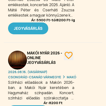
művészete és a neki írt rengeteg
emlékestek, koncertek 2026. Ajánló. A
igényes dal inspirációként szolgál
Máté Péter és Cserháti Zsuzsa
napjaink énekesei számára is.
emlékestek a magyar könnyűzene két
Ár:
5900
Ft-tól
8200
Ft-ig
legendás alakjának időtlen dalait
hozzák közel a közönséghez. Az
JEGYVÁSÁRLÁS
esteken felcsendülnek azok a
slágerek, melyek generációkon át
szívekhez szóltak, s ma is ugyanolyan
erővel hatnak. Meghitt hangulat,
felemelő pillanatok és valódi zenei
MAKÓI NYÁR 2026 -
élmény vár mindenkit, aki velük
ONLINE
szeretne emlékezni.
JEGYVÁSÁRLÁS
2026.08.16. (VASÁRNAP)
CSONGRÁD-CSANÁD VÁRMEGYE
MAKÓ
Színházi előadások a Makón 2026-
ban, a Makói Nyár keretében a
Hagymaház színpadán. Koncert,
színházi előadás szórakoztatja a
Ár:
8200
Ft
nézőket a nyári estéken.