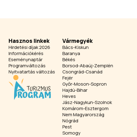
Hasznos linkek
Vármegyék
Hirdetési díjak 2026
Bács-Kiskun
Információkérés
Baranya
Eseménynaptár
Békés
Programváltozás
Borsod-Abaúj-Zemplén
Nyitvatartás változás
Csongrád-Csanád
Fejér
Győr-Moson-Sopron
Hajdú-Bihar
Heves
Jász-Nagykun-Szolnok
Komárom-Esztergom
Nem Magyarország
Nógrád
Pest
Somogy