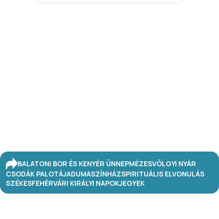
BALATONI BOR ÉS KENYÉR ÜNNEP
MÉZESVÖLGYI NYÁR
CSODÁK PALOTÁJA
DUMASZÍNHÁZ
SPIRITUÁLIS ELVONULÁS
SZÉKESFEHÉRVÁRI KIRÁLYI NAPOK
JEGYEK