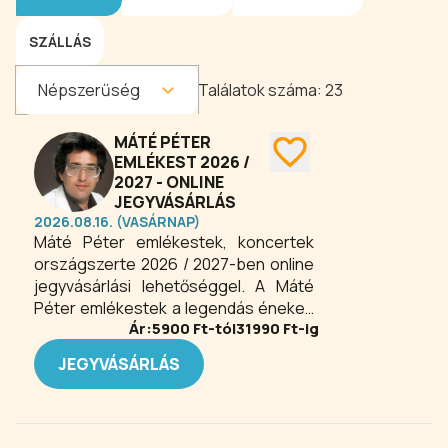
SZÁLLÁS
Népszerűség
Találatok száma:
23
MÁTÉ PÉTER
EMLÉKEST 2026 /
2027 - ONLINE
JEGYVÁSÁRLÁS
2026.08.16. (VASÁRNAP)
Máté Péter emlékestek, koncertek
országszerte 2026 / 2027-ben online
jegyvásárlási lehetőséggel. A Máté
Péter emlékestek a legendás énekes
Ár:
5900
Ft-tól
31990
Ft-ig
és zeneszerző örökségét idézik meg,
felejthetetlen slágereinek újrahangolt
JEGYVÁSÁRLÁS
előadásával. Az esteken a közönség
átélheti azt a különleges érzelmi
világot, amely Máté Péter dalait
generációkon át időtlenné tette. A