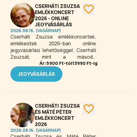
meghitt hangulat és a zene ereje
CSERHÁTI ZSUZSA
egyszerre nyújt nosztalgiát és
EMLÉKKONCERT
felemelő élményt.
2026 - ONLINE
JEGYVÁSÁRLÁS
2026.08.16. (VASÁRNAP)
Cserháti Zsuzsa emlékkoncertek,
emlékestek 2026-ban online
jegyvásárlási lehetőséggel. Cserháti
Zsuzsát, mint a második
Ár:
5900
Ft-tól
13990
Ft-ig
popgeneráció egyik legkiemelkedőbb
egyéniségét tartják számon,
JEGYVÁSÁRLÁS
kritikusok szerint a hazai poptörténet
legjobb „női torka” volt az övé. A ’70-
es évek egyik legtöbbet
foglalkoztatott énekesnője volt, a ’80-
as években azonban háttérbe került,
CSERHÁTI ZSUZSA
majd mintegy másfél évtizedes
ÉS MÁTÉ PÉTER
kihagyás után 1996-tól Magyarország
EMLÉKKONCERT
legnagyobb sikerű visszatérését
2026
2026.08.16. (VASÁRNAP)
mondhatta magáénak. Előadó-
Cserháti Zsuzsa és Máté Péter