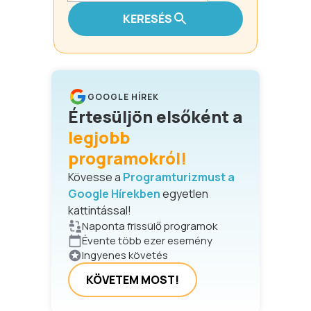
KERESÉS
GOOGLE HÍREK
Értesüljön elsőként a
legjobb
programokról!
Kövesse a
Programturizmust a
Google Hírekben
egyetlen
kattintással!
Naponta frissülő programok
Évente több ezer esemény
Ingyenes követés
KÖVETEM MOST!