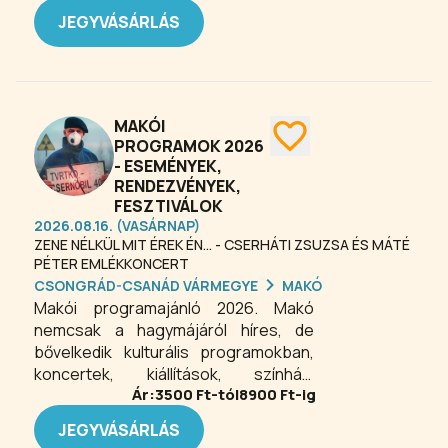
JEGYVÁSÁRLÁS
MAKÓI
PROGRAMOK 2026
- ESEMÉNYEK,
RENDEZVÉNYEK,
FESZTIVÁLOK
2026.08.16. (VASÁRNAP)
ZENE NÉLKÜL MIT ÉREK ÉN... - CSERHÁTI ZSUZSA ÉS MÁTÉ
PÉTER EMLÉKKONCERT
CSONGRÁD-CSANÁD VÁRMEGYE
MAKÓ
Makói programajánló 2026. Makó
nemcsak a hagymájáról híres, de
bővelkedik kulturális programokban,
koncertek, kiállítások, színházi
Ár:
3500
Ft-tól
8900
Ft-ig
előadások, gasztronómiai programok,
filmvetítések, fesztiválok várják az
JEGYVÁSÁRLÁS
érdeklődő közönséget.