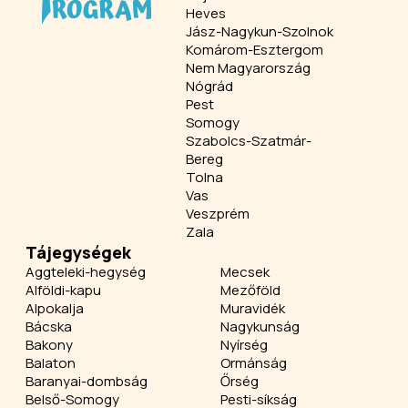
Heves
Jász-Nagykun-Szolnok
Komárom-Esztergom
Nem Magyarország
Nógrád
Pest
Somogy
Szabolcs-Szatmár-
Bereg
Tolna
Vas
Veszprém
Zala
Tájegységek
Aggteleki-hegység
Mecsek
Alföldi-kapu
Mezőföld
Alpokalja
Muravidék
Bácska
Nagykunság
Bakony
Nyírség
Balaton
Ormánság
Baranyai-dombság
Őrség
Belső-Somogy
Pesti-síkság