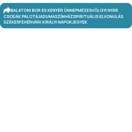
BALATONI BOR ÉS KENYÉR ÜNNEP
MÉZESVÖLGYI NYÁR
CSODÁK PALOTÁJA
DUMASZÍNHÁZ
SPIRITUÁLIS ELVONULÁS
SZÉKESFEHÉRVÁRI KIRÁLYI NAPOK
JEGYEK