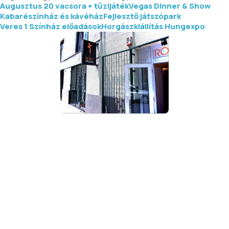
Augusztus 20 vacsora + tűzijáték
Vegas Dinner & Show
Kabarészínház és kávéház
Fejlesztő játszópark
Veres 1 Színház előadások
Horgászkiállítás Hungexpo