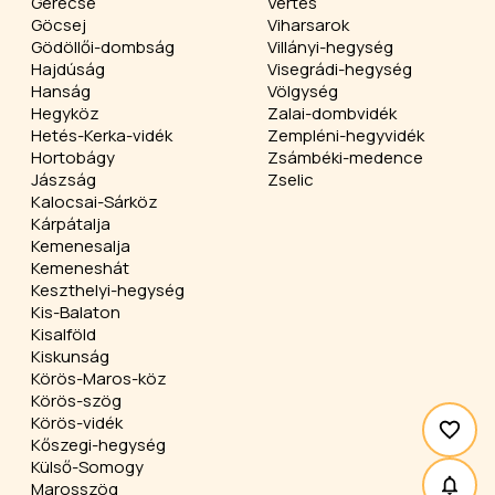
Gerecse
Vértes
Göcsej
Viharsarok
Gödöllői-dombság
Villányi-hegység
Hajdúság
Visegrádi-hegység
Hanság
Völgység
Hegyköz
Zalai-dombvidék
Hetés-Kerka-vidék
Zempléni-hegyvidék
Hortobágy
Zsámbéki-medence
Jászság
Zselic
Kalocsai-Sárköz
Kárpátalja
Kemenesalja
Kemeneshát
Keszthelyi-hegység
Kis-Balaton
Kisalföld
Kiskunság
Körös-Maros-köz
Körös-szög
Körös-vidék
Kőszegi-hegység
Külső-Somogy
Marosszög