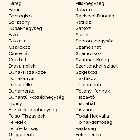
Bereg
Pilis-hegység
Bihar
Rábaköz
Bodrogköz
Ráckevei-Dunaág
Börzsöny
Rétköz
Budai-hegység
Sárköz
Bükk
Sárrét
Bükkalja
Soproni-hegység
Csallóköz
Szamoshát
Cserehát
Szamosköz
Cserhát
Szatmár-Bereg
Drávamellék
Szentendrei-sziget
Duna-Tisza köze
Szigetköz
Dunakanyar
Taktaköz
Dunamellék
Tápiómente
Dunamente
Tétényi-fennsík
Dunántúli-középhegység
Tisza-tó
Erdély
Tiszahát
Északi-középhegység
Tiszántúl
Felső-Tiszavidék
Tokaj-Hegyalja
Felvidék
Tolnai-dombság
Fertő-Hanság
Vajdaság
Galgamente
Velencei-tó