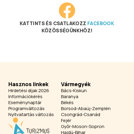
KATTINTS ÉS CSATLAKOZZ
FACEBOOK
KÖZÖSSÉGÜNKHÖZ!
Hasznos linkek
Vármegyék
Hirdetési díjak 2026
Bács-Kiskun
Információkérés
Baranya
Eseménynaptár
Békés
Programváltozás
Borsod-Abaúj-Zemplén
Nyitvatartás változás
Csongrád-Csanád
Fejér
Győr-Moson-Sopron
Hajdú-Bihar