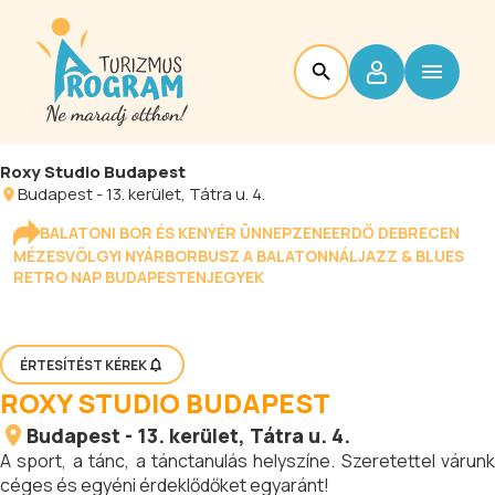
Roxy Studio Budapest
Budapest
-
13. kerület
, Tátra u. 4.
BALATONI BOR ÉS KENYÉR ÜNNEP
ZENEERDŐ DEBRECEN
MÉZESVÖLGYI NYÁR
BORBUSZ A BALATONNÁL
JAZZ & BLUES
RETRO NAP BUDAPESTEN
JEGYEK
ÉRTESÍTÉST KÉREK
ROXY STUDIO BUDAPEST
Budapest
-
13. kerület
, Tátra u. 4.
A sport, a tánc, a tánctanulás helyszíne. Szeretettel várunk
céges és egyéni érdeklődőket egyaránt!