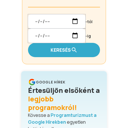
-tól
-ig
KERESÉS
GOOGLE HÍREK
Értesüljön elsőként a
legjobb
programokról!
Kövesse a
Programturizmust a
Google Hírekben
egyetlen