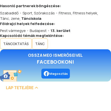
Hasonló
partnerek
böngészése:
Szabadidő
Sport
,
Szórakozás
Fitness
,
Fitness helyek
,
Tánc, zene
,
Tánciskola
Földrajzi helyek felfedezése:
Pest vármegye
Budapest
13. kerület
Kapcsolódó témák megtekintése:
TÁNCOKTATÁS
TÁNC
OSSZA MEG ISMERŐSEIVEL
FACEBOOKON!
Megosztás
LAP TETEJÉRE