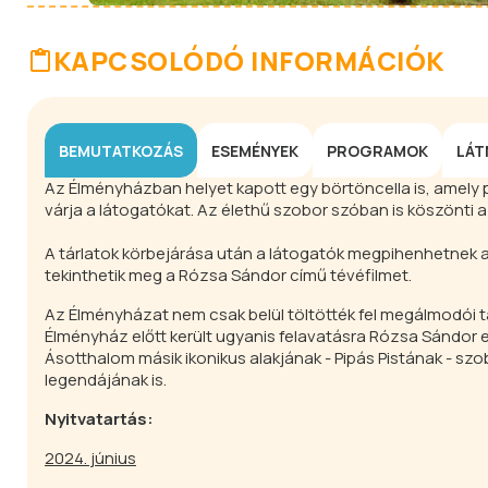
KAPCSOLÓDÓ INFORMÁCIÓK
BEMUTATKOZÁS
ESEMÉNYEK
PROGRAMOK
LÁT
Az Élményházban helyet kapott egy börtöncella is, amely
várja a látogatókat. Az élethű szobor szóban is köszönti
A tárlatok körbejárása után a látogatók megpihenhetnek a
tekinthetik meg a Rózsa Sándor című tévéfilmet.
Az Élményházat nem csak belül töltötték fel megálmodói ta
Élményház előtt került ugyanis felavatásra Rózsa Sándor el
Ásotthalom másik ikonikus alakjának - Pipás Pistának - szob
legendájának is.
Nyitvatartás:
2024. június