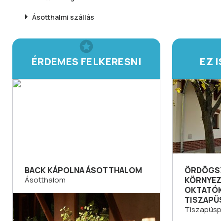
Ásotthalmi
szállás
ÉRDEMES FELKERESNI
EZ 
BACK KÁPOLNA ÁSOTTHALOM
ÖRDÖGS
Ásotthalom
KÖRNYEZ
OKTATÓ
TISZAPÜ
Tiszapüsp