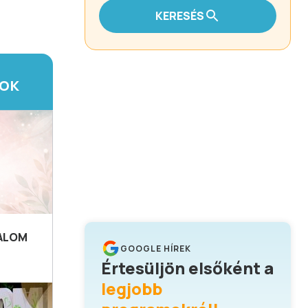
KERESÉS
TOK
HALOM
GOOGLE HÍREK
Értesüljön elsőként a
legjobb