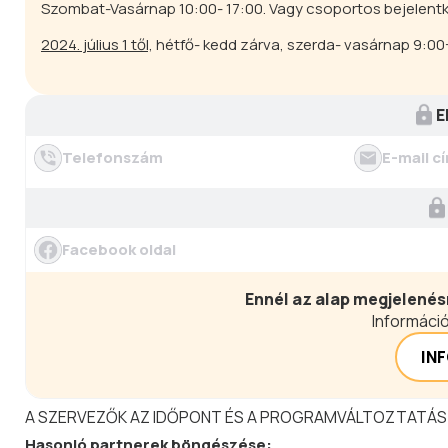
Szombat-Vasárnap 10:00- 17:00. Vagy csoportos bejelent
2024. július 1 től,
hétfő- kedd zárva, szerda- vasárnap 9:00-
E
Telefonszám
E-mail c
Facebook oldal
Ennél az alap megjelenés
Információ
IN
A SZERVEZŐK AZ IDŐPONT ÉS A PROGRAMVÁLTOZTATÁS
Hasonló
partnerek
böngészése: