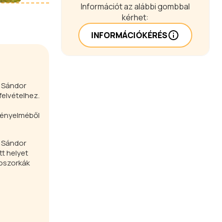
Információt az alábbi gombbal
kérhet:
INFORMÁCIÓKÉRÉS
a Sándor
felvételhez.
 kényelméből
a Sándor
tt helyet
boszorkák