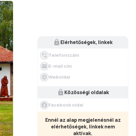
Elérhetőségek, linkek
Telefonszám
E-mail cím
Weboldal
Közösségi oldalak
Facebook oldal
Ennél az alap megjelenésnél az
elérhetőségek, linkek nem
aktívak.