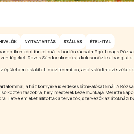
NIVALÓK
NYITVATARTÁS
SZÁLLÁS
ÉTEL-ITAL
 panoptikumként funkcionál, a börtön rácsai mögött maga Rózs
 a vendégeket, Rózsa Sándor ükunokája kölcsönözte a hangját a 
z épületben kialakított moziteremben, ahol valódi mozi székek
rtalommal, a ház környéke is érdekes látnivalókat kínál. A Rózs
ső köztéri faszobra, helyi mesterek keze munkája. Mellette kapo
ra, illetve emléket állítottak a tervezők, szervezők az átokházi 