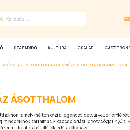
LÓ
SZABADIDŐ
KULTÚRA
CSALÁD
GASZTRONÓ
YÉR ÜNNEP
ZENEERDŐ DEBRECEN
MÉZESVÖLGYI NYÁR
BORBUSZ A 
ÁZ ÁSOTTHALOM
thalmon, amely méltón őrzi a legendás betyárvezér emlékét,
ig mindenkinek tartalmas kikapcsolódási lehetőséget nyújt,
zeumi darabokból álló állandó kiállításával.