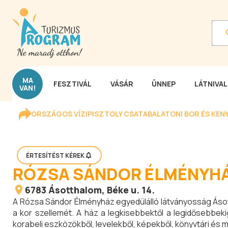
MA
FESZTIVÁL
VÁSÁR
ÜNNEP
LÁTNIVA
VAN!
ORSZÁGOS VÍZIPISZTOLY CSATA
BALATONI BOR ÉS KEN
ÉRTESÍTÉST KÉREK
RÓZSA SÁNDOR ÉLMÉNYH
6783
Ásotthalom
, Béke u. 14.
A Rózsa Sándor Élményház egyedülálló látványosság Ásot
a kor szellemét. A ház a legkisebbektől a legidősebbek
korabeli eszközökből, levelekből, képekből, könyvtári és mú