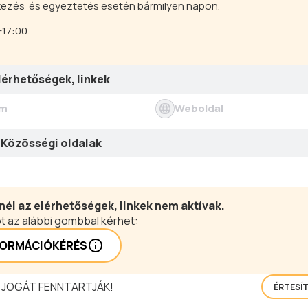
kezés és egyeztetés esetén bármilyen napon.
17:00.
lérhetőségek, linkek
ím
Weboldal
Közösségi oldalak
nél az elérhetőségek, linkek nem aktívak.
t az alábbi gombbal kérhet:
FORMÁCIÓKÉRÉS
 JOGÁT FENNTARTJÁK!
ÉRTESÍ