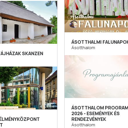
ÁSOTTHALMI FALUNAPOK
Ásotthalom
 TÁJHÁZAK SKANZEN
ÁSOTTHALOM PROGRA
2026 - ESEMÉNYEK ÉS
-ÉLMÉNYKÖZPONT
RENDEZVÉNYEK
T
Ásotthalom