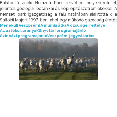
Balaton-felvidéki Nemzeti Park szívében helyezkedik el,
jelentős geológiai, botanikai és népi építészeti emlékekkel. A
nemzeti park igazgatóság a falu határában alakította ki a
Salföldi Majort 1997-ben, ahol egy működő gazdaság életét
Menekülj Veszprém!
A múmia átka
A dzsungel rejtélye
és őshonos magyar háziállatfajtákat, köztük a nemzeti
Az aztékok aranya
Könyvtári programajánló
kincsként számon tartott, kalandos történetű gidrán fajtát
Színházi programajánló
Veszprémi jegyvásárlás
mutatja be.