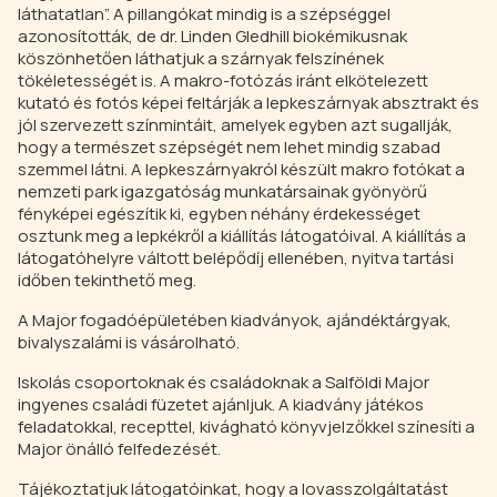
láthatatlan”. A pillangókat mindig is a szépséggel
azonosították, de dr. Linden Gledhill biokémikusnak
köszönhetően láthatjuk a szárnyak felszínének
tökéletességét is. A makro-fotózás iránt elkötelezett
kutató és fotós képei feltárják a lepkeszárnyak absztrakt és
jól szervezett színmintáit, amelyek egyben azt sugallják,
hogy a természet szépségét nem lehet mindig szabad
szemmel látni. A lepkeszárnyakról készült makro fotókat a
nemzeti park igazgatóság munkatársainak gyönyörű
fényképei egészítik ki, egyben néhány érdekességet
osztunk meg a lepkékről a kiállítás látogatóival. A kiállítás a
látogatóhelyre váltott belépődíj ellenében, nyitva tartási
időben tekinthető meg.
A Major fogadóépületében kiadványok, ajándéktárgyak,
bivalyszalámi is vásárolható.
Iskolás csoportoknak és családoknak a Salföldi Major
ingyenes családi füzetet ajánljuk. A kiadvány játékos
feladatokkal, recepttel, kivágható könyvjelzőkkel színesíti a
Major önálló felfedezését.
Tájékoztatjuk látogatóinkat, hogy a lovasszolgáltatást