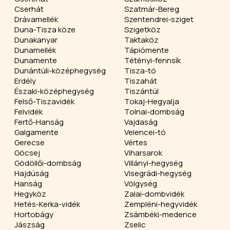
Cserhát
Szatmár-Bereg
Drávamellék
Szentendrei-sziget
Duna-Tisza köze
Szigetköz
Dunakanyar
Taktaköz
Dunamellék
Tápiómente
Dunamente
Tétényi-fennsík
Dunántúli-középhegység
Tisza-tó
Erdély
Tiszahát
Északi-középhegység
Tiszántúl
Felső-Tiszavidék
Tokaj-Hegyalja
Felvidék
Tolnai-dombság
Fertő-Hanság
Vajdaság
Galgamente
Velencei-tó
Gerecse
Vértes
Göcsej
Viharsarok
Gödöllői-dombság
Villányi-hegység
Hajdúság
Visegrádi-hegység
Hanság
Völgység
Hegyköz
Zalai-dombvidék
Hetés-Kerka-vidék
Zempléni-hegyvidék
Hortobágy
Zsámbéki-medence
Jászság
Zselic