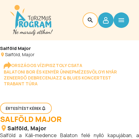
Salföld Major
Salföld
, Major
ORSZÁGOS VÍZIPISZTOLY CSATA
BALATONI BOR ÉS KENYÉR ÜNNEP
MÉZESVÖLGYI NYÁR
ZENEERDŐ DEBRECEN
JAZZ & BLUES KONCERTEST
TRABANT TÚRA
ÉRTESÍTÉST KÉREK
SALFÖLD MAJOR
Salföld
, Major
Salföld a Káli-medence Balaton felé nyíló kapujában, a