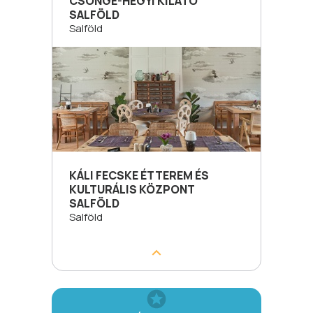
CSÖNGE-HEGYI KILÁTÓ
SALFÖLD
Salföld
KÁLI FECSKE ÉTTEREM ÉS
KULTURÁLIS KÖZPONT
SALFÖLD
Salföld