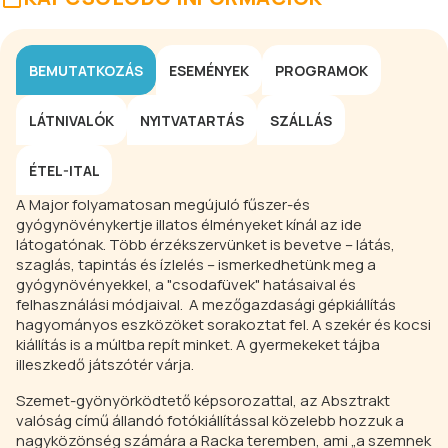
BEMUTATKOZÁS
ESEMÉNYEK
PROGRAMOK
LÁTNIVALÓK
NYITVATARTÁS
SZÁLLÁS
ÉTEL-ITAL
A Major folyamatosan megújuló fűszer-és
gyógynövénykertje illatos élményeket kínál az ide
látogatónak. Több érzékszervünket is bevetve – látás,
szaglás, tapintás és ízlelés – ismerkedhetünk meg a
gyógynövényekkel, a "csodafüvek" hatásaival és
felhasználási módjaival. A mezőgazdasági gépkiállítás
hagyományos eszközöket sorakoztat fel. A szekér és kocsi
kiállítás is a múltba repít minket. A gyermekeket tájba
illeszkedő játszótér várja.
Szemet-gyönyörködtető képsorozattal, az Absztrakt
valóság című állandó fotókiállítással közelebb hozzuk a
nagyközönség számára a Racka teremben, ami „a szemnek