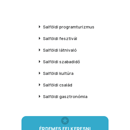
Salföldi
programturizmus
Salföldi
fesztivál
Salföldi
látnivaló
Salföldi
szabadidő
Salföldi
kultúra
Salföldi
család
Salföldi
gasztronómia
ÉRDEMES FELKERESNI