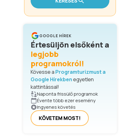
KERESÉS
GOOGLE HÍREK
Értesüljön elsőként a
legjobb
programokról!
Kövesse a
Programturizmust a
Google Hírekben
egyetlen
kattintással!
Naponta frissülő programok
Évente több ezer esemény
Ingyenes követés
KÖVETEM MOST!