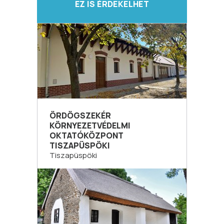
EZ IS ÉRDEKELHET
ÖRDÖGSZEKÉR
KÖRNYEZETVÉDELMI
OKTATÓKÖZPONT
TISZAPÜSPÖKI
Tiszapüspöki