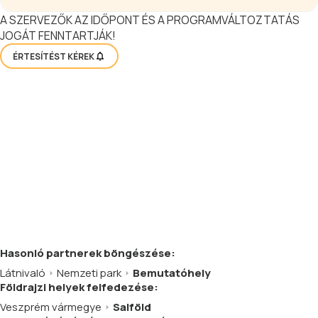
A SZERVEZŐK AZ IDŐPONT ÉS A PROGRAMVÁLTOZTATÁS
JOGÁT FENNTARTJÁK!
ÉRTESÍTÉST KÉREK
Hasonló
partnerek
böngészése:
Látnivaló
Nemzeti park
Bemutatóhely
Földrajzi helyek felfedezése:
Veszprém vármegye
Salföld