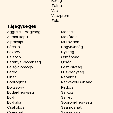
Bereg
Tolna
Vas
Veszprém
Zala
Tájegységek
Aggteleki-hegység
Mecsek
Alföldi-kapu
Mezőföld
Alpokalja
Muravidék
Bácska
Nagykunság
Bakony
Nyírség
Balaton
Ormánság
Baranyai-dombság
Őrség
Belső-Somogy
Pesti-síkság
Bereg
Pilis-hegység
Bihar
Rábaköz
Bodrogköz
Ráckevei-Dunaág
Börzsöny
Rétköz
Budai-hegység
Sárköz
Bükk
Sárrét
Bükkalja
Soproni-hegység
Csallóköz
Szamoshát
Cserehát
Szamosköz