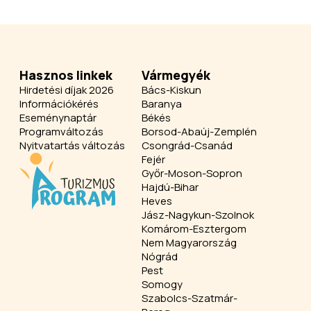
Hasznos linkek
Vármegyék
Hirdetési díjak 2026
Bács-Kiskun
Információkérés
Baranya
Eseménynaptár
Békés
Programváltozás
Borsod-Abaúj-Zemplén
Nyitvatartás változás
Csongrád-Csanád
Fejér
Győr-Moson-Sopron
Hajdú-Bihar
Heves
Jász-Nagykun-Szolnok
Komárom-Esztergom
Nem Magyarország
Nógrád
Pest
Somogy
Szabolcs-Szatmár-