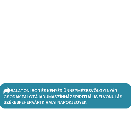
BALATONI BOR ÉS KENYÉR ÜNNEP
MÉZESVÖLGYI NYÁR
CSODÁK PALOTÁJA
DUMASZÍNHÁZ
SPIRITUÁLIS ELVONULÁS
SZÉKESFEHÉRVÁRI KIRÁLYI NAPOK
JEGYEK