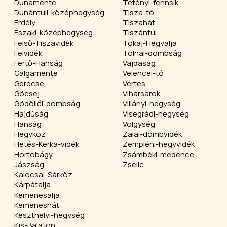
Dunamente
Tétényi-fennsík
Dunántúli-középhegység
Tisza-tó
Erdély
Tiszahát
Északi-középhegység
Tiszántúl
Felső-Tiszavidék
Tokaj-Hegyalja
Felvidék
Tolnai-dombság
Fertő-Hanság
Vajdaság
Galgamente
Velencei-tó
Gerecse
Vértes
Göcsej
Viharsarok
Gödöllői-dombság
Villányi-hegység
Hajdúság
Visegrádi-hegység
Hanság
Völgység
Hegyköz
Zalai-dombvidék
Hetés-Kerka-vidék
Zempléni-hegyvidék
Hortobágy
Zsámbéki-medence
Jászság
Zselic
Kalocsai-Sárköz
Kárpátalja
Kemenesalja
Kemeneshát
Keszthelyi-hegység
Kis-Balaton