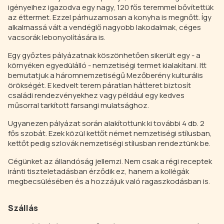
igényeihez igazodva egy nagy, 120 fős teremmel bővítettük
az éttermet. Ezzel párhuzamosan a konyha is megnőtt. Így
alkalmassá vált a vendéglő nagyobb lakodalmak, céges
vacsorák lebonyolítására is.
Egy győztes pályázatnak köszönhetően sikerült egy - a
környéken egyedülálló - nemzetiségi termet kialakítani. Itt
bemutatjuk a háromnemzetiségű Mezőberény kulturális
örökségét. E kedvelt terem páratlan hátteret biztosít
családi rendezvényekhez vagy például egy kedves
műsorral tarkított farsangi mulatsághoz.
Ugyanezen pályázat során alakítottunk ki további 4 db. 2
fős szobát. Ezek közül kettőt német nemzetiségi stílusban,
kettőt pedig szlovák nemzetiségi stílusban rendeztünk be.
Cégünket az állandóság jellemzi. Nem csak a régi receptek
iránti tiszteletadásban érződik ez, hanem a kollégák
megbecsülésében és a hozzájuk való ragaszkodásban is.
Szállás