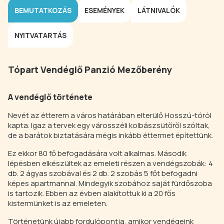
BEMUTATKOZÁS
ESEMÉNYEK
LÁTNIVALÓK
NYITVATARTÁS
Tópart Vendéglő Panzió Mezőberény
A vendéglő története
Nevét az étterem a város határában elterülő Hosszú-tóról
kapta. Igaz a tervek egy városszéli kolbászsütőről szóltak,
de a barátok biztatására mégis inkább éttermet építettünk.
Ez ekkor 80 fő befogadására volt alkalmas. Második
lépésben elkészültek az emeleti részen a vendégszobák: 4
db. 2 ágyas szobával és 2 db. 2 szobás 5 főt befogadni
képes apartmannal. Mindegyik szobához saját fürdőszoba
is tartozik. Ebben az évben alakítottuk ki a 20 fős
kistermünket is az emeleten.
Történetünk újabb fordulópontja, amikor vendégeink