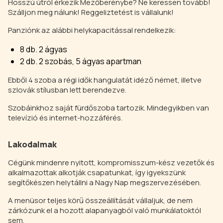
Hosszú útról érkezik Mezőberénybe? Ne keressen tovább!
Szálljon meg nálunk! Reggeliztetést is vállalunk!
Panziónk az alábbi helykapacitással rendelkezik:
8 db. 2 ágyas
2 db. 2 szobás, 5 ágyas apartman
Ebből 4 szoba a régi idők hangulatát idéző német, illetve
szlovák stílusban lett berendezve.
Szobáinkhoz saját fürdőszoba tartozik. Mindegyikben van
televízió és internet-hozzáférés.
Lakodalmak
Cégünk mindenre nyitott, kompromisszum-kész vezetők és
alkalmazottak alkotják csapatunkat, így igyekszünk
segítőkészen helytállni a Nagy Nap megszervezésében.
A menüsor teljes körű összeállítását vállaljuk, de nem
zárkózunk el a hozott alapanyagból való munkálatoktól
sem.