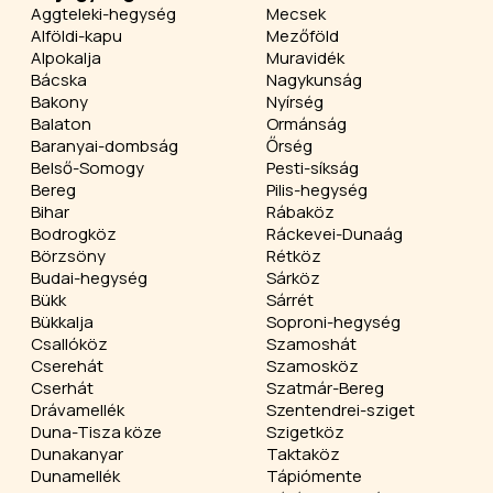
Aggteleki-hegység
Mecsek
Alföldi-kapu
Mezőföld
Alpokalja
Muravidék
Bácska
Nagykunság
Bakony
Nyírség
Balaton
Ormánság
Baranyai-dombság
Őrség
Belső-Somogy
Pesti-síkság
Bereg
Pilis-hegység
Bihar
Rábaköz
Bodrogköz
Ráckevei-Dunaág
Börzsöny
Rétköz
Budai-hegység
Sárköz
Bükk
Sárrét
Bükkalja
Soproni-hegység
Csallóköz
Szamoshát
Cserehát
Szamosköz
Cserhát
Szatmár-Bereg
Drávamellék
Szentendrei-sziget
Duna-Tisza köze
Szigetköz
Dunakanyar
Taktaköz
Dunamellék
Tápiómente