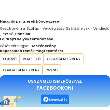
Hasonló
partnerek
böngészése:
Gasztronómia
,
Szállás
Vendéglátás
,
Szálláshelyek
Vendéglő
,
Panzió
,
Panziók
Földrajzi helyek felfedezése:
Békés vármegye
Mezőberény
Kapcsolódó témák megtekintése:
ESKÜVŐ
VENDÉGLŐ
CÉGES RENDEZVÉNY
CSALÁDI RENDEZVÉNY
PANZIÓ
OSSZA MEG ISMERŐSEIVEL
FACEBOOKON!
Megosztás