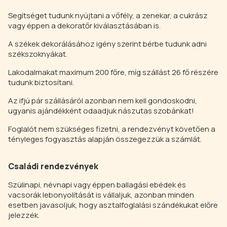
Segítséget tudunk nyújtani a vőfély, a zenekar, a cukrász
vagy éppen a dekoratőr kiválasztásában is.
A székek dekorálásához igény szerint bérbe tudunk adni
székszoknyákat.
Lakodalmakat maximum 200 főre, míg szállást 26 fő részére
tudunk biztosítani.
Az ifjú pár szállásáról azonban nem kell gondoskodni,
ugyanis ajándékként odaadjuk nászutas szobánkat!
Foglalót nem szükséges fizetni, a rendezvényt követően a
tényleges fogyasztás alapján összegezzük a számlát.
Családi rendezvények
Szülinapi, névnapi vagy éppen ballagási ebédek és
vacsorák lebonyolítását is vállaljuk, azonban minden
esetben javasoljuk, hogy asztalfoglalási szándékukat előre
jelezzék.