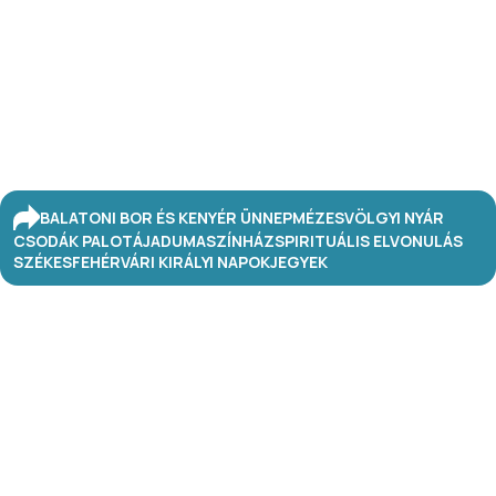
BALATONI BOR ÉS KENYÉR ÜNNEP
MÉZESVÖLGYI NYÁR
CSODÁK PALOTÁJA
DUMASZÍNHÁZ
SPIRITUÁLIS ELVONULÁS
SZÉKESFEHÉRVÁRI KIRÁLYI NAPOK
JEGYEK