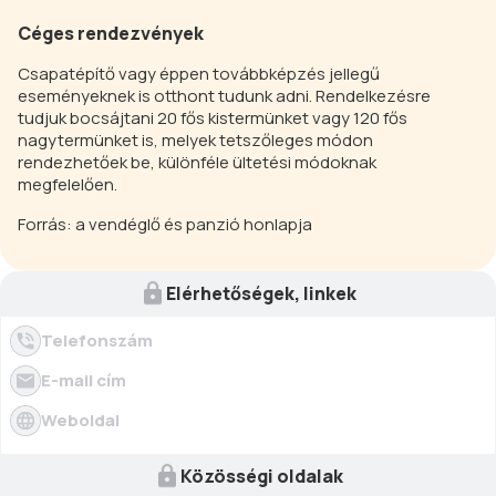
Céges rendezvények
Csapatépítő vagy éppen továbbképzés jellegű
eseményeknek is otthont tudunk adni. Rendelkezésre
tudjuk bocsájtani 20 fős kistermünket vagy 120 fős
nagytermünket is, melyek tetszőleges módon
rendezhetőek be, különféle ültetési módoknak
megfelelően.
Forrás: a vendéglő és panzió honlapja
Elérhetőségek, linkek
Telefonszám
E-mail cím
Weboldal
Közösségi oldalak