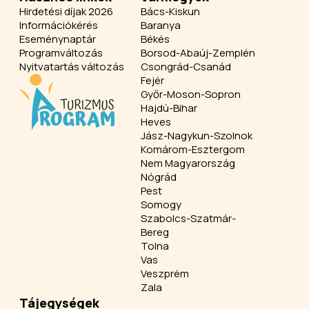
Hirdetési díjak 2026
Bács-Kiskun
Információkérés
Baranya
Eseménynaptár
Békés
Programváltozás
Borsod-Abaúj-Zemplén
Nyitvatartás változás
Csongrád-Csanád
Fejér
Győr-Moson-Sopron
Hajdú-Bihar
Heves
Jász-Nagykun-Szolnok
Komárom-Esztergom
Nem Magyarország
Nógrád
Pest
Somogy
Szabolcs-Szatmár-
Bereg
Tolna
Vas
Veszprém
Zala
Tájegységek