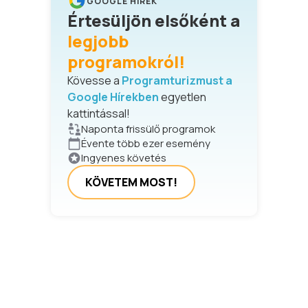
GOOGLE HÍREK
Értesüljön elsőként a
legjobb
programokról!
Kövesse a
Programturizmust a
Google Hírekben
egyetlen
kattintással!
Naponta frissülő programok
Évente több ezer esemény
Ingyenes követés
KÖVETEM MOST!