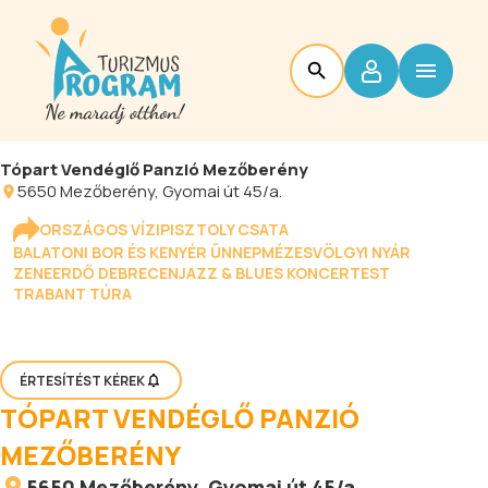
Tópart Vendéglő Panzió Mezőberény
5650
Mezőberény
, Gyomai út 45/a.
ORSZÁGOS VÍZIPISZTOLY CSATA
BALATONI BOR ÉS KENYÉR ÜNNEP
MÉZESVÖLGYI NYÁR
ZENEERDŐ DEBRECEN
JAZZ & BLUES KONCERTEST
TRABANT TÚRA
ÉRTESÍTÉST KÉREK
TÓPART VENDÉGLŐ PANZIÓ
MEZŐBERÉNY
5650
Mezőberény
, Gyomai út 45/a.