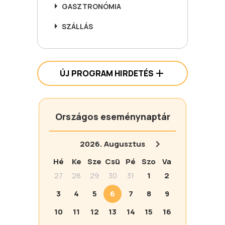
GASZTRONÓMIA
SZÁLLÁS
ÚJ PROGRAM HIRDETÉS
Országos eseménynaptár
2026.
Augusztus
Hé
Ke
Sze
Csü
Pé
Szo
Va
27
28
29
30
31
1
2
3
4
5
6
7
8
9
10
11
12
13
14
15
16