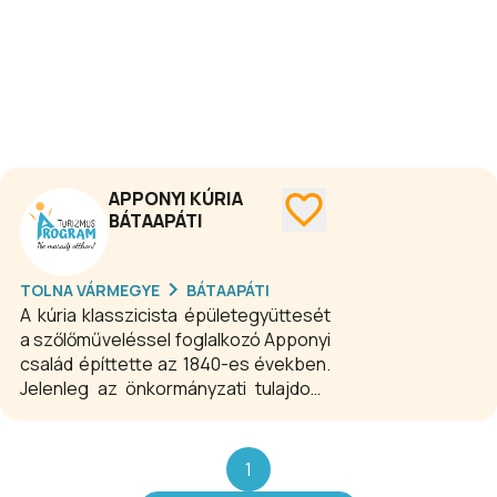
APPONYI KÚRIA
BÁTAAPÁTI
TOLNA VÁRMEGYE
BÁTAAPÁTI
A kúria klasszicista épületegyüttesét
a szőlőműveléssel foglalkozó Apponyi
család építtette az 1840-es években.
Jelenleg az önkormányzati tulajdonú
ingatlan szálláshelyként működik,
melyben hét szoba várja a pihenni
vágyókat.
1