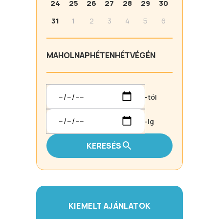
24
25
26
27
28
29
30
31
1
2
3
4
5
6
MA
HOLNAP
HÉTEN
HÉTVÉGÉN
-tól
-ig
KERESÉS
KIEMELT AJÁNLATOK