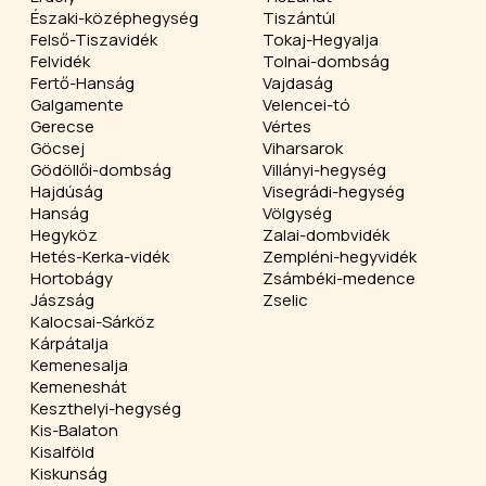
Északi-középhegység
Tiszántúl
Felső-Tiszavidék
Tokaj-Hegyalja
Felvidék
Tolnai-dombság
Fertő-Hanság
Vajdaság
Galgamente
Velencei-tó
Gerecse
Vértes
Göcsej
Viharsarok
Gödöllői-dombság
Villányi-hegység
Hajdúság
Visegrádi-hegység
Hanság
Völgység
Hegyköz
Zalai-dombvidék
Hetés-Kerka-vidék
Zempléni-hegyvidék
Hortobágy
Zsámbéki-medence
Jászság
Zselic
Kalocsai-Sárköz
Kárpátalja
Kemenesalja
Kemeneshát
Keszthelyi-hegység
Kis-Balaton
Kisalföld
Kiskunság