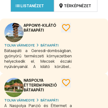
LISTANÉZET
TÉRKÉPNÉZET
APPONYI-KILÁTÓ
BÁTAAPÁTI
TOLNA VÁRMEGYE
BÁTAAPÁTI
Bátaapáti a Geresdi-dombságban,
gyönyörű természeti környezetben
helyezkedik el, Mecsek északi
nyúlványainál. A kilátó körülbelül
tizenhárom méter magas
faszerkezet, mely a település feletti
NASPOLYA
dombetetőn őrködik.
ÉTTEREM PANZIÓ
BÁTAAPÁTI
TOLNA VÁRMEGYE
BÁTAAPÁTI
A Naspolya Panzió és Éttermet a