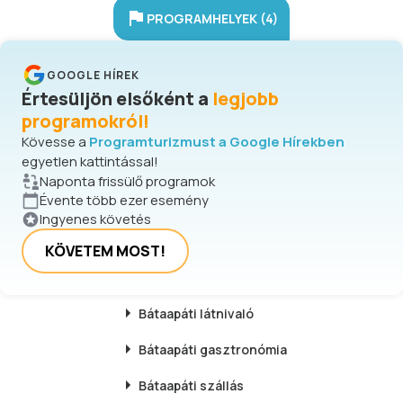
PROGRAMHELYEK (4)
GOOGLE HÍREK
Értesüljön elsőként a
legjobb
programokról!
Kövesse a
Programturizmust a Google Hírekben
egyetlen kattintással!
Naponta frissülő programok
Évente több ezer esemény
Ingyenes követés
KÖVETEM MOST!
Bátaapáti
látnivaló
Bátaapáti
gasztronómia
Bátaapáti
szállás