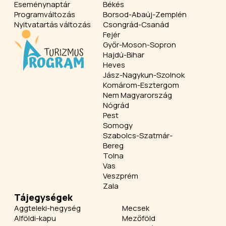
Eseménynaptár
Békés
Programváltozás
Borsod-Abaúj-Zemplén
Nyitvatartás változás
Csongrád-Csanád
Fejér
Győr-Moson-Sopron
Hajdú-Bihar
Heves
Jász-Nagykun-Szolnok
Komárom-Esztergom
Nem Magyarország
Nógrád
Pest
Somogy
Szabolcs-Szatmár-
Bereg
Tolna
Vas
Veszprém
Zala
Tájegységek
Aggteleki-hegység
Mecsek
Alföldi-kapu
Mezőföld