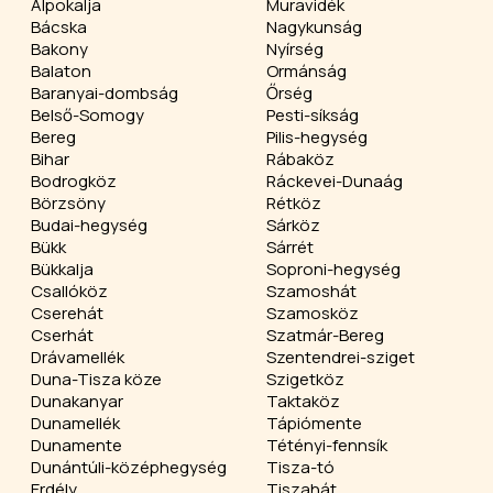
Alpokalja
Muravidék
Bácska
Nagykunság
Bakony
Nyírség
Balaton
Ormánság
Baranyai-dombság
Őrség
Belső-Somogy
Pesti-síkság
Bereg
Pilis-hegység
Bihar
Rábaköz
Bodrogköz
Ráckevei-Dunaág
Börzsöny
Rétköz
Budai-hegység
Sárköz
Bükk
Sárrét
Bükkalja
Soproni-hegység
Csallóköz
Szamoshát
Cserehát
Szamosköz
Cserhát
Szatmár-Bereg
Drávamellék
Szentendrei-sziget
Duna-Tisza köze
Szigetköz
Dunakanyar
Taktaköz
Dunamellék
Tápiómente
Dunamente
Tétényi-fennsík
Dunántúli-középhegység
Tisza-tó
Erdély
Tiszahát