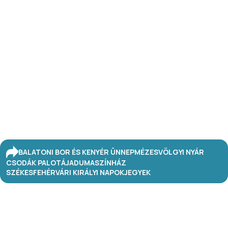
BALATONI BOR ÉS KENYÉR ÜNNEP
MÉZESVÖLGYI NYÁR
CSODÁK PALOTÁJA
DUMASZÍNHÁZ
SZÉKESFEHÉRVÁRI KIRÁLYI NAPOK
JEGYEK