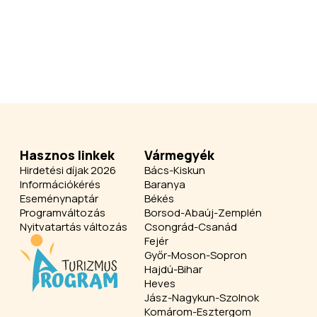
Hasznos linkek
Vármegyék
Hirdetési díjak 2026
Bács-Kiskun
Információkérés
Baranya
Eseménynaptár
Békés
Programváltozás
Borsod-Abaúj-Zemplén
Nyitvatartás változás
Csongrád-Csanád
Fejér
Győr-Moson-Sopron
Hajdú-Bihar
Heves
Jász-Nagykun-Szolnok
Komárom-Esztergom