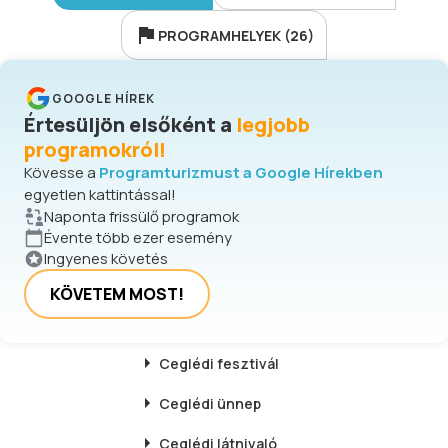
PROGRAMHELYEK (26)
GOOGLE HÍREK
Értesüljön elsőként a
legjobb
programokról!
Kövesse a
Programturizmust a Google Hírekben
egyetlen kattintással!
Naponta frissülő programok
Évente több ezer esemény
Ingyenes követés
KÖVETEM MOST!
Ceglédi
fesztivál
Ceglédi
ünnep
Ceglédi
látnivaló