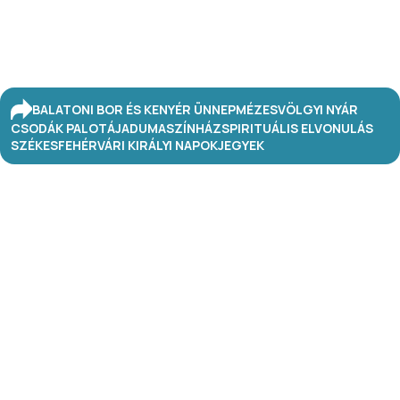
BALATONI BOR ÉS KENYÉR ÜNNEP
MÉZESVÖLGYI NYÁR
CSODÁK PALOTÁJA
DUMASZÍNHÁZ
SPIRITUÁLIS ELVONULÁS
SZÉKESFEHÉRVÁRI KIRÁLYI NAPOK
JEGYEK