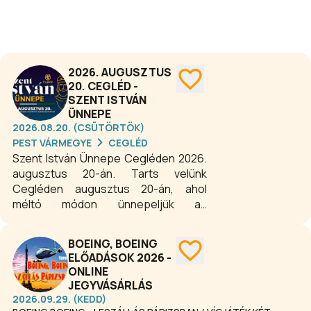
2026. AUGUSZTUS
20. CEGLÉD -
SZENT ISTVÁN
ÜNNEPE
2026.08.20. (CSÜTÖRTÖK)
PEST VÁRMEGYE
CEGLÉD
Szent István Ünnepe Cegléden 2026.
augusztus 20-án. Tarts velünk
Cegléden augusztus 20-án, ahol
méltó módon ünnepeljük az
államalapítást – hagyomány, kultúra és
szórakozás egy helyen! Az egész
BOEING, BOEING
napos programban minden korosztály
ELŐADÁSOK 2026 -
megtalálja a kedvére valót: ünnepi
ONLINE
műsor, gyermekkoncert,
JEGYVÁSÁRLÁS
nagykoncert, finomságok és játékok
2026.09.29. (KEDD)