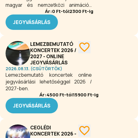
magyar és nemzetközi animációs
Ár:
0
Ft-tól
2300
Ft-ig
filmek egyaránt szerepelnek a hazai
mozik kínálatában. Felnőtteknek vagy
JEGYVÁSÁRLÁS
gyerekeknek szóló alkotásokból
választhat az érdeklődő.
LEMEZBEMUTATÓ
KONCERTEK 2026 /
2027 - ONLINE
JEGYVÁSÁRLÁS
2026.08.13. (CSÜTÖRTÖK)
Lemezbemutató koncertek online
jegyvásárlási lehetőséggel 2026 /
2027-ben.
Ár:
4500
Ft-tól
15900
Ft-ig
JEGYVÁSÁRLÁS
CEGLÉDI
KONCERTEK 2026 -