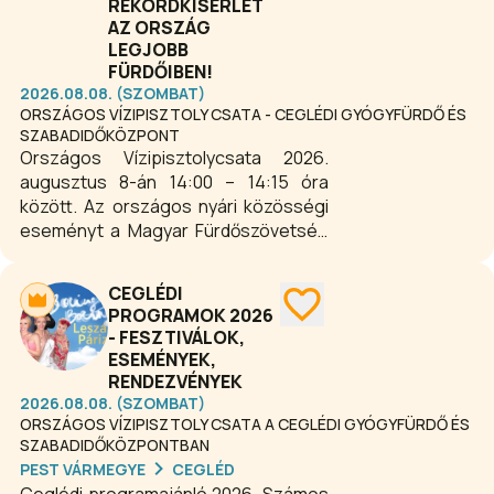
REKORDKÍSÉRLET
AZ ORSZÁG
LEGJOBB
FÜRDŐIBEN!
2026.08.08. (SZOMBAT)
ORSZÁGOS VÍZIPISZTOLY CSATA - CEGLÉDI GYÓGYFÜRDŐ ÉS
SZABADIDŐKÖZPONT
Országos Vízipisztolycsata 2026.
augusztus 8-án 14:00 – 14:15 óra
között. Az országos nyári közösségi
eseményt a Magyar Fürdőszövetség
hívta életre. A kezdeményezés
lényege, hogy az ország számos
CEGLÉDI
strandján és fürdőjében ugyanabban
PROGRAMOK 2026
az időpontban rendeznek
- FESZTIVÁLOK,
vízipisztolycsatát, amelynek célja egy
ESEMÉNYEK,
országos rekord felállítása, illetve a
RENDEZVÉNYEK
családok közös szórakoztatása.
2026.08.08. (SZOMBAT)
Esőnap: augusztus 15. 14:00 – 14:15
ORSZÁGOS VÍZIPISZTOLY CSATA A CEGLÉDI GYÓGYFÜRDŐ ÉS
SZABADIDŐKÖZPONTBAN
óra.
PEST VÁRMEGYE
CEGLÉD