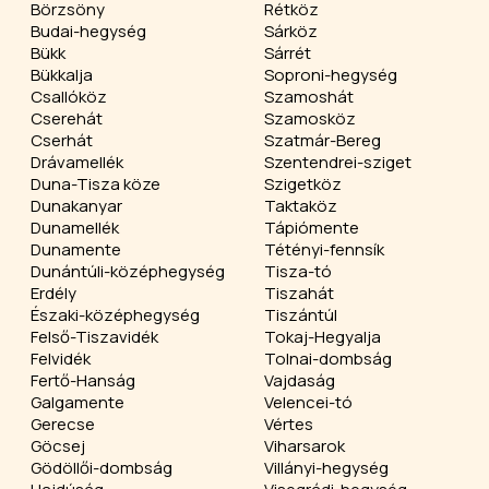
Börzsöny
Rétköz
Budai-hegység
Sárköz
Bükk
Sárrét
Bükkalja
Soproni-hegység
Csallóköz
Szamoshát
Cserehát
Szamosköz
Cserhát
Szatmár-Bereg
Drávamellék
Szentendrei-sziget
Duna-Tisza köze
Szigetköz
Dunakanyar
Taktaköz
Dunamellék
Tápiómente
Dunamente
Tétényi-fennsík
Dunántúli-középhegység
Tisza-tó
Erdély
Tiszahát
Északi-középhegység
Tiszántúl
Felső-Tiszavidék
Tokaj-Hegyalja
Felvidék
Tolnai-dombság
Fertő-Hanság
Vajdaság
Galgamente
Velencei-tó
Gerecse
Vértes
Göcsej
Viharsarok
Gödöllői-dombság
Villányi-hegység