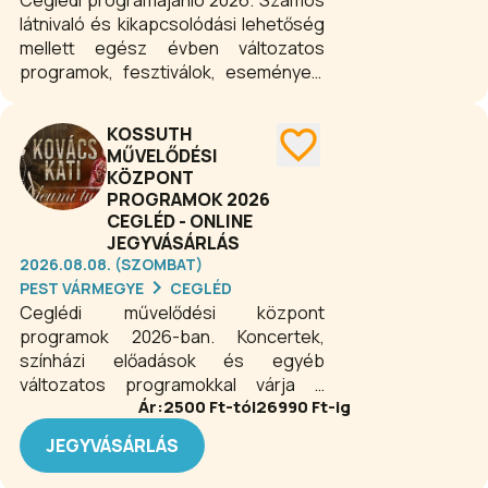
Ceglédi programajánló 2026. Számos
látnivaló és kikapcsolódási lehetőség
mellett egész évben változatos
programok, fesztiválok, események,
rendezvények várják a helyi
lakosságot és a városba érkező
KOSSUTH
vendégeket.
MŰVELŐDÉSI
KÖZPONT
PROGRAMOK 2026
CEGLÉD - ONLINE
JEGYVÁSÁRLÁS
2026.08.08. (SZOMBAT)
PEST VÁRMEGYE
CEGLÉD
Ceglédi művelődési központ
programok 2026-ban. Koncertek,
színházi előadások és egyéb
változatos programokkal várja a
Ár:
2500
Ft-tól
26990
Ft-ig
látogatókat az intézmény.
JEGYVÁSÁRLÁS