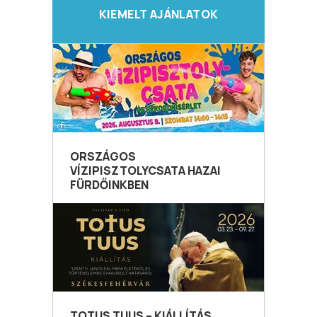
KIEMELT AJÁNLATOK
ORSZÁGOS
VÍZIPISZTOLYCSATA HAZAI
FÜRDŐINKBEN
TOTUS TUUS – KIÁLLÍTÁS