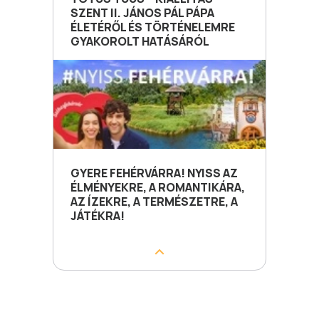
SZENT II. JÁNOS PÁL PÁPA
ÉLETÉRŐL ÉS TÖRTÉNELEMRE
GYAKOROLT HATÁSÁRÓL
GYERE FEHÉRVÁRRA! NYISS AZ
ÉLMÉNYEKRE, A ROMANTIKÁRA,
AZ ÍZEKRE, A TERMÉSZETRE, A
JÁTÉKRA!