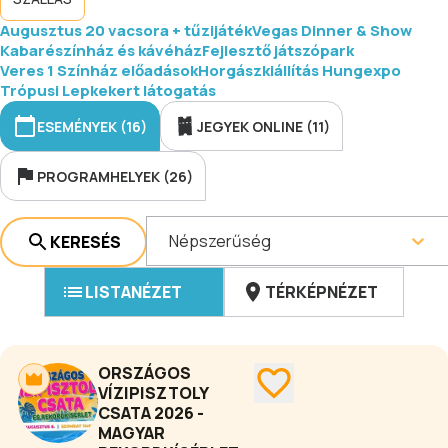
Augusztus 20 vacsora + tűzijáték
Vegas Dinner & Show
Kabarészínház és kávéház
Fejlesztő játszópark
Veres 1 Színház előadások
Horgászkiállítás Hungexpo
Trópusi Lepkekert látogatás
ESEMÉNYEK (16)
JEGYEK ONLINE (11)
PROGRAMHELYEK (26)
Népszerűség
KERESÉS
LISTANÉZET
TÉRKÉPNÉZET
ORSZÁGOS
VÍZIPISZTOLY
CSATA 2026 -
MAGYAR