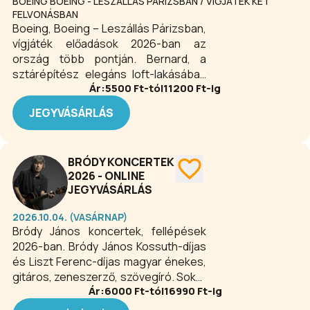
várnak rád!
BOEING BOEING - LESZÁLLÁS PÁRIZSBAN / VÍGJÁTÉK KÉT
FELVONÁSBAN
Boeing, Boeing – Leszállás Párizsban,
vígjáték előadások 2026-ban az
ország több pontján. Bernard, a
sztárépítész elegáns loft-lakásában
Ár:
5500
Ft-tól
11200
Ft-ig
éli gondtalan életét. Ha kinéz az
ablakon, Párizsra lát. Ha vacsorázna, a
JEGYVÁSÁRLÁS
házvezetőnő viszi otthon a
nemzetközi konyhát. Ha
menyasszonya megérkezik,
BRÓDY KONCERTEK
mámorosan szeretik egymást. Ha
2026 - ONLINE
másik menyasszonya érkezik meg,
JEGYVÁSÁRLÁS
vele is mámorosan szeretik egymást.
Ha a harmadik, vele is. Mert minden
2026.10.04. (VASÁRNAP)
normális, modern férfinak három
Bródy János koncertek, fellépések
menyasszony az ideális, csak
2026-ban. Bródy János Kossuth-díjas
légiutas-kísérők legyenek, és
és Liszt Ferenc-díjas magyar énekes,
menetrend szerint elkerüljék
gitáros, zeneszerző, szövegíró. Sokat
egymást. Amikor beállít a régi
Ár:
6000
Ft-tól
16990
Ft-ig
tett annak elfogadtatásáért, hogy a
iskolatárs, hogy apró szívességet
beatmuzsika nyelve lehet magyar is. A