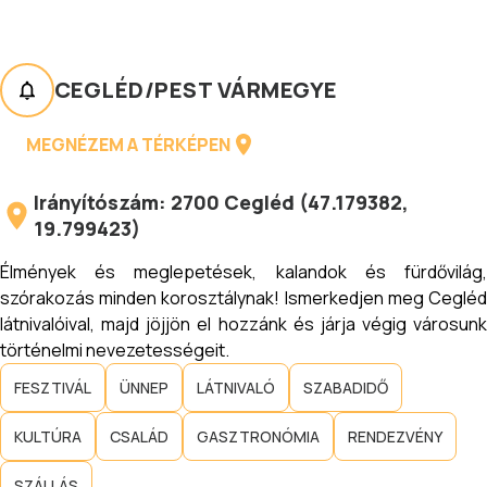
CEGLÉD
/
PEST VÁRMEGYE
MEGNÉZEM A TÉRKÉPEN
Irányítószám:
2700
Cegléd
(
47.179382
,
19.799423
)
Élmények és meglepetések, kalandok és fürdővilág,
szórakozás minden korosztálynak! Ismerkedjen meg Cegléd
látnivalóival, majd jöjjön el hozzánk és járja végig városunk
történelmi nevezetességeit.
FESZTIVÁL
ÜNNEP
LÁTNIVALÓ
SZABADIDŐ
KULTÚRA
CSALÁD
GASZTRONÓMIA
RENDEZVÉNY
SZÁLLÁS