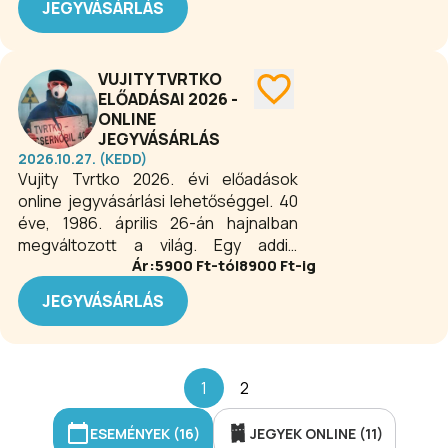
JEGYVÁSÁRLÁS
kérjen, ő is elámul az irigylésre méltó
hatvanas évek beatkultúrájának egyik
és tökéletes rendszeren. Persze
sztárja, szószólója. Munkásságában
egyetlen apró hiba is végzetes. Kettő
jelentős helyet foglalnak el a színpadi
még rosszabb, vicces. Ez az este a
VUJITY TVRTKO
művek, amelyekben szövegíróként
harmadik hibával kezdődik...
ELŐADÁSAI 2026 -
működött közre.
ONLINE
JEGYVÁSÁRLÁS
2026.10.27. (KEDD)
Vujity Tvrtko 2026. évi előadások
online jegyvásárlási lehetőséggel. 40
éve, 1986. április 26-án hajnalban
megváltozott a világ. Egy addig
Ár:
5900
Ft-tól
8900
Ft-ig
teljesen ismeretlen kisváros,
Csernobil neve pillanatok alatt
JEGYVÁSÁRLÁS
világhírű lett. Mi és miért történt
pontosan? Hogyan hallgatták el a
hatóságok a katasztrófát? Milyen
Csernobil ma? Mi az igazság és a
1
2
hazugság a térséggel kapcsolatban?
ESEMÉNYEK (16)
JEGYEK ONLINE (11)