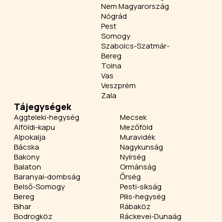
Nem Magyarország
Nógrád
Pest
Somogy
Szabolcs-Szatmár-
Bereg
Tolna
Vas
Veszprém
Zala
Tájegységek
Aggteleki-hegység
Mecsek
Alföldi-kapu
Mezőföld
Alpokalja
Muravidék
Bácska
Nagykunság
Bakony
Nyírség
Balaton
Ormánság
Baranyai-dombság
Őrség
Belső-Somogy
Pesti-síkság
Bereg
Pilis-hegység
Bihar
Rábaköz
Bodrogköz
Ráckevei-Dunaág