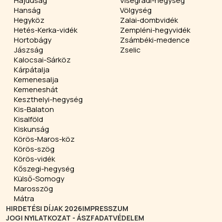
Hajdúság
Visegrádi-hegység
Hanság
Völgység
Hegyköz
Zalai-dombvidék
Hetés-Kerka-vidék
Zempléni-hegyvidék
Hortobágy
Zsámbéki-medence
Jászság
Zselic
Kalocsai-Sárköz
Kárpátalja
Kemenesalja
Kemeneshát
Keszthelyi-hegység
Kis-Balaton
Kisalföld
Kiskunság
Körös-Maros-köz
Körös-szög
Körös-vidék
Kőszegi-hegység
Külső-Somogy
Marosszög
Mátra
HIRDETÉSI DÍJAK 2026
IMPRESSZUM
JOGI NYILATKOZAT - ÁSZF
ADATVÉDELEM