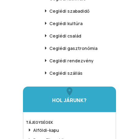
Ceglédi
szabadidő
Ceglédi
kultúra
Ceglédi
család
Ceglédi
gasztronómia
Ceglédi
rendezvény
Ceglédi
szállás
HOL JÁRUNK?
TÁJEGYSÉGEK
Alföldi-kapu