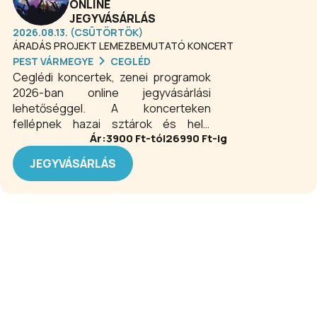
ONLINE
JEGYVÁSÁRLÁS
2026.08.13. (CSÜTÖRTÖK)
ÁRADÁS PROJEKT LEMEZBEMUTATÓ KONCERT
PEST VÁRMEGYE
CEGLÉD
Ceglédi koncertek, zenei programok
2026-ban online jegyvásárlási
lehetőséggel. A koncerteken
fellépnek hazai sztárok és helyi
Ár:
3900
Ft-tól
26990
Ft-ig
kedvencek is.
JEGYVÁSÁRLÁS