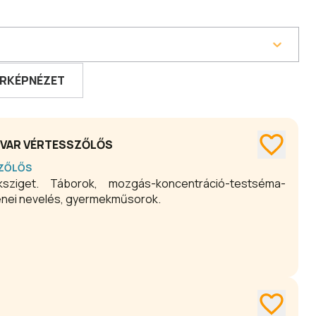
RKÉPNÉZET
DVAR VÉRTESSZŐLŐS
ZŐLŐS
ziget. Táborok, mozgás-koncentráció-testséma-
zenei nevelés, gyermekműsorok.