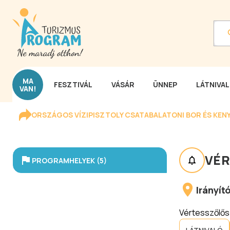
MA
FESZTIVÁL
VÁSÁR
ÜNNEP
LÁTNIVA
VAN!
ORSZÁGOS VÍZIPISZTOLY CSATA
BALATONI BOR ÉS KEN
VÉ
PROGRAMHELYEK (5)
Irányí
Vértesszőlős