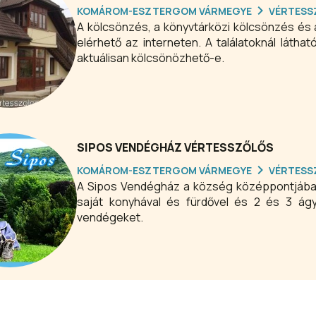
KOMÁROM-ESZTERGOM VÁRMEGYE
VÉRTESS
A kölcsönzés, a könyvtárközi kölcsönzés és 
elérhető az interneten. A találatoknál láth
aktuálisan kölcsönözhető-e.
SIPOS VENDÉGHÁZ VÉRTESSZŐLŐS
KOMÁROM-ESZTERGOM VÁRMEGYE
VÉRTESS
A Sipos Vendégház a község középpontjában,
saját konyhával és fürdővel és 2 és 3 ágy
vendégeket.