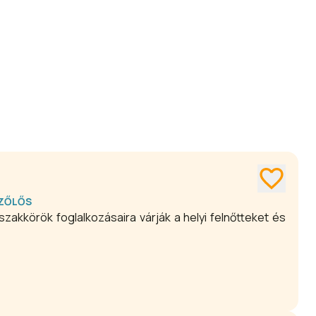
ZŐLŐS
zakkörök foglalkozásaira várják a helyi felnőtteket és