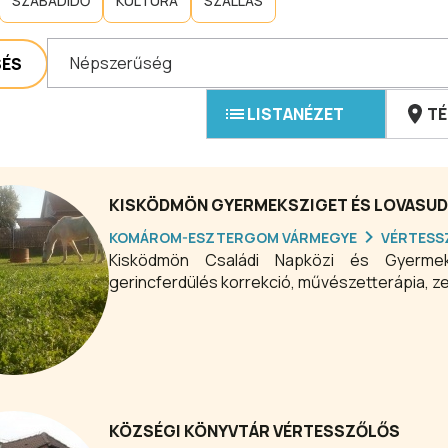
SZABADIDŐ
KULTÚRA
SZÁLLÁS
Népszerűség
SÉS
LISTANÉZET
TÉ
KISKÖDMÖN GYERMEKSZIGET ÉS LOVASU
KOMÁROM-ESZTERGOM VÁRMEGYE
VÉRTESS
Kisködmön Családi Napközi és Gyermeks
gerincferdülés korrekció, művészetterápia, 
KÖZSÉGI KÖNYVTÁR VÉRTESSZŐLŐS