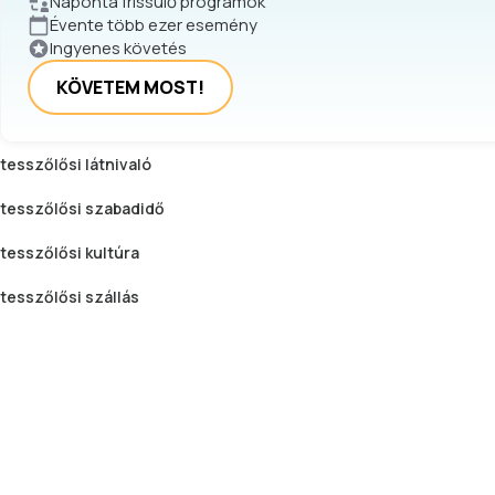
Naponta frissülő programok
Évente több ezer esemény
Ingyenes követés
KÖVETEM MOST!
tesszőlősi
látnivaló
tesszőlősi
szabadidő
tesszőlősi
kultúra
tesszőlősi
szállás