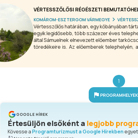
VÉRTESSZŐLŐSI RÉGÉSZETI BEMUTATÓHE
KOMÁROM-ESZTERGOM VÁRMEGYE
VÉRTESS
Vértesszőlős határában, egy kőbányában tártá
egyik legidősebb, több százezer éves telephel
által Sámuelnek elnevezett előember tarkócso
töredékeire is. Az előemberek telephelyén, 
mutatja be a látogatóknak mindazt, amit a ré
életből.
1
PROGRAMHELYEK 
GOOGLE HÍREK
Értesüljön elsőként a
legjobb progr
Kövesse a
Programturizmust a Google Hírekben
egyetl