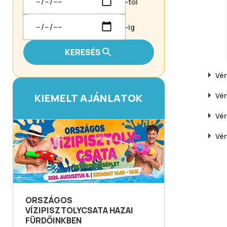
-tól
-ig
KERESÉS
Vér
Vér
KIEMELT AJÁNLATOK
Vér
Vér
ORSZÁGOS
VÍZIPISZTOLYCSATA HAZAI
FÜRDŐINKBEN