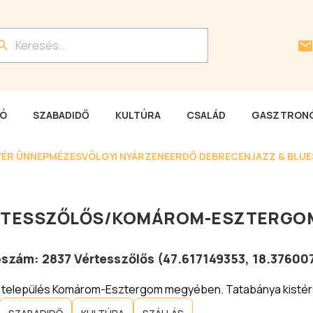
LÓ
SZABADIDŐ
KULTÚRA
CSALÁD
GASZTRONÓ
YÉR ÜNNEP
MÉZESVÖLGYI NYÁR
ZENEERDŐ DEBRECEN
JAZZ & BLU
RTESSZŐLŐS
/
KOMÁROM-ESZTERGOM
tószám:
2837
Vértesszőlős
(
47.617149353
,
18.37600
 település Komárom-Esztergom megyében. Tatabánya kistér