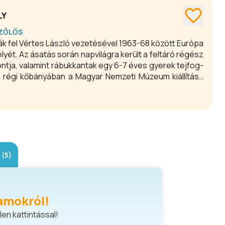
LY
ZŐLŐS
k fel Vértes László vezetésével 1963-68 között Európa
yét. Az ásatás során napvilágra került a feltáró régész
ntja, valamint rábukkantak egy 6-7 éves gyerek tejfog-
a régi kőbányában a Magyar Nemzeti Múzeum kiállítása
gészettudomány feltárt a több százezer évvel ezelőtti
(5)
amokról!
en kattintással!