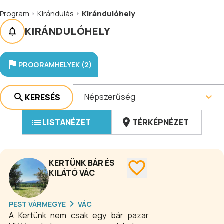
Program
Kirándulás
Kirándulóhely
KIRÁNDULÓHELY
PROGRAMHELYEK (2)
Népszerűség
KERESÉS
LISTANÉZET
TÉRKÉPNÉZET
KERTÜNK BÁR ÉS
KILÁTÓ VÁC
PEST VÁRMEGYE
VÁC
A Kertünk nem csak egy bár pazar