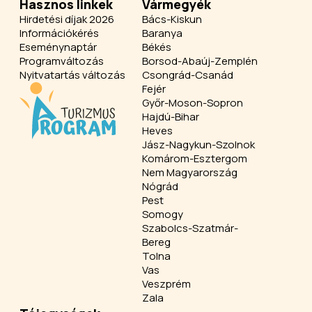
Hasznos linkek
Vármegyék
Hirdetési díjak 2026
Bács-Kiskun
Információkérés
Baranya
Eseménynaptár
Békés
Programváltozás
Borsod-Abaúj-Zemplén
Nyitvatartás változás
Csongrád-Csanád
Fejér
Győr-Moson-Sopron
Hajdú-Bihar
Heves
Jász-Nagykun-Szolnok
Komárom-Esztergom
Nem Magyarország
Nógrád
Pest
Somogy
Szabolcs-Szatmár-
Bereg
Tolna
Vas
Veszprém
Zala