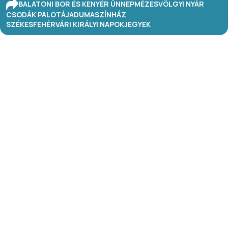
BALATONI BOR ÉS KENYÉR ÜNNEP
MÉZESVÖLGYI NYÁR
CSODÁK PALOTÁJA
DUMASZÍNHÁZ
SZÉKESFEHÉRVÁRI KIRÁLYI NAPOK
JEGYEK