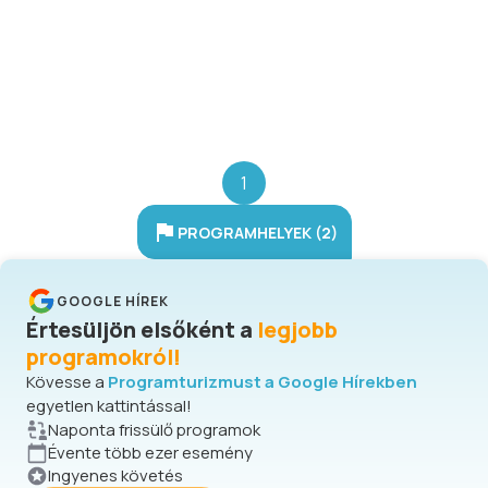
és egyéb más családi események
fotózására is, szintén előzetes
egyeztetés alapján.
1
PROGRAMHELYEK (2)
GOOGLE HÍREK
Értesüljön elsőként a
legjobb
programokról!
Kövesse a
Programturizmust a Google Hírekben
egyetlen kattintással!
Naponta frissülő programok
Évente több ezer esemény
Ingyenes követés