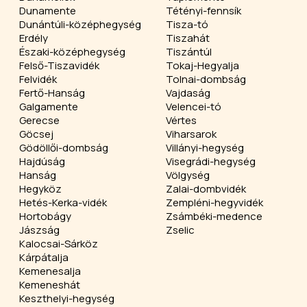
Dunamente
Tétényi-fennsík
Dunántúli-középhegység
Tisza-tó
Erdély
Tiszahát
Északi-középhegység
Tiszántúl
Felső-Tiszavidék
Tokaj-Hegyalja
Felvidék
Tolnai-dombság
Fertő-Hanság
Vajdaság
Galgamente
Velencei-tó
Gerecse
Vértes
Göcsej
Viharsarok
Gödöllői-dombság
Villányi-hegység
Hajdúság
Visegrádi-hegység
Hanság
Völgység
Hegyköz
Zalai-dombvidék
Hetés-Kerka-vidék
Zempléni-hegyvidék
Hortobágy
Zsámbéki-medence
Jászság
Zselic
Kalocsai-Sárköz
Kárpátalja
Kemenesalja
Kemeneshát
Keszthelyi-hegység