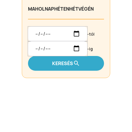
MA
HOLNAP
HÉTEN
HÉTVÉGÉN
-tól
-ig
KERESÉS