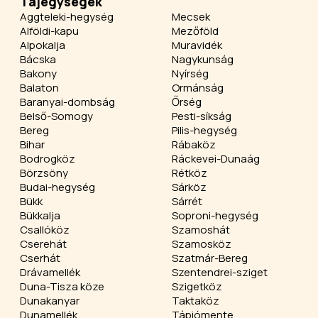
Tájegységek
Aggteleki-hegység
Mecsek
Alföldi-kapu
Mezőföld
Alpokalja
Muravidék
Bácska
Nagykunság
Bakony
Nyírség
Balaton
Ormánság
Baranyai-dombság
Őrség
Belső-Somogy
Pesti-síkság
Bereg
Pilis-hegység
Bihar
Rábaköz
Bodrogköz
Ráckevei-Dunaág
Börzsöny
Rétköz
Budai-hegység
Sárköz
Bükk
Sárrét
Bükkalja
Soproni-hegység
Csallóköz
Szamoshát
Cserehát
Szamosköz
Cserhát
Szatmár-Bereg
Drávamellék
Szentendrei-sziget
Duna-Tisza köze
Szigetköz
Dunakanyar
Taktaköz
Dunamellék
Tápiómente