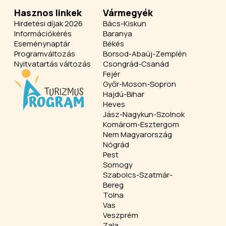
Hasznos linkek
Vármegyék
Hirdetési díjak 2026
Bács-Kiskun
Információkérés
Baranya
Eseménynaptár
Békés
Programváltozás
Borsod-Abaúj-Zemplén
Nyitvatartás változás
Csongrád-Csanád
Fejér
Győr-Moson-Sopron
Hajdú-Bihar
Heves
Jász-Nagykun-Szolnok
Komárom-Esztergom
Nem Magyarország
Nógrád
Pest
Somogy
Szabolcs-Szatmár-
Bereg
Tolna
Vas
Veszprém
Zala