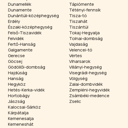
Dunamellék
Tápiómente
Dunamente
Tétényi-fennsík
Dunántúli-középhegység
Tisza-tó
Erdély
Tiszahát
Északi-középhegység
Tiszántúl
Felső-Tiszavidék
Tokaj-Hegyalja
Felvidék
Tolnai-dombság
Fertő-Hanság
Vajdaság
Galgamente
Velencei-tó
Gerecse
Vértes
Göcsej
Viharsarok
Gödöllői-dombság
Villányi-hegység
Hajdúság
Visegrádi-hegység
Hanság
Völgység
Hegyköz
Zalai-dombvidék
Hetés-Kerka-vidék
Zempléni-hegyvidék
Hortobágy
Zsámbéki-medence
Jászság
Zselic
Kalocsai-Sárköz
Kárpátalja
Kemenesalja
Kemeneshát