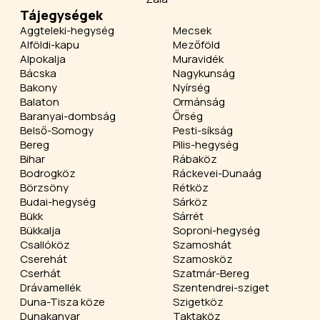
Tájegységek
Aggteleki-hegység
Mecsek
Alföldi-kapu
Mezőföld
Alpokalja
Muravidék
Bácska
Nagykunság
Bakony
Nyírség
Balaton
Ormánság
Baranyai-dombság
Őrség
Belső-Somogy
Pesti-síkság
Bereg
Pilis-hegység
Bihar
Rábaköz
Bodrogköz
Ráckevei-Dunaág
Börzsöny
Rétköz
Budai-hegység
Sárköz
Bükk
Sárrét
Bükkalja
Soproni-hegység
Csallóköz
Szamoshát
Cserehát
Szamosköz
Cserhát
Szatmár-Bereg
Drávamellék
Szentendrei-sziget
Duna-Tisza köze
Szigetköz
Dunakanyar
Taktaköz