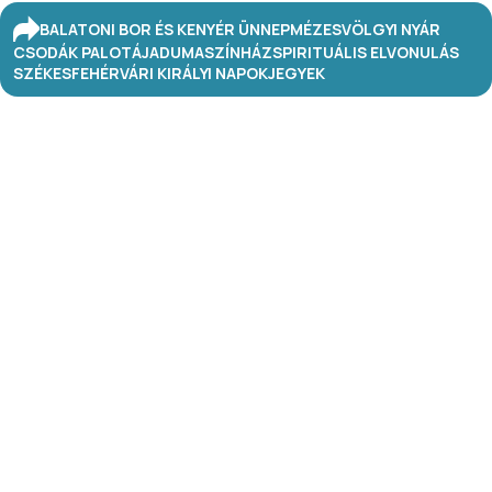
BALATONI BOR ÉS KENYÉR ÜNNEP
MÉZESVÖLGYI NYÁR
CSODÁK PALOTÁJA
DUMASZÍNHÁZ
SPIRITUÁLIS ELVONULÁS
SZÉKESFEHÉRVÁRI KIRÁLYI NAPOK
JEGYEK