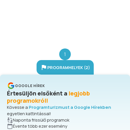
kedvezmények igénybe vehetők,
továbbá a Hunguest Hotels
ajándékkártyák beváltására is
lehetőség nyílik.
1
PROGRAMHELYEK (2)
GOOGLE HÍREK
Értesüljön elsőként a
legjobb
programokról!
Kövesse a
Programturizmust a Google Hírekben
egyetlen kattintással!
Naponta frissülő programok
Évente több ezer esemény