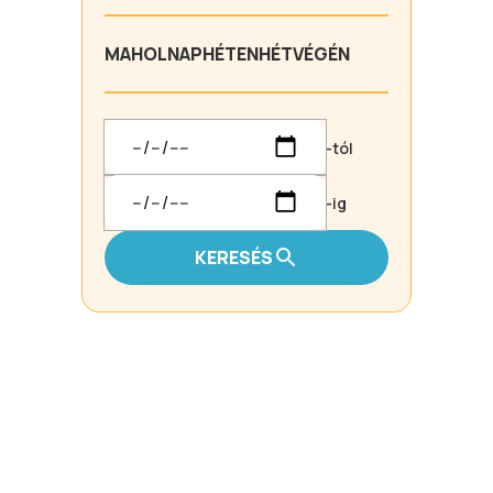
MA
HOLNAP
HÉTEN
HÉTVÉGÉN
-tól
-ig
KERESÉS