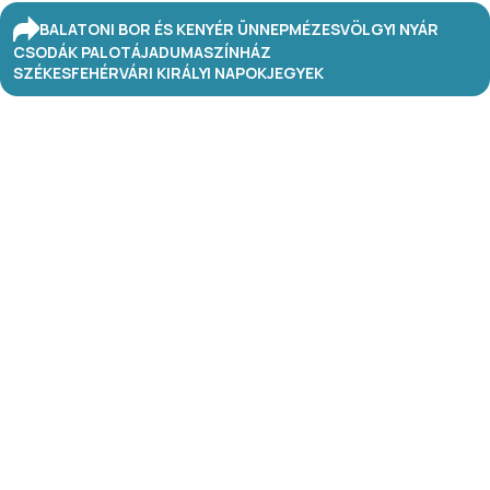
BALATONI BOR ÉS KENYÉR ÜNNEP
MÉZESVÖLGYI NYÁR
CSODÁK PALOTÁJA
DUMASZÍNHÁZ
SZÉKESFEHÉRVÁRI KIRÁLYI NAPOK
JEGYEK