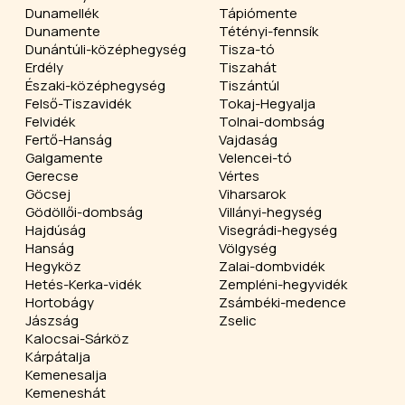
Dunamellék
Tápiómente
Dunamente
Tétényi-fennsík
Dunántúli-középhegység
Tisza-tó
Erdély
Tiszahát
Északi-középhegység
Tiszántúl
Felső-Tiszavidék
Tokaj-Hegyalja
Felvidék
Tolnai-dombság
Fertő-Hanság
Vajdaság
Galgamente
Velencei-tó
Gerecse
Vértes
Göcsej
Viharsarok
Gödöllői-dombság
Villányi-hegység
Hajdúság
Visegrádi-hegység
Hanság
Völgység
Hegyköz
Zalai-dombvidék
Hetés-Kerka-vidék
Zempléni-hegyvidék
Hortobágy
Zsámbéki-medence
Jászság
Zselic
Kalocsai-Sárköz
Kárpátalja
Kemenesalja
Kemeneshát