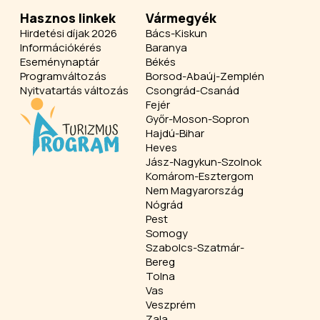
Hasznos linkek
Vármegyék
Hirdetési díjak 2026
Bács-Kiskun
Információkérés
Baranya
Eseménynaptár
Békés
Programváltozás
Borsod-Abaúj-Zemplén
Nyitvatartás változás
Csongrád-Csanád
Fejér
Győr-Moson-Sopron
Hajdú-Bihar
Heves
Jász-Nagykun-Szolnok
Komárom-Esztergom
Nem Magyarország
Nógrád
Pest
Somogy
Szabolcs-Szatmár-
Bereg
Tolna
Vas
Veszprém
Zala