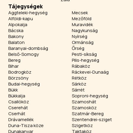
Tájegységek
Aggteleki-hegység
Mecsek
Alföldi-kapu
Mezőföld
Alpokalja
Muravidék
Bácska
Nagykunság
Bakony
Nyírség
Balaton
Ormánság
Baranyai-dombság
Őrség
Belső-Somogy
Pesti-síkság
Bereg
Pilis-hegység
Bihar
Rábaköz
Bodrogköz
Ráckevei-Dunaág
Börzsöny
Rétköz
Budai-hegység
Sárköz
Bükk
Sárrét
Bükkalja
Soproni-hegység
Csallóköz
Szamoshát
Cserehát
Szamosköz
Cserhát
Szatmár-Bereg
Drávamellék
Szentendrei-sziget
Duna-Tisza köze
Szigetköz
Dunakanyar
Taktaköz