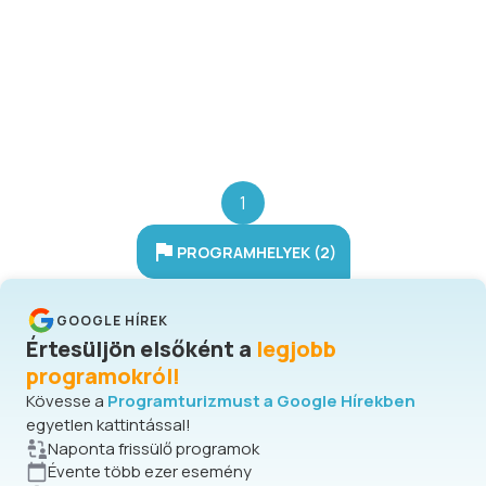
látogatóközpont is várja az
másolatokat. Filmek segítségével
érdeklődőket. A látogatóközpont a
pedig átélhetővé válik az egész
Nagytétényi barokk kastély mögött,
környék a virtuális valósága.
az egykori uradalmi istálló épületében
került kialakításra, mely különböző
kiállításoknak ad otthont.
1
PROGRAMHELYEK (2)
GOOGLE HÍREK
Értesüljön elsőként a
legjobb
programokról!
Kövesse a
Programturizmust a Google Hírekben
egyetlen kattintással!
Naponta frissülő programok
Évente több ezer esemény