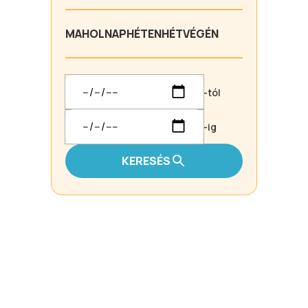
MA
HOLNAP
HÉTEN
HÉTVÉGÉN
-tól
-ig
KERESÉS