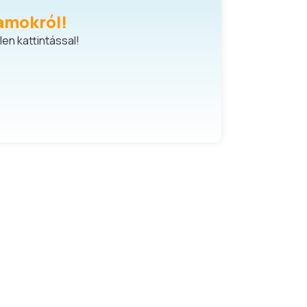
amokról!
en kattintással!