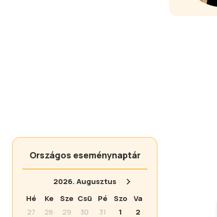
Országos eseménynaptár
2026.
Augusztus
Hé
Ke
Sze
Csü
Pé
Szo
Va
27
28
29
30
31
1
2