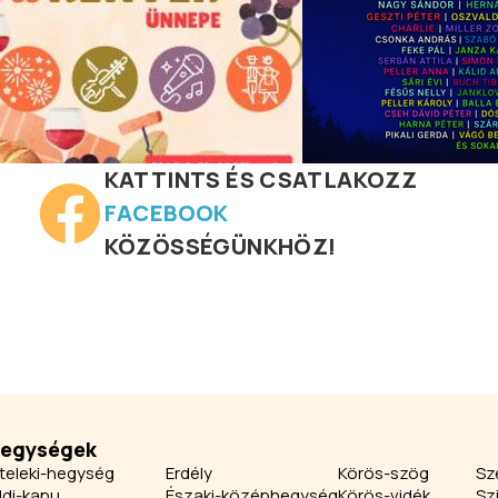
KATTINTS ÉS CSATLAKOZZ
FACEBOOK
KÖZÖSSÉGÜNKHÖZ!
jegységek
teleki-hegység
Erdély
Körös-szög
Sz
ldi-kapu
Északi-középhegység
Körös-vidék
Sz