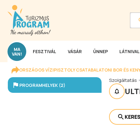
MA
FESZTIVÁL
VÁSÁR
ÜNNEP
LÁTNIVA
VAN!
ORSZÁGOS VÍZIPISZTOLY CSATA
BALATONI BOR ÉS KEN
Szolgáltatás
PROGRAMHELYEK (2)
ULT
KERE