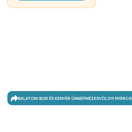
BALATONI BOR ÉS KENYÉR ÜNNEP
MÉZESVÖLGYI NYÁR
CS