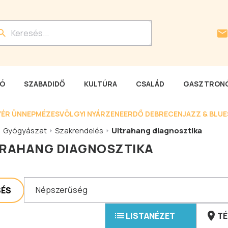
LÓ
SZABADIDŐ
KULTÚRA
CSALÁD
GASZTRONÓ
YÉR ÜNNEP
MÉZESVÖLGYI NYÁR
ZENEERDŐ DEBRECEN
JAZZ & BLU
Gyógyászat
Szakrendelés
Ultrahang diagnosztika
RAHANG DIAGNOSZTIKA
Népszerűség
SÉS
LISTANÉZET
TÉ