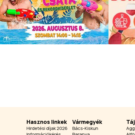
Hasznos linkek
Vármegyék
Tá
Hirdetési díjak 2026
Bács-Kiskun
Agg
Információkérés
Baranya
Alfö