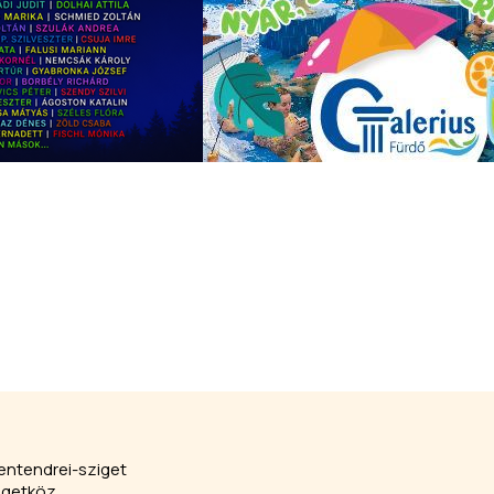
entendrei-sziget
igetköz