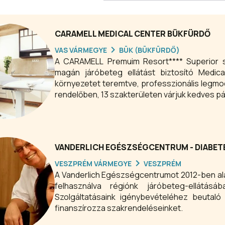
CARAMELL MEDICAL CENTER BÜKFÜRDŐ
VAS VÁRMEGYE
BÜK (BÜKFÜRDŐ)
A CARAMELL Premuim Resort**** Superior sz
magán járóbeteg ellátást biztosító Medic
környezetet teremtve, professzionális leg
rendelőben, 13 szakterületen várjuk kedves 
VANDERLICH EGÉSZSÉGCENTRUM - DIABE
VESZPRÉM VÁRMEGYE
VESZPRÉM
A Vanderlich Egészségcentrumot 2012-ben alap
felhasználva régiónk járóbeteg-ellátá
Szolgáltatásaink igénybevételéhez beutal
finanszírozza szakrendeléseinket.