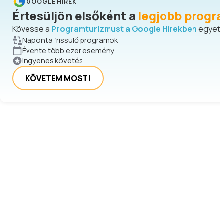
GOOGLE HÍREK
Értesüljön elsőként a
legjobb progr
Kövesse a
Programturizmust a Google Hírekben
egyetl
Naponta frissülő programok
Évente több ezer esemény
Ingyenes követés
KÖVETEM MOST!