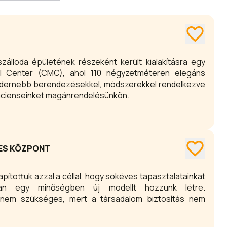
álloda épületének részeként került kialakításra egy
al Center (CMC), ahol 110 négyzetméteren elegáns
modernebb berendezésekkel, módszerekkel rendelkezve
pácienseinket magánrendelésünkön.
TES KÖZPONT
ítottuk azzal a céllal, hogy sokéves tapasztalatainkat
sában egy minőségben új modellt hozzunk létre.
ó nem szükséges, mert a társadalom biztosítás nem