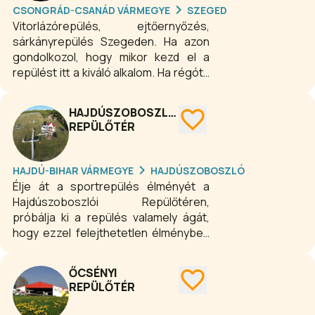
CSONGRÁD-CSANÁD VÁRMEGYE
SZEGED
Vitorlázórepülés, ejtőernyőzés,
sárkányrepülés Szegeden. Ha azon
gondolkozol, hogy mikor kezd el a
repülést itt a kiváló alkalom. Ha régóta
szeretnél repülni, akkor köztünk a
helyed. Az elméleti oktatást vizsga
HAJDÚSZOBOSZLÓI
követi, a továbbiakban gondosan
REPÜLŐTÉR
felépített tematika mentén, saját
képességeidhez igazodó tempóban
fogod megtanulni a repülőgép
HAJDÚ-BIHAR VÁRMEGYE
HAJDÚSZOBOSZLÓ
irányítását, először csak az egyenes
Élje át a sportrepülés élményét a
vonalú haladást, majd a fordulókat,
Hajdúszoboszlói Repülőtéren,
később a felszállást, az iskolakör
próbálja ki a repülés valamely ágát,
felépítését, leszállást, a
hogy ezzel felejthetetlen élményben
vészhelyzetek megoldását, mígnem
legyen része. Repülőterünk a
eljutsz az első egyedül repülésig, a B
fürdőkomplexum közvetlen
ŐCSÉNYI
vizsgáig.
szomszédságában található, a
REPÜLŐTÉR
belvárosból egy könnyű sétával
megközelíthető, így kellemes program