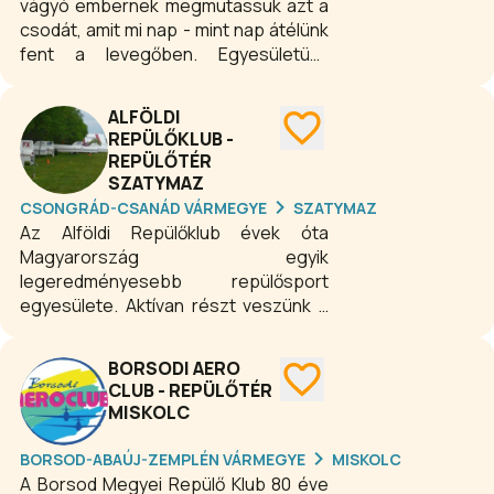
vágyó embernek megmutassuk azt a
csodát, amit mi nap - mint nap átélünk
fent a levegőben. Egyesületünk
vitorlázó- és motorosrepülő
képzéssel, karbantartással valamint
ALFÖLDI
egyéb szolgáltatásokkal (terület és
REPÜLŐKLUB -
oktatóterem bérbeadással,
REPÜLŐTÉR
repülőgép tárolással) foglalkozik. Az
SZATYMAZ
Aero Club Esztergom tapasztalt
CSONGRÁD-CSANÁD VÁRMEGYE
SZATYMAZ
oktatókkal és jól karbantartott
Az Alföldi Repülőklub évek óta
repülőgépekkel várja a repülés
Magyarország egyik
szerelmeseit. A klub rendszeresen
legeredményesebb repülősport
szervez repülős eseményeket,
egyesülete. Aktívan részt veszünk a
amelyek hozzájárulnak a közösség
hazai és nemzetközi versenyeken.
építéséhez és a repülés iránti
Tevékenységünknek és közösségi
BORSODI AERO
szenvedély megosztásához.
rendezvényeinknek kellemes helyet
CLUB - REPÜLŐTÉR
nyújt a Szatymazi Repülőtér.
MISKOLC
BORSOD-ABAÚJ-ZEMPLÉN VÁRMEGYE
MISKOLC
A Borsod Megyei Repülő Klub 80 éve