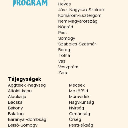
Heves
Jász-Nagykun-Szolnok
Komárom-Esztergom
Nem Magyarország
Nógrád
Pest
Somogy
Szabolcs-Szatmár-
Bereg
Tolna
Vas
Veszprém
Zala
Tájegységek
Aggteleki-hegység
Mecsek
Alföldi-kapu
Mezőföld
Alpokalja
Muravidék
Bácska
Nagykunság
Bakony
Nyírség
Balaton
Ormánság
Baranyai-dombság
Őrség
Belső-Somogy
Pesti-síkság