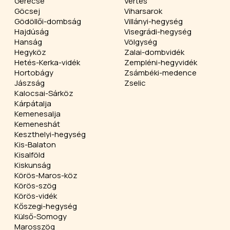
Gerecse
Vértes
Göcsej
Viharsarok
Gödöllői-dombság
Villányi-hegység
Hajdúság
Visegrádi-hegység
Hanság
Völgység
Hegyköz
Zalai-dombvidék
Hetés-Kerka-vidék
Zempléni-hegyvidék
Hortobágy
Zsámbéki-medence
Jászság
Zselic
Kalocsai-Sárköz
Kárpátalja
Kemenesalja
Kemeneshát
Keszthelyi-hegység
Kis-Balaton
Kisalföld
Kiskunság
Körös-Maros-köz
Körös-szög
Körös-vidék
Kőszegi-hegység
Külső-Somogy
Marosszög