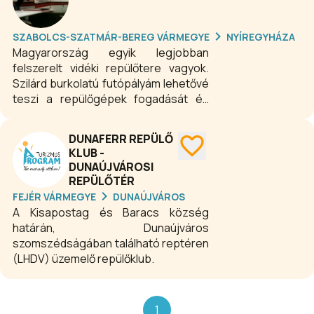
SZABOLCS-SZATMÁR-BEREG VÁRMEGYE
NYÍREGYHÁZA
Magyarország egyik legjobban
felszerelt vidéki repülőtere vagyok.
Szilárd burkolatú futópályám lehetővé
teszi a repülőgépek fogadását és
indítását esős, belvizes időszakban is,
amikor más füves repülőterek már
DUNAFERR REPÜLŐ
nem használhatók. A rám telepített
KLUB -
rádiónavigációs adók (VOR, DME,NDB)
DUNAÚJVÁROSI
elősegítik a leszállást rosszabb látási
REPÜLŐTÉR
viszonyok mellett is, illetve
FEJÉR VÁRMEGYE
DUNAÚJVÁROS
lehetőséget nyújtanak különféle
A Kisapostag és Baracs község
műszeres megközelítések
határán, Dunaújváros
gyakorlására. Az éjszaka érkező, vagy
szomszédságában található reptéren
induló repülőgépeknek Magyarország
(LHDV) üzemelő repülőklub.
egyik legkorszerűbb fénytechnikája
segít, ami a pályaszegély-fényeken
kívűl bevezető-fénysorokat, precíziós
1