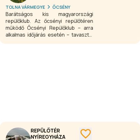
lehet a helyi lakosok és a városban
TOLNA VÁRMEGYE
ŐCSÉNY
üdülő vendégek számára.
Barátságos kis magyarországi
repülőklub. Az őcsényi repülőtéren
működő Őcsényi Repülőklub – arra
alkalmas időjárás esetén – tavasztól
őszig, a hét minden napján sok
szeretettel várja a sétarepülés iránt
érdeklődő kedves vendégeit egy
kellemes kis örömrepülésre! És, ha
tetszett a repülés, akár
pilótaképzésre is!
REPÜLŐTÉR
NYÍREGYHÁZA