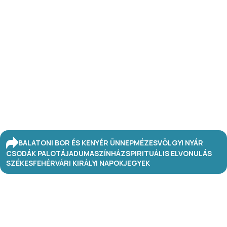
BALATONI BOR ÉS KENYÉR ÜNNEP
MÉZESVÖLGYI NYÁR
CSODÁK PALOTÁJA
DUMASZÍNHÁZ
SPIRITUÁLIS ELVONULÁS
SZÉKESFEHÉRVÁRI KIRÁLYI NAPOK
JEGYEK