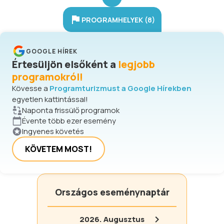
siklópálya-jelzőfényt (PAPI) és a
párás időben hasznos futófénysort
PROGRAMHELYEK (8)
(flash) is tartalmaz. A nemzetközi
átrepülésekhez határnyitás
rendelhető, így ezek az utak
GOOGLE HÍREK
végrehajthatóak megszakítás nélkül
Értesüljön elsőként a
legjobb
is nyíregyházi ki- vagy belépéssel.
programokról!
Kövesse a
Programturizmust a Google Hírekben
egyetlen kattintással!
Naponta frissülő programok
Évente több ezer esemény
Ingyenes követés
KÖVETEM MOST!
Országos eseménynaptár
2026.
Augusztus