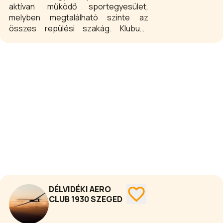
aktívan működő sportegyesület,
melyben megtalálható szinte az
összes repülési szakág. Klubunk
legfőbb feladata az utánpótlás
nevelés, és a sportág minél
szélesebb körben való
népszerűsítése.
DÉLVIDÉKI AERO
CLUB 1930 SZEGED