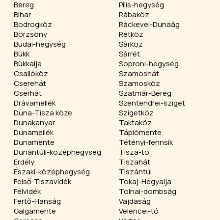
Bereg
Pilis-hegység
Bihar
Rábaköz
Bodrogköz
Ráckevei-Dunaág
Börzsöny
Rétköz
Budai-hegység
Sárköz
Bükk
Sárrét
Bükkalja
Soproni-hegység
Csallóköz
Szamoshát
Cserehát
Szamosköz
Cserhát
Szatmár-Bereg
Drávamellék
Szentendrei-sziget
Duna-Tisza köze
Szigetköz
Dunakanyar
Taktaköz
Dunamellék
Tápiómente
Dunamente
Tétényi-fennsík
Dunántúli-középhegység
Tisza-tó
Erdély
Tiszahát
Északi-középhegység
Tiszántúl
Felső-Tiszavidék
Tokaj-Hegyalja
Felvidék
Tolnai-dombság
Fertő-Hanság
Vajdaság
Galgamente
Velencei-tó