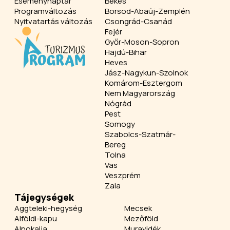
Eseménynaptár
Békés
Programváltozás
Borsod-Abaúj-Zemplén
Nyitvatartás változás
Csongrád-Csanád
Fejér
Győr-Moson-Sopron
Hajdú-Bihar
Heves
Jász-Nagykun-Szolnok
Komárom-Esztergom
Nem Magyarország
Nógrád
Pest
Somogy
Szabolcs-Szatmár-
Bereg
Tolna
Vas
Veszprém
Zala
Tájegységek
Aggteleki-hegység
Mecsek
Alföldi-kapu
Mezőföld
Alpokalja
Muravidék