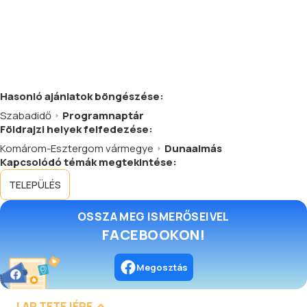
Hasonló
ajánlatok
böngészése:
Szabadidő
Programnaptár
Földrajzi helyek felfedezése:
Komárom-Esztergom vármegye
Dunaalmás
Kapcsolódó témák megtekintése:
TELEPÜLÉS
OSSZA MEG ISMERŐSEIVEL
FACEBOOKON!
Megosztás
LAP TETEJÉRE