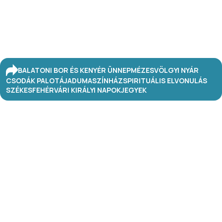
BALATONI BOR ÉS KENYÉR ÜNNEP
MÉZESVÖLGYI NYÁR
CSODÁK PALOTÁJA
DUMASZÍNHÁZ
SPIRITUÁLIS ELVONULÁS
SZÉKESFEHÉRVÁRI KIRÁLYI NAPOK
JEGYEK