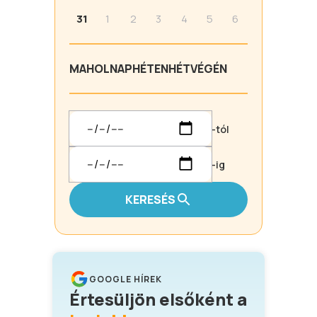
31
1
2
3
4
5
6
MA
HOLNAP
HÉTEN
HÉTVÉGÉN
-tól
-ig
KERESÉS
GOOGLE HÍREK
Értesüljön elsőként a