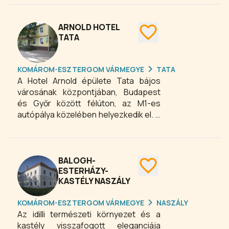
kikapcsolódást kedvelő vendégeket.
A Gerecse erdőségei minden
évszakban rengeteg felfedezni valót
ARNOLD HOTEL
rejtenek. Élményt nyújt a
TATA
kerekesszékkel is bejárható
lombkorona ösvény, de a látogatók
KOMÁROM-ESZTERGOM VÁRMEGYE
TATA
megcsodálhatják a közeli, felhagyott
A Hotel Arnold épülete Tata bájos
bányák geológiai tanösvényeit is.
városának központjában, Budapest
és Győr között félúton, az M1-es
autópálya közelében helyezkedik el. A
Gerecse és a Vértes lábánál, az
Öreg-tó környezetében található
Arnold Hotel ideális választás az
átutazók, valamint a térség
BALOGH-
felfedezését tervezők és a
ESTERHÁZY-
KASTÉLY NASZÁLY
környéken üzleti ügyeket intézők
számára is.
KOMÁROM-ESZTERGOM VÁRMEGYE
NASZÁLY
Az idilli természeti környezet és a
kastély visszafogott eleganciája