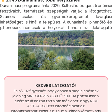
Dunaalmási programajánló 2026. Kulturális és gasztronómiai
fesztiválok, természeti szépségek várják a látogatókat.
Számos családi és gyermekprogramot, lovaglási
lehetőséget is kínál a település. A dunaalmási pihenőtó és
pihenőpark nemcsak a helyieket, hanem az idelátogató
turistákat is várja.
KEDVES LÁTOGATÓ!
Felhívjuk figyelmét, hogy ennek a megjelenésnek
jelenleg
NINCS ÉRVÉNYES IDŐPONTJA
portálunkon,
ezért az itt közölt tartalom már lehet, hogy
NEM
AKTUÁLIS!
Friss információkat az
info@programturizmus.hu
e-mail címen kérhet vagy