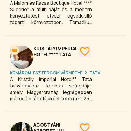
A Malom és Kacsa Boutique Hotel ****
Superior a múlt báját és a modern
kényeztetést ötvözi egyedülálló
tóparti környezetben. Tematikus
szobáinkban minden részlet a
nyugalmat és inspirációt szolgálja –
legyen szó romantikus pihenésről
vagy aktív. A tatai Öreg-tó partján
KRISTÁLY IMPERIAL
fekvő hotelünk tökéletes választás,
HOTEL**** TATA
ha prémium élményekre, történelmi
hangulatra és valódi kikapcsolódásra
KOMÁROM-ESZTERGOM VÁRMEGYE
TATA
vágyik.
A Kristály Imperial Hotel** Tata
belvárosának ikonikus szállodája,
amely Magyarország legrégebben
működő szállodájaként több mint 250
éve fogadja vendégeit. A műemléki
védettség alatt álló épület az
Esterházy család megbízásából,
Fellner Jakab tervei alapján épült 1766
AGOSTYÁNI
és 1769 között, és 1770 óta a város
ARBORÉTUMI