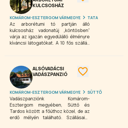
KULCSOSHÁZ
vendéglátásának meghatározó
helyszíne. A történelmi hangulatot ma
KOMÁROM-ESZTERGOM VÁRMEGYE
TATA
modern szolgáltatások, elegáns terek
Az arborétumi tó partján álló
és magas színvonalú vendéglátás
kulcsosház vadonatúj „köntösben”
egészítik ki.
várja az igazán egyedülálló élményre
kíváncsi látogatókat. A 10 fős szállás
remek lehetőséget ad családoknak,
kisebb nyugdíjas- vagy
diákcsoportoknak, túrázó
társaságoknak arra, hogy a
ALSÓVADÁCSI
Gerecsében, nyugodt környezetben,
VADÁSZPANZIÓ
összkomfortos szálláshelyen
tölthessék el szabadidejüket.
KOMÁROM-ESZTERGOM VÁRMEGYE
SÜTTŐ
Vadászpanziónk Komárom-
Esztergom megyében, Süttő és
Tardos között a főúthoz közel, de az
erdő mélyén található. Szállásaink
erdei környezetben várják az aktív