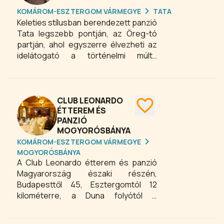
KOMÁROM-ESZTERGOM VÁRMEGYE
TATA
Keleties stílusban berendezett panzió
Tata legszebb pontján, az Öreg-tó
partján, ahol egyszerre élvezheti az
idelátogató a történelmi múltú
kisváros elbűvölő hangulatát és
gyönyörű természeti adottságait.
Központi helyzete miatt a panzióból
könnyen elérhető Tata bármely
CLUB LEONARDO
pontja.
ÉTTEREM ÉS
PANZIÓ
MOGYORÓSBÁNYA
KOMÁROM-ESZTERGOM VÁRMEGYE
MOGYORÓSBÁNYA
A Club Leonardo étterem és panzió
Magyarország északi részén,
Budapesttől 45, Esztergomtól 12
kilométerre, a Duna folyótól 4
kilométerre a Gerecse hegység
`kapujában` egy völgykatlanban