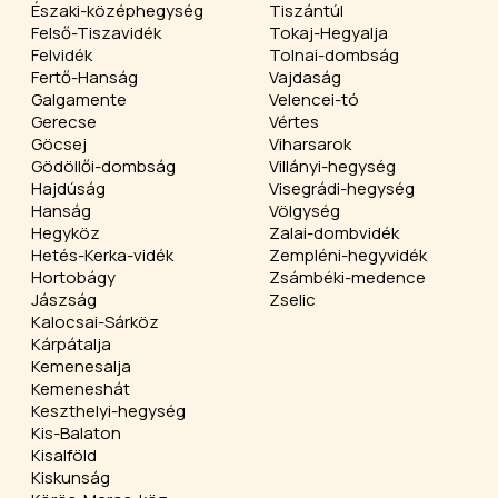
Északi-középhegység
Tiszántúl
Felső-Tiszavidék
Tokaj-Hegyalja
Felvidék
Tolnai-dombság
Fertő-Hanság
Vajdaság
Galgamente
Velencei-tó
Gerecse
Vértes
Göcsej
Viharsarok
Gödöllői-dombság
Villányi-hegység
Hajdúság
Visegrádi-hegység
Hanság
Völgység
Hegyköz
Zalai-dombvidék
Hetés-Kerka-vidék
Zempléni-hegyvidék
Hortobágy
Zsámbéki-medence
Jászság
Zselic
Kalocsai-Sárköz
Kárpátalja
Kemenesalja
Kemeneshát
Keszthelyi-hegység
Kis-Balaton
Kisalföld
Kiskunság