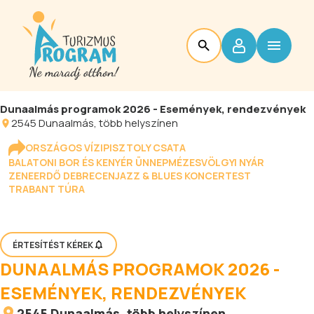
Dunaalmás programok 2026 - Események, rendezvények
2545
Dunaalmás
, több helyszínen
ORSZÁGOS VÍZIPISZTOLY CSATA
BALATONI BOR ÉS KENYÉR ÜNNEP
MÉZESVÖLGYI NYÁR
ZENEERDŐ DEBRECEN
JAZZ & BLUES KONCERTEST
TRABANT TÚRA
ÉRTESÍTÉST KÉREK
DUNAALMÁS PROGRAMOK 2026 -
ESEMÉNYEK, RENDEZVÉNYEK
2545
Dunaalmás
, több helyszínen