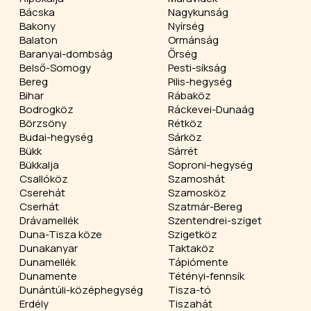
Bácska
Nagykunság
Bakony
Nyírség
Balaton
Ormánság
Baranyai-dombság
Őrség
Belső-Somogy
Pesti-síkság
Bereg
Pilis-hegység
Bihar
Rábaköz
Bodrogköz
Ráckevei-Dunaág
Börzsöny
Rétköz
Budai-hegység
Sárköz
Bükk
Sárrét
Bükkalja
Soproni-hegység
Csallóköz
Szamoshát
Cserehát
Szamosköz
Cserhát
Szatmár-Bereg
Drávamellék
Szentendrei-sziget
Duna-Tisza köze
Szigetköz
Dunakanyar
Taktaköz
Dunamellék
Tápiómente
Dunamente
Tétényi-fennsík
Dunántúli-középhegység
Tisza-tó
Erdély
Tiszahát