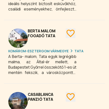
ideális helyszínt biztosít esküvőkhöz,
családi eseményekhez, önfejlesztő
táborokhoz, valamint céges és
kulturális rendezvényekhez egyaránt.
A kastély gyönyörű és kényelmes
szobáiban nyugodt pihenés vár
BERTA MALOM
vendégeinkre. Az ablakok a zöld
FOGADÓ TATA
birtokra nyílnak, így idilli csendben
tölthetjük az éjszakát, az emeleti
KOMÁROM-ESZTERGOM VÁRMEGYE
TATA
társalgó pedig nappal tökéletes
A Berta- malom, Tata egyik legrégibb
helyszínt nyújt a beszélgetésekhez.
malma, az Által-ér mellett, a
Szálláshelyek jelenleg csak a
Budapestet Győrrel összekötő 1-es út
kastélyban tartott rendezvények
mentén fekszik, a városközponttól
vendégei számára elérhetőek.
gyalog szinte csak 15 percre.
CASABLANCA
PANZIÓ TATA