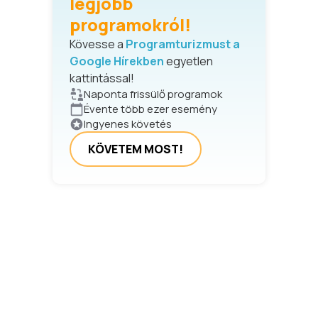
legjobb
programokról!
Kövesse a
Programturizmust a
Google Hírekben
egyetlen
kattintással!
Naponta frissülő programok
Évente több ezer esemény
Ingyenes követés
KÖVETEM MOST!