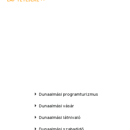
Dunaalmási
programturizmus
Dunaalmási
vásár
Dunaalmási
látnivaló
Dunaalmási
szabadidő