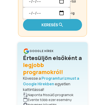
-tól
-ig
KERESÉS
GOOGLE HÍREK
Értesüljön elsőként a
legjobb
programokról!
Kövesse a
Programturizmust a
Google Hírekben
egyetlen
kattintással!
Naponta frissülő programok
Évente több ezer esemény
Ingyenes követés