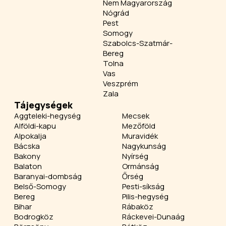
Nem Magyarország
Nógrád
Pest
Somogy
Szabolcs-Szatmár-
Bereg
Tolna
Vas
Veszprém
Zala
Tájegységek
Aggteleki-hegység
Mecsek
Alföldi-kapu
Mezőföld
Alpokalja
Muravidék
Bácska
Nagykunság
Bakony
Nyírség
Balaton
Ormánság
Baranyai-dombság
Őrség
Belső-Somogy
Pesti-síkság
Bereg
Pilis-hegység
Bihar
Rábaköz
Bodrogköz
Ráckevei-Dunaág