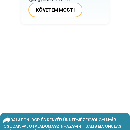
KÖVETEM MOST!
BALATONI BOR ÉS KENYÉR ÜNNEP
MÉZESVÖLGYI NYÁR
CSODÁK PALOTÁJA
DUMASZÍNHÁZ
SPIRITUÁLIS ELVONULÁS