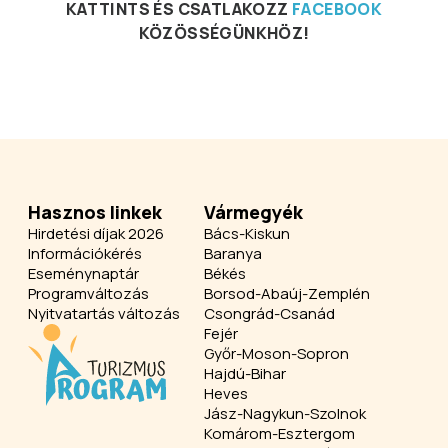
KATTINTS ÉS CSATLAKOZZ
FACEBOOK
KÖZÖSSÉGÜNKHÖZ!
Hasznos linkek
Vármegyék
Hirdetési díjak 2026
Bács-Kiskun
Információkérés
Baranya
Eseménynaptár
Békés
Programváltozás
Borsod-Abaúj-Zemplén
Nyitvatartás változás
Csongrád-Csanád
Fejér
Győr-Moson-Sopron
Hajdú-Bihar
Heves
Jász-Nagykun-Szolnok
Komárom-Esztergom