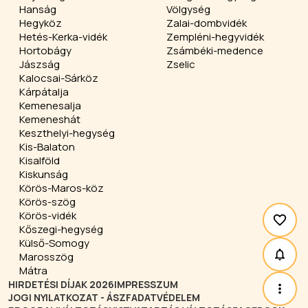
Hanság
Völgység
Hegyköz
Zalai-dombvidék
Hetés-Kerka-vidék
Zempléni-hegyvidék
Hortobágy
Zsámbéki-medence
Jászság
Zselic
Kalocsai-Sárköz
Kárpátalja
Kemenesalja
Kemeneshát
Keszthelyi-hegység
Kis-Balaton
Kisalföld
Kiskunság
Körös-Maros-köz
Körös-szög
Körös-vidék
Kőszegi-hegység
Külső-Somogy
Marosszög
Mátra
HIRDETÉSI DÍJAK 2026
IMPRESSZUM
JOGI NYILATKOZAT - ÁSZF
ADATVÉDELEM