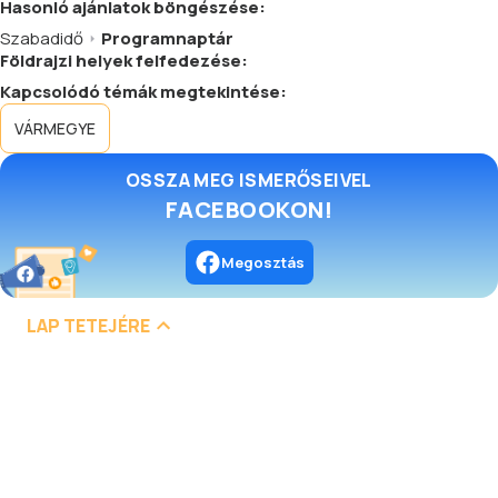
Hasonló
ajánlatok
böngészése:
Szabadidő
Programnaptár
Földrajzi helyek felfedezése:
Kapcsolódó témák megtekintése:
VÁRMEGYE
OSSZA MEG ISMERŐSEIVEL
FACEBOOKON!
Megosztás
LAP TETEJÉRE