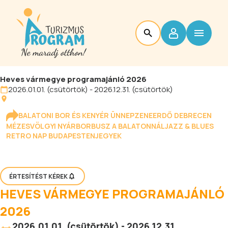
Heves vármegye programajánló 2026
2026.01.01. (csütörtök) - 2026.12.31. (csütörtök)
BALATONI BOR ÉS KENYÉR ÜNNEP
ZENEERDŐ DEBRECEN
MÉZESVÖLGYI NYÁR
BORBUSZ A BALATONNÁL
JAZZ & BLUES
RETRO NAP BUDAPESTEN
JEGYEK
ÉRTESÍTÉST KÉREK
HEVES VÁRMEGYE PROGRAMAJÁNLÓ
2026
2026.01.01. (csütörtök) - 2026.12.31.