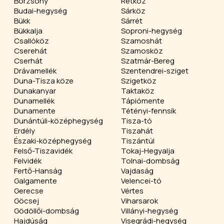
Börzsöny
Rétköz
Budai-hegység
Sárköz
Bükk
Sárrét
Bükkalja
Soproni-hegység
Csallóköz
Szamoshát
Cserehát
Szamosköz
Cserhát
Szatmár-Bereg
Drávamellék
Szentendrei-sziget
Duna-Tisza köze
Szigetköz
Dunakanyar
Taktaköz
Dunamellék
Tápiómente
Dunamente
Tétényi-fennsík
Dunántúli-középhegység
Tisza-tó
Erdély
Tiszahát
Északi-középhegység
Tiszántúl
Felső-Tiszavidék
Tokaj-Hegyalja
Felvidék
Tolnai-dombság
Fertő-Hanság
Vajdaság
Galgamente
Velencei-tó
Gerecse
Vértes
Göcsej
Viharsarok
Gödöllői-dombság
Villányi-hegység
Hajdúság
Visegrádi-hegység