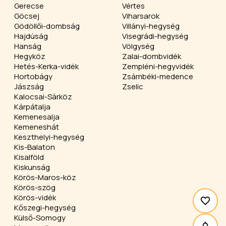
Gerecse
Vértes
Göcsej
Viharsarok
Gödöllői-dombság
Villányi-hegység
Hajdúság
Visegrádi-hegység
Hanság
Völgység
Hegyköz
Zalai-dombvidék
Hetés-Kerka-vidék
Zempléni-hegyvidék
Hortobágy
Zsámbéki-medence
Jászság
Zselic
Kalocsai-Sárköz
Kárpátalja
Kemenesalja
Kemeneshát
Keszthelyi-hegység
Kis-Balaton
Kisalföld
Kiskunság
Körös-Maros-köz
Körös-szög
Körös-vidék
Kőszegi-hegység
Külső-Somogy