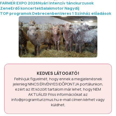
FARMER EXPO 2026
Nyári intenzív tánckurzusok
ZeneErdő koncertek
Salakmotor Nagydíj
TOP programok Debrecenben
Veres 1 Színház előadások
KEDVES LÁTOGATÓ!
Felhívjuk figyelmét, hogy ennek a megjelenésnek
jelenleg
NINCS ÉRVÉNYES IDŐPONTJA
portálunkon,
ezért az itt közölt tartalom már lehet, hogy
NEM
AKTUÁLIS!
Friss információkat az
info@programturizmus.hu
e-mail címen kérhet vagy
küldhet.