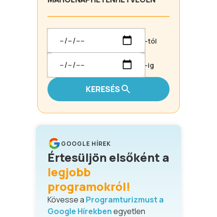
-tól
-ig
KERESÉS
GOOGLE HÍREK
Értesüljön elsőként a
legjobb
programokról!
Kövesse a
Programturizmust a
Google Hírekben
egyetlen