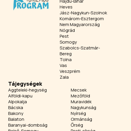
Hajdú-Bihar
Heves
Jász-Nagykun-Szolnok
Komárom-Esztergom
Nem Magyarország
Nógrád
Pest
Somogy
Szabolcs-Szatmár-
Bereg
Tolna
Vas
Veszprém
Zala
Tájegységek
Aggteleki-hegység
Mecsek
Alföldi-kapu
Mezőföld
Alpokalja
Muravidék
Bácska
Nagykunság
Bakony
Nyírség
Balaton
Ormánság
Baranyai-dombság
Őrség
Belső-Somogy
Pesti-síkság