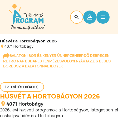
Húsvét a Hortobágyon 2026
4071
Hortobágy
BALATONI BOR ÉS KENYÉR ÜNNEP
ZENEERDŐ DEBRECEN
RETRO NAP BUDAPESTEN
MÉZESVÖLGYI NYÁR
JAZZ & BLUES
BORBUSZ A BALATONNÁL
JEGYEK
ÉRTESÍTÉST KÉREK
HÚSVÉT A HORTOBÁGYON 2026
4071
Hortobágy
2026. évi húsvéti programok a Hortobágyon, látogasson el
családjával idén is a Hortobágyra.