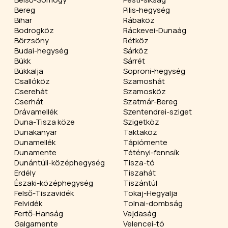
Bereg
Pilis-hegység
Bihar
Rábaköz
Bodrogköz
Ráckevei-Dunaág
Börzsöny
Rétköz
Budai-hegység
Sárköz
Bükk
Sárrét
Bükkalja
Soproni-hegység
Csallóköz
Szamoshát
Cserehát
Szamosköz
Cserhát
Szatmár-Bereg
Drávamellék
Szentendrei-sziget
Duna-Tisza köze
Szigetköz
Dunakanyar
Taktaköz
Dunamellék
Tápiómente
Dunamente
Tétényi-fennsík
Dunántúli-középhegység
Tisza-tó
Erdély
Tiszahát
Északi-középhegység
Tiszántúl
Felső-Tiszavidék
Tokaj-Hegyalja
Felvidék
Tolnai-dombság
Fertő-Hanság
Vajdaság
Galgamente
Velencei-tó