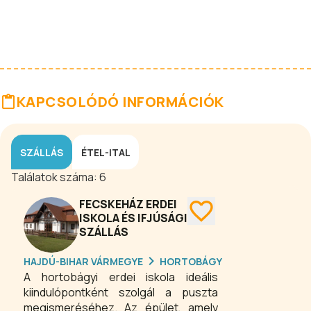
KAPCSOLÓDÓ INFORMÁCIÓK
SZÁLLÁS
ÉTEL-ITAL
Találatok száma:
6
FECSKEHÁZ ERDEI
ISKOLA ÉS IFJÚSÁGI
SZÁLLÁS
HAJDÚ-BIHAR VÁRMEGYE
HORTOBÁGY
A hortobágyi erdei iskola ideális
kiindulópontként szolgál a puszta
megismeréséhez. Az épület, amely