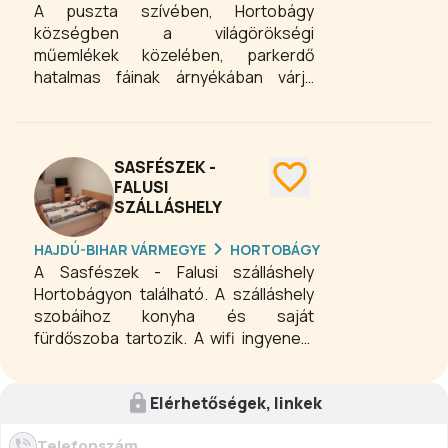
A puszta szívében, Hortobágy
községben a világörökségi
műemlékek közelében, parkerdő
hatalmas fáinak árnyékában várja
vendégeit áprilistól novemberig az
Ökotúra Vendégház** és Kemping**. A
hozzánk látogatót megérinti a
természet közelsége, a táj egyedi
SASFÉSZEK -
hangulata, a puszta varázsa. Családi
FALUSI
SZÁLLÁSHELY
vállalkozásunk a sátras kirándulótól a
hotelt kedvelő turistáig minden
HAJDÚ-BIHAR VÁRMEGYE
HORTOBÁGY
vendég számára igényének megfelelő
A Sasfészek - Falusi szálláshely
szálláshelyet igyekszik nyújtani
Hortobágyon található. A szálláshely
kedvező áron.
szobáihoz konyha és saját
fürdőszoba tartozik. A wifi ingyenes.
Minden szobában szekrény található.
Mikrohullámú sütő is rendelkezésre áll.
Elérhetőségek, linkek
Telefonszám