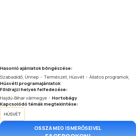
Hasonló
ajánlatok
böngészése:
Szabadidő
,
Ünnep
Természet
,
Húsvét
Állatos programok
,
Húsvéti programajánlatok
Földrajzi helyek felfedezése:
Hajdú-Bihar vármegye
Hortobágy
Kapcsolódó témák megtekintése:
HÚSVÉT
OSSZA MEG ISMERŐSEIVEL