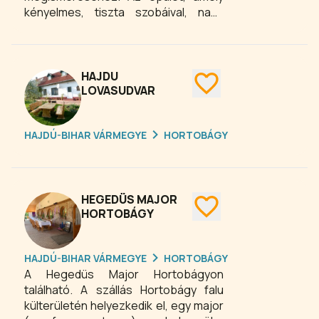
kényelmes, tiszta szobáival, nagy
parkjával, az ide szervezhető
programokkal több napos
tartózkodásra is alkalmas, 34 fő
elszállásolását teszi lehetővé.
HAJDU
LOVASUDVAR
HAJDÚ-BIHAR VÁRMEGYE
HORTOBÁGY
HEGEDÜS MAJOR
HORTOBÁGY
HAJDÚ-BIHAR VÁRMEGYE
HORTOBÁGY
A Hegedüs Major Hortobágyon
található. A szállás Hortobágy falu
külterületén helyezkedik el, egy major