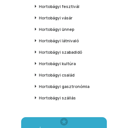
Hortobágyi
fesztivál
Hortobágyi
vásár
Hortobágyi
ünnep
Hortobágyi
látnivaló
Hortobágyi
szabadidő
Hortobágyi
kultúra
Hortobágyi
család
Hortobágyi
gasztronómia
Hortobágyi
szállás