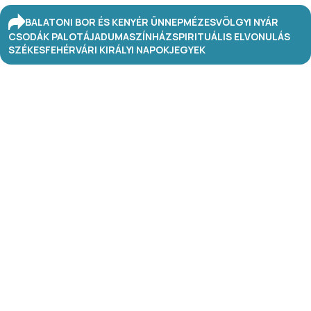
BALATONI BOR ÉS KENYÉR ÜNNEP
MÉZESVÖLGYI NYÁR
CSODÁK PALOTÁJA
DUMASZÍNHÁZ
SPIRITUÁLIS ELVONULÁS
SZÉKESFEHÉRVÁRI KIRÁLYI NAPOK
JEGYEK