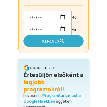
-tól
-ig
KERESÉS
GOOGLE HÍREK
Értesüljön elsőként a
legjobb
programokról!
Kövesse a
Programturizmust a
Google Hírekben
egyetlen