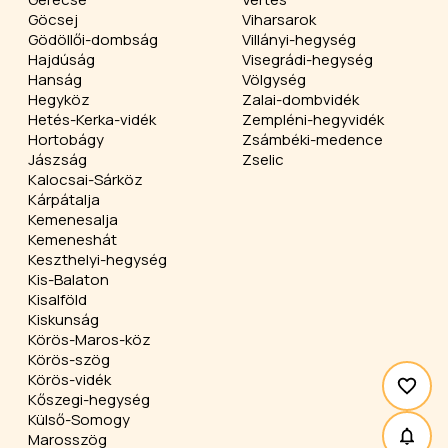
Göcsej
Viharsarok
Gödöllői-dombság
Villányi-hegység
Hajdúság
Visegrádi-hegység
Hanság
Völgység
Hegyköz
Zalai-dombvidék
Hetés-Kerka-vidék
Zempléni-hegyvidék
Hortobágy
Zsámbéki-medence
Jászság
Zselic
Kalocsai-Sárköz
Kárpátalja
Kemenesalja
Kemeneshát
Keszthelyi-hegység
Kis-Balaton
Kisalföld
Kiskunság
Körös-Maros-köz
Körös-szög
Körös-vidék
Kőszegi-hegység
Külső-Somogy
Marosszög