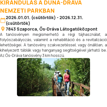
KIRÁNDULÁS A DUNA-DRÁVA
NEMZETI PARKBAN
2026.01.01. (csütörtök) - 2026.12.31.
(csütörtök)
7843
Szaporca
, Ős-Dráva Látogatóközpont
A tanösvényen megismerhető a régi tájhasználat, a
folyószabályozás, valamint a rehabilitáció és a revitalizáció
lehetőségei. A tanösvény szakvezetéssel, vagy önállóan, a
kihelyezett táblák vagy hanganyag segítségével járható be.
Az Ős-Dráva tanösvény 3 km hosszú.