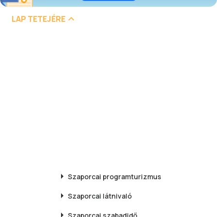
LAP TETEJÉRE
Szaporcai
programturizmus
Szaporcai
látnivaló
Szaporcai
szabadidő