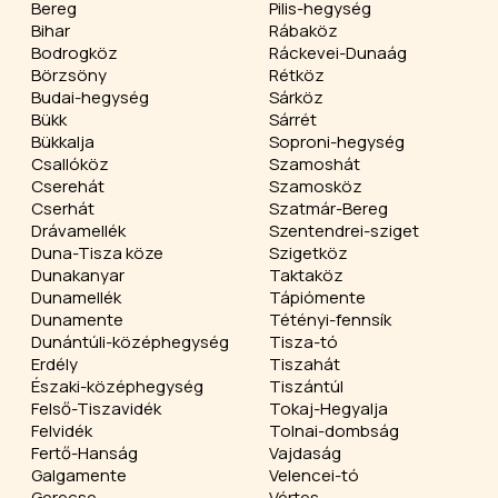
Bereg
Pilis-hegység
Bihar
Rábaköz
Bodrogköz
Ráckevei-Dunaág
Börzsöny
Rétköz
Budai-hegység
Sárköz
Bükk
Sárrét
Bükkalja
Soproni-hegység
Csallóköz
Szamoshát
Cserehát
Szamosköz
Cserhát
Szatmár-Bereg
Drávamellék
Szentendrei-sziget
Duna-Tisza köze
Szigetköz
Dunakanyar
Taktaköz
Dunamellék
Tápiómente
Dunamente
Tétényi-fennsík
Dunántúli-középhegység
Tisza-tó
Erdély
Tiszahát
Északi-középhegység
Tiszántúl
Felső-Tiszavidék
Tokaj-Hegyalja
Felvidék
Tolnai-dombság
Fertő-Hanság
Vajdaság
Galgamente
Velencei-tó
Gerecse
Vértes