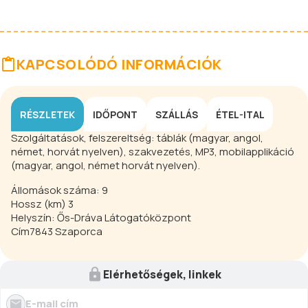
KAPCSOLÓDÓ INFORMÁCIÓK
RÉSZLETEK
IDŐPONT
SZÁLLÁS
ÉTEL-ITAL
Szolgáltatások, felszereltség: táblák (magyar, angol,
német, horvát nyelven), szakvezetés, MP3, mobilapplikáció
(magyar, angol, német horvát nyelven).
Állomások száma: 9
Hossz (km) 3
Helyszín: Ős-Dráva Látogatóközpont
Cím7843 Szaporca
Elérhetőségek, linkek
E-mail cím