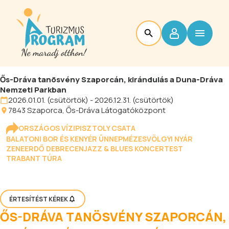
Ős-Dráva tanösvény Szaporcán, kirándulás a Duna-Dráva
Nemzeti Parkban
2026.01.01. (csütörtök) - 2026.12.31. (csütörtök)
7843
Szaporca
, Ős-Dráva Látogatóközpont
ORSZÁGOS VÍZIPISZTOLY CSATA
BALATONI BOR ÉS KENYÉR ÜNNEP
MÉZESVÖLGYI NYÁR
ZENEERDŐ DEBRECEN
JAZZ & BLUES KONCERTEST
TRABANT TÚRA
ÉRTESÍTÉST KÉREK
ŐS-DRÁVA TANÖSVÉNY SZAPORCÁN,