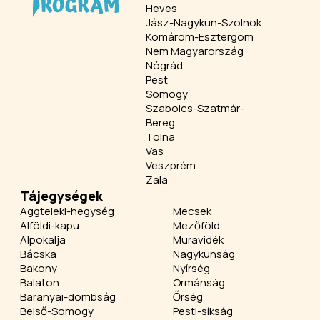
Heves
Jász-Nagykun-Szolnok
Komárom-Esztergom
Nem Magyarország
Nógrád
Pest
Somogy
Szabolcs-Szatmár-
Bereg
Tolna
Vas
Veszprém
Zala
Tájegységek
Aggteleki-hegység
Mecsek
Alföldi-kapu
Mezőföld
Alpokalja
Muravidék
Bácska
Nagykunság
Bakony
Nyírség
Balaton
Ormánság
Baranyai-dombság
Őrség
Belső-Somogy
Pesti-síkság