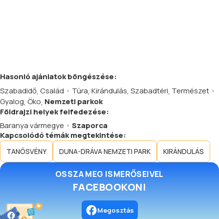
Hasonló
ajánlatok
böngészése:
Szabadidő
,
Család
Túra
,
Kirándulás
,
Szabadtéri
,
Természet
Gyalog
,
Öko
,
Nemzeti parkok
Földrajzi helyek felfedezése:
Baranya vármegye
Szaporca
Kapcsolódó témák megtekintése:
TANÖSVÉNY
DUNA-DRÁVA NEMZETI PARK
KIRÁNDULÁS
OSSZA MEG ISMERŐSEIVEL
FACEBOOKON!
Megosztás