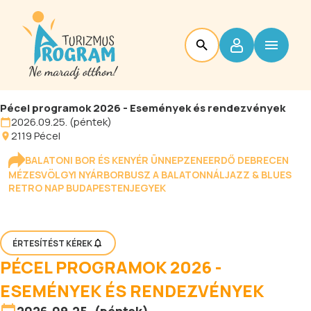
Pécel programok 2026 - Események és rendezvények
2026.09.25. (péntek)
2119
Pécel
BALATONI BOR ÉS KENYÉR ÜNNEP
ZENEERDŐ DEBRECEN
MÉZESVÖLGYI NYÁR
BORBUSZ A BALATONNÁL
JAZZ & BLUES
RETRO NAP BUDAPESTEN
JEGYEK
ÉRTESÍTÉST KÉREK
PÉCEL PROGRAMOK 2026 -
ESEMÉNYEK ÉS RENDEZVÉNYEK