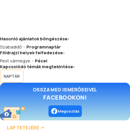
Hasonló
ajánlatok
böngészése:
Szabadidő
Programnaptár
Földrajzi helyek felfedezése:
Pest vármegye
Pécel
Kapcsolódó témák megtekintése:
NAPTÁR
OSSZA MEG ISMERŐSEIVEL
FACEBOOKON!
Megosztás
LAP TETEJÉRE