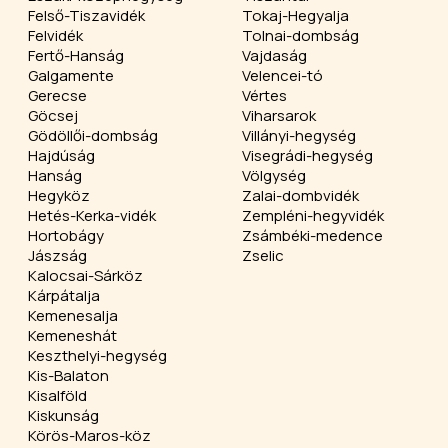
Felső-Tiszavidék
Tokaj-Hegyalja
Felvidék
Tolnai-dombság
Fertő-Hanság
Vajdaság
Galgamente
Velencei-tó
Gerecse
Vértes
Göcsej
Viharsarok
Gödöllői-dombság
Villányi-hegység
Hajdúság
Visegrádi-hegység
Hanság
Völgység
Hegyköz
Zalai-dombvidék
Hetés-Kerka-vidék
Zempléni-hegyvidék
Hortobágy
Zsámbéki-medence
Jászság
Zselic
Kalocsai-Sárköz
Kárpátalja
Kemenesalja
Kemeneshát
Keszthelyi-hegység
Kis-Balaton
Kisalföld
Kiskunság
Körös-Maros-köz