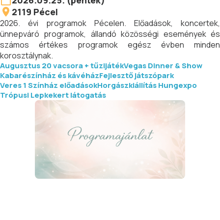
2026.09.25. (péntek)
2119
Pécel
2026. évi programok Pécelen. Előadások, koncertek,
ünnepváró programok, állandó közösségi események és
számos értékes programok egész évben minden
korosztálynak.
Augusztus 20 vacsora + tűzijáték
Vegas Dinner & Show
Kabarészínház és kávéház
Fejlesztő játszópark
Veres 1 Színház előadások
Horgászkiállítás Hungexpo
Trópusi Lepkekert látogatás