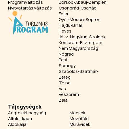
Programváltozás
Borsod-Abaúj-Zemplén
Nyitvatartás változás
Csongrád-Csanád
Fejér
Győr-Moson-Sopron
Hajdú-Bihar
Heves
Jász-Nagykun-Szolnok
Komárom-Esztergom
Nem Magyarország
Nógrád
Pest
Somogy
Szabolcs-Szatmár-
Bereg
Tolna
Vas
Veszprém
Zala
Tájegységek
Aggteleki-hegység
Mecsek
Alföldi-kapu
Mezőföld
Alpokalja
Muravidék