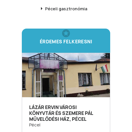
Péceli
gasztronómia
ÉRDEMES FELKERESNI
LÁZÁR ERVIN VÁROSI
KÖNYVTÁR ÉS SZEMERE PÁL
MŰVELŐDÉSI HÁZ, PÉCEL
Pécel