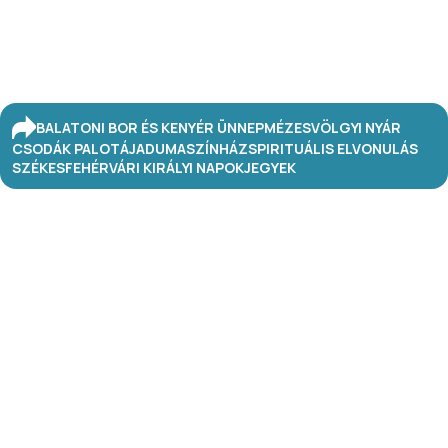
BALATONI BOR ÉS KENYÉR ÜNNEP
MÉZESVÖLGYI NYÁR
CSODÁK PALOTÁJA
DUMASZÍNHÁZ
SPIRITUÁLIS ELVONULÁS
SZÉKESFEHÉRVÁRI KIRÁLYI NAPOK
JEGYEK