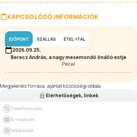
KAPCSOLÓDÓ INFORMÁCIÓK
IDŐPONT
SZÁLLÁS
ÉTEL-ITAL
2026.09.25.
Berecz András, a nagy mesemondó önálló estje
Pécel
Megjelenés forrása:
ajánlat közösségi oldala
Elérhetőségek, linkek
Telefonszám
E-mail cím
Weboldal