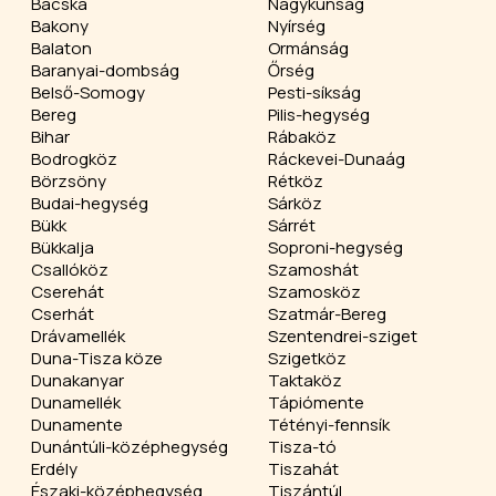
Bácska
Nagykunság
Bakony
Nyírség
Balaton
Ormánság
Baranyai-dombság
Őrség
Belső-Somogy
Pesti-síkság
Bereg
Pilis-hegység
Bihar
Rábaköz
Bodrogköz
Ráckevei-Dunaág
Börzsöny
Rétköz
Budai-hegység
Sárköz
Bükk
Sárrét
Bükkalja
Soproni-hegység
Csallóköz
Szamoshát
Cserehát
Szamosköz
Cserhát
Szatmár-Bereg
Drávamellék
Szentendrei-sziget
Duna-Tisza köze
Szigetköz
Dunakanyar
Taktaköz
Dunamellék
Tápiómente
Dunamente
Tétényi-fennsík
Dunántúli-középhegység
Tisza-tó
Erdély
Tiszahát
Északi-középhegység
Tiszántúl