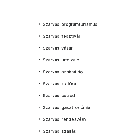
Szarvasi
programturizmus
Szarvasi
fesztivál
Szarvasi
vásár
Szarvasi
látnivaló
Szarvasi
szabadidő
Szarvasi
kultúra
Szarvasi
család
Szarvasi
gasztronómia
Szarvasi
rendezvény
Szarvasi
szállás