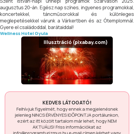
Szent István-napi ünnepi programok Szarvason 2025.
augusztus 20-án. Egész nap színes, ingyenes programokkal,
koncertekkel, táncműsorokkal és különleges
meglepetésekkel várunk a Várkertben és az Ótemplomnál.
Gyere el családoddal, barátaiddal!
Wellness Hotel Gyula
Illusztráció (pixabay.com)
KEDVES LÁTOGATÓ!
Felhívjuk figyelmét, hogy ennek a megjelenésnek
jelenleg
NINCS ÉRVÉNYES IDŐPONTJA
portálunkon,
ezért az itt közölt tartalom már lehet, hogy
NEM
AKTUÁLIS!
Friss információkat az
info@programturizmus.hu
e-mail címen kérhet vagy