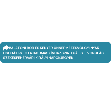
BALATONI BOR ÉS KENYÉR ÜNNEP
MÉZESVÖLGYI NYÁR
CSODÁK PALOTÁJA
DUMASZÍNHÁZ
SPIRITUÁLIS ELVONULÁS
SZÉKESFEHÉRVÁRI KIRÁLYI NAPOK
JEGYEK