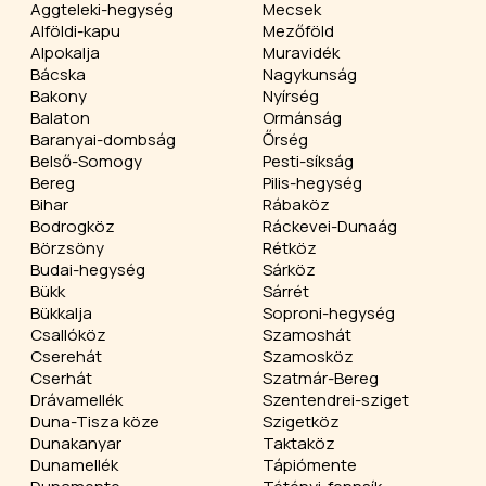
Aggteleki-hegység
Mecsek
Alföldi-kapu
Mezőföld
Alpokalja
Muravidék
Bácska
Nagykunság
Bakony
Nyírség
Balaton
Ormánság
Baranyai-dombság
Őrség
Belső-Somogy
Pesti-síkság
Bereg
Pilis-hegység
Bihar
Rábaköz
Bodrogköz
Ráckevei-Dunaág
Börzsöny
Rétköz
Budai-hegység
Sárköz
Bükk
Sárrét
Bükkalja
Soproni-hegység
Csallóköz
Szamoshát
Cserehát
Szamosköz
Cserhát
Szatmár-Bereg
Drávamellék
Szentendrei-sziget
Duna-Tisza köze
Szigetköz
Dunakanyar
Taktaköz
Dunamellék
Tápiómente