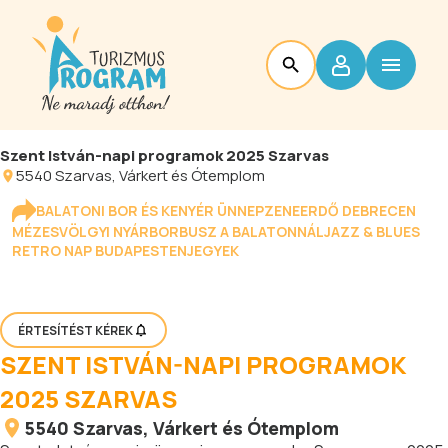
Szent István-napi programok 2025 Szarvas
5540
Szarvas
, Várkert és Ótemplom
BALATONI BOR ÉS KENYÉR ÜNNEP
ZENEERDŐ DEBRECEN
MÉZESVÖLGYI NYÁR
BORBUSZ A BALATONNÁL
JAZZ & BLUES
RETRO NAP BUDAPESTEN
JEGYEK
ÉRTESÍTÉST KÉREK
SZENT ISTVÁN-NAPI PROGRAMOK
2025 SZARVAS
5540
Szarvas
, Várkert és Ótemplom