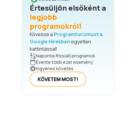
Értesüljön elsőként a
legjobb
programokról!
Kövesse a
Programturizmust a
Google Hírekben
egyetlen
kattintással!
Naponta frissülő programok
Évente több ezer esemény
Ingyenes követés
KÖVETEM MOST!