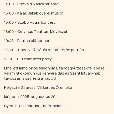
14:00 – Oszvald Marika műsora
15:00 – Kalap Jakab gyerekműsor
16:00 – Szabó Ádám koncert
18:00 – Cervinus Teátrum Művészei
19:45 – Paulina élő koncert
20:00 – Ünnepi tűzijáték a Holt-Körös partján
21:30 – DJ Leslie after party
Emellett lampionos felvonulás, táncegyüttesek fellépése,
valamint ökomunikus kenyéráldás és Szent István-napi
távúszás is színesíti a napot!
Helyszín: Szarvas, Várkert és Ótemplom
Időpont: 2025. augusztus 20.
Gyere el családoddal, barátaiddal!