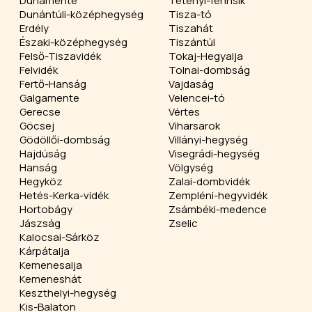
Dunamente
Tétényi-fennsík
Dunántúli-középhegység
Tisza-tó
Erdély
Tiszahát
Északi-középhegység
Tiszántúl
Felső-Tiszavidék
Tokaj-Hegyalja
Felvidék
Tolnai-dombság
Fertő-Hanság
Vajdaság
Galgamente
Velencei-tó
Gerecse
Vértes
Göcsej
Viharsarok
Gödöllői-dombság
Villányi-hegység
Hajdúság
Visegrádi-hegység
Hanság
Völgység
Hegyköz
Zalai-dombvidék
Hetés-Kerka-vidék
Zempléni-hegyvidék
Hortobágy
Zsámbéki-medence
Jászság
Zselic
Kalocsai-Sárköz
Kárpátalja
Kemenesalja
Kemeneshát
Keszthelyi-hegység
Kis-Balaton