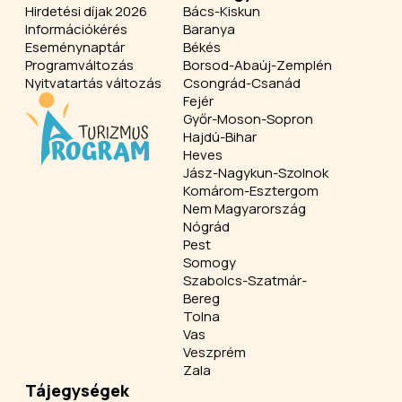
Hirdetési díjak 2026
Bács-Kiskun
Információkérés
Baranya
Eseménynaptár
Békés
Programváltozás
Borsod-Abaúj-Zemplén
Nyitvatartás változás
Csongrád-Csanád
Fejér
Győr-Moson-Sopron
Hajdú-Bihar
Heves
Jász-Nagykun-Szolnok
Komárom-Esztergom
Nem Magyarország
Nógrád
Pest
Somogy
Szabolcs-Szatmár-
Bereg
Tolna
Vas
Veszprém
Zala
Tájegységek