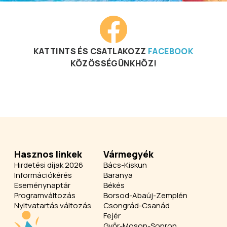
KATTINTS ÉS CSATLAKOZZ
FACEBOOK
KÖZÖSSÉGÜNKHÖZ!
Hasznos linkek
Vármegyék
Hirdetési díjak 2026
Bács-Kiskun
Információkérés
Baranya
Eseménynaptár
Békés
Programváltozás
Borsod-Abaúj-Zemplén
Nyitvatartás változás
Csongrád-Csanád
Fejér
Győr-Moson-Sopron