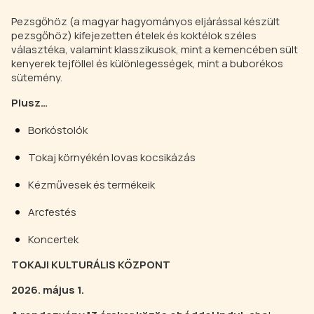
Pezsgőhöz (a magyar hagyományos eljárással készült
pezsgőhöz) kifejezetten ételek és koktélok széles
választéka, valamint klasszikusok, mint a kemencében sült
kenyerek tejföllel és különlegességek, mint a buborékos
sütemény.
Plusz…
Borkóstolók
Tokaj környékén lovas kocsikázás
Kézművesek és termékeik
Arcfestés
Koncertek
TOKAJI KULTURÁLIS KÖZPONT
2026. május 1.