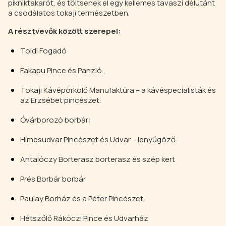
pikniktakarót, és töltsenek el egy kellemes tavaszi délutánt
a csodálatos tokaji természetben.
A résztvevők között szerepel:
Toldi Fogadó
Fakapu Pince és Panzió ,
Tokaji Kávépörkölő Manufaktúra – a kávéspecialisták és
az Erzsébet pincészet:
Óvárborozó borbár:
Hímesudvar Pincészet és Udvar – lenyűgöző
Antalóczy Borterasz borterasz és szép kert
Prés Borbár borbár
Paulay Borház és a Péter Pincészet
Hétszőlő Rákóczi Pince és Udvarház