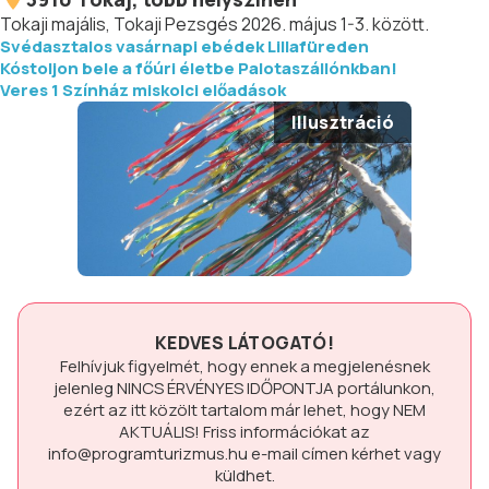
Tokaji majális, Tokaji Pezsgés 2026. május 1-3. között.
Svédasztalos vasárnapi ebédek Lillafüreden
Kóstoljon bele a főúri életbe Palotaszállónkban!
Veres 1 Színház miskolci előadások
Illusztráció
KEDVES LÁTOGATÓ!
Felhívjuk figyelmét, hogy ennek a megjelenésnek
jelenleg
NINCS ÉRVÉNYES IDŐPONTJA
portálunkon,
ezért az itt közölt tartalom már lehet, hogy
NEM
AKTUÁLIS!
Friss információkat az
info@programturizmus.hu
e-mail címen kérhet vagy
küldhet.