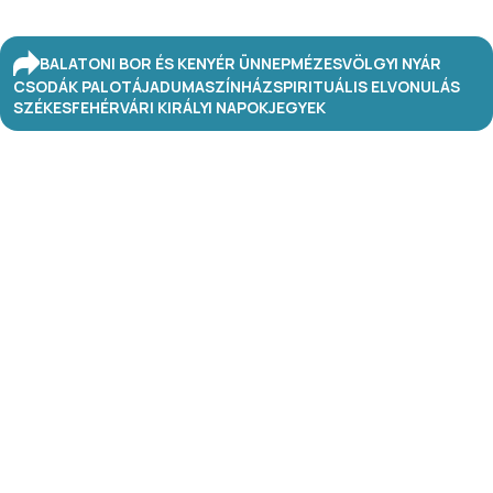
BALATONI BOR ÉS KENYÉR ÜNNEP
MÉZESVÖLGYI NYÁR
CSODÁK PALOTÁJA
DUMASZÍNHÁZ
SPIRITUÁLIS ELVONULÁS
SZÉKESFEHÉRVÁRI KIRÁLYI NAPOK
JEGYEK