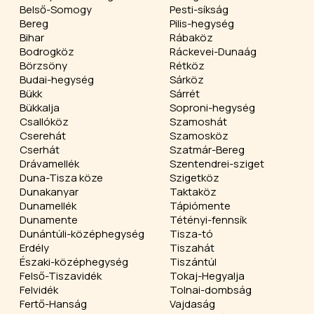
Belső-Somogy
Pesti-síkság
Bereg
Pilis-hegység
Bihar
Rábaköz
Bodrogköz
Ráckevei-Dunaág
Börzsöny
Rétköz
Budai-hegység
Sárköz
Bükk
Sárrét
Bükkalja
Soproni-hegység
Csallóköz
Szamoshát
Cserehát
Szamosköz
Cserhát
Szatmár-Bereg
Drávamellék
Szentendrei-sziget
Duna-Tisza köze
Szigetköz
Dunakanyar
Taktaköz
Dunamellék
Tápiómente
Dunamente
Tétényi-fennsík
Dunántúli-középhegység
Tisza-tó
Erdély
Tiszahát
Északi-középhegység
Tiszántúl
Felső-Tiszavidék
Tokaj-Hegyalja
Felvidék
Tolnai-dombság
Fertő-Hanság
Vajdaság