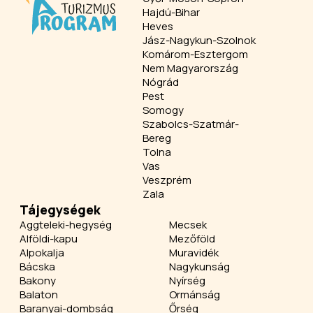
Hajdú-Bihar
Heves
Jász-Nagykun-Szolnok
Komárom-Esztergom
Nem Magyarország
Nógrád
Pest
Somogy
Szabolcs-Szatmár-
Bereg
Tolna
Vas
Veszprém
Zala
Tájegységek
Aggteleki-hegység
Mecsek
Alföldi-kapu
Mezőföld
Alpokalja
Muravidék
Bácska
Nagykunság
Bakony
Nyírség
Balaton
Ormánság
Baranyai-dombság
Őrség