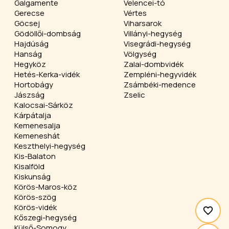
Galgamente
Velencei-tó
Gerecse
Vértes
Göcsej
Viharsarok
Gödöllői-dombság
Villányi-hegység
Hajdúság
Visegrádi-hegység
Hanság
Völgység
Hegyköz
Zalai-dombvidék
Hetés-Kerka-vidék
Zempléni-hegyvidék
Hortobágy
Zsámbéki-medence
Jászság
Zselic
Kalocsai-Sárköz
Kárpátalja
Kemenesalja
Kemeneshát
Keszthelyi-hegység
Kis-Balaton
Kisalföld
Kiskunság
Körös-Maros-köz
Körös-szög
Körös-vidék
Kőszegi-hegység
Külső-Somogy