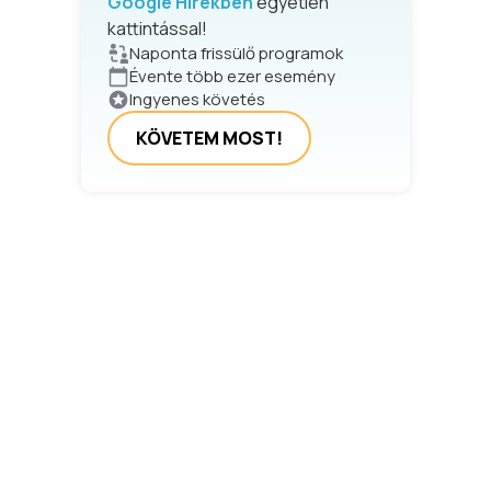
Google Hírekben
egyetlen
kattintással!
Naponta frissülő programok
Évente több ezer esemény
Ingyenes követés
KÖVETEM MOST!