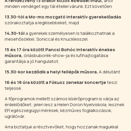
A rendezvény 13 órakor közös ebéddel indul,
ahol
minden vendéget egy tál étellel várunk. Ezt követően
13.30-tól a Mo-mo mozgató interaktív gyerekelőadás
szórakoztatja a legkisebbeket, majd
14.30-tól
a gyerekek személyesen is találkozhatnak a
mesehősökkel, Soniccal és Knucklesszel.
15 és 17 óra között Pancsi Bohóc interaktív énekes
műsora,
óriásbuborék-show-ja és lufihajtogatása
garantálja a jó hangulatot.
15.30-kor kezdődik a helyi fellépők műsora.
A délutánt
16 és 18 óra között a Fókusz zenekar koncertje
teszi
teljessé.
A főprogramok mellett számos kísérőprogram is várja az
érdeklődőket: jelen lesz a Helen Doron Nyelviskola, lesznek
EFI egészségügyi mérések, kézműves foglalkozások,
ugrálóvár.
Arra biztatjuk a résztvevőket, hogy hozzanak magukkal