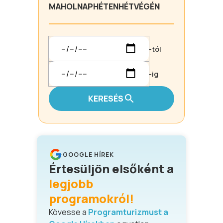
MA
HOLNAP
HÉTEN
HÉTVÉGÉN
-tól
-ig
KERESÉS
GOOGLE HÍREK
Értesüljön elsőként a
legjobb
programokról!
Kövesse a
Programturizmust a