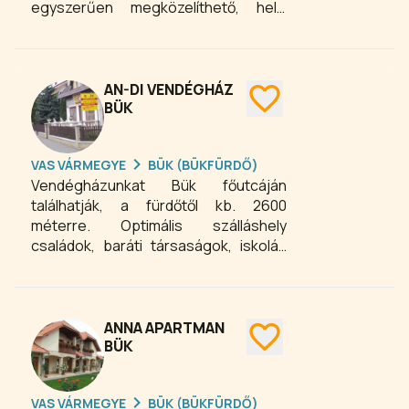
egyszerűen megközelíthető, helyi
megtartására, mind aktív
járatos buszmegálló a panziótól 10 m-
kikapcsolódásra, pihenésre.
re. Zárt parkolónkban körülbelül 30
autó parkolását tudjuk biztosítani.
Éttermünkben házias ételekkel, szolid
AN-DI VENDÉGHÁZ
árakkal, panziónkban otthonos, olcsó
BÜK
szobákkal várjuk kedves
vendégeinket. Különtermeinkben
VAS VÁRMEGYE
BÜK (BÜKFÜRDŐ)
vállaljuk családi összejövetelek,
Vendégházunkat Bük főutcáján
lakodalmak és egyéb rendezvények
találhatják, a fürdőtől kb. 2600
lebonyolítását.
méterre. Optimális szálláshely
családok, baráti társaságok, iskolás
csoportok részére egész évben.
ANNA APARTMAN
BÜK
VAS VÁRMEGYE
BÜK (BÜKFÜRDŐ)