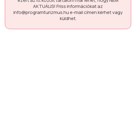
ezért az itt közölt tartalom már lehet, hogy
NEM
AKTUÁLIS!
Friss információkat az
info@programturizmus.hu
e-mail címen kérhet vagy
küldhet.