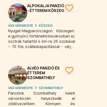
lehetőség.
ALPOKALJA PANZIÓ
- ÉTTEREM KŐSZEG
VAS VÁRMEGYE
KŐSZEG
Nyugat-Magyarországon, Kőszegen,
e gyönyörű történelmi kisvárosban az
osztrák határtól 4 km-re 25 szobával
– 70 fős szálláskapacitással - várjuk
Vendégeinket. Szobáink nagy
részének ablakaiból a Kőszegi-
hegység fenséges vonulataira és az
itt csörgedező Gyöngyös patakra
ALVÉG PANZIÓ ÉS
láthatnak a hozzánk érkező
ÉTTEREM
SZOMBATHELY
Vendégeink. A történelmi belváros
tőlünk 1,8 km-re található. Panziónk
VAS VÁRMEGYE
SZOMBATHELY
egész évben üzemel. Kiválóan
Panziónk Szombathely keleti
alkalmas mind családok, mind
városrészén helyezkedik el
munkahelyi közösségek,
zöldövezetben. Könnyen és
konferenciák, rendezvények