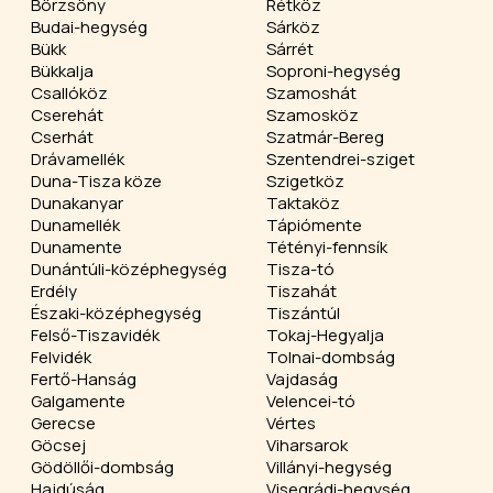
Börzsöny
Rétköz
Budai-hegység
Sárköz
Bükk
Sárrét
Bükkalja
Soproni-hegység
Csallóköz
Szamoshát
Cserehát
Szamosköz
Cserhát
Szatmár-Bereg
Drávamellék
Szentendrei-sziget
Duna-Tisza köze
Szigetköz
Dunakanyar
Taktaköz
Dunamellék
Tápiómente
Dunamente
Tétényi-fennsík
Dunántúli-középhegység
Tisza-tó
Erdély
Tiszahát
Északi-középhegység
Tiszántúl
Felső-Tiszavidék
Tokaj-Hegyalja
Felvidék
Tolnai-dombság
Fertő-Hanság
Vajdaság
Galgamente
Velencei-tó
Gerecse
Vértes
Göcsej
Viharsarok
Gödöllői-dombság
Villányi-hegység
Hajdúság
Visegrádi-hegység