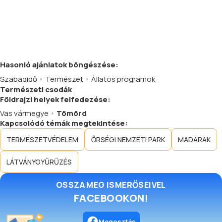
Hasonló
ajánlatok
böngészése:
Szabadidő
Természet
Állatos programok
,
Természeti csodák
Földrajzi helyek felfedezése:
Vas vármegye
Tömörd
Kapcsolódó témák megtekintése:
TERMÉSZETVÉDELEM
ŐRSÉGI NEMZETI PARK
MADARAK
LÁTVÁNYGYŰRŰZÉS
OSSZA MEG ISMERŐSEIVEL
FACEBOOKON!
Megosztás