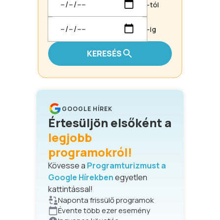
-tól
-ig
KERESÉS
GOOGLE HÍREK
Értesüljön elsőként a
legjobb
programokról!
Kövesse a
Programturizmust a
Google Hírekben
egyetlen
kattintással!
Naponta frissülő programok
Évente több ezer esemény