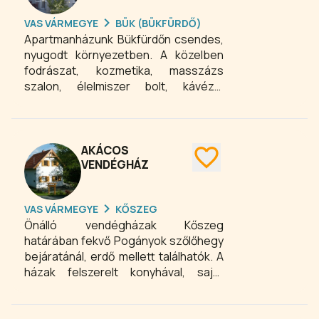
VAS VÁRMEGYE
BÜK (BÜKFÜRDŐ)
Apartmanházunk Bükfürdőn csendes,
nyugodt környezetben. A közelben
fodrászat, kozmetika, masszázs
szalon, élelmiszer bolt, kávézó,
cukrászda, valamint hangulatos
éttermek várják a kedves
vendégeket.
AKÁCOS
VENDÉGHÁZ
VAS VÁRMEGYE
KŐSZEG
Önálló vendégházak Kőszeg
határában fekvő Pogányok szőlőhegy
bejáratánál, erdő mellett találhatók. A
házak felszerelt konyhával, saját
kerttel, kerti bútorokkal, terasszal
rendelkeznek. 21 fő elhelyezésére van