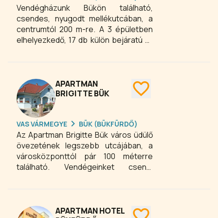
Vendégházunk Bükön található,
csendes, nyugodt mellékutcában, a
centrumtól 200 m-re. A 3 épületben
elhelyezkedő, 17 db külön bejáratú 2-
4-6 fős igényesen kialakított és
berendezett 30, 45, 55 m2-es
apartmanjainkban felszerelt konyha
van hűtőszekrénnyel, a
APARTMAN
fürdőszobában tusoló, WC.
BRIGITTE BÜK
VAS VÁRMEGYE
BÜK (BÜKFÜRDŐ)
Az Apartman Brigitte Bük város üdülő
övezetének legszebb utcájában, a
városközponttól pár 100 méterre
található. Vendégeinket csend,
nyugalom, és kellemes klíma fogadja.
APARTMAN HOTEL