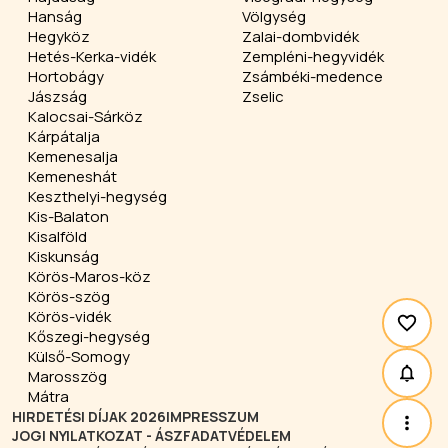
Hanság
Völgység
Hegyköz
Zalai-dombvidék
Hetés-Kerka-vidék
Zempléni-hegyvidék
Hortobágy
Zsámbéki-medence
Jászság
Zselic
Kalocsai-Sárköz
Kárpátalja
Kemenesalja
Kemeneshát
Keszthelyi-hegység
Kis-Balaton
Kisalföld
Kiskunság
Körös-Maros-köz
Körös-szög
Körös-vidék
Kőszegi-hegység
Külső-Somogy
Marosszög
Mátra
HIRDETÉSI DÍJAK 2026
IMPRESSZUM
JOGI NYILATKOZAT - ÁSZF
ADATVÉDELEM