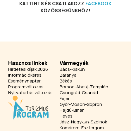
KATTINTS ÉS CSATLAKOZZ
FACEBOOK
KÖZÖSSÉGÜNKHÖZ!
Hasznos linkek
Vármegyék
Hirdetési díjak 2026
Bács-Kiskun
Információkérés
Baranya
Eseménynaptár
Békés
Programváltozás
Borsod-Abaúj-Zemplén
Nyitvatartás változás
Csongrád-Csanád
Fejér
Győr-Moson-Sopron
Hajdú-Bihar
Heves
Jász-Nagykun-Szolnok
Komárom-Esztergom