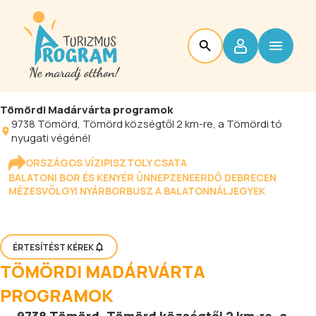
Tömördi Madárvárta programok
9738
Tömörd
, Tömörd községtől 2 km-re, a Tömördi tó
nyugati végénél
ORSZÁGOS VÍZIPISZTOLY CSATA
BALATONI BOR ÉS KENYÉR ÜNNEP
ZENEERDŐ DEBRECEN
MÉZESVÖLGYI NYÁR
BORBUSZ A BALATONNÁL
JEGYEK
ÉRTESÍTÉST KÉREK
TÖMÖRDI MADÁRVÁRTA
PROGRAMOK