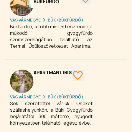
BÜKFÜRDŐ
VAS VÁRMEGYE
BÜK (BÜKFÜRDŐ)
Bükfürdőn, a több mint 50 esztendeje
működő gyógyfürdő
szomszédságában található az
Termál Üdülőszövetkezet Apartman
Hotel négy épületből álló komplexuma,
melyből kettő a nyüzsgő fürdőváros
zöldövezeti részén - árnyas fák ölelte
területen fekszik – kínálva tökéletes
APARTMAN LIBIS
nyugalmat vendégeink számára, míg a
másik kettő a fürdőre vezető út mellett
elhelyezkedve várja az
VAS VÁRMEGYE
BÜK (BÜKFÜRDŐ)
idelátogatókat.
Sok szeretettel várjuk Önöket
szálláshelyünkön, a Büki Gyógyfürdő
bejáratától 300 méterre, nyugodt
környezetben található, egész évben
üzemelő, teljesen felszerelt