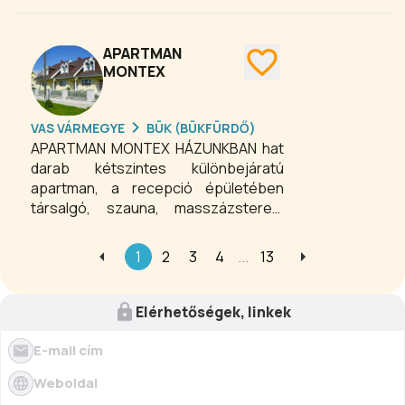
házunkban.
APARTMAN
MONTEX
VAS VÁRMEGYE
BÜK (BÜKFÜRDŐ)
APARTMAN MONTEX HÁZUNKBAN hat
darab kétszintes különbejáratú
apartman, a recepció épületében
társalgó, szauna, masszázsterem
található. Parkosított kertben
grillezési lehetőség, kivilágítható
1
2
3
4
...
13
teniszpálya áll vendégeink
rendelkezésére. A teniszpálya,
szaunahasználat a szobaárban
Elérhetőségek, linkek
benne van.
E-mail cím
Weboldal