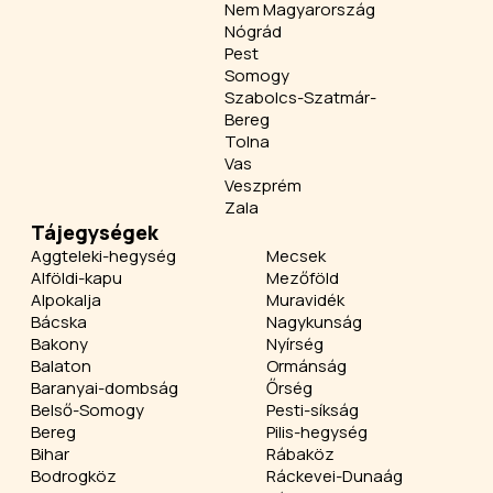
Nem Magyarország
Nógrád
Pest
Somogy
Szabolcs-Szatmár-
Bereg
Tolna
Vas
Veszprém
Zala
Tájegységek
Aggteleki-hegység
Mecsek
Alföldi-kapu
Mezőföld
Alpokalja
Muravidék
Bácska
Nagykunság
Bakony
Nyírség
Balaton
Ormánság
Baranyai-dombság
Őrség
Belső-Somogy
Pesti-síkság
Bereg
Pilis-hegység
Bihar
Rábaköz
Bodrogköz
Ráckevei-Dunaág