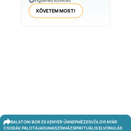
Ingyenes követés
KÖVETEM MOST!
BALATONI BOR ÉS KENYÉR ÜNNEP
MÉZESVÖLGYI NYÁR
CSODÁK PALOTÁJA
DUMASZÍNHÁZ
SPIRITUÁLIS ELVONULÁS