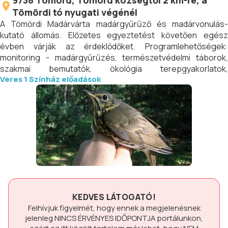
9738
Tömörd
, Tömörd községtől 2 km-re, a
Tömördi tó nyugati végénél
A Tömördi Madárvárta madárgyűrűző és madárvonulás-
kutató állomás. Előzetes egyeztetést követően egész
évben várják az érdeklődőket. Programlehetőségek:
monitoring - madárgyűrűzés, természetvédelmi táborok,
szakmai bemutatók, ökológia terepgyakorlatok,
Veres 1 Színház előadások
élőhelymegőrző tevékenységek.
KEDVES LÁTOGATÓ!
Felhívjuk figyelmét, hogy ennek a megjelenésnek
jelenleg
NINCS ÉRVÉNYES IDŐPONTJA
portálunkon,