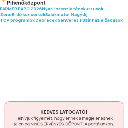
Pihenőközpont
FARMER EXPO 2026
Nyári intenzív tánckurzusok
ZeneErdő koncertek
Salakmotor Nagydíj
TOP programok Debrecenben
Veres 1 Színház előadások
KEDVES LÁTOGATÓ!
Felhívjuk figyelmét, hogy ennek a megjelenésnek
jelenleg
NINCS ÉRVÉNYES IDŐPONTJA
portálunkon,