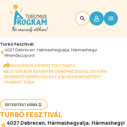
Turbó Fesztivál
4027
Debrecen
, Hármashegyalja, Hármashegyi
Pihenőközpont
ORSZÁGOS VÍZIPISZTOLY CSATA
BALATONI BOR ÉS KENYÉR ÜNNEP
MÉZESVÖLGYI NYÁR
ZENEERDŐ DEBRECEN
JAZZ & BLUES KONCERTEST
TRABANT TÚRA
ÉRTESÍTÉST KÉREK
TURBÓ FESZTIVÁL
4027
Debrecen
, Hármashegyalja, Hármashegyi