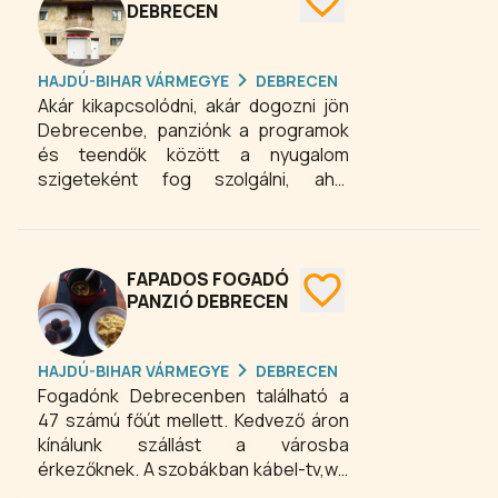
látnivalóktól és a színes programoktól
DEBRECEN
alig karnyújtásnyira a Club Hotel
négycsillagos szolgáltatásokkal várja
HAJDÚ-BIHAR VÁRMEGYE
DEBRECEN
a pihenni, feltöltődni, szórakozni
Akár kikapcsolódni, akár dogozni jön
vágyókat. A különleges atmoszférájú
Debrecenbe, panziónk a programok
szálloda- és rendezvénykomplexum a
és teendők között a nyugalom
családi üdülések mellett kiváló
szigeteként fog szolgálni, ahol
helyszínt kínál céges rendezvények,
zavartalanul pihenheti ki az aznapi
konferenciák lebonyolításához is. A
városnézést vagy konferenciát. Az
hotelhez egy 12 hektáros tanya, az
EURO PANZIÓ közel a belvároshoz,
Arbo Tanya is tartozik, mely színes
egy csendes kis utcában helyezkedik
FAPADOS FOGADÓ
lovas programokat (tereplovaglás,
el. Néhány percnyi sétával elérhető a
PANZIÓ DEBRECEN
pályán lovas oktatás, díjugratás,
belváros, termál- és élményfürdő,
hintózás, télen lovas szán) kínál,
stadion, sportuszoda, Debreceni
illetve állatsimogatóval és
HAJDÚ-BIHAR VÁRMEGYE
DEBRECEN
Egyetem, klinikák.
horgásztóval is várja érdeklődőit.
Fogadónk Debrecenben található a
47 számú főút mellett. Kedvező áron
kínálunk szállást a városba
érkezőknek. A szobákban kábel-tv,wi-
fi internet, külön fürdőszoba található.