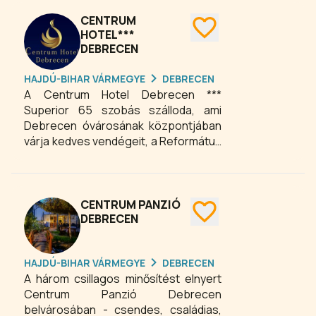
autóval. A panzió tömegközlekedési
eszközökkel is kiválóan
CENTRUM
megközelíthető.
HOTEL***
DEBRECEN
HAJDÚ-BIHAR VÁRMEGYE
DEBRECEN
A Centrum Hotel Debrecen ***
Superior 65 szobás szálloda, ami
Debrecen óvárosának központjában
várja kedves vendégeit, a Református
Nagytemplom és a Kulturális
rendezvények színhelyéül szolgáló
Főtértől mindössze 50 méterre, nem
messze Debrecen legfontosabb
CENTRUM PANZIÓ
nevezetességeitől, irodáitól és
DEBRECEN
intézményeitől.
HAJDÚ-BIHAR VÁRMEGYE
DEBRECEN
A három csillagos minősítést elnyert
Centrum Panzió Debrecen
belvárosában - csendes, családias,