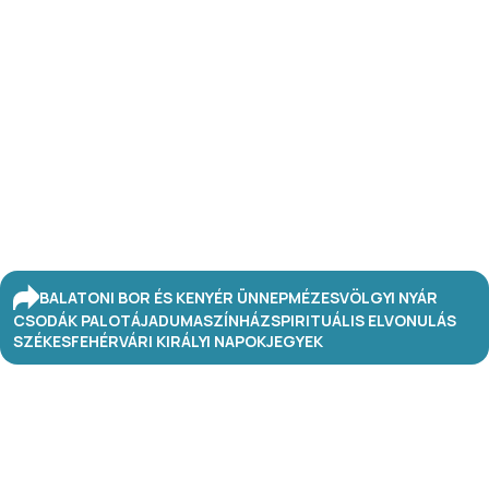
BALATONI BOR ÉS KENYÉR ÜNNEP
MÉZESVÖLGYI NYÁR
CSODÁK PALOTÁJA
DUMASZÍNHÁZ
SPIRITUÁLIS ELVONULÁS
SZÉKESFEHÉRVÁRI KIRÁLYI NAPOK
JEGYEK