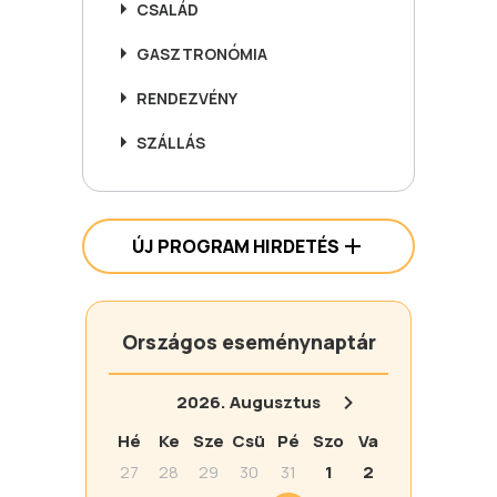
CSALÁD
GASZTRONÓMIA
RENDEZVÉNY
SZÁLLÁS
ÚJ PROGRAM HIRDETÉS
Országos eseménynaptár
2026.
Augusztus
Hé
Ke
Sze
Csü
Pé
Szo
Va
27
28
29
30
31
1
2