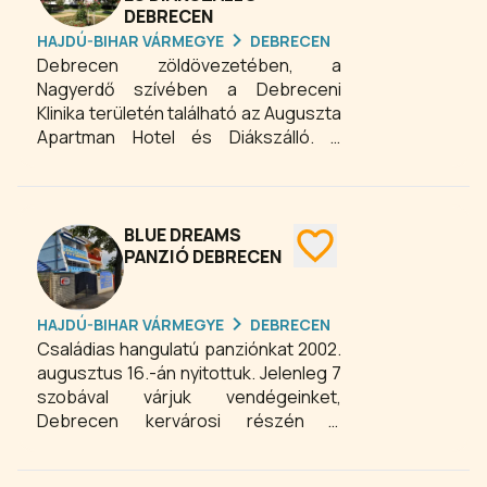
DEBRECEN
HAJDÚ-BIHAR VÁRMEGYE
DEBRECEN
Debrecen zöldövezetében, a
Nagyerdő szívében a Debreceni
Klinika területén található az Auguszta
Apartman Hotel és Diákszálló. A
komplexum a külföldi
orvostanhallgatók hosszú távú
szállásigényeinek kielégítésére épült,
mely szabad kapacitásában egész
BLUE DREAMS
évben szállodaként is működik.
PANZIÓ DEBRECEN
HAJDÚ-BIHAR VÁRMEGYE
DEBRECEN
Családias hangulatú panziónkat 2002.
augusztus 16.-án nyitottuk. Jelenleg 7
szobával várjuk vendégeinket,
Debrecen kervárosi részén a
centrumtól és a Nagyerdőtől 20
percre gyalogosan és kb. 5 percre