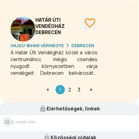
Zárt udvaros parkolóval rendelkezünk
amit vendégeink ingyen
használhatnak. Ellátást igény szerint
HATÁR ÚTI
tudunk biztosítani. Ezen kívül vállalunk
VENDÉGHÁZ
DEBRECEN
rendezvények lebonyolítását és
csoportoknak kemencés
HAJDÚ-BIHAR VÁRMEGYE
DEBRECEN
látványsütést.
A Határ Úti Vendégház közel a város
centrumához, mégis csendes
nyugodt környezetben várja
vendégeit. Debrecen belvárosától
autóval 5 perc alatt elérhető.
1
2
3
Elérhetőségek, linkek
E-mail cím
Közösségi oldalak