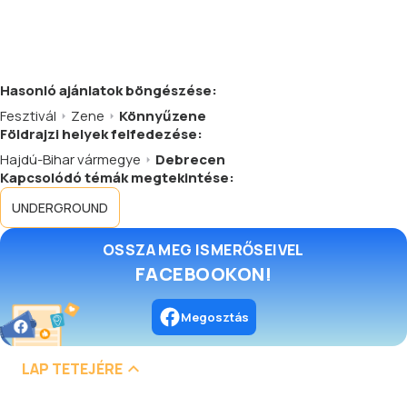
Hasonló
ajánlatok
böngészése:
Fesztivál
Zene
Könnyűzene
Földrajzi helyek felfedezése:
Hajdú-Bihar vármegye
Debrecen
Kapcsolódó témák megtekintése:
UNDERGROUND
OSSZA MEG ISMERŐSEIVEL
FACEBOOKON!
Megosztás
LAP TETEJÉRE