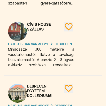
szabadtéri gyerekjátszóteres,
parkosított környezetben, a
Nagytemplomtól 400 méterre
található. Panziónkban igény szerint
bőséges, svédasztalos reggelit
CÍVIS HOUSE
biztosítunk.
SZÁLLÁS
HAJDÚ-BIHAR VÁRMEGYE
DEBRECEN
Mindössze 300 méterre a
vasútállomástól, illetve a távolsági
buszállomástól. A panzió 2 - 3 ágyas
exkluzív szobákkal rendelkezik,
minden szobához saját fürdőszoba
tartozik. 2006-ban épült, belső
udvaros, egy emeletes épület. Ezen
felül vendégeink számára kínálunk az
DEBRECENI
épületben étkezési lehetőséget,
EGYETEM
KOLLÉGIUMAI
korlátozott számban zárt parkolót.
HAJDÚ-BIHAR VÁRMEGYE
DEBRECEN